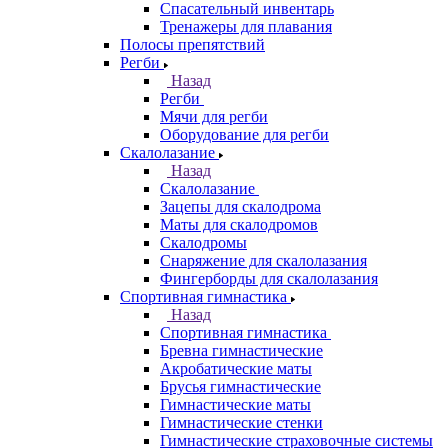
Спасательный инвентарь
Тренажеры для плавания
Полосы препятствий
Регби
Назад
Регби
Мячи для регби
Оборудование для регби
Скалолазание
Назад
Скалолазание
Зацепы для скалодрома
Маты для скалодромов
Скалодромы
Снаряжение для скалолазания
Фингерборды для скалолазания
Спортивная гимнастика
Назад
Спортивная гимнастика
Бревна гимнастические
Акробатические маты
Брусья гимнастические
Гимнастические маты
Гимнастические стенки
Гимнастические страховочные системы