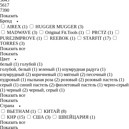
5617
7390
Показать
Бренд
AIREX (
1
)
HUGGER MUGGER (
3
)
MADWAVE (
3
)
Original Fit.Tools (
1
)
PRCTZ (
1
)
PURE2IMPROVE (
1
)
REEBOK (
1
)
STARFIT (
17
)
TORRES (
3
)
Показать все
Показать
Цвет
белый (
1
)
голубой (
1
)
голубой, белый (
1
)
зеленый (
1
)
изумрудная радуга (
1
)
изумрудный (
2
)
коричневый (
1
)
мятный (
2
)
песочный (
1
)
пудровый (
1
)
пыльная роза (
2
)
розовый (
2
)
розовый пастель (
1
)
серый (
1
)
синий пастель (
2
)
фиолетовый пастель (
1
)
черно-серый
(
1
)
черный (
2
)
черный, серый (
1
)
Показать все
Показать
Страна
ВЬЕТНАМ (
1
)
КИТАЙ (
8
)
КНР (
15
)
США (
3
)
ШВЕЙЦАРИЯ (
1
)
Показать все
Показать