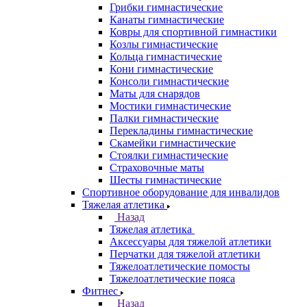
Грибки гимнастические
Канаты гимнастические
Ковры для спортивной гимнастики
Козлы гимнастические
Кольца гимнастические
Кони гимнастические
Консоли гимнастические
Маты для снарядов
Мостики гимнастические
Палки гимнастические
Перекладины гимнастические
Скамейки гимнастические
Стоялки гимнастические
Страховочные маты
Шесты гимнастические
Спортивное оборудование для инвалидов
Тяжелая атлетика
Назад
Тяжелая атлетика
Аксессуары для тяжелой атлетики
Перчатки для тяжелой атлетики
Тяжелоатлетические помосты
Тяжелоатлетические пояса
Фитнес
Назад