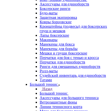
Аксессуары для единоборств
Боксерские ринги
Будо-маты
Защитная экипировка
Ковры борцовские
Кронштейны (подвесы) для боксерских
груш и мешков
Лапы боксерские
Макивары
Манекены для бокса
Манекены для борьбы
Мешки и груши боксерские
Перчатки для боя с тенью и кросса
Перчатки для единоборств
Ринги для смешанных единоборств
Ролл-маты
Судейский инвентарь для единоборств
Татами
Большой теннис
Назад
Большой теннис
Аксессуары для большого тенниса
Ветрозащитные фоны
Линии теннисного корта