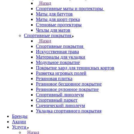
Назад
Спортивные маты и протекторы
Маты для батутов
Маты для шорт-трека
Стеновые протекторы
Чехлы для матов
Спортивные покрытия
Назад
Спортивные покрытия
Искусственная трава
Материалы для укладки
Модульное покрытие
Покрытие хард для теннисных кортов
Разметка игровых полей
Резиновая плитка
Резиновое бесшовное покрытие
Резиновое рулонное покрытие
Спортивный линолеум
Спортивный паркет
Сценический линолеум
Укладка спортивного покрытия
Бренды
Акции
Услуги
Назад