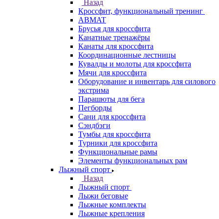
Назад
Кроссфит, функциональный тренинг
ABMAT
Брусья для кроссфита
Канатные тренажёры
Канаты для кроссфита
Координационные лестницы
Кувалды и молоты для кроссфита
Мячи для кроссфита
Оборудование и инвентарь для силового
экстрима
Парашюты для бега
Пегборды
Сани для кроссфита
Сэндбэги
Тумбы для кроссфита
Турники для кроссфита
Функциональные рамы
Элементы функциональных рам
Лыжный спорт
Назад
Лыжный спорт
Лыжи беговые
Лыжные комплекты
Лыжные крепления