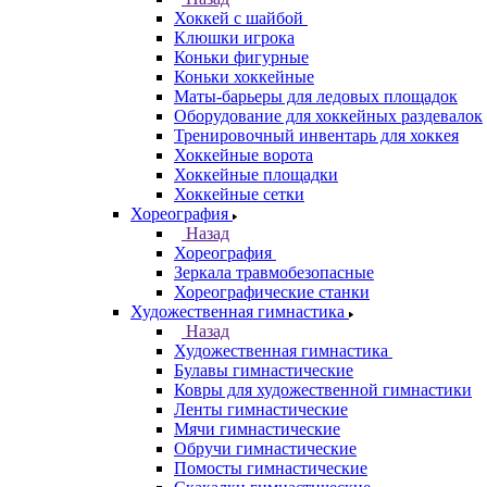
Хоккей с шайбой
Клюшки игрока
Коньки фигурные
Коньки хоккейные
Маты-барьеры для ледовых площадок
Оборудование для хоккейных раздевалок
Тренировочный инвентарь для хоккея
Хоккейные ворота
Хоккейные площадки
Хоккейные сетки
Хореография
Назад
Хореография
Зеркала травмобезопасные
Хореографические станки
Художественная гимнастика
Назад
Художественная гимнастика
Булавы гимнастические
Ковры для художественной гимнастики
Ленты гимнастические
Мячи гимнастические
Обручи гимнастические
Помосты гимнастические