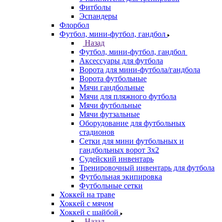
Фитболы
Эспандеры
Флорбол
Футбол, мини-футбол, гандбол
Назад
Футбол, мини-футбол, гандбол
Аксессуары для футбола
Ворота для мини-футбола/гандбола
Ворота футбольные
Мячи гандбольные
Мячи для пляжного футбола
Мячи футбольные
Мячи футзальные
Оборудование для футбольных
стадионов
Сетки для мини футбольных и
гандбольных ворот 3х2
Судейский инвентарь
Тренировочный инвентарь для футбола
Футбольная экипировка
Футбольные сетки
Хоккей на траве
Хоккей с мячом
Хоккей с шайбой
Назад