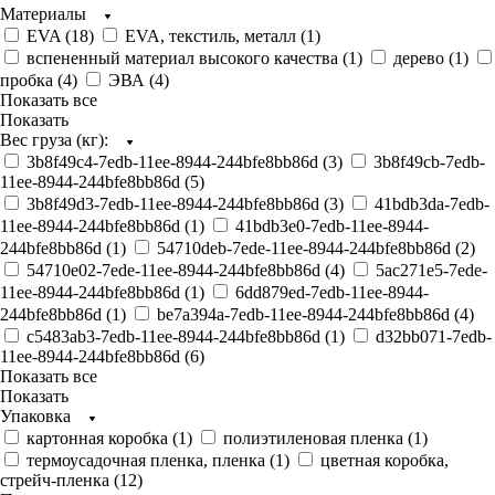
Материалы
EVA (
18
)
EVA, текстиль, металл (
1
)
вспененный материал высокого качества (
1
)
дерево (
1
)
пробка (
4
)
ЭВА (
4
)
Показать все
Показать
Вес груза (кг):
3b8f49c4-7edb-11ee-8944-244bfe8bb86d (
3
)
3b8f49cb-7edb-
11ee-8944-244bfe8bb86d (
5
)
3b8f49d3-7edb-11ee-8944-244bfe8bb86d (
3
)
41bdb3da-7edb-
11ee-8944-244bfe8bb86d (
1
)
41bdb3e0-7edb-11ee-8944-
244bfe8bb86d (
1
)
54710deb-7ede-11ee-8944-244bfe8bb86d (
2
)
54710e02-7ede-11ee-8944-244bfe8bb86d (
4
)
5ac271e5-7ede-
11ee-8944-244bfe8bb86d (
1
)
6dd879ed-7edb-11ee-8944-
244bfe8bb86d (
1
)
be7a394a-7edb-11ee-8944-244bfe8bb86d (
4
)
c5483ab3-7edb-11ee-8944-244bfe8bb86d (
1
)
d32bb071-7edb-
11ee-8944-244bfe8bb86d (
6
)
Показать все
Показать
Упаковка
картонная коробка (
1
)
полиэтиленовая пленка (
1
)
термоусадочная пленка, пленка (
1
)
цветная коробка,
стрейч-пленка (
12
)