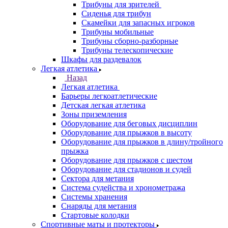
Трибуны для зрителей
Сиденья для трибун
Скамейки для запасных игроков
Трибуны мобильные
Трибуны сборно-разборные
Трибуны телескопические
Шкафы для раздевалок
Легкая атлетика
Назад
Легкая атлетика
Барьеры легкоатлетические
Детская легкая атлетика
Зоны приземления
Оборудование для беговых дисциплин
Оборудование для прыжков в высоту
Оборудование для прыжков в длину/тройного
прыжка
Оборудование для прыжков с шестом
Оборудование для стадионов и судей
Сектора для метания
Система судейства и хронометража
Системы хранения
Снаряды для метания
Стартовые колодки
Спортивные маты и протекторы