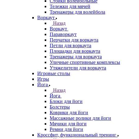
Стойки волейбольные
Тележки для мячей
Тренажеры для волейбола
Воркаут
Назад
Воркаут
Параворкаут
Перчатки для воркаута
Петли для воркаута
Площадки для воркаута
Тренажеры для воркаута
Уличные спортивные комплексы
Утяжелители для воркаута
Игровые столы
Игры
Йога
Назад
Йога
Блоки для йоги
Болстеры
Коврики для йоги
Массажные ролики для йоги
Мячики для йоги
Ремни для йоги
Кроссфит, функциональный тренинг