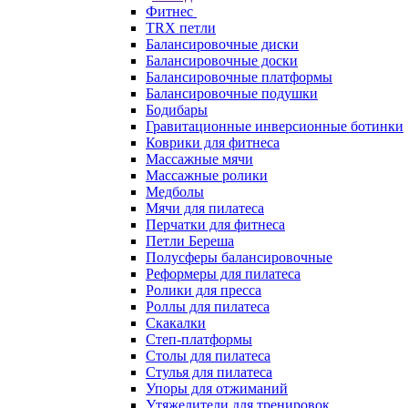
Фитнес
TRX петли
Балансировочные диски
Балансировочные доски
Балансировочные платформы
Балансировочные подушки
Бодибары
Гравитационные инверсионные ботинки
Коврики для фитнеса
Массажные мячи
Массажные ролики
Медболы
Мячи для пилатеса
Перчатки для фитнеса
Петли Береша
Полусферы балансировочные
Реформеры для пилатеса
Ролики для пресса
Роллы для пилатеса
Скакалки
Степ-платформы
Столы для пилатеса
Стулья для пилатеса
Упоры для отжиманий
Утяжелители для тренировок