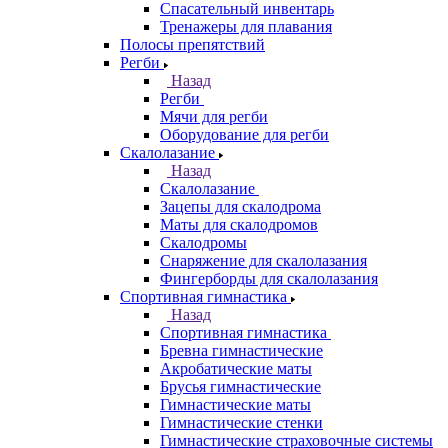
Спасательный инвентарь
Тренажеры для плавания
Полосы препятствий
Регби
Назад
Регби
Мячи для регби
Оборудование для регби
Скалолазание
Назад
Скалолазание
Зацепы для скалодрома
Маты для скалодромов
Скалодромы
Снаряжение для скалолазания
Фингерборды для скалолазания
Спортивная гимнастика
Назад
Спортивная гимнастика
Бревна гимнастические
Акробатические маты
Брусья гимнастические
Гимнастические маты
Гимнастические стенки
Гимнастические страховочные системы