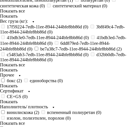
пенополиэтилен, пенополиуретан (
1
)
полиуретан (
0
)
синтетическая кожа (
0
)
синтетический материал (
0
)
Показать все
Показать
Вес груза (кг):
17f59224-7edb-11ee-8944-244bfe8bb86d (
0
)
3b8f49c4-7edb-
11ee-8944-244bfe8bb86d (
0
)
41bdb3e0-7edb-11ee-8944-244bfe8bb86d (
0
)
41bdb3ed-7edb-
11ee-8944-244bfe8bb86d (
0
)
6dd879ed-7edb-11ee-8944-
244bfe8bb86d (
0
)
be7a38c7-7edb-11ee-8944-244bfe8bb86d (
2
)
c5483ab3-7edb-11ee-8944-244bfe8bb86d (
0
)
d32bb0db-7edb-
11ee-8944-244bfe8bb86d (
0
)
Показать все
Показать
Прочее
бокс (
2
)
единоборства (
0
)
Показать
Сертификат
CE+GS (
0
)
Показать
Наполнитель/ плотность
винилискожа (
2
)
вспененный полиуретан (
0
)
изолон, полиэтилен, поролон (
0
)
Показать все