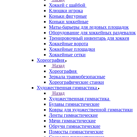
Хоккей с шайбой
Клюшки игрока
Коньки фигурные
Коньки хоккейные
Маты-барьеры для ледовых площадок
Оборудование для хоккейных раздевалок
Тренировочный инвентарь для хоккея
Хоккейные ворота
Хоккейные площадки
Хоккейные сетки
Хореография
Назад
Хореография
Зеркала травмобезопасные
Хореографические станки
Художественная гимнастика
Назад
Художественная гимнастика
Булавы гимнастические
Ковры для художественной гимнастики
Ленты гимнастические
Мячи гимнастические
Обручи гимнастические
Помосты гимнастические