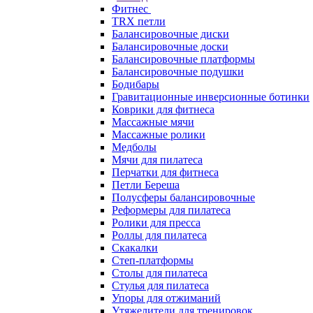
Фитнес
TRX петли
Балансировочные диски
Балансировочные доски
Балансировочные платформы
Балансировочные подушки
Бодибары
Гравитационные инверсионные ботинки
Коврики для фитнеса
Массажные мячи
Массажные ролики
Медболы
Мячи для пилатеса
Перчатки для фитнеса
Петли Береша
Полусферы балансировочные
Реформеры для пилатеса
Ролики для пресса
Роллы для пилатеса
Скакалки
Степ-платформы
Столы для пилатеса
Стулья для пилатеса
Упоры для отжиманий
Утяжелители для тренировок