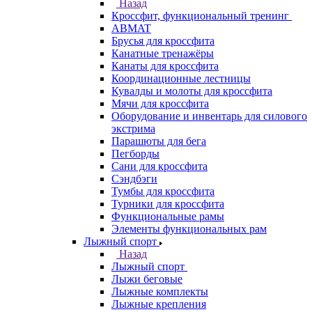
Назад
Кроссфит, функциональный тренинг
ABMAT
Брусья для кроссфита
Канатные тренажёры
Канаты для кроссфита
Координационные лестницы
Кувалды и молоты для кроссфита
Мячи для кроссфита
Оборудование и инвентарь для силового
экстрима
Парашюты для бега
Пегборды
Сани для кроссфита
Сэндбэги
Тумбы для кроссфита
Турники для кроссфита
Функциональные рамы
Элементы функциональных рам
Лыжный спорт
Назад
Лыжный спорт
Лыжи беговые
Лыжные комплекты
Лыжные крепления