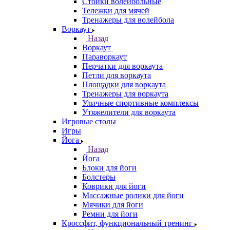
Стойки волейбольные
Тележки для мячей
Тренажеры для волейбола
Воркаут
Назад
Воркаут
Параворкаут
Перчатки для воркаута
Петли для воркаута
Площадки для воркаута
Тренажеры для воркаута
Уличные спортивные комплексы
Утяжелители для воркаута
Игровые столы
Игры
Йога
Назад
Йога
Блоки для йоги
Болстеры
Коврики для йоги
Массажные ролики для йоги
Мячики для йоги
Ремни для йоги
Кроссфит, функциональный тренинг