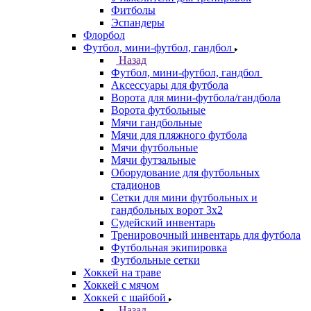
Фитболы
Эспандеры
Флорбол
Футбол, мини-футбол, гандбол
Назад
Футбол, мини-футбол, гандбол
Аксессуары для футбола
Ворота для мини-футбола/гандбола
Ворота футбольные
Мячи гандбольные
Мячи для пляжного футбола
Мячи футбольные
Мячи футзальные
Оборудование для футбольных
стадионов
Сетки для мини футбольных и
гандбольных ворот 3х2
Судейский инвентарь
Тренировочный инвентарь для футбола
Футбольная экипировка
Футбольные сетки
Хоккей на траве
Хоккей с мячом
Хоккей с шайбой
Назад