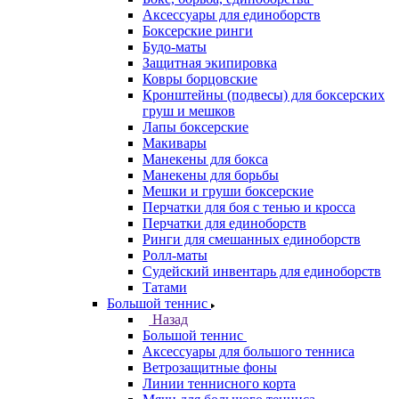
Аксессуары для единоборств
Боксерские ринги
Будо-маты
Защитная экипировка
Ковры борцовские
Кронштейны (подвесы) для боксерских
груш и мешков
Лапы боксерские
Макивары
Манекены для бокса
Манекены для борьбы
Мешки и груши боксерские
Перчатки для боя с тенью и кросса
Перчатки для единоборств
Ринги для смешанных единоборств
Ролл-маты
Судейский инвентарь для единоборств
Татами
Большой теннис
Назад
Большой теннис
Аксессуары для большого тенниса
Ветрозащитные фоны
Линии теннисного корта