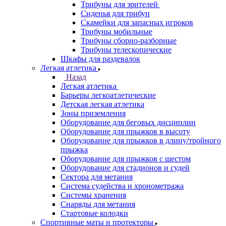
Трибуны для зрителей
Сиденья для трибун
Скамейки для запасных игроков
Трибуны мобильные
Трибуны сборно-разборные
Трибуны телескопические
Шкафы для раздевалок
Легкая атлетика
Назад
Легкая атлетика
Барьеры легкоатлетические
Детская легкая атлетика
Зоны приземления
Оборудование для беговых дисциплин
Оборудование для прыжков в высоту
Оборудование для прыжков в длину/тройного
прыжка
Оборудование для прыжков с шестом
Оборудование для стадионов и судей
Сектора для метания
Система судейства и хронометража
Системы хранения
Снаряды для метания
Стартовые колодки
Спортивные маты и протекторы