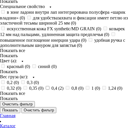
Показать
Специальное свойство
в зоне ладони внутри лап интегрирована полусфера «шарик
владони» (
0
)
для удобствазахвата и фиксации имеет петлю из
эластичной тесьмы шириной 25 мм (
0
)
искусственная кожа FX synthetic/MD GRAIN (
0
)
козырек
12 мм над пальцами, удлиненная защита предплечья (
0
)
повышенное поглощение инерции удара (
0
)
удобная ручка с
дополнительным шнуром для запястья (
0
)
Показать все
Показать
Цвет (а):
красный (
0
)
синий (
0
)
Показать
Вес груза (кг):
0,2 (
0
)
0,3 (
0
)
0,32 (
0
)
0,35 (
0
)
0,4 (
2
)
0,8 (
0
)
1 (
0
)
1,24 (
0
)
Показать все
Показать
Очистить фильтр
Показать
Очистить фильтр
Главная
Каталог