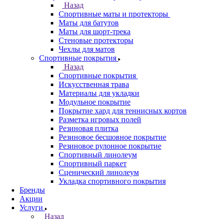
Назад
Спортивные маты и протекторы
Маты для батутов
Маты для шорт-трека
Стеновые протекторы
Чехлы для матов
Спортивные покрытия
Назад
Спортивные покрытия
Искусственная трава
Материалы для укладки
Модульное покрытие
Покрытие хард для теннисных кортов
Разметка игровых полей
Резиновая плитка
Резиновое бесшовное покрытие
Резиновое рулонное покрытие
Спортивный линолеум
Спортивный паркет
Сценический линолеум
Укладка спортивного покрытия
Бренды
Акции
Услуги
Назад