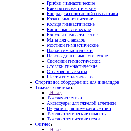
Грибки гимнастические
Канаты гимнастические
Ковры для спортивной гимнастики
Козлы гимнастические
Кольца гимнастические
Кони гимнастические
Консоли гимнастические
Маты для снарядов
Мостики гимнастические
Палки гимнастические
Перекладины гимнастические
Скамейки гимнастические
Стоялки гимнастические
Страховочные маты
Шесты гимнастические
Спортивное оборудование для инвалидов
Тяжелая атлетика
Назад
Тяжелая атлетика
Аксессуары для тяжелой атлетики
Перчатки для тяжелой атлетики
Тяжелоатлетические помосты
Тяжелоатлетические пояса
Фитнес
Назад