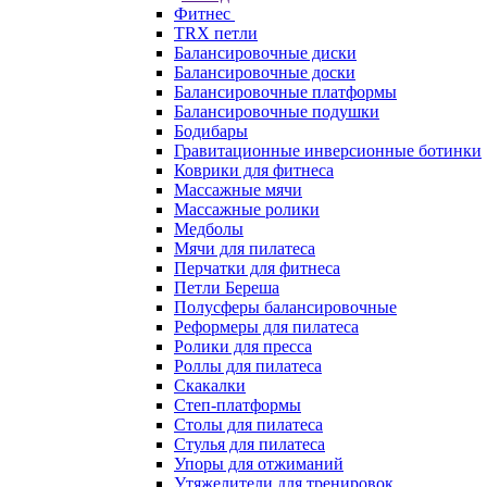
Фитнес
TRX петли
Балансировочные диски
Балансировочные доски
Балансировочные платформы
Балансировочные подушки
Бодибары
Гравитационные инверсионные ботинки
Коврики для фитнеса
Массажные мячи
Массажные ролики
Медболы
Мячи для пилатеса
Перчатки для фитнеса
Петли Береша
Полусферы балансировочные
Реформеры для пилатеса
Ролики для пресса
Роллы для пилатеса
Скакалки
Степ-платформы
Столы для пилатеса
Стулья для пилатеса
Упоры для отжиманий
Утяжелители для тренировок