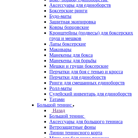
Аксессуары для единоборств
Боксерские ринги
Будо-маты
Защитная экипировка
Ковры борцовские
Кронштейны (подвесы) для боксерских
груш и мешков
Лапы боксерские
Макивары
Манекены для бокса
Манекены для борьбы
Мешки и груши боксерские
Перчатки для боя с тенью и кросса
Перчатки для единоборств
Ринги для смешанных единоборств
Ролл-маты
Судейский инвентарь для единоборств
Татами
Большой теннис
Назад
Большой теннис
Аксессуары для большого тенниса
Ветрозащитные фоны
Линии теннисного корта