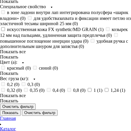
Показать
Специальное свойство
в зоне ладони внутри лап интегрирована полусфера «шарик
владони» (
0
)
для удобствазахвата и фиксации имеет петлю из
эластичной тесьмы шириной 25 мм (
0
)
искусственная кожа FX synthetic/MD GRAIN (
1
)
козырек
12 мм над пальцами, удлиненная защита предплечья (
0
)
повышенное поглощение инерции удара (
0
)
удобная ручка с
дополнительным шнуром для запястья (
0
)
Показать все
Показать
Цвет (а):
красный (
0
)
синий (
0
)
Показать
Вес груза (кг):
0,2 (
0
)
0,3 (
0
)
0,32 (
0
)
0,35 (
0
)
0,4 (
0
)
0,8 (
0
)
1 (
1
)
1,24 (
1
)
Показать все
Показать
Очистить фильтр
Показать
Очистить фильтр
Главная
Каталог