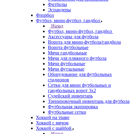
Фитболы
Эспандеры
Флорбол
Футбол, мини-футбол, гандбол
Назад
Футбол, мини-футбол, гандбол
Аксессуары для футбола
Ворота для мини-футбола/гандбола
Ворота футбольные
Мячи гандбольные
Мячи для пляжного футбола
Мячи футбольные
Мячи футзальные
Оборудование для футбольных
стадионов
Сетки для мини футбольных и
гандбольных ворот 3х2
Судейский инвентарь
Тренировочный инвентарь для футбола
Футбольная экипировка
Футбольные сетки
Хоккей на траве
Хоккей с мячом
Хоккей с шайбой
Назад