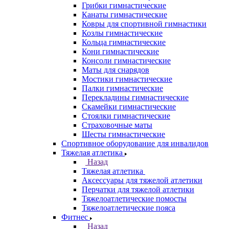
Грибки гимнастические
Канаты гимнастические
Ковры для спортивной гимнастики
Козлы гимнастические
Кольца гимнастические
Кони гимнастические
Консоли гимнастические
Маты для снарядов
Мостики гимнастические
Палки гимнастические
Перекладины гимнастические
Скамейки гимнастические
Стоялки гимнастические
Страховочные маты
Шесты гимнастические
Спортивное оборудование для инвалидов
Тяжелая атлетика
Назад
Тяжелая атлетика
Аксессуары для тяжелой атлетики
Перчатки для тяжелой атлетики
Тяжелоатлетические помосты
Тяжелоатлетические пояса
Фитнес
Назад