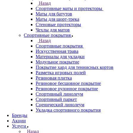
Назад
Спортивные маты и протекторы
Маты для батутов
Маты для шорт-трека
Стеновые протекторы
Чехлы для матов
Спортивные покрытия
Назад
Спортивные покрытия
Искусственная трава
Материалы для укладки
Модульное покрытие
Покрытие хард для теннисных кортов
Разметка игровых полей
Резиновая плитка
Резиновое бесшовное покрытие
Резиновое рулонное покрытие
Спортивный линолеум
Спортивный паркет
Сценический линолеум
Укладка спортивного покрытия
Бренды
Акции
Услуги
Назад