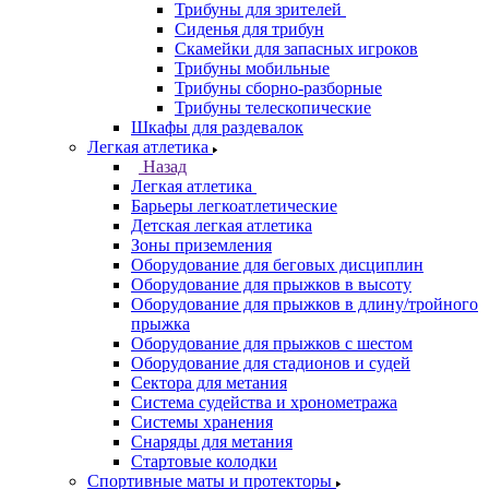
Трибуны для зрителей
Сиденья для трибун
Скамейки для запасных игроков
Трибуны мобильные
Трибуны сборно-разборные
Трибуны телескопические
Шкафы для раздевалок
Легкая атлетика
Назад
Легкая атлетика
Барьеры легкоатлетические
Детская легкая атлетика
Зоны приземления
Оборудование для беговых дисциплин
Оборудование для прыжков в высоту
Оборудование для прыжков в длину/тройного
прыжка
Оборудование для прыжков с шестом
Оборудование для стадионов и судей
Сектора для метания
Система судейства и хронометража
Системы хранения
Снаряды для метания
Стартовые колодки
Спортивные маты и протекторы