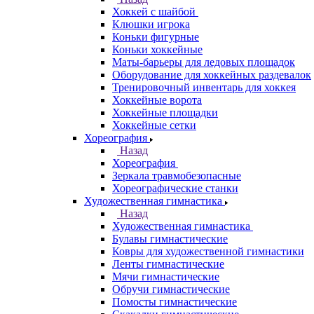
Хоккей с шайбой
Клюшки игрока
Коньки фигурные
Коньки хоккейные
Маты-барьеры для ледовых площадок
Оборудование для хоккейных раздевалок
Тренировочный инвентарь для хоккея
Хоккейные ворота
Хоккейные площадки
Хоккейные сетки
Хореография
Назад
Хореография
Зеркала травмобезопасные
Хореографические станки
Художественная гимнастика
Назад
Художественная гимнастика
Булавы гимнастические
Ковры для художественной гимнастики
Ленты гимнастические
Мячи гимнастические
Обручи гимнастические
Помосты гимнастические