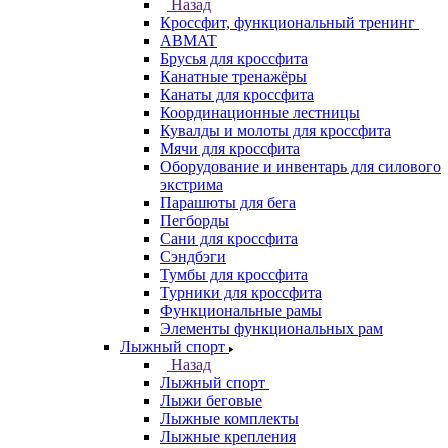
Назад
Кроссфит, функциональный тренинг
ABMAT
Брусья для кроссфита
Канатные тренажёры
Канаты для кроссфита
Координационные лестницы
Кувалды и молоты для кроссфита
Мячи для кроссфита
Оборудование и инвентарь для силового
экстрима
Парашюты для бега
Пегборды
Сани для кроссфита
Сэндбэги
Тумбы для кроссфита
Турники для кроссфита
Функциональные рамы
Элементы функциональных рам
Лыжный спорт
Назад
Лыжный спорт
Лыжи беговые
Лыжные комплекты
Лыжные крепления