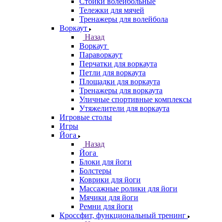
Стойки волейбольные
Тележки для мячей
Тренажеры для волейбола
Воркаут
Назад
Воркаут
Параворкаут
Перчатки для воркаута
Петли для воркаута
Площадки для воркаута
Тренажеры для воркаута
Уличные спортивные комплексы
Утяжелители для воркаута
Игровые столы
Игры
Йога
Назад
Йога
Блоки для йоги
Болстеры
Коврики для йоги
Массажные ролики для йоги
Мячики для йоги
Ремни для йоги
Кроссфит, функциональный тренинг