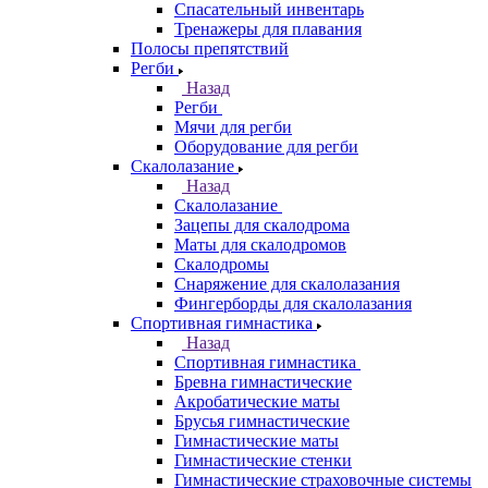
Спасательный инвентарь
Тренажеры для плавания
Полосы препятствий
Регби
Назад
Регби
Мячи для регби
Оборудование для регби
Скалолазание
Назад
Скалолазание
Зацепы для скалодрома
Маты для скалодромов
Скалодромы
Снаряжение для скалолазания
Фингерборды для скалолазания
Спортивная гимнастика
Назад
Спортивная гимнастика
Бревна гимнастические
Акробатические маты
Брусья гимнастические
Гимнастические маты
Гимнастические стенки
Гимнастические страховочные системы