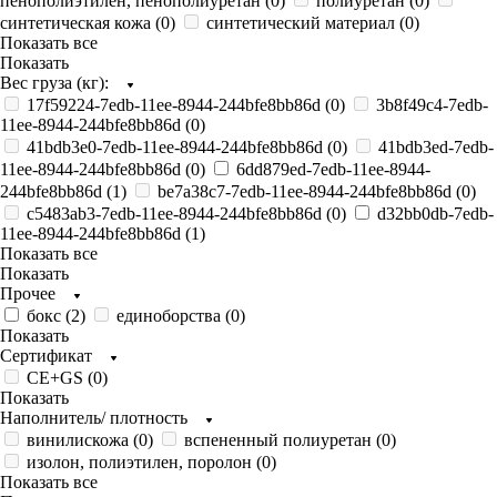
пенополиэтилен, пенополиуретан (
0
)
полиуретан (
0
)
синтетическая кожа (
0
)
синтетический материал (
0
)
Показать все
Показать
Вес груза (кг):
17f59224-7edb-11ee-8944-244bfe8bb86d (
0
)
3b8f49c4-7edb-
11ee-8944-244bfe8bb86d (
0
)
41bdb3e0-7edb-11ee-8944-244bfe8bb86d (
0
)
41bdb3ed-7edb-
11ee-8944-244bfe8bb86d (
0
)
6dd879ed-7edb-11ee-8944-
244bfe8bb86d (
1
)
be7a38c7-7edb-11ee-8944-244bfe8bb86d (
0
)
c5483ab3-7edb-11ee-8944-244bfe8bb86d (
0
)
d32bb0db-7edb-
11ee-8944-244bfe8bb86d (
1
)
Показать все
Показать
Прочее
бокс (
2
)
единоборства (
0
)
Показать
Сертификат
CE+GS (
0
)
Показать
Наполнитель/ плотность
винилискожа (
0
)
вспененный полиуретан (
0
)
изолон, полиэтилен, поролон (
0
)
Показать все