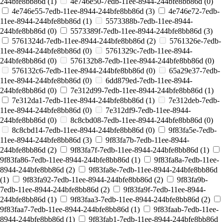
244bfe8bb86d (
1
)
4e746e50-7edb-11ee-8944-244bfe8bb86d (
0
)
4e746e55-7edb-11ee-8944-244bfe8bb86d (
3
)
4e746e72-7edb-
11ee-8944-244bfe8bb86d (
1
)
5573388b-7edb-11ee-8944-
244bfe8bb86d (
0
)
5573389f-7edb-11ee-8944-244bfe8bb86d (
3
)
5761324d-7edb-11ee-8944-244bfe8bb86d (
2
)
5761326e-7edb-
11ee-8944-244bfe8bb86d (
0
)
5761329c-7edb-11ee-8944-
244bfe8bb86d (
0
)
576132b8-7edb-11ee-8944-244bfe8bb86d (
0
)
576132c6-7edb-11ee-8944-244bfe8bb86d (
0
)
65a29e37-7edb-
11ee-8944-244bfe8bb86d (
0
)
6dd879ed-7edb-11ee-8944-
244bfe8bb86d (
0
)
7e312d99-7edb-11ee-8944-244bfe8bb86d (
1
)
7e312da1-7edb-11ee-8944-244bfe8bb86d (
1
)
7e312deb-7edb-
11ee-8944-244bfe8bb86d (
0
)
7e312df9-7edb-11ee-8944-
244bfe8bb86d (
0
)
8c8cbd08-7edb-11ee-8944-244bfe8bb86d (
0
)
8c8cbd14-7edb-11ee-8944-244bfe8bb86d (
0
)
9f83fa5e-7edb-
11ee-8944-244bfe8bb86d (
3
)
9f83fa7b-7edb-11ee-8944-
244bfe8bb86d (
2
)
9f83fa7f-7edb-11ee-8944-244bfe8bb86d (
1
)
9f83fa86-7edb-11ee-8944-244bfe8bb86d (
1
)
9f83fa8a-7edb-11ee-
8944-244bfe8bb86d (
2
)
9f83fa8e-7edb-11ee-8944-244bfe8bb86d
(
1
)
9f83fa92-7edb-11ee-8944-244bfe8bb86d (
2
)
9f83fa9b-
7edb-11ee-8944-244bfe8bb86d (
2
)
9f83fa9f-7edb-11ee-8944-
244bfe8bb86d (
1
)
9f83faa3-7edb-11ee-8944-244bfe8bb86d (
2
)
9f83faa7-7edb-11ee-8944-244bfe8bb86d (
1
)
9f83faab-7edb-11ee-
8944-244bfe8bb86d (
1
)
9f83fab1-7edb-11ee-8944-244bfe8bb86d