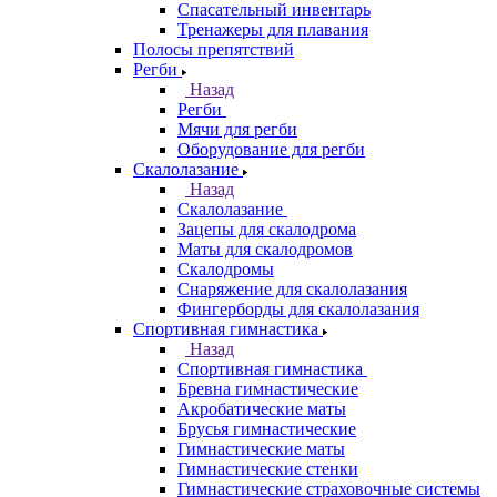
Спасательный инвентарь
Тренажеры для плавания
Полосы препятствий
Регби
Назад
Регби
Мячи для регби
Оборудование для регби
Скалолазание
Назад
Скалолазание
Зацепы для скалодрома
Маты для скалодромов
Скалодромы
Снаряжение для скалолазания
Фингерборды для скалолазания
Спортивная гимнастика
Назад
Спортивная гимнастика
Бревна гимнастические
Акробатические маты
Брусья гимнастические
Гимнастические маты
Гимнастические стенки
Гимнастические страховочные системы