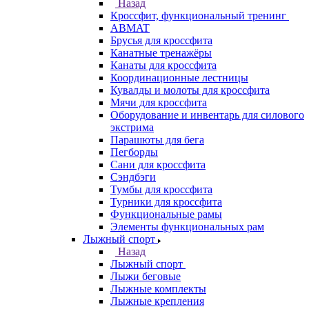
Назад
Кроссфит, функциональный тренинг
ABMAT
Брусья для кроссфита
Канатные тренажёры
Канаты для кроссфита
Координационные лестницы
Кувалды и молоты для кроссфита
Мячи для кроссфита
Оборудование и инвентарь для силового
экстрима
Парашюты для бега
Пегборды
Сани для кроссфита
Сэндбэги
Тумбы для кроссфита
Турники для кроссфита
Функциональные рамы
Элементы функциональных рам
Лыжный спорт
Назад
Лыжный спорт
Лыжи беговые
Лыжные комплекты
Лыжные крепления