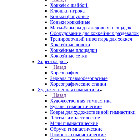
Хоккей с шайбой
Клюшки игрока
Коньки фигурные
Коньки хоккейные
Маты-барьеры для ледовых площадок
Оборудование для хоккейных раздевалок
Тренировочный инвентарь для хоккея
Хоккейные ворота
Хоккейные площадки
Хоккейные сетки
Хореография
Назад
Хореография
Зеркала травмобезопасные
Хореографические станки
Художественная гимнастика
Назад
Художественная гимнастика
Булавы гимнастические
Ковры для художественной гимнастики
Ленты гимнастические
Мячи гимнастические
Обручи гимнастические
Помосты гимнастические