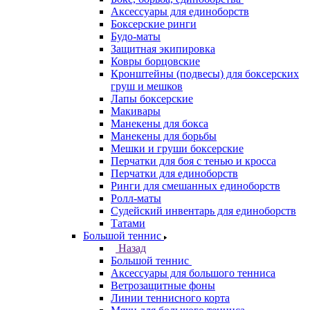
Аксессуары для единоборств
Боксерские ринги
Будо-маты
Защитная экипировка
Ковры борцовские
Кронштейны (подвесы) для боксерских
груш и мешков
Лапы боксерские
Макивары
Манекены для бокса
Манекены для борьбы
Мешки и груши боксерские
Перчатки для боя с тенью и кросса
Перчатки для единоборств
Ринги для смешанных единоборств
Ролл-маты
Судейский инвентарь для единоборств
Татами
Большой теннис
Назад
Большой теннис
Аксессуары для большого тенниса
Ветрозащитные фоны
Линии теннисного корта