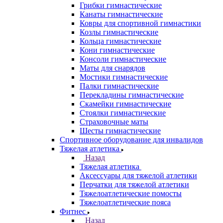
Грибки гимнастические
Канаты гимнастические
Ковры для спортивной гимнастики
Козлы гимнастические
Кольца гимнастические
Кони гимнастические
Консоли гимнастические
Маты для снарядов
Мостики гимнастические
Палки гимнастические
Перекладины гимнастические
Скамейки гимнастические
Стоялки гимнастические
Страховочные маты
Шесты гимнастические
Спортивное оборудование для инвалидов
Тяжелая атлетика
Назад
Тяжелая атлетика
Аксессуары для тяжелой атлетики
Перчатки для тяжелой атлетики
Тяжелоатлетические помосты
Тяжелоатлетические пояса
Фитнес
Назад