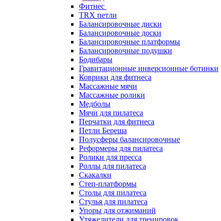
Фитнес
TRX петли
Балансировочные диски
Балансировочные доски
Балансировочные платформы
Балансировочные подушки
Бодибары
Гравитационные инверсионные ботинки
Коврики для фитнеса
Массажные мячи
Массажные ролики
Медболы
Мячи для пилатеса
Перчатки для фитнеса
Петли Береша
Полусферы балансировочные
Реформеры для пилатеса
Ролики для пресса
Роллы для пилатеса
Скакалки
Степ-платформы
Столы для пилатеса
Стулья для пилатеса
Упоры для отжиманий
Утяжелители для тренировок