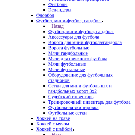
Фитболы
Эспандеры
Флорбол
Футбол, мини-футбол, гандбол
Назад
Футбол, мини-футбол, гандбол
Аксессуары для футбола
Ворота для мини-футбола/гандбола
Ворота футбольные
Мячи гандбольные
Мячи для пляжного футбола
Мячи футбольные
Мячи футзальные
Оборудование для футбольных
стадионов
Сетки для мини футбольных и
гандбольных ворот 3х2
Судейский инвентарь
Тренировочный инвентарь для футбола
Футбольная экипировка
Футбольные сетки
Хоккей на траве
Хоккей с мячом
Хоккей с шайбой
Назад