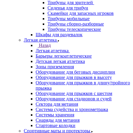
Трибуны для зрителей
Сиденья для трибун
Скамейки для запасных игроков
Трибуны мобильные
Трибуны сборно-разборные
Трибуны телескопические
Шкафы для раздевалок
Легкая атлетика
Назад
Легкая атлетика
Барьеры легкоатлетические
Детская легкая атлетика
Зоны приземления
Оборудование для беговых дисциплин
Оборудование для прыжков в высоту
Оборудование для прыжков в длину/тройного
прыжка
Оборудование для прыжков с шестом
Оборудование для стадионов и судей
Сектора для метания
Система судейства и хронометража
Системы хранения
Снаряды для метания
Стартовые колодки
Спортивные маты и протекторы