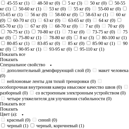
45-55 кг (
1
)
48-50 кг (
0
)
5 кг (
3
)
50 кг (
0
)
50-55
кг (
1
)
50-60 кг (
1
)
53 кг (
0
)
55 кг (
0
)
55-60 кг (
0
)
55-65 кг (
1
)
56 кг (
0
)
58-60 кг (
0
)
58-63 кг (
1
)
60 кг
(
0
)
60-70 кг (
1
)
63 кг (
0
)
63-65 кг (
0
)
64 кг (
0
)
65-70 кг (
1
)
67 кг (
0
)
68-70 кг (
0
)
7 кг (
0
)
70 кг (
0
)
70-75 кг (
1
)
70-80 кг (
1
)
73 кг (
0
)
73-75 кг (
0
)
75
кг (
0
)
75-80 кг (
1
)
78-80 кг (
0
)
8 кг (
3
)
80-100 кг (
1
)
80-85 кг (
1
)
83-85 кг (
0
)
85 кг (
0
)
85-90 кг (
1
)
90
кг (
0
)
90-95 кг (
1
)
93-95 кг (
0
)
95-110 кг (
1
)
Показать все
Показать
Специальное свойство
дополнительный демпфирующий слой (
0
)
макет человека
(
0
)
нейлоновые ленты для тихой тренировки (
0
)
особопрочная внутренняя камера ивысокое качество швов (
0
)
разборный (
0
)
со встроенным электронным устройством (
0
)
четыре утяжелителя для улучшения стабильности (
0
)
Показать все
Показать
Цвет (а):
красный (
0
)
синий (
0
)
черный (
1
)
черный, коричневый (
1
)