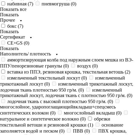
набивная (
7
)
пневмогруша (
0
)
Показать все
Показать
Прочее
бокс (
7
)
Показать
Сертификат
CE+GS (
0
)
Показать
Наполнитель/ плотность
аммортизирующая колба под наружным слоем мешка из ВЭ-
ППУ/пенорезиновые гранулы (
0
)
воздух (
0
)
вставка из ППЭ, резиновая крошка, текстильная ветошь (
2
)
измельченный текстильный лоскут (
0
)
измельченный
трикотажный лоскут (
0
)
измельченный трикотажный лоскут,
лодочная ткань плотностью 950 гр/м. (
0
)
измельченный
трикотажный лоскут, лодочная ткань с плотностью 950 гр/м. (
0
)
лодочная ткань с высокой плотностью 950 гр/м. (
0
)
многослойное, ударопоглащающийвкладыш+спецсмесь
синтетических волокон (
0
)
многослойный вкладыш (
0
)
натуральное и синтетическое волокно (
0
)
обрезки
текстильной ветоши и резиновой крошки (
1
)
основание
заполняется водой и песком (
0
)
ПВВ (
0
)
ПВХ крошка,