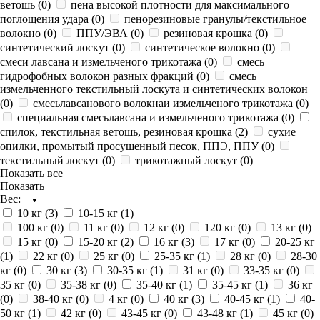
ветошь (
0
)
пена высокой плотности для максимального
поглощения удара (
0
)
пенорезиновые гранулы/текстильное
волокно (
0
)
ППУ/ЭВА (
0
)
резиновая крошка (
0
)
синтетический лоскут (
0
)
синтетическое волокно (
0
)
смеси лавсана и измельченого трикотажа (
0
)
смесь
гидрофобных волокон разных фракций (
0
)
смесь
измельченного текстильный лоскута и синтетических волокон
(
0
)
смесьлавсанового волокнаи измельченого трикотажа (
0
)
специальная смесьлавсана и измельченого трикотажа (
0
)
спилок, текстильная ветошь, резиновая крошка (
2
)
сухие
опилки, промытый просушенный песок, ППЭ, ППУ (
0
)
текстильный лоскут (
0
)
трикотажный лоскут (
0
)
Показать все
Показать
Вес:
10 кг (
3
)
10-15 кг (
1
)
100 кг (
0
)
11 кг (
0
)
12 кг (
0
)
120 кг (
0
)
13 кг (
0
)
15 кг (
0
)
15-20 кг (
2
)
16 кг (
3
)
17 кг (
0
)
20-25 кг
(
1
)
22 кг (
0
)
25 кг (
0
)
25-35 кг (
1
)
28 кг (
0
)
28-30
кг (
0
)
30 кг (
3
)
30-35 кг (
1
)
31 кг (
0
)
33-35 кг (
0
)
35 кг (
0
)
35-38 кг (
0
)
35-40 кг (
1
)
35-45 кг (
1
)
36 кг
(
0
)
38-40 кг (
0
)
4 кг (
0
)
40 кг (
3
)
40-45 кг (
1
)
40-
50 кг (
1
)
42 кг (
0
)
43-45 кг (
0
)
43-48 кг (
1
)
45 кг (
0
)