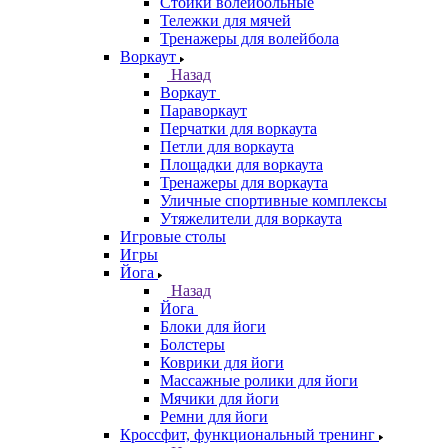
Стойки волейбольные
Тележки для мячей
Тренажеры для волейбола
Воркаут
Назад
Воркаут
Параворкаут
Перчатки для воркаута
Петли для воркаута
Площадки для воркаута
Тренажеры для воркаута
Уличные спортивные комплексы
Утяжелители для воркаута
Игровые столы
Игры
Йога
Назад
Йога
Блоки для йоги
Болстеры
Коврики для йоги
Массажные ролики для йоги
Мячики для йоги
Ремни для йоги
Кроссфит, функциональный тренинг