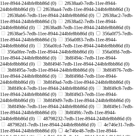
11ee-8944-244bfe8bb86d (
0
)
2f638aa0-7edb-11ee-8944-
244bfe8bb86d (
0
)
2f638aa4-7edb-11ee-8944-244bfe8bb86d (
3
)
2f638ab6-7edb-11ee-8944-244bfe8bb86d (
0
)
2f638ac2-7edb-
11ee-8944-244bfe8bb86d (
3
)
2f638ad2-7edb-11ee-8944-
244bfe8bb86d (
0
)
2f638ad8-7edb-11ee-8944-244bfe8bb86d (
0
)
2f638ae5-7edb-11ee-8944-244bfe8bb86d (
0
)
356a0f75-7edb-
11ee-8944-244bfe8bb86d (
3
)
356a0f83-7edb-11ee-8944-
244bfe8bb86d (
0
)
356a0fcd-7edb-11ee-8944-244bfe8bb86d (
0
)
356a0fee-7edb-11ee-8944-244bfe8bb86d (
0
)
356a0ffd-7edb-
11ee-8944-244bfe8bb86d (
0
)
3b8f494c-7edb-11ee-8944-
244bfe8bb86d (
0
)
3b8f494f-7edb-11ee-8944-244bfe8bb86d (
0
)
3b8f495a-7edb-11ee-8944-244bfe8bb86d (
0
)
3b8f4976-7edb-
11ee-8944-244bfe8bb86d (
0
)
3b8f498d-7edb-11ee-8944-
244bfe8bb86d (
0
)
3b8f49ad-7edb-11ee-8944-244bfe8bb86d (
0
)
3b8f49c4-7edb-11ee-8944-244bfe8bb86d (
0
)
3b8f49c8-7edb-
11ee-8944-244bfe8bb86d (
0
)
3b8f49d3-7edb-11ee-8944-
244bfe8bb86d (
0
)
3b8f49d9-7edb-11ee-8944-244bfe8bb86d (
0
)
3b8f49de-7edb-11ee-8944-244bfe8bb86d (
0
)
3b8f49e1-7edb-
11ee-8944-244bfe8bb86d (
0
)
3b8f49fc-7edb-11ee-8944-
244bfe8bb86d (
0
)
48798232-7edb-11ee-8944-244bfe8bb86d (
0
)
487982d1-7edb-11ee-8944-244bfe8bb86d (
0
)
4e746e31-7edb-
11ee-8944-244bfe8bb86d (
0
)
4e746e48-7edb-11ee-8944-