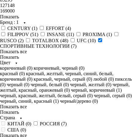
127148
169000
Показать
Бренд
: 1
CENTURY (
1
)
EFFORT (
4
)
FILIPPOV (
51
)
INSANE (
11
)
PROXIMA (
1
)
RUSCO (
2
)
TOTALBOX (
48
)
UFC (
10
)
СПОРТИВНЫЕ ТЕХНОЛОГИИ (
7
)
Показать все
Показать
Цвет
коричневый (
0
)
коричневый, черный (
0
)
красный (
0
)
красный, желтый, черный, синий, белый,
коричневый (
0
)
красный, черный, серый (
0
)
любой (
0
)
пиксель
(
0
)
черный (
0
)
черный, белый (
0
)
черный, желтый (
0
)
черный,
желтый, красный, оранжевый (
0
)
черный, коричневый (
1
)
черный, красный, желтый, белый, серый (
0
)
черный, серый (
0
)
черный, синий, красный (
1
)
черный/дерево (
0
)
Показать все
Показать
Страна
КИТАЙ (
0
)
РОССИЯ (
7
)
США (
0
)
Показать все