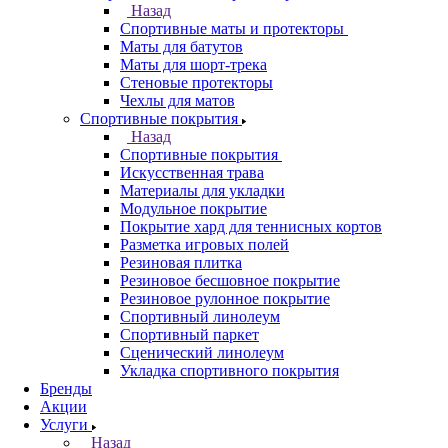
Назад
Спортивные маты и протекторы
Маты для батутов
Маты для шорт-трека
Стеновые протекторы
Чехлы для матов
Спортивные покрытия
Назад
Спортивные покрытия
Искусственная трава
Материалы для укладки
Модульное покрытие
Покрытие хард для теннисных кортов
Разметка игровых полей
Резиновая плитка
Резиновое бесшовное покрытие
Резиновое рулонное покрытие
Спортивный линолеум
Спортивный паркет
Сценический линолеум
Укладка спортивного покрытия
Бренды
Акции
Услуги
Назад