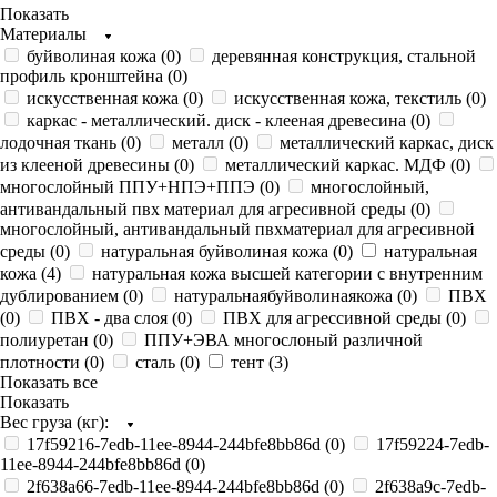
Показать
Материалы
буйволиная кожа (
0
)
деревянная конструкция, стальной
профиль кронштейна (
0
)
искусственная кожа (
0
)
искусственная кожа, текстиль (
0
)
каркас - металлический. диск - клееная древесина (
0
)
лодочная ткань (
0
)
металл (
0
)
металлический каркас, диск
из клееной древесины (
0
)
металлический каркас. МДФ (
0
)
многослойный ППУ+НПЭ+ППЭ (
0
)
многослойный,
антивандальный пвх материал для агресивной среды (
0
)
многослойный, антивандальный пвхматериал для агресивной
среды (
0
)
натуральная буйволиная кожа (
0
)
натуральная
кожа (
4
)
натуральная кожа высшей категории с внутренним
дублированием (
0
)
натуральнаябуйволинаякожа (
0
)
ПВХ
(
0
)
ПВХ - два слоя (
0
)
ПВХ для агрессивной среды (
0
)
полиуретан (
0
)
ППУ+ЭВА многослоный различной
плотности (
0
)
сталь (
0
)
тент (
3
)
Показать все
Показать
Вес груза (кг):
17f59216-7edb-11ee-8944-244bfe8bb86d (
0
)
17f59224-7edb-
11ee-8944-244bfe8bb86d (
0
)
2f638a66-7edb-11ee-8944-244bfe8bb86d (
0
)
2f638a9c-7edb-