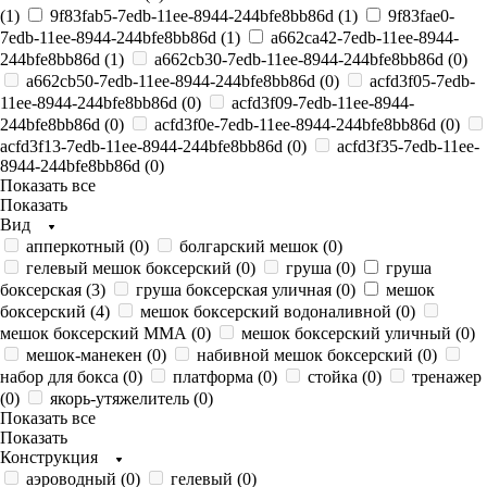
(
1
)
9f83fab5-7edb-11ee-8944-244bfe8bb86d (
1
)
9f83fae0-
7edb-11ee-8944-244bfe8bb86d (
1
)
a662ca42-7edb-11ee-8944-
244bfe8bb86d (
1
)
a662cb30-7edb-11ee-8944-244bfe8bb86d (
0
)
a662cb50-7edb-11ee-8944-244bfe8bb86d (
0
)
acfd3f05-7edb-
11ee-8944-244bfe8bb86d (
0
)
acfd3f09-7edb-11ee-8944-
244bfe8bb86d (
0
)
acfd3f0e-7edb-11ee-8944-244bfe8bb86d (
0
)
acfd3f13-7edb-11ee-8944-244bfe8bb86d (
0
)
acfd3f35-7edb-11ee-
8944-244bfe8bb86d (
0
)
Показать все
Показать
Вид
апперкотный (
0
)
болгарский мешок (
0
)
гелевый мешок боксерский (
0
)
груша (
0
)
груша
боксерская (
3
)
груша боксерская уличная (
0
)
мешок
боксерский (
4
)
мешок боксерский водоналивной (
0
)
мешок боксерский ММА (
0
)
мешок боксерский уличный (
0
)
мешок-манекен (
0
)
набивной мешок боксерский (
0
)
набор для бокса (
0
)
платформа (
0
)
стойка (
0
)
тренажер
(
0
)
якорь-утяжелитель (
0
)
Показать все
Показать
Конструкция
аэроводный (
0
)
гелевый (
0
)