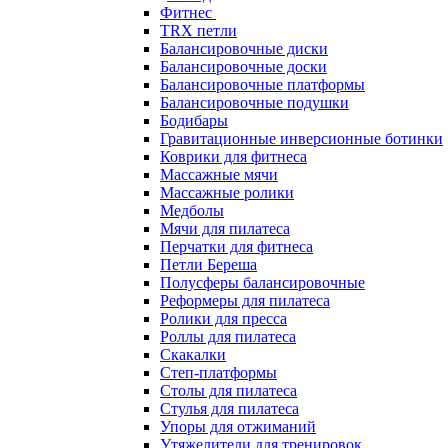
Фитнес
TRX петли
Балансировочные диски
Балансировочные доски
Балансировочные платформы
Балансировочные подушки
Бодибары
Гравитационные инверсионные ботинки
Коврики для фитнеса
Массажные мячи
Массажные ролики
Медболы
Мячи для пилатеса
Перчатки для фитнеса
Петли Береша
Полусферы балансировочные
Реформеры для пилатеса
Ролики для пресса
Роллы для пилатеса
Скакалки
Степ-платформы
Столы для пилатеса
Стулья для пилатеса
Упоры для отжиманий
Утяжелители для тренировок