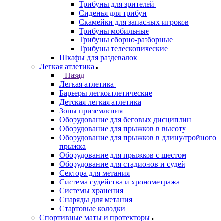
Трибуны для зрителей
Сиденья для трибун
Скамейки для запасных игроков
Трибуны мобильные
Трибуны сборно-разборные
Трибуны телескопические
Шкафы для раздевалок
Легкая атлетика
Назад
Легкая атлетика
Барьеры легкоатлетические
Детская легкая атлетика
Зоны приземления
Оборудование для беговых дисциплин
Оборудование для прыжков в высоту
Оборудование для прыжков в длину/тройного
прыжка
Оборудование для прыжков с шестом
Оборудование для стадионов и судей
Сектора для метания
Система судейства и хронометража
Системы хранения
Снаряды для метания
Стартовые колодки
Спортивные маты и протекторы