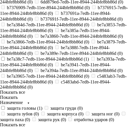
244bfe8bb86d (
0
)
6dd879ed-7edb-11ee-8944-244bfe8bb86d (
0
)
b7376909-7edb-11ee-8944-244bfe8bb86d (
0
)
b7376915-7edb-
11ee-8944-244bfe8bb86d (
0
)
b737691a-7edb-11ee-8944-
244bfe8bb86d (
0
)
b737691f-7edb-11ee-8944-244bfe8bb86d (
0
)
be7a384d-7edb-11ee-8944-244bfe8bb86d (
0
)
be7a3853-7edb-
11ee-8944-244bfe8bb86d (
0
)
be7a385a-7edb-11ee-8944-
244bfe8bb86d (
0
)
be7a3860-7edb-11ee-8944-244bfe8bb86d (
0
)
be7a3866-7edb-11ee-8944-244bfe8bb86d (
0
)
be7a3879-7edb-
11ee-8944-244bfe8bb86d (
0
)
be7a388f-7edb-11ee-8944-
244bfe8bb86d (
0
)
be7a389e-7edb-11ee-8944-244bfe8bb86d (
0
)
be7a38c7-7edb-11ee-8944-244bfe8bb86d (
1
)
be7a393a-7edb-
11ee-8944-244bfe8bb86d (
0
)
be7a3941-7edb-11ee-8944-
244bfe8bb86d (
0
)
be7a394a-7edb-11ee-8944-244bfe8bb86d (
0
)
be7a3965-7edb-11ee-8944-244bfe8bb86d (
0
)
c5483ab3-7edb-
11ee-8944-244bfe8bb86d (
0
)
c5483abd-7edb-11ee-8944-
244bfe8bb86d (
0
)
Показать все
Показать
Назначение
защита головы (
1
)
защита груди (
0
)
защита зубов (
0
)
защита корпуса (
0
)
защита ног (
0
)
защита паха (
0
)
защита рук (
0
)
отработка ударов (
0
)
Показать все