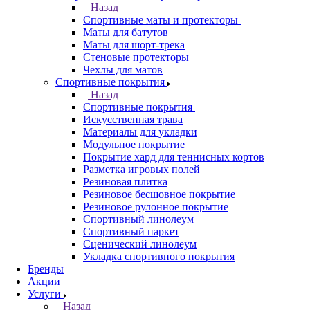
Назад
Спортивные маты и протекторы
Маты для батутов
Маты для шорт-трека
Стеновые протекторы
Чехлы для матов
Спортивные покрытия
Назад
Спортивные покрытия
Искусственная трава
Материалы для укладки
Модульное покрытие
Покрытие хард для теннисных кортов
Разметка игровых полей
Резиновая плитка
Резиновое бесшовное покрытие
Резиновое рулонное покрытие
Спортивный линолеум
Спортивный паркет
Сценический линолеум
Укладка спортивного покрытия
Бренды
Акции
Услуги
Назад