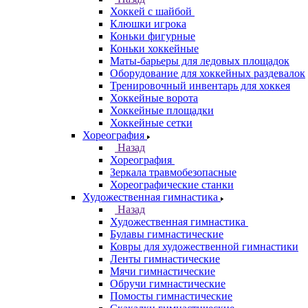
Хоккей с шайбой
Клюшки игрока
Коньки фигурные
Коньки хоккейные
Маты-барьеры для ледовых площадок
Оборудование для хоккейных раздевалок
Тренировочный инвентарь для хоккея
Хоккейные ворота
Хоккейные площадки
Хоккейные сетки
Хореография
Назад
Хореография
Зеркала травмобезопасные
Хореографические станки
Художественная гимнастика
Назад
Художественная гимнастика
Булавы гимнастические
Ковры для художественной гимнастики
Ленты гимнастические
Мячи гимнастические
Обручи гимнастические
Помосты гимнастические