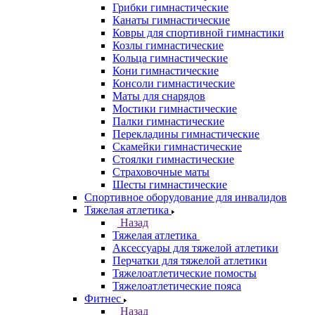
Грибки гимнастические
Канаты гимнастические
Ковры для спортивной гимнастики
Козлы гимнастические
Кольца гимнастические
Кони гимнастические
Консоли гимнастические
Маты для снарядов
Мостики гимнастические
Палки гимнастические
Перекладины гимнастические
Скамейки гимнастические
Стоялки гимнастические
Страховочные маты
Шесты гимнастические
Спортивное оборудование для инвалидов
Тяжелая атлетика
Назад
Тяжелая атлетика
Аксессуары для тяжелой атлетики
Перчатки для тяжелой атлетики
Тяжелоатлетические помосты
Тяжелоатлетические пояса
Фитнес
Назад