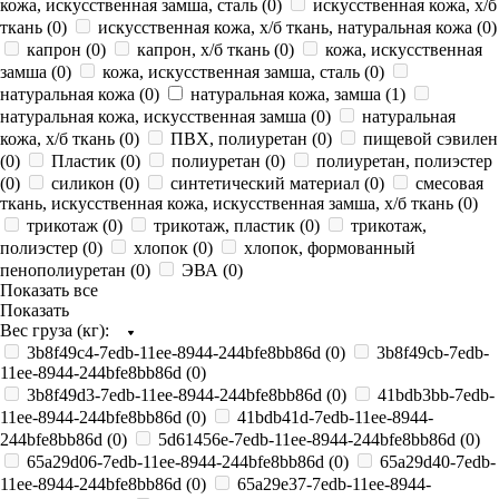
кожа, искусственная замша, сталь (
0
)
искусственная кожа, х/б
ткань (
0
)
искусственная кожа, х/б ткань, натуральная кожа (
0
)
капрон (
0
)
капрон, х/б ткань (
0
)
кожа, искусственная
замша (
0
)
кожа, искусственная замша, сталь (
0
)
натуральная кожа (
0
)
натуральная кожа, замша (
1
)
натуральная кожа, искусственная замша (
0
)
натуральная
кожа, х/б ткань (
0
)
ПВХ, полиуретан (
0
)
пищевой сэвилен
(
0
)
Пластик (
0
)
полиуретан (
0
)
полиуретан, полиэстер
(
0
)
силикон (
0
)
синтетический материал (
0
)
смесовая
ткань, искусственная кожа, искусственная замша, х/б ткань (
0
)
трикотаж (
0
)
трикотаж, пластик (
0
)
трикотаж,
полиэстер (
0
)
хлопок (
0
)
хлопок, формованный
пенополиуретан (
0
)
ЭВА (
0
)
Показать все
Показать
Вес груза (кг):
3b8f49c4-7edb-11ee-8944-244bfe8bb86d (
0
)
3b8f49cb-7edb-
11ee-8944-244bfe8bb86d (
0
)
3b8f49d3-7edb-11ee-8944-244bfe8bb86d (
0
)
41bdb3bb-7edb-
11ee-8944-244bfe8bb86d (
0
)
41bdb41d-7edb-11ee-8944-
244bfe8bb86d (
0
)
5d61456e-7edb-11ee-8944-244bfe8bb86d (
0
)
65a29d06-7edb-11ee-8944-244bfe8bb86d (
0
)
65a29d40-7edb-
11ee-8944-244bfe8bb86d (
0
)
65a29e37-7edb-11ee-8944-