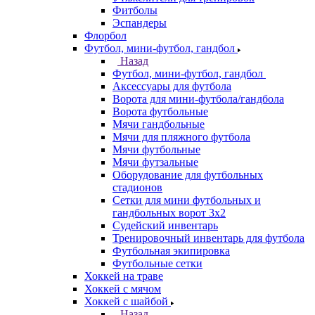
Фитболы
Эспандеры
Флорбол
Футбол, мини-футбол, гандбол
Назад
Футбол, мини-футбол, гандбол
Аксессуары для футбола
Ворота для мини-футбола/гандбола
Ворота футбольные
Мячи гандбольные
Мячи для пляжного футбола
Мячи футбольные
Мячи футзальные
Оборудование для футбольных
стадионов
Сетки для мини футбольных и
гандбольных ворот 3х2
Судейский инвентарь
Тренировочный инвентарь для футбола
Футбольная экипировка
Футбольные сетки
Хоккей на траве
Хоккей с мячом
Хоккей с шайбой
Назад