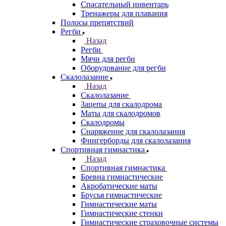
Спасательный инвентарь
Тренажеры для плавания
Полосы препятствий
Регби
Назад
Регби
Мячи для регби
Оборудование для регби
Скалолазание
Назад
Скалолазание
Зацепы для скалодрома
Маты для скалодромов
Скалодромы
Снаряжение для скалолазания
Фингерборды для скалолазания
Спортивная гимнастика
Назад
Спортивная гимнастика
Бревна гимнастические
Акробатические маты
Брусья гимнастические
Гимнастические маты
Гимнастические стенки
Гимнастические страховочные системы