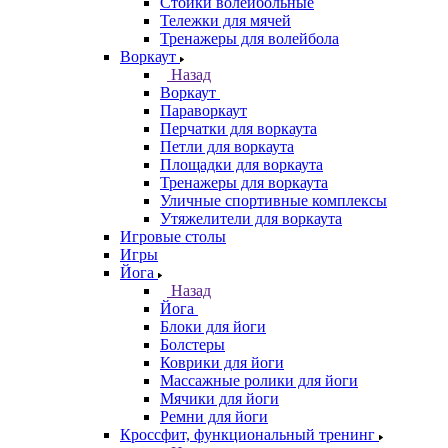
Стойки волейбольные
Тележки для мячей
Тренажеры для волейбола
Воркаут
Назад
Воркаут
Параворкаут
Перчатки для воркаута
Петли для воркаута
Площадки для воркаута
Тренажеры для воркаута
Уличные спортивные комплексы
Утяжелители для воркаута
Игровые столы
Игры
Йога
Назад
Йога
Блоки для йоги
Болстеры
Коврики для йоги
Массажные ролики для йоги
Мячики для йоги
Ремни для йоги
Кроссфит, функциональный тренинг