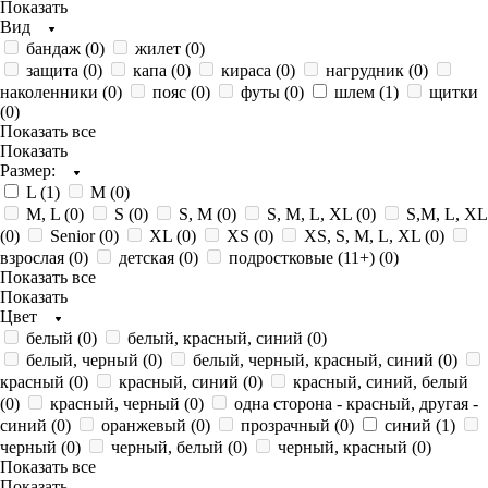
Показать
Вид
бандаж (
0
)
жилет (
0
)
защита (
0
)
капа (
0
)
кираса (
0
)
нагрудник (
0
)
наколенники (
0
)
пояс (
0
)
футы (
0
)
шлем (
1
)
щитки
(
0
)
Показать все
Показать
Размер:
L (
1
)
M (
0
)
M, L (
0
)
S (
0
)
S, M (
0
)
S, M, L, XL (
0
)
S,M, L, XL
(
0
)
Senior (
0
)
XL (
0
)
XS (
0
)
XS, S, M, L, XL (
0
)
взрослая (
0
)
детская (
0
)
подростковые (11+) (
0
)
Показать все
Показать
Цвет
белый (
0
)
белый, красный, синий (
0
)
белый, черный (
0
)
белый, черный, красный, синий (
0
)
красный (
0
)
красный, синий (
0
)
красный, синий, белый
(
0
)
красный, черный (
0
)
одна сторона - красный, другая -
синий (
0
)
оранжевый (
0
)
прозрачный (
0
)
синий (
1
)
черный (
0
)
черный, белый (
0
)
черный, красный (
0
)
Показать все
Показать