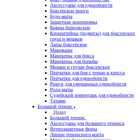
Аксессуары для единоборств
Боксерские ринги
Будо-маты
Защитная экипировка
Ковры борцовские
Кронштейны (подвесы) для боксерских
груш и мешков
Лапы боксерские
Макивары
Манекены для бокса
Манекены для борьбы
Мешки и груши боксерские
Перчатки для боя с тенью и кросса
Перчатки для единоборств
Ринги для смешанных единоборств
Ролл-маты
Судейский инвентарь для единоборств
Татами
Большой теннис
Назад
Большой теннис
Аксессуары для большого тенниса
Ветрозащитные фоны
Линии теннисного корта