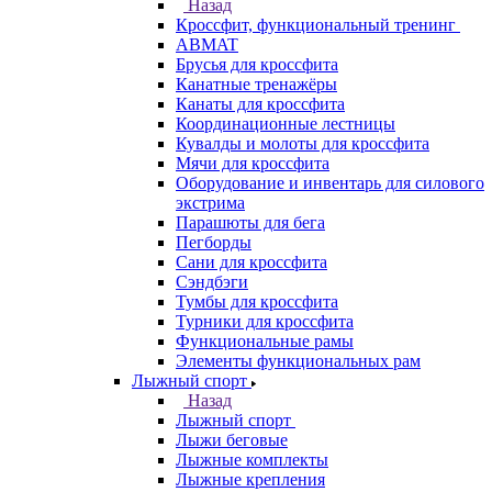
Назад
Кроссфит, функциональный тренинг
ABMAT
Брусья для кроссфита
Канатные тренажёры
Канаты для кроссфита
Координационные лестницы
Кувалды и молоты для кроссфита
Мячи для кроссфита
Оборудование и инвентарь для силового
экстрима
Парашюты для бега
Пегборды
Сани для кроссфита
Сэндбэги
Тумбы для кроссфита
Турники для кроссфита
Функциональные рамы
Элементы функциональных рам
Лыжный спорт
Назад
Лыжный спорт
Лыжи беговые
Лыжные комплекты
Лыжные крепления