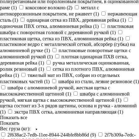
полиуретановым или поролоновым покрытием, в оцинкованной
раме (
1
)
кокосовое волокно (
2
)
металл с
антикоррозионным покрытием, не ржавеет (
1
)
нержавеющая
сталь (
1
)
одинарная сетка из ПВХ, деревянная рейка (
1
)
одиночная ПВХ сетка, алюминиевая рейка (
1
)
пластиковая
швабра с поворотная головой с деревянной ручкой (
1
)
пластиковая щетка, сетка из ПВХ, алюминиевая рейка (
1
)
пластиковое ведро с металлической сеткой, абсорбер (губка) на
алюминиевой ручке (
1
)
пластиковые поворотные щетки с
алюминиевой ручкой (
1
)
плотная одинарная ПХВ сетка,
деревянная рейка (
1
)
ручка металлическая оцинкованная,
ролик резиновый (
1
)
сетка из плотного ПВХ, алюминиевая
рейка (
1
)
тяжелый мат из ПВХ, собран из отдельных
пластиковых частей (
1
)
швабра из стали, лезвие резиновое (
1
)
швабра с алюминиевой ручкой, жесткая щетка с
высококачественной щетиной (
1
)
швабра с алюминиевой
ручкой, мягкая щетка с высококачественной щетиной (
1
)
щетка состоит из 3-х рядов щетины, основа и ручка - алюминий
(
1
)
экстра ПВХ сетка, алюминиевая направляющая (
1
)
Показать все
Показать
Вес груза (кг):
2f638ac2-7edb-11ee-8944-244bfe8bb86d (
9
)
2f7b309a-7edc-