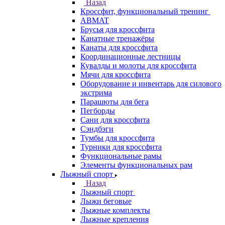
Назад
Кроссфит, функциональный тренинг
ABMAT
Брусья для кроссфита
Канатные тренажёры
Канаты для кроссфита
Координационные лестницы
Кувалды и молоты для кроссфита
Мячи для кроссфита
Оборудование и инвентарь для силового
экстрима
Парашюты для бега
Пегборды
Сани для кроссфита
Сэндбэги
Тумбы для кроссфита
Турники для кроссфита
Функциональные рамы
Элементы функциональных рам
Лыжный спорт
Назад
Лыжный спорт
Лыжи беговые
Лыжные комплекты
Лыжные крепления