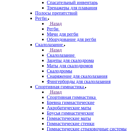
Спасательный инвентарь
Тренажеры для плавания
Полосы препятствий
Регби
Назад
Регби
Мячи для регби
Оборудование для регби
Скалолазание
Назад
Скалолазание
Зацепы для скалодрома
Маты для скалодромов
Скалодромы
Снаряжение для скалолазания
Фингерборды для скалолазания
Спортивная гимнастика
Назад
Спортивная гимнастика
Бревна гимнастические
Акробатические маты
Брусья гимнастические
Гимнастические маты
Гимнастические стенки
Гимнастические страховочные системы