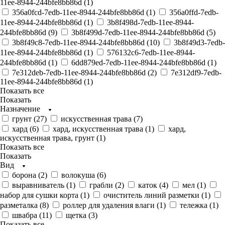
11ee-8944-244bfe8bb86d (
1
)
356a0fcd-7edb-11ee-8944-244bfe8bb86d (
1
)
356a0ffd-7edb-
11ee-8944-244bfe8bb86d (
1
)
3b8f498d-7edb-11ee-8944-
244bfe8bb86d (
9
)
3b8f499d-7edb-11ee-8944-244bfe8bb86d (
5
)
3b8f49c8-7edb-11ee-8944-244bfe8bb86d (
10
)
3b8f49d3-7edb-
11ee-8944-244bfe8bb86d (
1
)
576132c6-7edb-11ee-8944-
244bfe8bb86d (
1
)
6dd879ed-7edb-11ee-8944-244bfe8bb86d (
1
)
7e312deb-7edb-11ee-8944-244bfe8bb86d (
2
)
7e312df9-7edb-
11ee-8944-244bfe8bb86d (
1
)
Показать все
Показать
Назначение
грунт (
27
)
искусственная трава (
7
)
хард (
6
)
хард, искусственная трава (
1
)
хард,
искусственная трава, грунт (
1
)
Показать все
Показать
Вид
борона (
2
)
волокуша (
6
)
выравниватель (
1
)
грабли (
2
)
каток (
4
)
мел (
1
)
набор для сушки корта (
1
)
очиститель линий разметки (
1
)
разметалка (
8
)
роллер для удаления влаги (
1
)
тележка (
1
)
швабра (
11
)
щетка (
3
)
Показать все