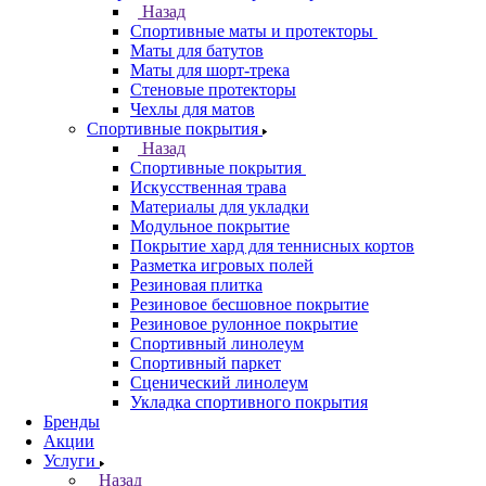
Назад
Спортивные маты и протекторы
Маты для батутов
Маты для шорт-трека
Стеновые протекторы
Чехлы для матов
Спортивные покрытия
Назад
Спортивные покрытия
Искусственная трава
Материалы для укладки
Модульное покрытие
Покрытие хард для теннисных кортов
Разметка игровых полей
Резиновая плитка
Резиновое бесшовное покрытие
Резиновое рулонное покрытие
Спортивный линолеум
Спортивный паркет
Сценический линолеум
Укладка спортивного покрытия
Бренды
Акции
Услуги
Назад