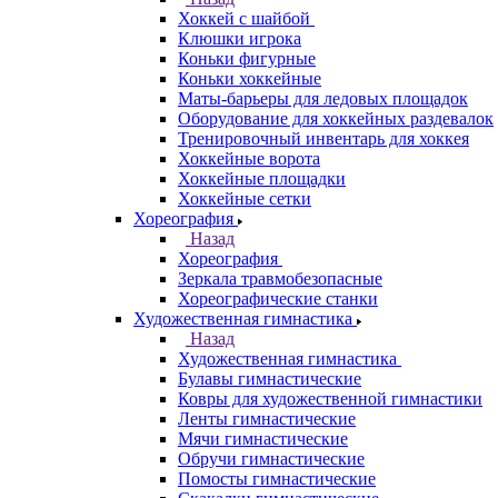
Хоккей с шайбой
Клюшки игрока
Коньки фигурные
Коньки хоккейные
Маты-барьеры для ледовых площадок
Оборудование для хоккейных раздевалок
Тренировочный инвентарь для хоккея
Хоккейные ворота
Хоккейные площадки
Хоккейные сетки
Хореография
Назад
Хореография
Зеркала травмобезопасные
Хореографические станки
Художественная гимнастика
Назад
Художественная гимнастика
Булавы гимнастические
Ковры для художественной гимнастики
Ленты гимнастические
Мячи гимнастические
Обручи гимнастические
Помосты гимнастические