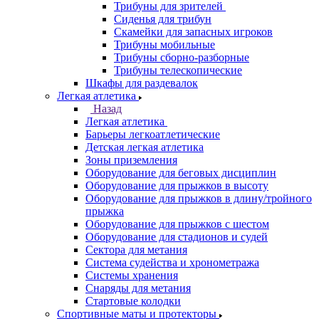
Трибуны для зрителей
Сиденья для трибун
Скамейки для запасных игроков
Трибуны мобильные
Трибуны сборно-разборные
Трибуны телескопические
Шкафы для раздевалок
Легкая атлетика
Назад
Легкая атлетика
Барьеры легкоатлетические
Детская легкая атлетика
Зоны приземления
Оборудование для беговых дисциплин
Оборудование для прыжков в высоту
Оборудование для прыжков в длину/тройного
прыжка
Оборудование для прыжков с шестом
Оборудование для стадионов и судей
Сектора для метания
Система судейства и хронометража
Системы хранения
Снаряды для метания
Стартовые колодки
Спортивные маты и протекторы