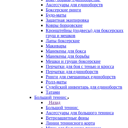
Аксессуары для единоборств
Боксерские ринги
Будо-маты
Защитная экипировка
Ковры борцовские
Кронштейны (подвесы) для боксерских
груш и мешков
Лапы боксерские
Макивары
Манекены для бокса
Манекены для борьбы
Мешки и груши боксерские
Перчатки для боя с тенью и кросса
Перчатки для единоборств
Ринги для смешанных единоборств
Ролл-маты
Судейский инвентарь для единоборств
Татами
Большой теннис
Назад
Большой теннис
Аксессуары для большого тенниса
Ветрозащитные фоны
Линии теннисного корта