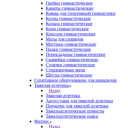
Грибки гимнастические
Канаты гимнастические
Ковры для спортивной гимнастики
Козлы гимнастические
Кольца гимнастические
Кони гимнастические
Консоли гимнастические
Маты для снарядов
Мостики гимнастические
Палки гимнастические
Перекладины гимнастические
Скамейки гимнастические
Стоялки гимнастические
Страховочные маты
Шесты гимнастические
Спортивное оборудование для инвалидов
Тяжелая атлетика
Назад
Тяжелая атлетика
Аксессуары для тяжелой атлетики
Перчатки для тяжелой атлетики
Тяжелоатлетические помосты
Тяжелоатлетические пояса
Фитнес
Назад