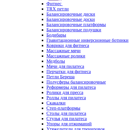
Фитнес
TRX петли
Балансировочные диски
Балансировочные доски
Балансировочные платформы
Балансировочные подушки
Бодибары
Гравитационные инверсионные ботинки
Коврики для фитнеса
Массажные мячи
Массажные ролики
Медболы
Мячи для пилатеса
Перчатки для фитнеса
Петли Береша
Полусферы балансировочные
Реформеры для пилатеса
Ролики для пресса
Роллы для пилатеса
Скакалки
Степ-платформы
Столы для пилатеса
Стулья для пилатеса
Упоры для отжиманий
Утяжелители для тренировок