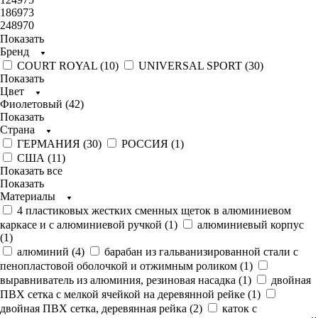
186973
248970
Показать
Бренд
COURT ROYAL (
10
)
UNIVERSAL SPORT (
30
)
Показать
Цвет
Фиолетовый (
42
)
Показать
Страна
ГЕРМАНИЯ (
30
)
РОССИЯ (
1
)
США (
11
)
Показать все
Показать
Материалы
4 пластиковых жестких сменных щеток в алюминиевом
каркасе и с алюминиевой ручкой (
1
)
алюминиевый корпус
(
1
)
алюминий (
4
)
барабан из гальванизированной стали с
пенопластовой оболочкой и отжимным роликом (
1
)
выравниватель из алюминия, резиновая насадка (
1
)
двойная
ПВХ сетка с мелкой ячейкой на деревянной рейке (
1
)
двойная ПВХ сетка, деревянная рейка (
2
)
каток с