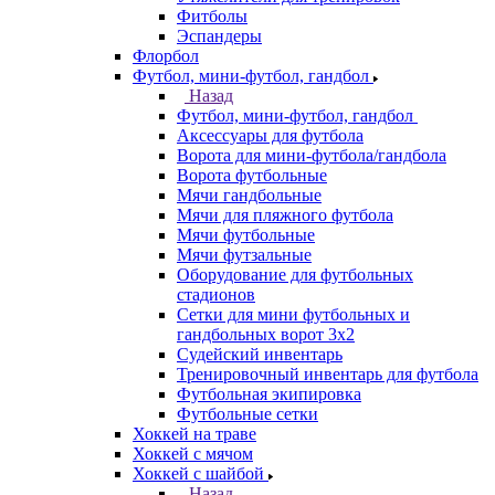
Фитболы
Эспандеры
Флорбол
Футбол, мини-футбол, гандбол
Назад
Футбол, мини-футбол, гандбол
Аксессуары для футбола
Ворота для мини-футбола/гандбола
Ворота футбольные
Мячи гандбольные
Мячи для пляжного футбола
Мячи футбольные
Мячи футзальные
Оборудование для футбольных
стадионов
Сетки для мини футбольных и
гандбольных ворот 3х2
Судейский инвентарь
Тренировочный инвентарь для футбола
Футбольная экипировка
Футбольные сетки
Хоккей на траве
Хоккей с мячом
Хоккей с шайбой
Назад