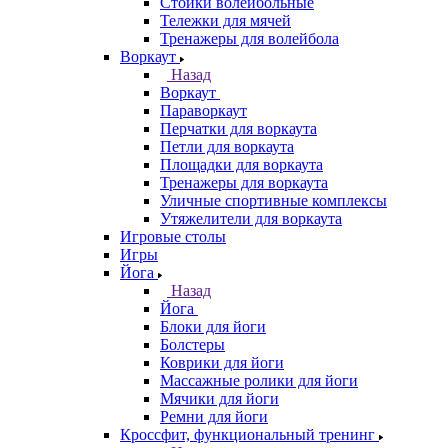
Стойки волейбольные
Тележки для мячей
Тренажеры для волейбола
Воркаут
Назад
Воркаут
Параворкаут
Перчатки для воркаута
Петли для воркаута
Площадки для воркаута
Тренажеры для воркаута
Уличные спортивные комплексы
Утяжелители для воркаута
Игровые столы
Игры
Йога
Назад
Йога
Блоки для йоги
Болстеры
Коврики для йоги
Массажные ролики для йоги
Мячики для йоги
Ремни для йоги
Кроссфит, функциональный тренинг