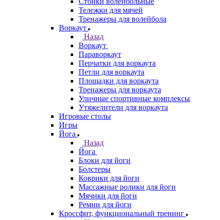
Стойки волейбольные
Тележки для мячей
Тренажеры для волейбола
Воркаут
Назад
Воркаут
Параворкаут
Перчатки для воркаута
Петли для воркаута
Площадки для воркаута
Тренажеры для воркаута
Уличные спортивные комплексы
Утяжелители для воркаута
Игровые столы
Игры
Йога
Назад
Йога
Блоки для йоги
Болстеры
Коврики для йоги
Массажные ролики для йоги
Мячики для йоги
Ремни для йоги
Кроссфит, функциональный тренинг