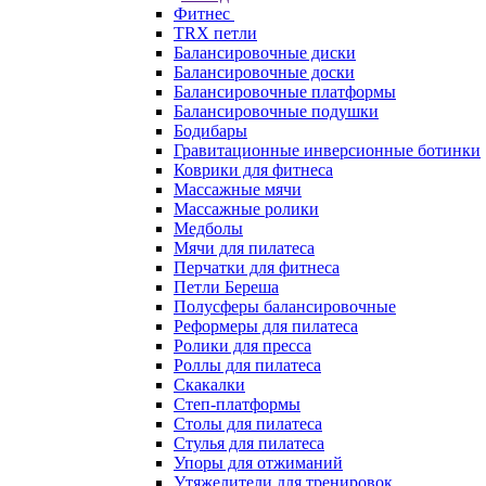
Фитнес
TRX петли
Балансировочные диски
Балансировочные доски
Балансировочные платформы
Балансировочные подушки
Бодибары
Гравитационные инверсионные ботинки
Коврики для фитнеса
Массажные мячи
Массажные ролики
Медболы
Мячи для пилатеса
Перчатки для фитнеса
Петли Береша
Полусферы балансировочные
Реформеры для пилатеса
Ролики для пресса
Роллы для пилатеса
Скакалки
Степ-платформы
Столы для пилатеса
Стулья для пилатеса
Упоры для отжиманий
Утяжелители для тренировок