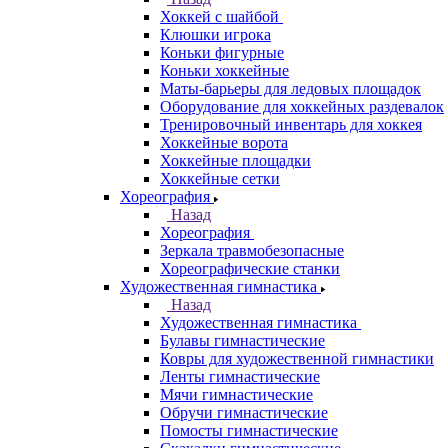
Хоккей с шайбой
Клюшки игрока
Коньки фигурные
Коньки хоккейные
Маты-барьеры для ледовых площадок
Оборудование для хоккейных раздевалок
Тренировочный инвентарь для хоккея
Хоккейные ворота
Хоккейные площадки
Хоккейные сетки
Хореография
Назад
Хореография
Зеркала травмобезопасные
Хореографические станки
Художественная гимнастика
Назад
Художественная гимнастика
Булавы гимнастические
Ковры для художественной гимнастики
Ленты гимнастические
Мячи гимнастические
Обручи гимнастические
Помосты гимнастические