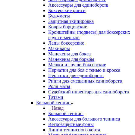
Аксессуары для единоборств
Боксерские ринги
Будо-маты
Защитная экипировка
Ковры борцовские
Кронштейны (подвесы) для боксерских
груш и мешков
Лапы боксерские
Макивары
Манекены для бокса
Манекены для борьбы
Мешки и груши боксерские
Перчатки для боя с тенью и кросса
Перчатки для единоборств
Ринги для смешанных единоборств
Ролл-маты
Судейский инвентарь для единоборств
Татами
Большой теннис
Назад
Большой теннис
Аксессуары для большого тенниса
Ветрозащитные фоны
Линии теннисного корта