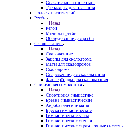
Спасательный инвентарь
Тренажеры для плавания
Полосы препятствий
Регби
Назад
Регби
Мячи для регби
Оборудование для регби
Скалолазание
Назад
Скалолазание
Зацепы для скалодрома
Маты для скалодромов
Скалодромы
Снаряжение для скалолазания
Фингерборды для скалолазания
Спортивная гимнастика
Назад
Спортивная гимнастика
Бревна гимнастические
Акробатические маты
Брусья гимнастические
Гимнастические маты
Гимнастические стенки
Гимнастические страховочные системы