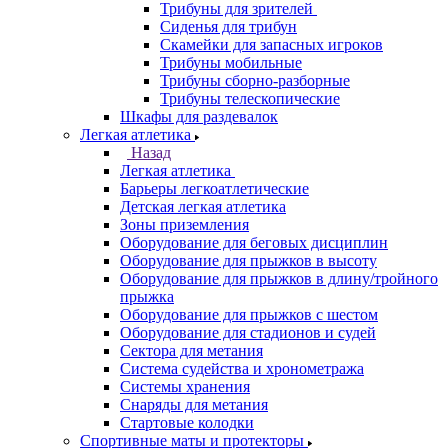
Трибуны для зрителей
Сиденья для трибун
Скамейки для запасных игроков
Трибуны мобильные
Трибуны сборно-разборные
Трибуны телескопические
Шкафы для раздевалок
Легкая атлетика
Назад
Легкая атлетика
Барьеры легкоатлетические
Детская легкая атлетика
Зоны приземления
Оборудование для беговых дисциплин
Оборудование для прыжков в высоту
Оборудование для прыжков в длину/тройного
прыжка
Оборудование для прыжков с шестом
Оборудование для стадионов и судей
Сектора для метания
Система судейства и хронометража
Системы хранения
Снаряды для метания
Стартовые колодки
Спортивные маты и протекторы