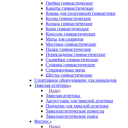
Грибки гимнастические
Канаты гимнастические
Ковры для спортивной гимнастики
Козлы гимнастические
Кольца гимнастические
Кони гимнастические
Консоли гимнастические
Маты для снарядов
Мостики гимнастические
Палки гимнастические
Перекладины гимнастические
Скамейки гимнастические
Стоялки гимнастические
Страховочные маты
Шесты гимнастические
Спортивное оборудование для инвалидов
Тяжелая атлетика
Назад
Тяжелая атлетика
Аксессуары для тяжелой атлетики
Перчатки для тяжелой атлетики
Тяжелоатлетические помосты
Тяжелоатлетические пояса
Фитнес
Назад