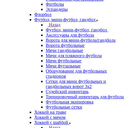
Фитболы
Эспандеры
Флорбол
Футбол, мини-футбол, гандбол
Назад
Футбол, мини-футбол, гандбол
Аксессуары для футбола
Ворота для мини-футбола/гандбола
Ворота футбольные
Мячи гандбольные
Мячи для пляжного футбола
Мячи футбольные
Мячи футзальные
Оборудование для футбольных
стадионов
Сетки для мини футбольных и
гандбольных ворот 3х2
Судейский инвентарь
Тренировочный инвентарь для футбола
Футбольная экипировка
Футбольные сетки
Хоккей на траве
Хоккей с мячом
Хоккей с шайбой
Назад