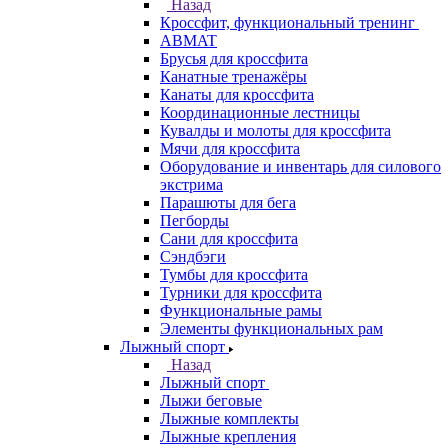
Назад
Кроссфит, функциональный тренинг
ABMAT
Брусья для кроссфита
Канатные тренажёры
Канаты для кроссфита
Координационные лестницы
Кувалды и молоты для кроссфита
Мячи для кроссфита
Оборудование и инвентарь для силового
экстрима
Парашюты для бега
Пегборды
Сани для кроссфита
Сэндбэги
Тумбы для кроссфита
Турники для кроссфита
Функциональные рамы
Элементы функциональных рам
Лыжный спорт
Назад
Лыжный спорт
Лыжи беговые
Лыжные комплекты
Лыжные крепления