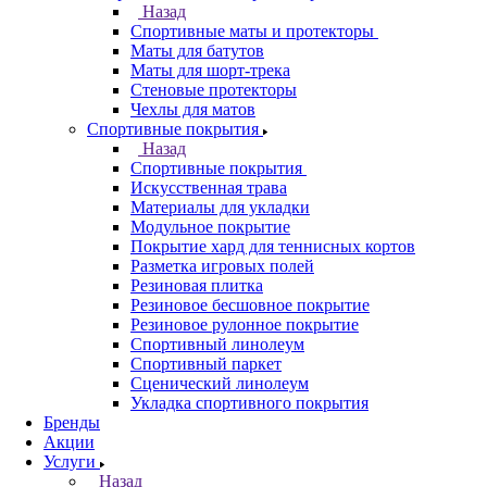
Назад
Спортивные маты и протекторы
Маты для батутов
Маты для шорт-трека
Стеновые протекторы
Чехлы для матов
Спортивные покрытия
Назад
Спортивные покрытия
Искусственная трава
Материалы для укладки
Модульное покрытие
Покрытие хард для теннисных кортов
Разметка игровых полей
Резиновая плитка
Резиновое бесшовное покрытие
Резиновое рулонное покрытие
Спортивный линолеум
Спортивный паркет
Сценический линолеум
Укладка спортивного покрытия
Бренды
Акции
Услуги
Назад