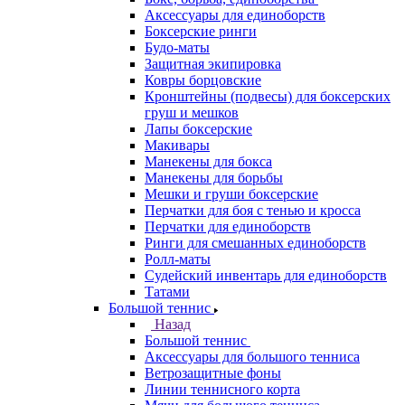
Аксессуары для единоборств
Боксерские ринги
Будо-маты
Защитная экипировка
Ковры борцовские
Кронштейны (подвесы) для боксерских
груш и мешков
Лапы боксерские
Макивары
Манекены для бокса
Манекены для борьбы
Мешки и груши боксерские
Перчатки для боя с тенью и кросса
Перчатки для единоборств
Ринги для смешанных единоборств
Ролл-маты
Судейский инвентарь для единоборств
Татами
Большой теннис
Назад
Большой теннис
Аксессуары для большого тенниса
Ветрозащитные фоны
Линии теннисного корта