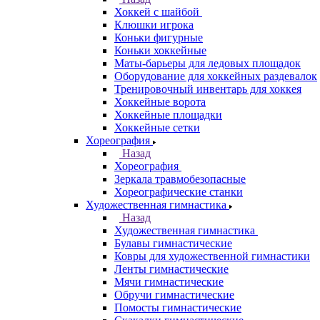
Хоккей с шайбой
Клюшки игрока
Коньки фигурные
Коньки хоккейные
Маты-барьеры для ледовых площадок
Оборудование для хоккейных раздевалок
Тренировочный инвентарь для хоккея
Хоккейные ворота
Хоккейные площадки
Хоккейные сетки
Хореография
Назад
Хореография
Зеркала травмобезопасные
Хореографические станки
Художественная гимнастика
Назад
Художественная гимнастика
Булавы гимнастические
Ковры для художественной гимнастики
Ленты гимнастические
Мячи гимнастические
Обручи гимнастические
Помосты гимнастические