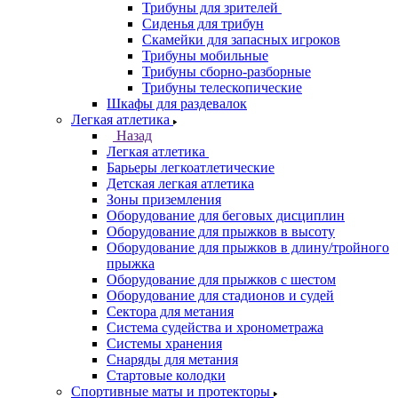
Трибуны для зрителей
Сиденья для трибун
Скамейки для запасных игроков
Трибуны мобильные
Трибуны сборно-разборные
Трибуны телескопические
Шкафы для раздевалок
Легкая атлетика
Назад
Легкая атлетика
Барьеры легкоатлетические
Детская легкая атлетика
Зоны приземления
Оборудование для беговых дисциплин
Оборудование для прыжков в высоту
Оборудование для прыжков в длину/тройного
прыжка
Оборудование для прыжков с шестом
Оборудование для стадионов и судей
Сектора для метания
Система судейства и хронометража
Системы хранения
Снаряды для метания
Стартовые колодки
Спортивные маты и протекторы