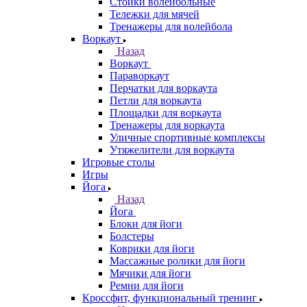
Стойки волейбольные
Тележки для мячей
Тренажеры для волейбола
Воркаут
Назад
Воркаут
Параворкаут
Перчатки для воркаута
Петли для воркаута
Площадки для воркаута
Тренажеры для воркаута
Уличные спортивные комплексы
Утяжелители для воркаута
Игровые столы
Игры
Йога
Назад
Йога
Блоки для йоги
Болстеры
Коврики для йоги
Массажные ролики для йоги
Мячики для йоги
Ремни для йоги
Кроссфит, функциональный тренинг