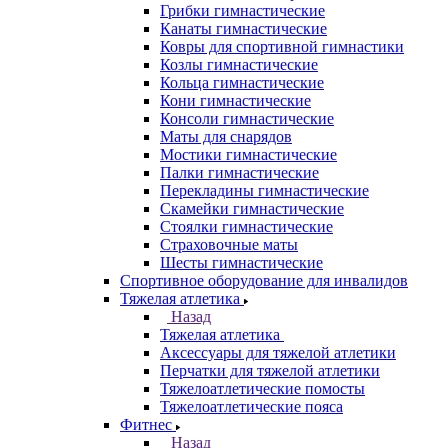
Грибки гимнастические
Канаты гимнастические
Ковры для спортивной гимнастики
Козлы гимнастические
Кольца гимнастические
Кони гимнастические
Консоли гимнастические
Маты для снарядов
Мостики гимнастические
Палки гимнастические
Перекладины гимнастические
Скамейки гимнастические
Стоялки гимнастические
Страховочные маты
Шесты гимнастические
Спортивное оборудование для инвалидов
Тяжелая атлетика
Назад
Тяжелая атлетика
Аксессуары для тяжелой атлетики
Перчатки для тяжелой атлетики
Тяжелоатлетические помосты
Тяжелоатлетические пояса
Фитнес
Назад