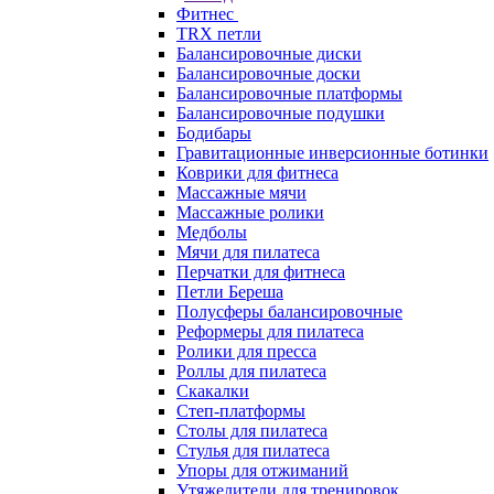
Фитнес
TRX петли
Балансировочные диски
Балансировочные доски
Балансировочные платформы
Балансировочные подушки
Бодибары
Гравитационные инверсионные ботинки
Коврики для фитнеса
Массажные мячи
Массажные ролики
Медболы
Мячи для пилатеса
Перчатки для фитнеса
Петли Береша
Полусферы балансировочные
Реформеры для пилатеса
Ролики для пресса
Роллы для пилатеса
Скакалки
Степ-платформы
Столы для пилатеса
Стулья для пилатеса
Упоры для отжиманий
Утяжелители для тренировок