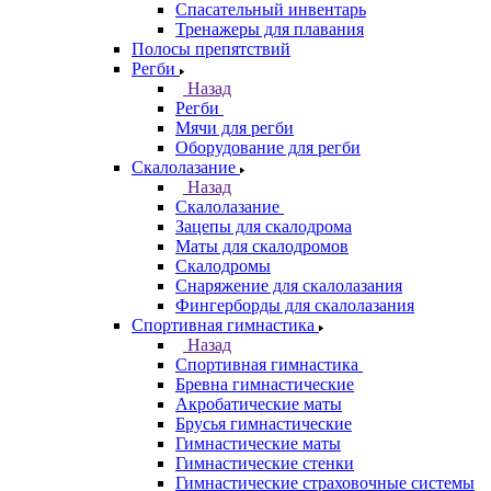
Спасательный инвентарь
Тренажеры для плавания
Полосы препятствий
Регби
Назад
Регби
Мячи для регби
Оборудование для регби
Скалолазание
Назад
Скалолазание
Зацепы для скалодрома
Маты для скалодромов
Скалодромы
Снаряжение для скалолазания
Фингерборды для скалолазания
Спортивная гимнастика
Назад
Спортивная гимнастика
Бревна гимнастические
Акробатические маты
Брусья гимнастические
Гимнастические маты
Гимнастические стенки
Гимнастические страховочные системы