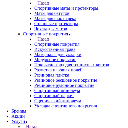
Назад
Спортивные маты и протекторы
Маты для батутов
Маты для шорт-трека
Стеновые протекторы
Чехлы для матов
Спортивные покрытия
Назад
Спортивные покрытия
Искусственная трава
Материалы для укладки
Модульное покрытие
Покрытие хард для теннисных кортов
Разметка игровых полей
Резиновая плитка
Резиновое бесшовное покрытие
Резиновое рулонное покрытие
Спортивный линолеум
Спортивный паркет
Сценический линолеум
Укладка спортивного покрытия
Бренды
Акции
Услуги
Назад