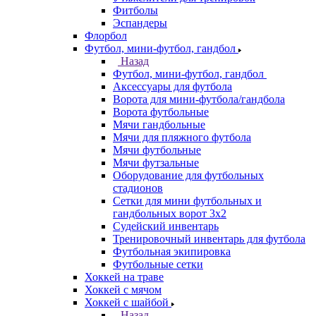
Фитболы
Эспандеры
Флорбол
Футбол, мини-футбол, гандбол
Назад
Футбол, мини-футбол, гандбол
Аксессуары для футбола
Ворота для мини-футбола/гандбола
Ворота футбольные
Мячи гандбольные
Мячи для пляжного футбола
Мячи футбольные
Мячи футзальные
Оборудование для футбольных
стадионов
Сетки для мини футбольных и
гандбольных ворот 3х2
Судейский инвентарь
Тренировочный инвентарь для футбола
Футбольная экипировка
Футбольные сетки
Хоккей на траве
Хоккей с мячом
Хоккей с шайбой
Назад