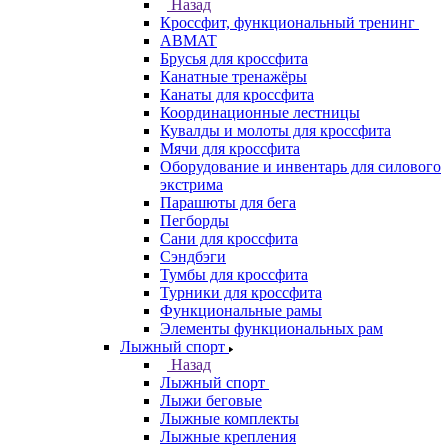
Назад
Кроссфит, функциональный тренинг
ABMAT
Брусья для кроссфита
Канатные тренажёры
Канаты для кроссфита
Координационные лестницы
Кувалды и молоты для кроссфита
Мячи для кроссфита
Оборудование и инвентарь для силового
экстрима
Парашюты для бега
Пегборды
Сани для кроссфита
Сэндбэги
Тумбы для кроссфита
Турники для кроссфита
Функциональные рамы
Элементы функциональных рам
Лыжный спорт
Назад
Лыжный спорт
Лыжи беговые
Лыжные комплекты
Лыжные крепления