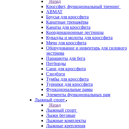
Назад
Кроссфит, функциональный тренинг
ABMAT
Брусья для кроссфита
Канатные тренажёры
Канаты для кроссфита
Координационные лестницы
Кувалды и молоты для кроссфита
Мячи для кроссфита
Оборудование и инвентарь для силового
экстрима
Парашюты для бега
Пегборды
Сани для кроссфита
Сэндбэги
Тумбы для кроссфита
Турники для кроссфита
Функциональные рамы
Элементы функциональных рам
Лыжный спорт
Назад
Лыжный спорт
Лыжи беговые
Лыжные комплекты
Лыжные крепления