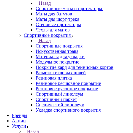
Назад
Спортивные маты и протекторы
Маты для батутов
Маты для шорт-трека
Стеновые протекторы
Чехлы для матов
Спортивные покрытия
Назад
Спортивные покрытия
Искусственная трава
Материалы для укладки
Модульное покрытие
Покрытие хард для теннисных кортов
Разметка игровых полей
Резиновая плитка
Резиновое бесшовное покрытие
Резиновое рулонное покрытие
Спортивный линолеум
Спортивный паркет
Сценический линолеум
Укладка спортивного покрытия
Бренды
Акции
Услуги
Назад