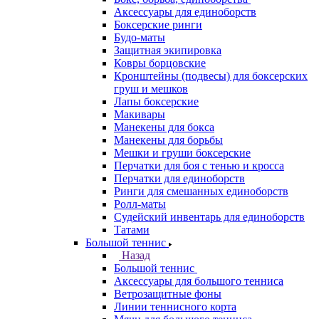
Аксессуары для единоборств
Боксерские ринги
Будо-маты
Защитная экипировка
Ковры борцовские
Кронштейны (подвесы) для боксерских
груш и мешков
Лапы боксерские
Макивары
Манекены для бокса
Манекены для борьбы
Мешки и груши боксерские
Перчатки для боя с тенью и кросса
Перчатки для единоборств
Ринги для смешанных единоборств
Ролл-маты
Судейский инвентарь для единоборств
Татами
Большой теннис
Назад
Большой теннис
Аксессуары для большого тенниса
Ветрозащитные фоны
Линии теннисного корта