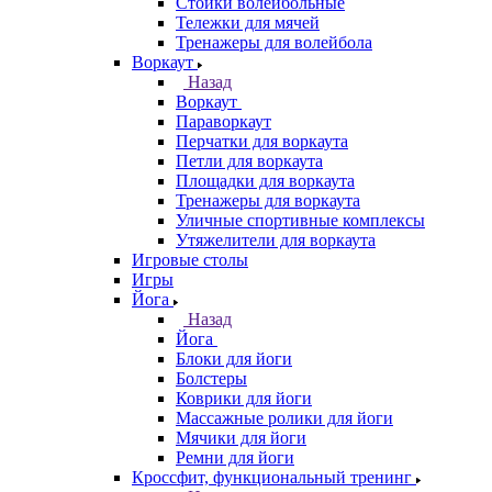
Стойки волейбольные
Тележки для мячей
Тренажеры для волейбола
Воркаут
Назад
Воркаут
Параворкаут
Перчатки для воркаута
Петли для воркаута
Площадки для воркаута
Тренажеры для воркаута
Уличные спортивные комплексы
Утяжелители для воркаута
Игровые столы
Игры
Йога
Назад
Йога
Блоки для йоги
Болстеры
Коврики для йоги
Массажные ролики для йоги
Мячики для йоги
Ремни для йоги
Кроссфит, функциональный тренинг