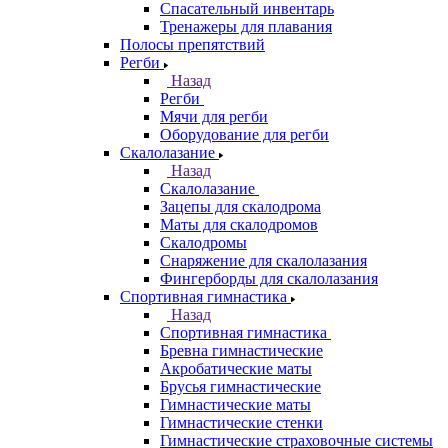
Спасательный инвентарь
Тренажеры для плавания
Полосы препятствий
Регби
Назад
Регби
Мячи для регби
Оборудование для регби
Скалолазание
Назад
Скалолазание
Зацепы для скалодрома
Маты для скалодромов
Скалодромы
Снаряжение для скалолазания
Фингерборды для скалолазания
Спортивная гимнастика
Назад
Спортивная гимнастика
Бревна гимнастические
Акробатические маты
Брусья гимнастические
Гимнастические маты
Гимнастические стенки
Гимнастические страховочные системы