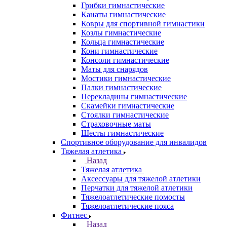
Грибки гимнастические
Канаты гимнастические
Ковры для спортивной гимнастики
Козлы гимнастические
Кольца гимнастические
Кони гимнастические
Консоли гимнастические
Маты для снарядов
Мостики гимнастические
Палки гимнастические
Перекладины гимнастические
Скамейки гимнастические
Стоялки гимнастические
Страховочные маты
Шесты гимнастические
Спортивное оборудование для инвалидов
Тяжелая атлетика
Назад
Тяжелая атлетика
Аксессуары для тяжелой атлетики
Перчатки для тяжелой атлетики
Тяжелоатлетические помосты
Тяжелоатлетические пояса
Фитнес
Назад