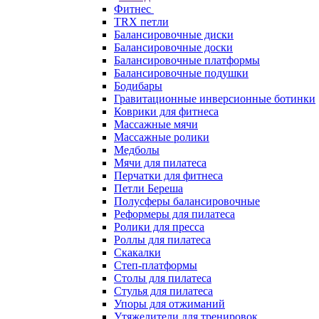
Фитнес
TRX петли
Балансировочные диски
Балансировочные доски
Балансировочные платформы
Балансировочные подушки
Бодибары
Гравитационные инверсионные ботинки
Коврики для фитнеса
Массажные мячи
Массажные ролики
Медболы
Мячи для пилатеса
Перчатки для фитнеса
Петли Береша
Полусферы балансировочные
Реформеры для пилатеса
Ролики для пресса
Роллы для пилатеса
Скакалки
Степ-платформы
Столы для пилатеса
Стулья для пилатеса
Упоры для отжиманий
Утяжелители для тренировок