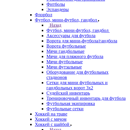
Фитболы
Эспандеры
Флорбол
Футбол, мини-футбол, гандбол
Назад
Футбол, мини-футбол, гандбол
Аксессуары для футбола
Ворота для мини-футбола/гандбола
Ворота футбольные
Мячи гандбольные
Мячи для пляжного футбола
Мячи футбольные
Мячи футзальные
Оборудование для футбольных
стадионов
Сетки для мини футбольных и
гандбольных ворот 3х2
Судейский инвентарь
Тренировочный инвентарь для футбола
Футбольная экипировка
Футбольные сетки
Хоккей на траве
Хоккей с мячом
Хоккей с шайбой
Назад