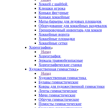
Хоккей с шайбой
Клюшки игрока
Коньки фигурные
Коньки хоккейные
Маты-барьеры для ледовых площадок
Оборудование для хоккейных раздевалок
Тренировочный инвентарь для хоккея
Хоккейные ворота
Хоккейные площадки
Хоккейные сетки
Хореография
Назад
Хореография
Зеркала травмобезопасные
Хореографические станки
Художественная гимнастика
Назад
Художественная гимнастика
Булавы гимнастические
Ковры для художественной гимнастики
Ленты гимнастические
Мячи гимнастические
Обручи гимнастические
Помосты гимнастические