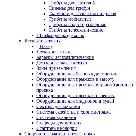
Трибуны для зрителей
Сиденья для трибун
Скамейки для запасных игроков
Трибуны мобильные
Трибуны сборно-разборные
Трибуны телескопические
Шкафы для раздевалок
Легкая атлетика
Назад
Легкая атлетика
Барьеры легкоатлетические
Детская легкая атлетика
Зоны приземления
Оборудование для беговых дисциплин
Оборудование для прыжков в высоту
Оборудование для прыжков в длину/тройного
прыжка
Оборудование для прыжков с шестом
Оборудование для стадионов и судей
Сектора для метания
Система судейства и хронометража
Системы хранения
Снаряды для метания
Стартовые колодки
Спортивные маты и протекторы