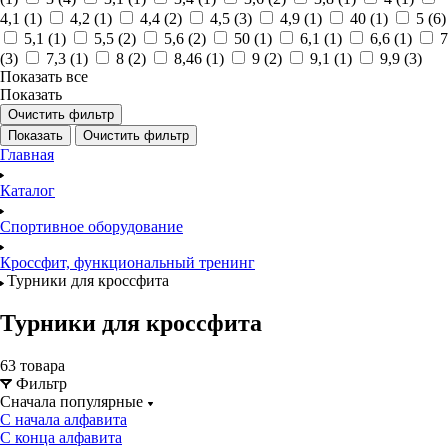
4,1 (
1
)
4,2 (
1
)
4,4 (
2
)
4,5 (
3
)
4,9 (
1
)
40 (
1
)
5 (
6
)
5,1 (
1
)
5,5 (
2
)
5,6 (
2
)
50 (
1
)
6,1 (
1
)
6,6 (
1
)
7
(
3
)
7,3 (
1
)
8 (
2
)
8,46 (
1
)
9 (
2
)
9,1 (
1
)
9,9 (
3
)
Показать все
Показать
Очистить фильтр
Показать
Очистить фильтр
Главная
Каталог
Спортивное оборудование
Кроссфит, функциональный тренинг
Турники для кроссфита
Турники для кроссфита
63 товара
Фильтр
Сначала популярные
С начала алфавита
С конца алфавита