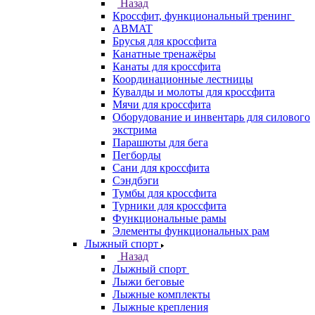
Назад
Кроссфит, функциональный тренинг
ABMAT
Брусья для кроссфита
Канатные тренажёры
Канаты для кроссфита
Координационные лестницы
Кувалды и молоты для кроссфита
Мячи для кроссфита
Оборудование и инвентарь для силового
экстрима
Парашюты для бега
Пегборды
Сани для кроссфита
Сэндбэги
Тумбы для кроссфита
Турники для кроссфита
Функциональные рамы
Элементы функциональных рам
Лыжный спорт
Назад
Лыжный спорт
Лыжи беговые
Лыжные комплекты
Лыжные крепления