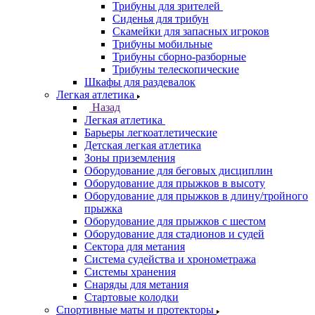
Трибуны для зрителей
Сиденья для трибун
Скамейки для запасных игроков
Трибуны мобильные
Трибуны сборно-разборные
Трибуны телескопические
Шкафы для раздевалок
Легкая атлетика
Назад
Легкая атлетика
Барьеры легкоатлетические
Детская легкая атлетика
Зоны приземления
Оборудование для беговых дисциплин
Оборудование для прыжков в высоту
Оборудование для прыжков в длину/тройного
прыжка
Оборудование для прыжков с шестом
Оборудование для стадионов и судей
Сектора для метания
Система судейства и хронометража
Системы хранения
Снаряды для метания
Стартовые колодки
Спортивные маты и протекторы