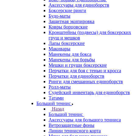
Аксессуары для единоборств
Боксерские ринги
Будо-маты
Защитная экипировка
Ковры борцовские
Кронштейны (подвесы) для боксерских
груш и мешков
Лапы боксерские
Макивары
Манекены для бокса
Манекены для борьбы
Мешки и груши боксерские
Перчатки для боя с тенью и кросса
Перчатки для единоборств
Ринги для смешанных единоборств
Ролл-маты
Судейский инвентарь для единоборств
Татами
Большой теннис
Назад
Большой теннис
Аксессуары для большого тенниса
Ветрозащитные фоны
Линии теннисного корта