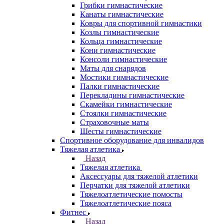
Грибки гимнастические
Канаты гимнастические
Ковры для спортивной гимнастики
Козлы гимнастические
Кольца гимнастические
Кони гимнастические
Консоли гимнастические
Маты для снарядов
Мостики гимнастические
Палки гимнастические
Перекладины гимнастические
Скамейки гимнастические
Стоялки гимнастические
Страховочные маты
Шесты гимнастические
Спортивное оборудование для инвалидов
Тяжелая атлетика
Назад
Тяжелая атлетика
Аксессуары для тяжелой атлетики
Перчатки для тяжелой атлетики
Тяжелоатлетические помосты
Тяжелоатлетические пояса
Фитнес
Назад