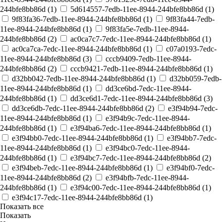
244bfe8bb86d (
1
)
5d614557-7edb-11ee-8944-244bfe8bb86d (
1
)
9f83fa36-7edb-11ee-8944-244bfe8bb86d (
1
)
9f83fa44-7edb-
11ee-8944-244bfe8bb86d (
1
)
9f83fa5e-7edb-11ee-8944-
244bfe8bb86d (
2
)
ac0ca7c7-7edc-11ee-8944-244bfe8bb86d (
1
)
ac0ca7ca-7edc-11ee-8944-244bfe8bb86d (
1
)
c07a0193-7edc-
11ee-8944-244bfe8bb86d (
3
)
cccb9409-7edb-11ee-8944-
244bfe8bb86d (
2
)
cccb9421-7edb-11ee-8944-244bfe8bb86d (
1
)
d32bb042-7edb-11ee-8944-244bfe8bb86d (
1
)
d32bb059-7edb-
11ee-8944-244bfe8bb86d (
1
)
dd3ce6bd-7edc-11ee-8944-
244bfe8bb86d (
1
)
dd3ce6d1-7edc-11ee-8944-244bfe8bb86d (
3
)
dd3ce6db-7edc-11ee-8944-244bfe8bb86d (
2
)
e3f94b94-7edc-
11ee-8944-244bfe8bb86d (
1
)
e3f94b9c-7edc-11ee-8944-
244bfe8bb86d (
1
)
e3f94ba6-7edc-11ee-8944-244bfe8bb86d (
1
)
e3f94bb0-7edc-11ee-8944-244bfe8bb86d (
1
)
e3f94bb7-7edc-
11ee-8944-244bfe8bb86d (
1
)
e3f94bc0-7edc-11ee-8944-
244bfe8bb86d (
1
)
e3f94bc7-7edc-11ee-8944-244bfe8bb86d (
2
)
e3f94beb-7edc-11ee-8944-244bfe8bb86d (
1
)
e3f94bf0-7edc-
11ee-8944-244bfe8bb86d (
2
)
e3f94bfb-7edc-11ee-8944-
244bfe8bb86d (
1
)
e3f94c00-7edc-11ee-8944-244bfe8bb86d (
1
)
e3f94c17-7edc-11ee-8944-244bfe8bb86d (
1
)
Показать все
Показать