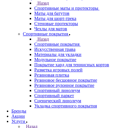
Назад
Спортивные маты и протекторы
Маты для батутов
Маты для шорт-трека
Стеновые протекторы
Чехлы для матов
Спортивные покрытия
Назад
Спортивные покрытия
Искусственная трава
Материалы для укладки
Модульное покрытие
Покрытие хард для теннисных кортов
Разметка игровых полей
Резиновая плитка
Резиновое бесшовное покрытие
Резиновое рулонное покрытие
Спортивный линолеум
Спортивный паркет
Сценический линолеум
Укладка спортивного покрытия
Бренды
Акции
Услуги
Назад