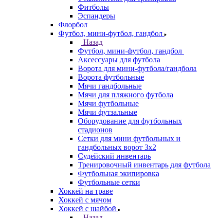
Фитболы
Эспандеры
Флорбол
Футбол, мини-футбол, гандбол
Назад
Футбол, мини-футбол, гандбол
Аксессуары для футбола
Ворота для мини-футбола/гандбола
Ворота футбольные
Мячи гандбольные
Мячи для пляжного футбола
Мячи футбольные
Мячи футзальные
Оборудование для футбольных
стадионов
Сетки для мини футбольных и
гандбольных ворот 3х2
Судейский инвентарь
Тренировочный инвентарь для футбола
Футбольная экипировка
Футбольные сетки
Хоккей на траве
Хоккей с мячом
Хоккей с шайбой
Назад