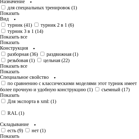
Назначение
для специальных тренировок (
1
)
Показать
Вид
турник (
41
)
турник 2 в 1 (
6
)
турник 3 в 1 (
14
)
Показать все
Показать
Конструкция
разборная (
36
)
раздвижная (
1
)
резьбовая (
1
)
цельная (
22
)
Показать все
Показать
Специальное свойство
по сравнению с классическими моделями этот турник имеет
более прочную и удобную конструкцию (
1
)
съемный (
17
)
Показать
Для экспорта в xml: (
1
)
RAL (
1
)
Складывание
есть (
9
)
нет (
1
)
Показать