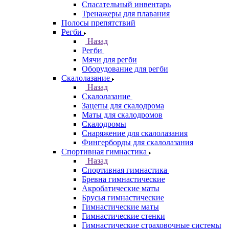
Спасательный инвентарь
Тренажеры для плавания
Полосы препятствий
Регби
Назад
Регби
Мячи для регби
Оборудование для регби
Скалолазание
Назад
Скалолазание
Зацепы для скалодрома
Маты для скалодромов
Скалодромы
Снаряжение для скалолазания
Фингерборды для скалолазания
Спортивная гимнастика
Назад
Спортивная гимнастика
Бревна гимнастические
Акробатические маты
Брусья гимнастические
Гимнастические маты
Гимнастические стенки
Гимнастические страховочные системы