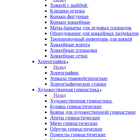
Хоккей с шайбой
Клюшки игрока
Коньки фигурные
Коньки хоккейные
Маты-барьеры для ледовых площадок
Оборудование для хоккейных раздевалок
Тренировочный инвентарь для хоккея
Хоккейные ворота
Хоккейные площадки
Хоккейные сетки
Хореография
Назад
Хореография
Зеркала травмобезопасные
Хореографические станки
Художественная гимнастика
Назад
Художественная гимнастика
Булавы гимнастические
Ковры для художественной гимнастики
Ленты гимнастические
Мячи гимнастические
Обручи гимнастические
Помосты гимнастические