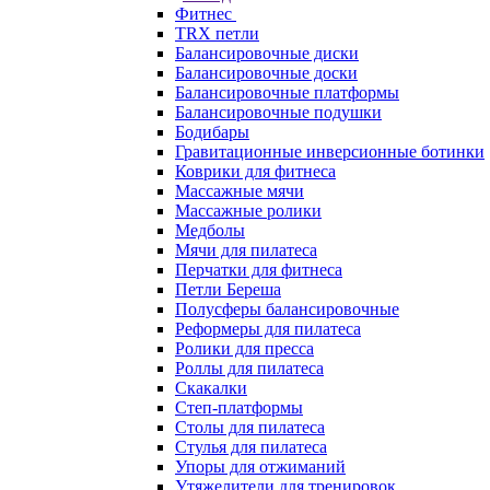
Фитнес
TRX петли
Балансировочные диски
Балансировочные доски
Балансировочные платформы
Балансировочные подушки
Бодибары
Гравитационные инверсионные ботинки
Коврики для фитнеса
Массажные мячи
Массажные ролики
Медболы
Мячи для пилатеса
Перчатки для фитнеса
Петли Береша
Полусферы балансировочные
Реформеры для пилатеса
Ролики для пресса
Роллы для пилатеса
Скакалки
Степ-платформы
Столы для пилатеса
Стулья для пилатеса
Упоры для отжиманий
Утяжелители для тренировок