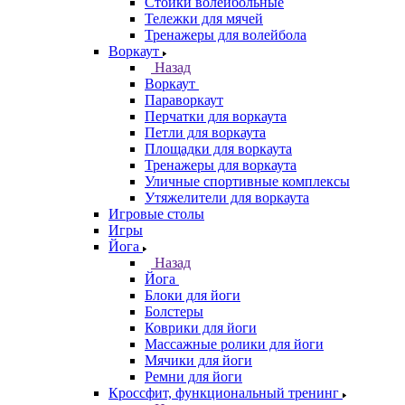
Стойки волейбольные
Тележки для мячей
Тренажеры для волейбола
Воркаут
Назад
Воркаут
Параворкаут
Перчатки для воркаута
Петли для воркаута
Площадки для воркаута
Тренажеры для воркаута
Уличные спортивные комплексы
Утяжелители для воркаута
Игровые столы
Игры
Йога
Назад
Йога
Блоки для йоги
Болстеры
Коврики для йоги
Массажные ролики для йоги
Мячики для йоги
Ремни для йоги
Кроссфит, функциональный тренинг