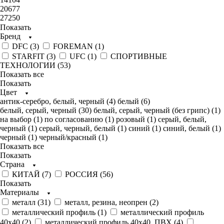
20677
27250
Показать
Бренд
DFC (
3
)
FOREMAN (
1
)
STARFIT (
3
)
UFC (
1
)
СПОРТИВНЫЕ
ТЕХНОЛОГИИ (
53
)
Показать все
Показать
Цвет
антик-серебро, белый, черный (
4
)
белый (
6
)
белый, серый, черный (
30
)
белый, серый, черный (без грипс) (
1
)
на выбор (
1
)
по согласованию (
1
)
розовый (
1
)
серый, белый,
черный (
1
)
серый, черный, белый (
1
)
синий (
1
)
синий, белый (
1
)
черный (
1
)
черный/красный (
1
)
Показать все
Показать
Страна
КИТАЙ (
7
)
РОССИЯ (
56
)
Показать
Материалы
металл (
31
)
металл, резина, неопрен (
2
)
металлический профиль (
1
)
металлический профиль
40х40 (
2
)
металлический профиль 40х40, ПВХ (
4
)