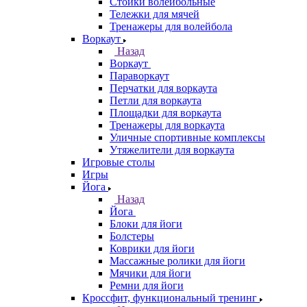
Стойки волейбольные
Тележки для мячей
Тренажеры для волейбола
Воркаут
Назад
Воркаут
Параворкаут
Перчатки для воркаута
Петли для воркаута
Площадки для воркаута
Тренажеры для воркаута
Уличные спортивные комплексы
Утяжелители для воркаута
Игровые столы
Игры
Йога
Назад
Йога
Блоки для йоги
Болстеры
Коврики для йоги
Массажные ролики для йоги
Мячики для йоги
Ремни для йоги
Кроссфит, функциональный тренинг