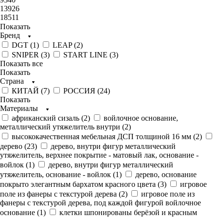
13926
18511
Показать
Бренд
DGT (
1
)
LEAP (
2
)
SNIPER (
3
)
START LINE (
3
)
Показать все
Показать
Страна
КИТАЙ (
7
)
РОССИЯ (
24
)
Показать
Материалы
африканский сизаль (
2
)
войлочное основание,
металлический утяжелитель внутри (
2
)
высококачественная мебельная ДСП толщиной 16 мм (
2
)
дерево (
23
)
дерево, внутри фигур металлический
утяжелитель, верхнее покрытие - матовый лак, основание -
войлок (
1
)
дерево, внутри фигур металлический
утяжелитель, основание - войлок (
1
)
дерево, основание
покрыто элегантным бархатом красного цвета (
3
)
игровое
поле из фанеры с текстурой дерева (
2
)
игровое поле из
фанеры с текстурой дерева, под каждой фигурой войлочное
основание (
1
)
клетки шпонированы берёзой и красным