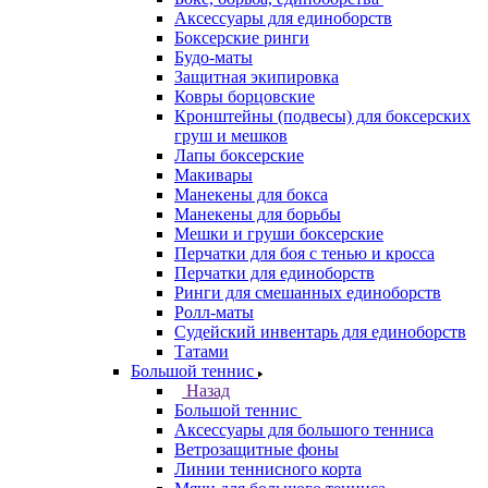
Аксессуары для единоборств
Боксерские ринги
Будо-маты
Защитная экипировка
Ковры борцовские
Кронштейны (подвесы) для боксерских
груш и мешков
Лапы боксерские
Макивары
Манекены для бокса
Манекены для борьбы
Мешки и груши боксерские
Перчатки для боя с тенью и кросса
Перчатки для единоборств
Ринги для смешанных единоборств
Ролл-маты
Судейский инвентарь для единоборств
Татами
Большой теннис
Назад
Большой теннис
Аксессуары для большого тенниса
Ветрозащитные фоны
Линии теннисного корта