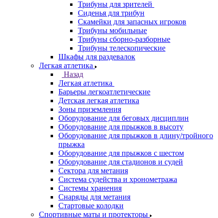
Трибуны для зрителей
Сиденья для трибун
Скамейки для запасных игроков
Трибуны мобильные
Трибуны сборно-разборные
Трибуны телескопические
Шкафы для раздевалок
Легкая атлетика
Назад
Легкая атлетика
Барьеры легкоатлетические
Детская легкая атлетика
Зоны приземления
Оборудование для беговых дисциплин
Оборудование для прыжков в высоту
Оборудование для прыжков в длину/тройного
прыжка
Оборудование для прыжков с шестом
Оборудование для стадионов и судей
Сектора для метания
Система судейства и хронометража
Системы хранения
Снаряды для метания
Стартовые колодки
Спортивные маты и протекторы