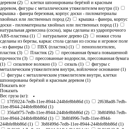
деревом (
2
)
клетки шпонированы берёзой и красным
деревом, фигуры с металлическим утяжелителем внутри (
1
)
крышка - фанера березовая, корпус доски - пиломатериалы
хвойных или лиственных пород (
2
)
крышка - фанера, корпус
доски - пиломатериалы хвойных или лиственных пород (
1
)
натуральная древесина (сосна), зары сделаны из ударопрочного
ABS-пластика (
1
)
натуральное дерево (
2
)
ножки стола
сделаны из березы, каркас стола сделан из сосны и игровое поле
- из фанеры (
1
)
ПВХ (пластик) (
1
)
пенополиэтилен,
пластик (
3
)
Пластик (
2
)
пресованная бумага повышенной
прочности (
3
)
прессованные водоросли, прессованная бумага
(
1
)
сизалевое волокно (
1
)
сизаль (
1
)
фигуры с
металлическим утяжелителем внутри, войлочное основание (
1
)
фигуры с металлическим утяжелителем внутри, клетки
шпонированы берёзой и красным деревом (
1
)
Показать все
Показать
Вес груза (кг):
17f59224-7edb-11ee-8944-244bfe8bb86d (
1
)
2f638ad8-7edb-
11ee-8944-244bfe8bb86d (
1
)
356a0f75-7edb-11ee-8944-244bfe8bb86d (
2
)
3b8f498d-7edb-
11ee-8944-244bfe8bb86d (
1
)
3b8f4996-7edb-11ee-8944-
244bfe8bb86d (
1
)
3b8f499d-7edb-11ee-8944-244bfe8bb86d (
1
)