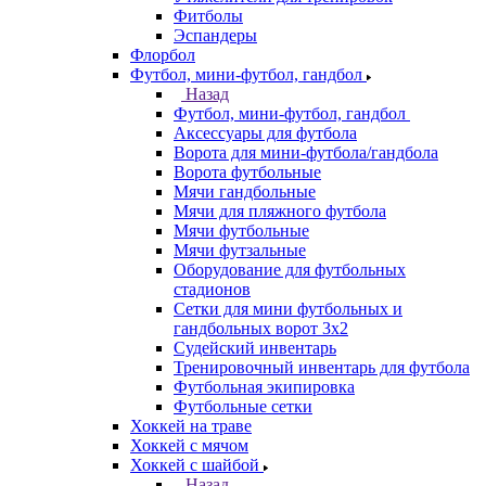
Фитболы
Эспандеры
Флорбол
Футбол, мини-футбол, гандбол
Назад
Футбол, мини-футбол, гандбол
Аксессуары для футбола
Ворота для мини-футбола/гандбола
Ворота футбольные
Мячи гандбольные
Мячи для пляжного футбола
Мячи футбольные
Мячи футзальные
Оборудование для футбольных
стадионов
Сетки для мини футбольных и
гандбольных ворот 3х2
Судейский инвентарь
Тренировочный инвентарь для футбола
Футбольная экипировка
Футбольные сетки
Хоккей на траве
Хоккей с мячом
Хоккей с шайбой
Назад