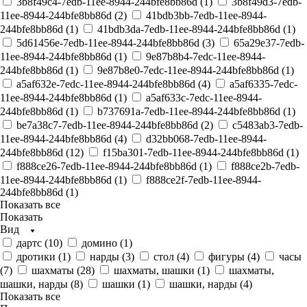
3b8f49c4-7edb-11ee-8944-244bfe8bb86d (
1
)
3b8f49d3-7edb-
11ee-8944-244bfe8bb86d (
2
)
41bdb3bb-7edb-11ee-8944-
244bfe8bb86d (
1
)
41bdb3da-7edb-11ee-8944-244bfe8bb86d (
1
)
5d61456e-7edb-11ee-8944-244bfe8bb86d (
3
)
65a29e37-7edb-
11ee-8944-244bfe8bb86d (
1
)
9e87b8b4-7edc-11ee-8944-
244bfe8bb86d (
1
)
9e87b8e0-7edc-11ee-8944-244bfe8bb86d (
1
)
a5af632e-7edc-11ee-8944-244bfe8bb86d (
4
)
a5af6335-7edc-
11ee-8944-244bfe8bb86d (
1
)
a5af633c-7edc-11ee-8944-
244bfe8bb86d (
1
)
b737691a-7edb-11ee-8944-244bfe8bb86d (
1
)
be7a38c7-7edb-11ee-8944-244bfe8bb86d (
2
)
c5483ab3-7edb-
11ee-8944-244bfe8bb86d (
4
)
d32bb068-7edb-11ee-8944-
244bfe8bb86d (
12
)
f15ba301-7edb-11ee-8944-244bfe8bb86d (
1
)
f888ce26-7edb-11ee-8944-244bfe8bb86d (
1
)
f888ce2b-7edb-
11ee-8944-244bfe8bb86d (
1
)
f888ce2f-7edb-11ee-8944-
244bfe8bb86d (
1
)
Показать все
Показать
Вид
дартс (
10
)
домино (
1
)
дротики (
1
)
нарды (
3
)
стол (
4
)
фигуры (
4
)
часы
(
7
)
шахматы (
28
)
шахматы, шашки (
1
)
шахматы,
шашки, нарды (
8
)
шашки (
1
)
шашки, нарды (
4
)
Показать все