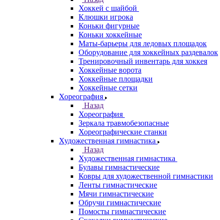
Хоккей с шайбой
Клюшки игрока
Коньки фигурные
Коньки хоккейные
Маты-барьеры для ледовых площадок
Оборудование для хоккейных раздевалок
Тренировочный инвентарь для хоккея
Хоккейные ворота
Хоккейные площадки
Хоккейные сетки
Хореография
Назад
Хореография
Зеркала травмобезопасные
Хореографические станки
Художественная гимнастика
Назад
Художественная гимнастика
Булавы гимнастические
Ковры для художественной гимнастики
Ленты гимнастические
Мячи гимнастические
Обручи гимнастические
Помосты гимнастические