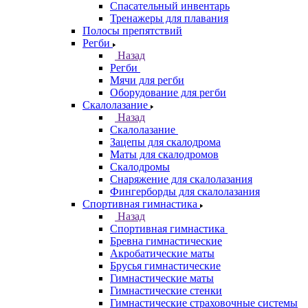
Спасательный инвентарь
Тренажеры для плавания
Полосы препятствий
Регби
Назад
Регби
Мячи для регби
Оборудование для регби
Скалолазание
Назад
Скалолазание
Зацепы для скалодрома
Маты для скалодромов
Скалодромы
Снаряжение для скалолазания
Фингерборды для скалолазания
Спортивная гимнастика
Назад
Спортивная гимнастика
Бревна гимнастические
Акробатические маты
Брусья гимнастические
Гимнастические маты
Гимнастические стенки
Гимнастические страховочные системы