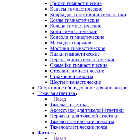
Грибки гимнастические
Канаты гимнастические
Ковры для спортивной гимнастики
Козлы гимнастические
Кольца гимнастические
Кони гимнастические
Консоли гимнастические
Маты для снарядов
Мостики гимнастические
Палки гимнастические
Перекладины гимнастические
Скамейки гимнастические
Стоялки гимнастические
Страховочные маты
Шесты гимнастические
Спортивное оборудование для инвалидов
Тяжелая атлетика
Назад
Тяжелая атлетика
Аксессуары для тяжелой атлетики
Перчатки для тяжелой атлетики
Тяжелоатлетические помосты
Тяжелоатлетические пояса
Фитнес
Назад