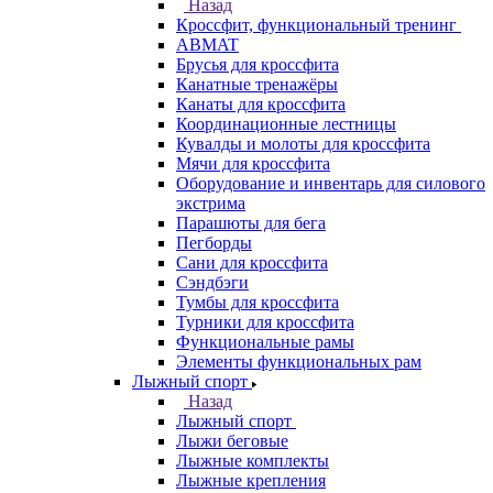
Назад
Кроссфит, функциональный тренинг
ABMAT
Брусья для кроссфита
Канатные тренажёры
Канаты для кроссфита
Координационные лестницы
Кувалды и молоты для кроссфита
Мячи для кроссфита
Оборудование и инвентарь для силового
экстрима
Парашюты для бега
Пегборды
Сани для кроссфита
Сэндбэги
Тумбы для кроссфита
Турники для кроссфита
Функциональные рамы
Элементы функциональных рам
Лыжный спорт
Назад
Лыжный спорт
Лыжи беговые
Лыжные комплекты
Лыжные крепления