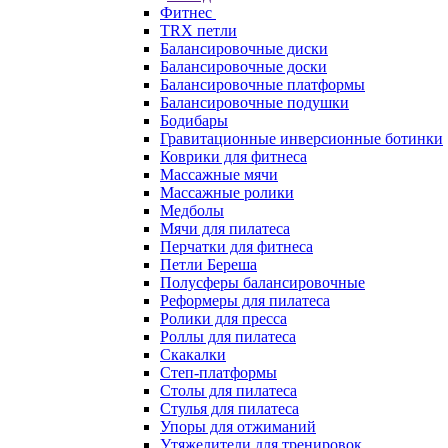
Фитнес
TRX петли
Балансировочные диски
Балансировочные доски
Балансировочные платформы
Балансировочные подушки
Бодибары
Гравитационные инверсионные ботинки
Коврики для фитнеса
Массажные мячи
Массажные ролики
Медболы
Мячи для пилатеса
Перчатки для фитнеса
Петли Береша
Полусферы балансировочные
Реформеры для пилатеса
Ролики для пресса
Роллы для пилатеса
Скакалки
Степ-платформы
Столы для пилатеса
Стулья для пилатеса
Упоры для отжиманий
Утяжелители для тренировок