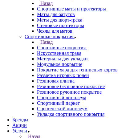
Назад
Спортивные маты и протекторы
Маты для батутов
Маты для шорт-трека
Стеновые протекторы
Чехлы для матов
Спортивные покрытия
Назад
Спортивные покрытия
Искусственная трава
Материалы для укладки
Модульное покрытие
Покрытие хард для теннисных кортов
Разметка игровых полей
Резиновая плитка
Резиновое бесшовное покрытие
Резиновое рулонное покрытие
Спортивный линолеум
Спортивный паркет
Сценический линолеум
Укладка спортивного покрытия
Бренды
Акции
Услуги
Назад