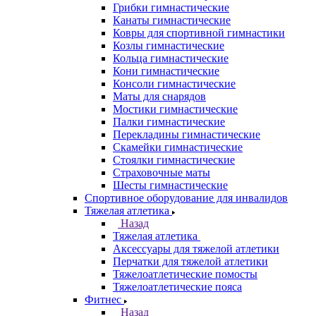
Грибки гимнастические
Канаты гимнастические
Ковры для спортивной гимнастики
Козлы гимнастические
Кольца гимнастические
Кони гимнастические
Консоли гимнастические
Маты для снарядов
Мостики гимнастические
Палки гимнастические
Перекладины гимнастические
Скамейки гимнастические
Стоялки гимнастические
Страховочные маты
Шесты гимнастические
Спортивное оборудование для инвалидов
Тяжелая атлетика
Назад
Тяжелая атлетика
Аксессуары для тяжелой атлетики
Перчатки для тяжелой атлетики
Тяжелоатлетические помосты
Тяжелоатлетические пояса
Фитнес
Назад