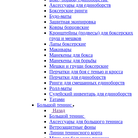
Аксессуары для единоборств
Боксерские ринги
Будо-маты
Защитная экипировка
Ковры борцовские
Кронштейны (подвесы) для боксерских
груш и мешков
Лапы боксерские
Макивары
Манекены для бокса
Манекены для борьбы
Мешки и груши боксерские
Перчатки для боя с тенью и кросса
Перчатки для единоборств
Ринги для смешанных единоборств
Ролл-маты
Судейский инвентарь для единоборств
Татами
Большой теннис
Назад
Большой теннис
Аксессуары для большого тенниса
Ветрозащитные фоны
Линии теннисного корта