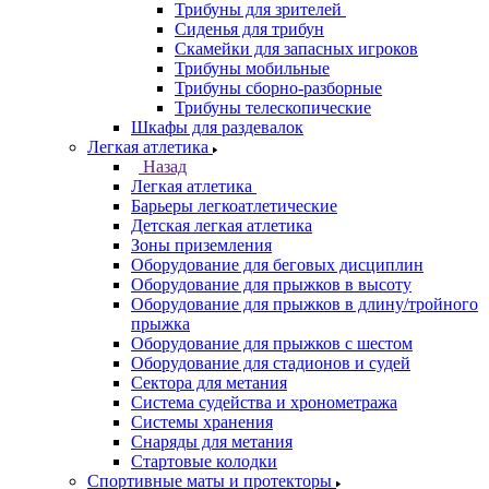
Трибуны для зрителей
Сиденья для трибун
Скамейки для запасных игроков
Трибуны мобильные
Трибуны сборно-разборные
Трибуны телескопические
Шкафы для раздевалок
Легкая атлетика
Назад
Легкая атлетика
Барьеры легкоатлетические
Детская легкая атлетика
Зоны приземления
Оборудование для беговых дисциплин
Оборудование для прыжков в высоту
Оборудование для прыжков в длину/тройного
прыжка
Оборудование для прыжков с шестом
Оборудование для стадионов и судей
Сектора для метания
Система судейства и хронометража
Системы хранения
Снаряды для метания
Стартовые колодки
Спортивные маты и протекторы