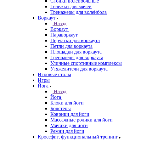
Стойки волейбольные
Тележки для мячей
Тренажеры для волейбола
Воркаут
Назад
Воркаут
Параворкаут
Перчатки для воркаута
Петли для воркаута
Площадки для воркаута
Тренажеры для воркаута
Уличные спортивные комплексы
Утяжелители для воркаута
Игровые столы
Игры
Йога
Назад
Йога
Блоки для йоги
Болстеры
Коврики для йоги
Массажные ролики для йоги
Мячики для йоги
Ремни для йоги
Кроссфит, функциональный тренинг