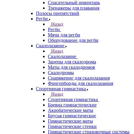
Спасательный инвентарь
Тренажеры для плавания
Полосы препятствий
Регби
Назад
Регби
Мячи для регби
Оборудование для регби
Скалолазание
Назад
Скалолазание
Зацепы для скалодрома
Маты для скалодромов
Скалодромы
Снаряжение для скалолазания
Фингерборды для скалолазания
Спортивная гимнастика
Назад
Спортивная гимнастика
Бревна гимнастические
Акробатические маты
Брусья гимнастические
Гимнастические маты
Гимнастические стенки
Гимнастические страховочные системы