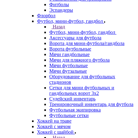
Фитболы
Эспандеры
Флорбол
Футбол, мини-футбол, гандбол
Назад
Футбол, мини-футбол, гандбол
Аксессуары для футбола
Ворота для мини-футбола/гандбола
Ворота футбольные
Мячи гандбольные
Мячи для пляжного футбола
Мячи футбольные
Мячи футзальные
Оборудование для футбольных
стадионов
Сетки для мини футбольных и
гандбольных ворот 3х2
Судейский инвентарь
Тренировочный инвентарь для футбола
Футбольная экипировка
Футбольные сетки
Хоккей на траве
Хоккей с мячом
Хоккей с шайбой
Назад