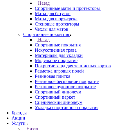
Назад
Спортивные маты и протекторы
Маты для батутов
Маты для шорт-трека
Стеновые протекторы
Чехлы для матов
Спортивные покрытия
Назад
Спортивные покрытия
Искусственная трава
Материалы для укладки
Модульное покрытие
Покрытие хард для теннисных кортов
Разметка игровых полей
Резиновая плитка
Резиновое бесшовное покрытие
Резиновое рулонное покрытие
Спортивный линолеум
Спортивный паркет
Сценический линолеум
Укладка спортивного покрытия
Бренды
Акции
Услуги
Назад