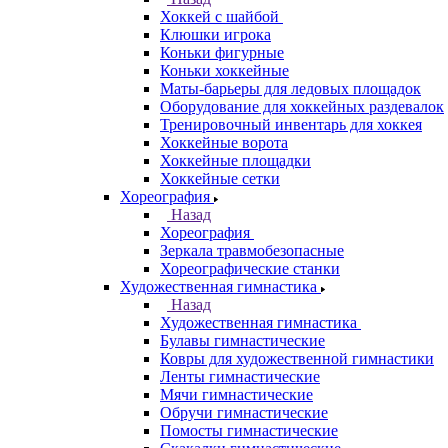
Хоккей с шайбой
Клюшки игрока
Коньки фигурные
Коньки хоккейные
Маты-барьеры для ледовых площадок
Оборудование для хоккейных раздевалок
Тренировочный инвентарь для хоккея
Хоккейные ворота
Хоккейные площадки
Хоккейные сетки
Хореография
Назад
Хореография
Зеркала травмобезопасные
Хореографические станки
Художественная гимнастика
Назад
Художественная гимнастика
Булавы гимнастические
Ковры для художественной гимнастики
Ленты гимнастические
Мячи гимнастические
Обручи гимнастические
Помосты гимнастические