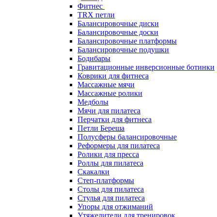
Фитнес
TRX петли
Балансировочные диски
Балансировочные доски
Балансировочные платформы
Балансировочные подушки
Бодибары
Гравитационные инверсионные ботинки
Коврики для фитнеса
Массажные мячи
Массажные ролики
Медболы
Мячи для пилатеса
Перчатки для фитнеса
Петли Береша
Полусферы балансировочные
Реформеры для пилатеса
Ролики для пресса
Роллы для пилатеса
Скакалки
Степ-платформы
Столы для пилатеса
Стулья для пилатеса
Упоры для отжиманий
Утяжелители для тренировок