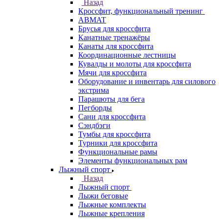
Назад
Кроссфит, функциональный тренинг
ABMAT
Брусья для кроссфита
Канатные тренажёры
Канаты для кроссфита
Координационные лестницы
Кувалды и молоты для кроссфита
Мячи для кроссфита
Оборудование и инвентарь для силового
экстрима
Парашюты для бега
Пегборды
Сани для кроссфита
Сэндбэги
Тумбы для кроссфита
Турники для кроссфита
Функциональные рамы
Элементы функциональных рам
Лыжный спорт
Назад
Лыжный спорт
Лыжи беговые
Лыжные комплекты
Лыжные крепления