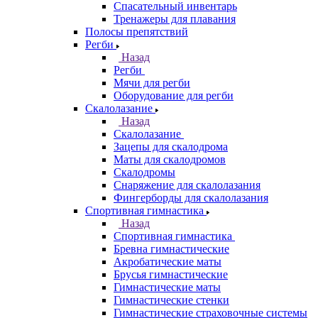
Спасательный инвентарь
Тренажеры для плавания
Полосы препятствий
Регби
Назад
Регби
Мячи для регби
Оборудование для регби
Скалолазание
Назад
Скалолазание
Зацепы для скалодрома
Маты для скалодромов
Скалодромы
Снаряжение для скалолазания
Фингерборды для скалолазания
Спортивная гимнастика
Назад
Спортивная гимнастика
Бревна гимнастические
Акробатические маты
Брусья гимнастические
Гимнастические маты
Гимнастические стенки
Гимнастические страховочные системы