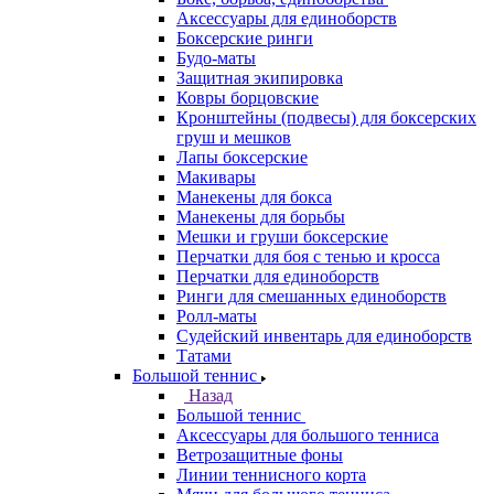
Аксессуары для единоборств
Боксерские ринги
Будо-маты
Защитная экипировка
Ковры борцовские
Кронштейны (подвесы) для боксерских
груш и мешков
Лапы боксерские
Макивары
Манекены для бокса
Манекены для борьбы
Мешки и груши боксерские
Перчатки для боя с тенью и кросса
Перчатки для единоборств
Ринги для смешанных единоборств
Ролл-маты
Судейский инвентарь для единоборств
Татами
Большой теннис
Назад
Большой теннис
Аксессуары для большого тенниса
Ветрозащитные фоны
Линии теннисного корта