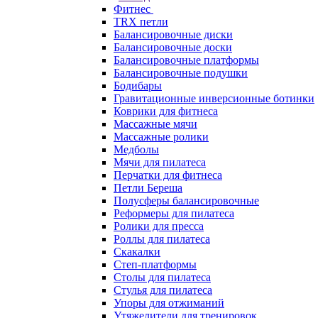
Фитнес
TRX петли
Балансировочные диски
Балансировочные доски
Балансировочные платформы
Балансировочные подушки
Бодибары
Гравитационные инверсионные ботинки
Коврики для фитнеса
Массажные мячи
Массажные ролики
Медболы
Мячи для пилатеса
Перчатки для фитнеса
Петли Береша
Полусферы балансировочные
Реформеры для пилатеса
Ролики для пресса
Роллы для пилатеса
Скакалки
Степ-платформы
Столы для пилатеса
Стулья для пилатеса
Упоры для отжиманий
Утяжелители для тренировок