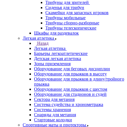
Трибуны для зрителей
Сиденья для трибун
Скамейки для запасных игроков
Трибуны мобильные
Трибуны сборно-разборные
Трибуны телескопические
Шкафы для раздевалок
Легкая атлетика
Назад
Легкая атлетика
Барьеры легкоатлетические
Детская легкая атлетика
Зоны приземления
Оборудование для беговых дисциплин
Оборудование для прыжков в высоту
Оборудование для прыжков в длину/тройного
прыжка
Оборудование для прыжков с шестом
Оборудование для стадионов и судей
Сектора для метания
Система судейства и хронометража
Системы хранения
Снаряды для метания
Стартовые колодки
Спортивные маты и протекторы