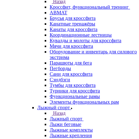
Назад
Кроссфит, функциональный тренинг
ABMAT
Брусья для кроссфита
Канатные тренажёры
Канаты для кроссфита
Координационные лестницы
Кувалды и молоты для кроссфита
Мячи для кроссфита
Оборудование и инвентарь для силового
экстрима
Парашюты для бега
Пегборды
Сани для кроссфита
Сэндбэги
Тумбы для кроссфита
Турники для кроссфита
Функциональные рамы
Элементы функциональных рам
Лыжный спорт
Назад
Лыжный спорт
Лыжи беговые
Лыжные комплекты
Лыжные крепления