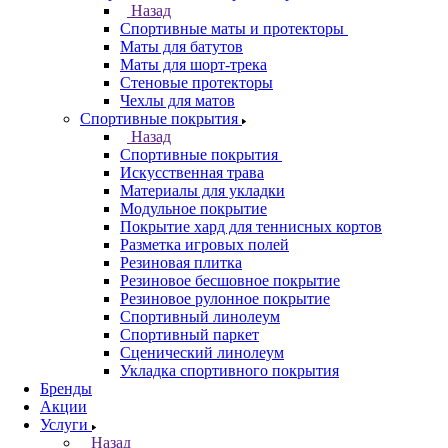
Назад
Спортивные маты и протекторы
Маты для батутов
Маты для шорт-трека
Стеновые протекторы
Чехлы для матов
Спортивные покрытия
Назад
Спортивные покрытия
Искусственная трава
Материалы для укладки
Модульное покрытие
Покрытие хард для теннисных кортов
Разметка игровых полей
Резиновая плитка
Резиновое бесшовное покрытие
Резиновое рулонное покрытие
Спортивный линолеум
Спортивный паркет
Сценический линолеум
Укладка спортивного покрытия
Бренды
Акции
Услуги
Назад