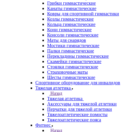
Грибки гимнастические
Канаты гимнастические
Ковры для спортивной гимнастики
Козлы гимнастические
Кольца гимнастические
Кони гимнастические
Консоли гимнастические
Маты для снарядов
Мостики гимнастические
Палки гимнастические
Перекладины гимнастические
Скамейки гимнастические
Стоялки гимнастические
Страховочные маты
Шесты гимнастические
Спортивное оборудование для инвалидов
Тяжелая атлетика
Назад
Тяжелая атлетика
Аксессуары для тяжелой атлетики
Перчатки для тяжелой атлетики
Тяжелоатлетические помосты
Тяжелоатлетические пояса
Фитнес
Назад