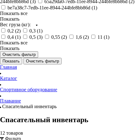
244bfe8bb86d (
3
)
65a29da0-7edb-11ee-8944-244bfe8bb86d (
2
)
be7a38c7-7edb-11ee-8944-244bfe8bb86d (
1
)
Показать все
Показать
Вес груза (кг):
0,2 (
2
)
0,3 (
1
)
0,4 (
1
)
0,5 (
3
)
0,55 (
2
)
1,6 (
2
)
11 (
1
)
Показать все
Показать
Очистить фильтр
Показать
Очистить фильтр
Главная
Каталог
Спортивное оборудование
Плавание
Спасательный инвентарь
Спасательный инвентарь
12 товаров
Фильтр