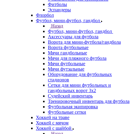
Фитболы
Эспандеры
Флорбол
Футбол, мини-футбол, гандбол
Назад
Футбол, мини-футбол, гандбол
Аксессуары для футбола
Ворота для мини-футбола/гандбола
Ворота футбольные
Мячи гандбольные
Мячи для пляжного футбола
Мячи футбольные
Мячи футзальные
Оборудование для футбольных
стадионов
Сетки для мини футбольных и
гандбольных ворот 3х2
Судейский инвентарь
Тренировочный инвентарь для футбола
Футбольная экипировка
Футбольные сетки
Хоккей на траве
Хоккей с мячом
Хоккей с шайбой
Назад