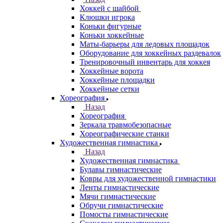
Хоккей с шайбой
Клюшки игрока
Коньки фигурные
Коньки хоккейные
Маты-барьеры для ледовых площадок
Оборудование для хоккейных раздевалок
Тренировочный инвентарь для хоккея
Хоккейные ворота
Хоккейные площадки
Хоккейные сетки
Хореография
Назад
Хореография
Зеркала травмобезопасные
Хореографические станки
Художественная гимнастика
Назад
Художественная гимнастика
Булавы гимнастические
Ковры для художественной гимнастики
Ленты гимнастические
Мячи гимнастические
Обручи гимнастические
Помосты гимнастические