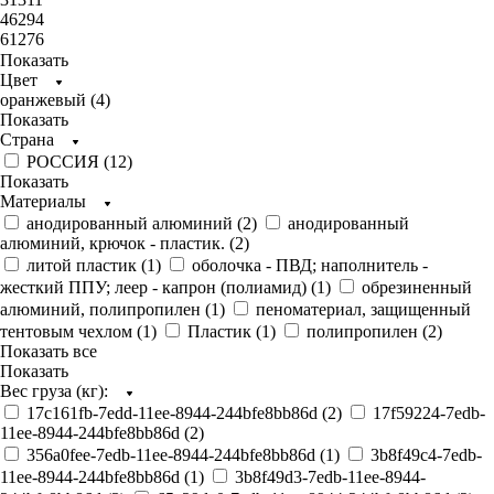
46294
61276
Показать
Цвет
оранжевый (
4
)
Показать
Страна
РОССИЯ (
12
)
Показать
Материалы
анодированный алюминий (
2
)
анодированный
алюминий, крючок - пластик. (
2
)
литой пластик (
1
)
оболочка - ПВД; наполнитель -
жесткий ППУ; леер - капрон (полиамид) (
1
)
обрезиненный
алюминий, полипропилен (
1
)
пеноматериал, защищенный
тентовым чехлом (
1
)
Пластик (
1
)
полипропилен (
2
)
Показать все
Показать
Вес груза (кг):
17c161fb-7edd-11ee-8944-244bfe8bb86d (
2
)
17f59224-7edb-
11ee-8944-244bfe8bb86d (
2
)
356a0fee-7edb-11ee-8944-244bfe8bb86d (
1
)
3b8f49c4-7edb-
11ee-8944-244bfe8bb86d (
1
)
3b8f49d3-7edb-11ee-8944-