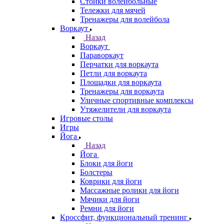
Стойки волейбольные
Тележки для мячей
Тренажеры для волейбола
Воркаут
Назад
Воркаут
Параворкаут
Перчатки для воркаута
Петли для воркаута
Площадки для воркаута
Тренажеры для воркаута
Уличные спортивные комплексы
Утяжелители для воркаута
Игровые столы
Игры
Йога
Назад
Йога
Блоки для йоги
Болстеры
Коврики для йоги
Массажные ролики для йоги
Мячики для йоги
Ремни для йоги
Кроссфит, функциональный тренинг