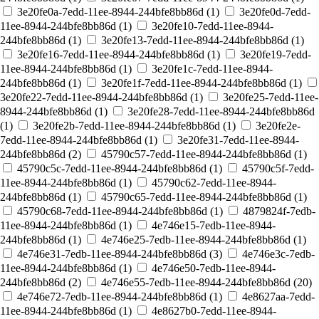
3e20fe0a-7edd-11ee-8944-244bfe8bb86d (
1
)
3e20fe0d-7edd-
11ee-8944-244bfe8bb86d (
1
)
3e20fe10-7edd-11ee-8944-
244bfe8bb86d (
1
)
3e20fe13-7edd-11ee-8944-244bfe8bb86d (
1
)
3e20fe16-7edd-11ee-8944-244bfe8bb86d (
1
)
3e20fe19-7edd-
11ee-8944-244bfe8bb86d (
1
)
3e20fe1c-7edd-11ee-8944-
244bfe8bb86d (
1
)
3e20fe1f-7edd-11ee-8944-244bfe8bb86d (
1
)
3e20fe22-7edd-11ee-8944-244bfe8bb86d (
1
)
3e20fe25-7edd-11ee-
8944-244bfe8bb86d (
1
)
3e20fe28-7edd-11ee-8944-244bfe8bb86d
(
1
)
3e20fe2b-7edd-11ee-8944-244bfe8bb86d (
1
)
3e20fe2e-
7edd-11ee-8944-244bfe8bb86d (
1
)
3e20fe31-7edd-11ee-8944-
244bfe8bb86d (
2
)
45790c57-7edd-11ee-8944-244bfe8bb86d (
1
)
45790c5c-7edd-11ee-8944-244bfe8bb86d (
1
)
45790c5f-7edd-
11ee-8944-244bfe8bb86d (
1
)
45790c62-7edd-11ee-8944-
244bfe8bb86d (
1
)
45790c65-7edd-11ee-8944-244bfe8bb86d (
1
)
45790c68-7edd-11ee-8944-244bfe8bb86d (
1
)
4879824f-7edb-
11ee-8944-244bfe8bb86d (
1
)
4e746e15-7edb-11ee-8944-
244bfe8bb86d (
1
)
4e746e25-7edb-11ee-8944-244bfe8bb86d (
1
)
4e746e31-7edb-11ee-8944-244bfe8bb86d (
3
)
4e746e3c-7edb-
11ee-8944-244bfe8bb86d (
1
)
4e746e50-7edb-11ee-8944-
244bfe8bb86d (
2
)
4e746e55-7edb-11ee-8944-244bfe8bb86d (
20
)
4e746e72-7edb-11ee-8944-244bfe8bb86d (
1
)
4e8627aa-7edd-
11ee-8944-244bfe8bb86d (
1
)
4e8627b0-7edd-11ee-8944-