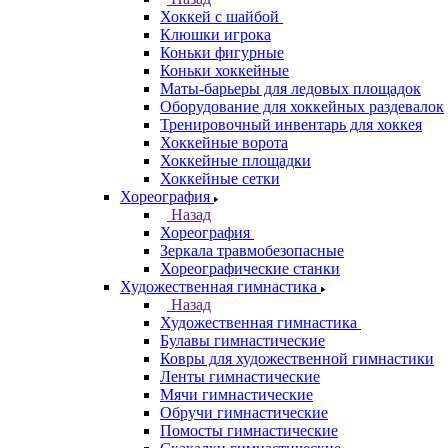
Хоккей с шайбой
Клюшки игрока
Коньки фигурные
Коньки хоккейные
Маты-барьеры для ледовых площадок
Оборудование для хоккейных раздевалок
Тренировочный инвентарь для хоккея
Хоккейные ворота
Хоккейные площадки
Хоккейные сетки
Хореография
Назад
Хореография
Зеркала травмобезопасные
Хореографические станки
Художественная гимнастика
Назад
Художественная гимнастика
Булавы гимнастические
Ковры для художественной гимнастики
Ленты гимнастические
Мячи гимнастические
Обручи гимнастические
Помосты гимнастические