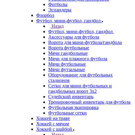
Фитболы
Эспандеры
Флорбол
Футбол, мини-футбол, гандбол
Назад
Футбол, мини-футбол, гандбол
Аксессуары для футбола
Ворота для мини-футбола/гандбола
Ворота футбольные
Мячи гандбольные
Мячи для пляжного футбола
Мячи футбольные
Мячи футзальные
Оборудование для футбольных
стадионов
Сетки для мини футбольных и
гандбольных ворот 3х2
Судейский инвентарь
Тренировочный инвентарь для футбола
Футбольная экипировка
Футбольные сетки
Хоккей на траве
Хоккей с мячом
Хоккей с шайбой
Назад