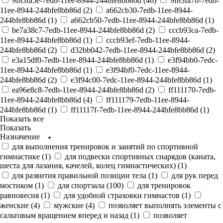
9f83fa5e-7edb-11ee-8944-244bfe8bb86d (
46
)
9f83fa7b-7edb-
11ee-8944-244bfe8bb86d (
2
)
a662cb30-7edb-11ee-8944-
244bfe8bb86d (
1
)
a662cb50-7edb-11ee-8944-244bfe8bb86d (
1
)
be7a38c7-7edb-11ee-8944-244bfe8bb86d (
2
)
cccb93ca-7edb-
11ee-8944-244bfe8bb86d (
1
)
cccb93ef-7edb-11ee-8944-
244bfe8bb86d (
2
)
d32bb042-7edb-11ee-8944-244bfe8bb86d (
2
)
e3a15df0-7edb-11ee-8944-244bfe8bb86d (
1
)
e3f94bb0-7edc-
11ee-8944-244bfe8bb86d (
1
)
e3f94bf0-7edc-11ee-8944-
244bfe8bb86d (
2
)
e3f94c00-7edc-11ee-8944-244bfe8bb86d (
1
)
ea96e8c8-7edb-11ee-8944-244bfe8bb86d (
2
)
ff111170-7edb-
11ee-8944-244bfe8bb86d (
4
)
ff111179-7edb-11ee-8944-
244bfe8bb86d (
1
)
ff11117f-7edb-11ee-8944-244bfe8bb86d (
1
)
Показать все
Показать
Назначение
для выполнения тренировок и занятий по спортивной
гимнастике (
1
)
для подвески спортивных снарядов (каната,
шеста для лазания, качелей, колец гимнастических) (
1
)
для развития правильной позиции тела (
1
)
для рук перед
мостиком (
1
)
для спортзала (
100
)
для тренировок
равновесия (
1
)
для удобной страховки гимнастов (
1
)
женские (
4
)
мужские (
4
)
позволяет выполнять элементы с
сальтовым вращением вперед и назад (
1
)
позволяет