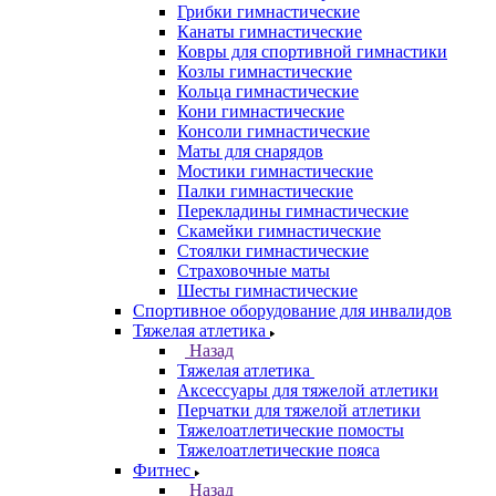
Грибки гимнастические
Канаты гимнастические
Ковры для спортивной гимнастики
Козлы гимнастические
Кольца гимнастические
Кони гимнастические
Консоли гимнастические
Маты для снарядов
Мостики гимнастические
Палки гимнастические
Перекладины гимнастические
Скамейки гимнастические
Стоялки гимнастические
Страховочные маты
Шесты гимнастические
Спортивное оборудование для инвалидов
Тяжелая атлетика
Назад
Тяжелая атлетика
Аксессуары для тяжелой атлетики
Перчатки для тяжелой атлетики
Тяжелоатлетические помосты
Тяжелоатлетические пояса
Фитнес
Назад