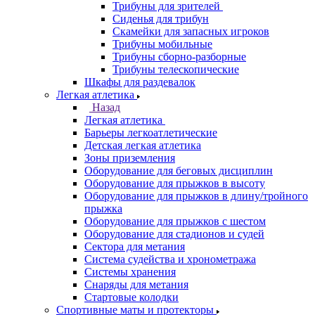
Трибуны для зрителей
Сиденья для трибун
Скамейки для запасных игроков
Трибуны мобильные
Трибуны сборно-разборные
Трибуны телескопические
Шкафы для раздевалок
Легкая атлетика
Назад
Легкая атлетика
Барьеры легкоатлетические
Детская легкая атлетика
Зоны приземления
Оборудование для беговых дисциплин
Оборудование для прыжков в высоту
Оборудование для прыжков в длину/тройного
прыжка
Оборудование для прыжков с шестом
Оборудование для стадионов и судей
Сектора для метания
Система судейства и хронометража
Системы хранения
Снаряды для метания
Стартовые колодки
Спортивные маты и протекторы