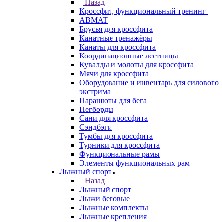
Назад
Кроссфит, функциональный тренинг
ABMAT
Брусья для кроссфита
Канатные тренажёры
Канаты для кроссфита
Координационные лестницы
Кувалды и молоты для кроссфита
Мячи для кроссфита
Оборудование и инвентарь для силового
экстрима
Парашюты для бега
Пегборды
Сани для кроссфита
Сэндбэги
Тумбы для кроссфита
Турники для кроссфита
Функциональные рамы
Элементы функциональных рам
Лыжный спорт
Назад
Лыжный спорт
Лыжи беговые
Лыжные комплекты
Лыжные крепления