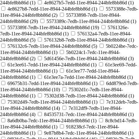
244bfe8bb86d (
1
)
4e8627b5-7edd-11ee-8944-244bfe8bb86d (
1
)
4e8627b8-7edd-11ee-8944-244bfe8bb86d (
1
)
5573388e-7edb-
11ee-8944-244bfe8bb86d (
2
)
55733898-7edb-11ee-8944-
244bfe8bb86d (
29
)
5573389c-7edb-11ee-8944-244bfe8bb86d (
1
)
5573389f-7edb-11ee-8944-244bfe8bb86d (
19
)
5761326e-
7edb-11ee-8944-244bfe8bb86d (
1
)
576132a4-7edb-11ee-8944-
244bfe8bb86d (
5
)
576132b8-7edb-11ee-8944-244bfe8bb86d (
1
)
576132c6-7edb-11ee-8944-244bfe8bb86d (
5
)
5b0224be-7edc-
11ee-8944-244bfe8bb86d (
1
)
5b0224c1-7edc-11ee-8944-
244bfe8bb86d (
2
)
5d61456e-7edb-11ee-8944-244bfe8bb86d (
3
)
61e3ee61-7edd-11ee-8944-244bfe8bb86d (
1
)
61e3ee69-7edd-
11ee-8944-244bfe8bb86d (
1
)
61e3ee77-7edd-11ee-8944-
244bfe8bb86d (
1
)
61e3ee7a-7edd-11ee-8944-244bfe8bb86d (
1
)
69675b31-7edd-11ee-8944-244bfe8bb86d (
1
)
6dd879ed-7edb-
11ee-8944-244bfe8bb86d (
10
)
75302d1c-7edb-11ee-8944-
244bfe8bb86d (
1
)
75302d38-7edb-11ee-8944-244bfe8bb86d (
1
)
75302d49-7edb-11ee-8944-244bfe8bb86d (
1
)
7e312deb-7edb-
11ee-8944-244bfe8bb86d (
14
)
7e312df9-7edb-11ee-8944-
244bfe8bb86d (
4
)
84535731-7edc-11ee-8944-244bfe8bb86d (
1
)
8a6db0ba-7edc-11ee-8944-244bfe8bb86d (
1
)
8c8cbd14-7edb-
11ee-8944-244bfe8bb86d (
1
)
918238cf-7edc-11ee-8944-
244bfe8bb86d (
1
)
9e87b8b4-7edc-11ee-8944-244bfe8bb86d (
1
)