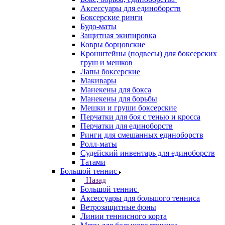
Аксессуары для единоборств
Боксерские ринги
Будо-маты
Защитная экипировка
Ковры борцовские
Кронштейны (подвесы) для боксерских
груш и мешков
Лапы боксерские
Макивары
Манекены для бокса
Манекены для борьбы
Мешки и груши боксерские
Перчатки для боя с тенью и кросса
Перчатки для единоборств
Ринги для смешанных единоборств
Ролл-маты
Судейский инвентарь для единоборств
Татами
Большой теннис
Назад
Большой теннис
Аксессуары для большого тенниса
Ветрозащитные фоны
Линии теннисного корта