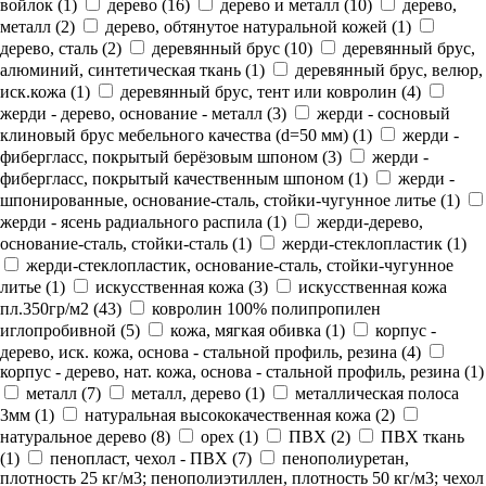
войлок (
1
)
дерево (
16
)
дерево и металл (
10
)
дерево,
металл (
2
)
дерево, обтянутое натуральной кожей (
1
)
дерево, сталь (
2
)
деревянный брус (
10
)
деревянный брус,
алюминий, синтетическая ткань (
1
)
деревянный брус, велюр,
иск.кожа (
1
)
деревянный брус, тент или ковролин (
4
)
жерди - дерево, основание - металл (
3
)
жерди - сосновый
клиновый брус мебельного качества (d=50 мм) (
1
)
жерди -
фибергласс, покрытый берёзовым шпоном (
3
)
жерди -
фибергласс, покрытый качественным шпоном (
1
)
жерди -
шпонированные, основание-сталь, стойки-чугунное литье (
1
)
жерди - ясень радиального распила (
1
)
жерди-дерево,
основание-сталь, стойки-сталь (
1
)
жерди-стеклопластик (
1
)
жерди-стеклопластик, основание-сталь, стойки-чугунное
литье (
1
)
искусственная кожа (
3
)
искусственная кожа
пл.350гр/м2 (
43
)
ковролин 100% полипропилен
иглопробивной (
5
)
кожа, мягкая обивка (
1
)
корпус -
дерево, иск. кожа, основа - стальной профиль, резина (
4
)
корпус - дерево, нат. кожа, основа - стальной профиль, резина (
1
)
металл (
7
)
металл, дерево (
1
)
металлическая полоса
3мм (
1
)
натуральная высококачественная кожа (
2
)
натуральное дерево (
8
)
орех (
1
)
ПВХ (
2
)
ПВХ ткань
(
1
)
пенопласт, чехол - ПВХ (
7
)
пенополиуретан,
плотность 25 кг/м3; пенополиэтиллен, плотность 50 кг/м3; чехол