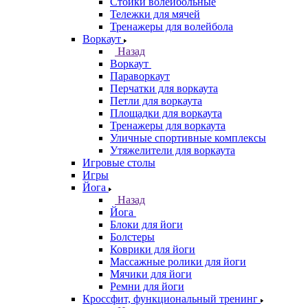
Стойки волейбольные
Тележки для мячей
Тренажеры для волейбола
Воркаут
Назад
Воркаут
Параворкаут
Перчатки для воркаута
Петли для воркаута
Площадки для воркаута
Тренажеры для воркаута
Уличные спортивные комплексы
Утяжелители для воркаута
Игровые столы
Игры
Йога
Назад
Йога
Блоки для йоги
Болстеры
Коврики для йоги
Массажные ролики для йоги
Мячики для йоги
Ремни для йоги
Кроссфит, функциональный тренинг