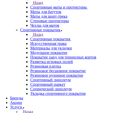
Назад
Спортивные маты и протекторы
Маты для батутов
Маты для шорт-трека
Стеновые протекторы
Чехлы для матов
Спортивные покрытия
Назад
Спортивные покрытия
Искусственная трава
Материалы для укладки
Модульное покрытие
Покрытие хард для теннисных кортов
Разметка игровых полей
Резиновая плитка
Резиновое бесшовное покрытие
Резиновое рулонное покрытие
Спортивный линолеум
Спортивный паркет
Сценический линолеум
Укладка спортивного покрытия
Бренды
Акции
Услуги
Назад