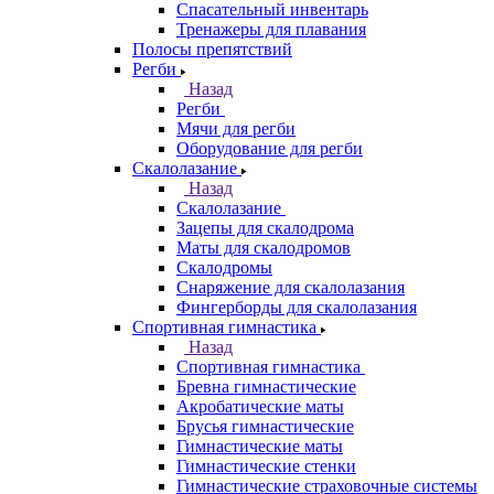
Спасательный инвентарь
Тренажеры для плавания
Полосы препятствий
Регби
Назад
Регби
Мячи для регби
Оборудование для регби
Скалолазание
Назад
Скалолазание
Зацепы для скалодрома
Маты для скалодромов
Скалодромы
Снаряжение для скалолазания
Фингерборды для скалолазания
Спортивная гимнастика
Назад
Спортивная гимнастика
Бревна гимнастические
Акробатические маты
Брусья гимнастические
Гимнастические маты
Гимнастические стенки
Гимнастические страховочные системы