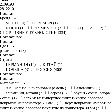
2109193
2812210
Показать
Бренд
SPIETH (
4
)
FOREMAN (
1
)
NOHrD (
11
)
PESMENPOL (
3
)
UFC (
1
)
ZSO (
2
)
СПОРТИВНЫЕ ТЕХНОЛОГИИ (
334
)
Показать все
Показать
Цвет
различные (
28
)
Показать
Страна
ГЕРМАНИЯ (
15
)
КИТАЙ (
1
)
ПОЛЬША (
3
)
РОССИЯ (
460
)
Показать все
Показать
Материалы
ABS кольцо / нейлоновый ремень (
1
)
алюминий (
1
)
алюминий, металл (
2
)
береза (
3
)
брусья - сосна, опоры
- сталь (
1
)
верх мата: импортное синтетическое ворсовое
покрытие из полиэстера 20 мм (
1
)
верх покрытия: импортное
синтетическое ворсовое покрытие из полиэстера 30 мм (
2
)