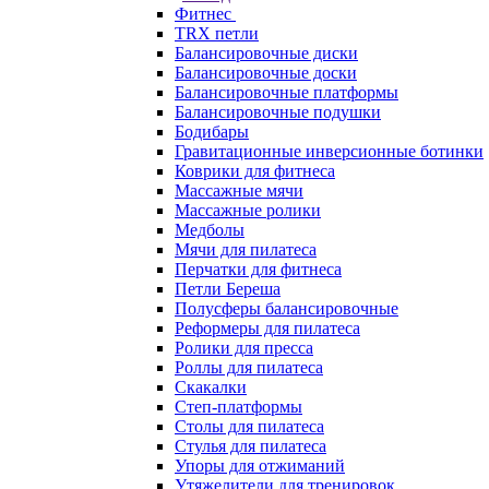
Фитнес
TRX петли
Балансировочные диски
Балансировочные доски
Балансировочные платформы
Балансировочные подушки
Бодибары
Гравитационные инверсионные ботинки
Коврики для фитнеса
Массажные мячи
Массажные ролики
Медболы
Мячи для пилатеса
Перчатки для фитнеса
Петли Береша
Полусферы балансировочные
Реформеры для пилатеса
Ролики для пресса
Роллы для пилатеса
Скакалки
Степ-платформы
Столы для пилатеса
Стулья для пилатеса
Упоры для отжиманий
Утяжелители для тренировок