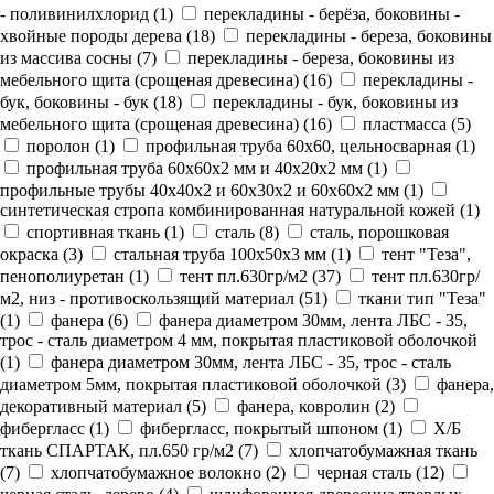
- поливинилхлорид (
1
)
перекладины - берёза, боковины -
хвойные породы дерева (
18
)
перекладины - береза, боковины
из массива сосны (
7
)
перекладины - береза, боковины из
мебельного щита (срощеная древесина) (
16
)
перекладины -
бук, боковины - бук (
18
)
перекладины - бук, боковины из
мебельного щита (срощеная древесина) (
16
)
пластмасса (
5
)
поролон (
1
)
профильная труба 60х60, цельносварная (
1
)
профильная труба 60х60х2 мм и 40х20х2 мм (
1
)
профильные трубы 40х40х2 и 60х30х2 и 60х60х2 мм (
1
)
синтетическая стропа комбинированная натуральной кожей (
1
)
спортивная ткань (
1
)
сталь (
8
)
сталь, порошковая
окраска (
3
)
стальная труба 100х50х3 мм (
1
)
тент "Теза",
пенополиуретан (
1
)
тент пл.630гр/м2 (
37
)
тент пл.630гр/
м2, низ - противоскользящий материал (
51
)
ткани тип "Теза"
(
1
)
фанера (
6
)
фанера диаметром 30мм, лента ЛБС - 35,
трос - сталь диаметром 4 мм, покрытая пластиковой оболочкой
(
1
)
фанера диаметром 30мм, лента ЛБС - 35, трос - сталь
диаметром 5мм, покрытая пластиковой оболочкой (
3
)
фанера,
декоративный материал (
5
)
фанера, ковролин (
2
)
фибергласс (
1
)
фибергласс, покрытый шпоном (
1
)
Х/Б
ткань СПАРТАК, пл.650 гр/м2 (
7
)
хлoпчатобумажная ткань
(
7
)
хлопчатобумажное волокно (
2
)
черная сталь (
12
)