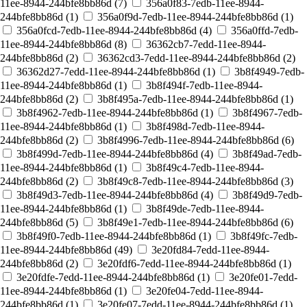
11ee-8944-244bfe8bb86d (
7
)
356a0f83-7edb-11ee-8944-
244bfe8bb86d (
1
)
356a0f9d-7edb-11ee-8944-244bfe8bb86d (
1
)
356a0fcd-7edb-11ee-8944-244bfe8bb86d (
4
)
356a0ffd-7edb-
11ee-8944-244bfe8bb86d (
8
)
36362cb7-7edd-11ee-8944-
244bfe8bb86d (
2
)
36362cd3-7edd-11ee-8944-244bfe8bb86d (
2
)
36362d27-7edd-11ee-8944-244bfe8bb86d (
1
)
3b8f4949-7edb-
11ee-8944-244bfe8bb86d (
1
)
3b8f494f-7edb-11ee-8944-
244bfe8bb86d (
2
)
3b8f495a-7edb-11ee-8944-244bfe8bb86d (
1
)
3b8f4962-7edb-11ee-8944-244bfe8bb86d (
1
)
3b8f4967-7edb-
11ee-8944-244bfe8bb86d (
1
)
3b8f498d-7edb-11ee-8944-
244bfe8bb86d (
2
)
3b8f4996-7edb-11ee-8944-244bfe8bb86d (
6
)
3b8f499d-7edb-11ee-8944-244bfe8bb86d (
4
)
3b8f49ad-7edb-
11ee-8944-244bfe8bb86d (
1
)
3b8f49c4-7edb-11ee-8944-
244bfe8bb86d (
2
)
3b8f49c8-7edb-11ee-8944-244bfe8bb86d (
3
)
3b8f49d3-7edb-11ee-8944-244bfe8bb86d (
4
)
3b8f49d9-7edb-
11ee-8944-244bfe8bb86d (
1
)
3b8f49de-7edb-11ee-8944-
244bfe8bb86d (
5
)
3b8f49e1-7edb-11ee-8944-244bfe8bb86d (
6
)
3b8f49f0-7edb-11ee-8944-244bfe8bb86d (
1
)
3b8f49fc-7edb-
11ee-8944-244bfe8bb86d (
49
)
3e20fd84-7edd-11ee-8944-
244bfe8bb86d (
2
)
3e20fdf6-7edd-11ee-8944-244bfe8bb86d (
1
)
3e20fdfe-7edd-11ee-8944-244bfe8bb86d (
1
)
3e20fe01-7edd-
11ee-8944-244bfe8bb86d (
1
)
3e20fe04-7edd-11ee-8944-
244bfe8bb86d (
1
)
3e20fe07-7edd-11ee-8944-244bfe8bb86d (
1
)