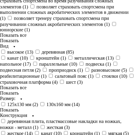
страховать спортсмена во время разучивания сложных
элементов (
1
)
позволяет страховать спортсмена при
выполнении сложных акробатических элементов в движении
(
1
)
позволяет тренеру страховать спортсмена при
разучивании сложных акробатических элементов (
1
)
юниорские (
1
)
Показать все
Показать
Вид
высокое (
13
)
деревянная (
85
)
канат (
10
)
кронштейн (
1
)
металлическая (
13
)
напольное (
17
)
параллельные (
10
)
подвеска (
1
)
подвесная петля (
2
)
проприодиск (
1
)
разновысокие (
5
)
реабилитационные (
1
)
сальтовый пояс (
1
)
стоялки (
10
)
страховочная платформа (
4
)
шест (
3
)
Показать все
Показать
Размер:
125х130 мм (
2
)
130х160 мм (
14
)
Показать
Конструкция
деревянная плита, пластмассовые накладки на ножках,
ножки - металл (
1
)
жесткая (
3
)
жесткое (
14
)
канат (
10
)
кронштейн (
1
)
мягкая (
5
)