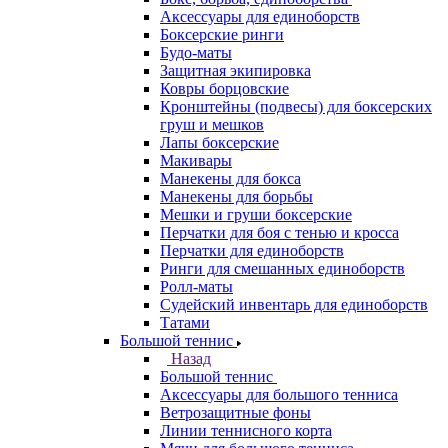
Аксессуары для единоборств
Боксерские ринги
Будо-маты
Защитная экипировка
Ковры борцовские
Кронштейны (подвесы) для боксерских
груш и мешков
Лапы боксерские
Макивары
Манекены для бокса
Манекены для борьбы
Мешки и груши боксерские
Перчатки для боя с тенью и кросса
Перчатки для единоборств
Ринги для смешанных единоборств
Ролл-маты
Судейский инвентарь для единоборств
Татами
Большой теннис
Назад
Большой теннис
Аксессуары для большого тенниса
Ветрозащитные фоны
Линии теннисного корта