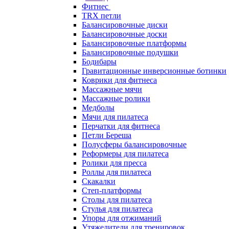
Фитнес
TRX петли
Балансировочные диски
Балансировочные доски
Балансировочные платформы
Балансировочные подушки
Бодибары
Гравитационные инверсионные ботинки
Коврики для фитнеса
Массажные мячи
Массажные ролики
Медболы
Мячи для пилатеса
Перчатки для фитнеса
Петли Береша
Полусферы балансировочные
Реформеры для пилатеса
Ролики для пресса
Роллы для пилатеса
Скакалки
Степ-платформы
Столы для пилатеса
Стулья для пилатеса
Упоры для отжиманий
Утяжелители для тренировок