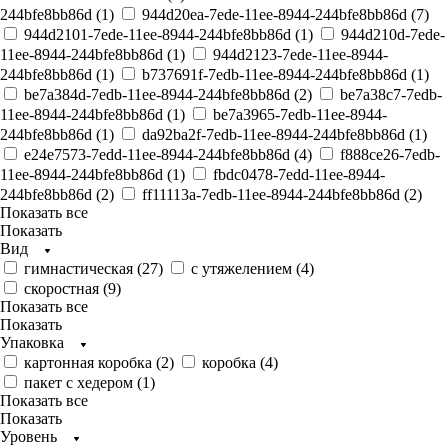
244bfe8bb86d (
1
)
944d20ea-7ede-11ee-8944-244bfe8bb86d (
7
)
944d2101-7ede-11ee-8944-244bfe8bb86d (
1
)
944d210d-7ede-
11ee-8944-244bfe8bb86d (
1
)
944d2123-7ede-11ee-8944-
244bfe8bb86d (
1
)
b737691f-7edb-11ee-8944-244bfe8bb86d (
1
)
be7a384d-7edb-11ee-8944-244bfe8bb86d (
2
)
be7a38c7-7edb-
11ee-8944-244bfe8bb86d (
1
)
be7a3965-7edb-11ee-8944-
244bfe8bb86d (
1
)
da92ba2f-7edb-11ee-8944-244bfe8bb86d (
1
)
e24e7573-7edd-11ee-8944-244bfe8bb86d (
4
)
f888ce26-7edb-
11ee-8944-244bfe8bb86d (
1
)
fbdc0478-7edd-11ee-8944-
244bfe8bb86d (
2
)
ff11113a-7edb-11ee-8944-244bfe8bb86d (
2
)
Показать все
Показать
Вид
гимнастическая (
27
)
с утяжелением (
4
)
скоростная (
9
)
Показать все
Показать
Упаковка
картонная коробка (
2
)
коробка (
4
)
пакет с хедером (
1
)
Показать все
Показать
Уровень