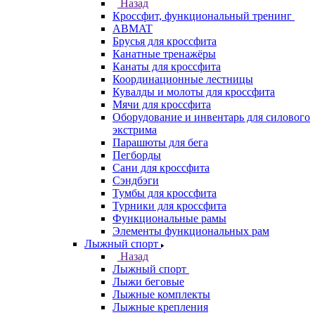
Назад
Кроссфит, функциональный тренинг
ABMAT
Брусья для кроссфита
Канатные тренажёры
Канаты для кроссфита
Координационные лестницы
Кувалды и молоты для кроссфита
Мячи для кроссфита
Оборудование и инвентарь для силового
экстрима
Парашюты для бега
Пегборды
Сани для кроссфита
Сэндбэги
Тумбы для кроссфита
Турники для кроссфита
Функциональные рамы
Элементы функциональных рам
Лыжный спорт
Назад
Лыжный спорт
Лыжи беговые
Лыжные комплекты
Лыжные крепления