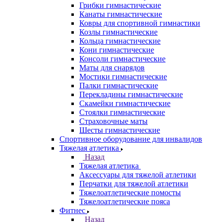
Грибки гимнастические
Канаты гимнастические
Ковры для спортивной гимнастики
Козлы гимнастические
Кольца гимнастические
Кони гимнастические
Консоли гимнастические
Маты для снарядов
Мостики гимнастические
Палки гимнастические
Перекладины гимнастические
Скамейки гимнастические
Стоялки гимнастические
Страховочные маты
Шесты гимнастические
Спортивное оборудование для инвалидов
Тяжелая атлетика
Назад
Тяжелая атлетика
Аксессуары для тяжелой атлетики
Перчатки для тяжелой атлетики
Тяжелоатлетические помосты
Тяжелоатлетические пояса
Фитнес
Назад