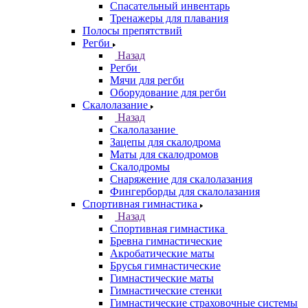
Спасательный инвентарь
Тренажеры для плавания
Полосы препятствий
Регби
Назад
Регби
Мячи для регби
Оборудование для регби
Скалолазание
Назад
Скалолазание
Зацепы для скалодрома
Маты для скалодромов
Скалодромы
Снаряжение для скалолазания
Фингерборды для скалолазания
Спортивная гимнастика
Назад
Спортивная гимнастика
Бревна гимнастические
Акробатические маты
Брусья гимнастические
Гимнастические маты
Гимнастические стенки
Гимнастические страховочные системы