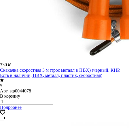
330 ₽
Скакалка скоростная 3 м (трос металл в ПВХ) (черный, КНР,
Есть в наличии, ПВХ, металл, пластик, скоростная)
5
Арт.
stp0044078
В корзину
Подробнее