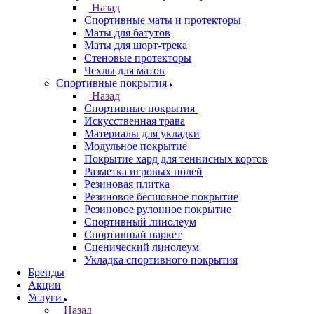
Назад
Спортивные маты и протекторы
Маты для батутов
Маты для шорт-трека
Стеновые протекторы
Чехлы для матов
Спортивные покрытия
Назад
Спортивные покрытия
Искусственная трава
Материалы для укладки
Модульное покрытие
Покрытие хард для теннисных кортов
Разметка игровых полей
Резиновая плитка
Резиновое бесшовное покрытие
Резиновое рулонное покрытие
Спортивный линолеум
Спортивный паркет
Сценический линолеум
Укладка спортивного покрытия
Бренды
Акции
Услуги
Назад