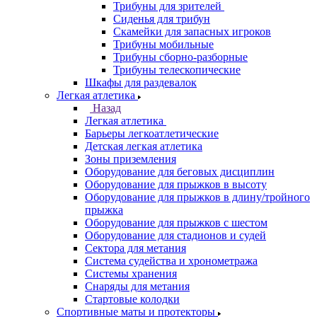
Трибуны для зрителей
Сиденья для трибун
Скамейки для запасных игроков
Трибуны мобильные
Трибуны сборно-разборные
Трибуны телескопические
Шкафы для раздевалок
Легкая атлетика
Назад
Легкая атлетика
Барьеры легкоатлетические
Детская легкая атлетика
Зоны приземления
Оборудование для беговых дисциплин
Оборудование для прыжков в высоту
Оборудование для прыжков в длину/тройного
прыжка
Оборудование для прыжков с шестом
Оборудование для стадионов и судей
Сектора для метания
Система судейства и хронометража
Системы хранения
Снаряды для метания
Стартовые колодки
Спортивные маты и протекторы