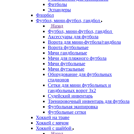
Фитболы
Эспандеры
Флорбол
Футбол, мини-футбол, гандбол
Назад
Футбол, мини-футбол, гандбол
Аксессуары для футбола
Ворота для мини-футбола/гандбола
Ворота футбольные
Мячи гандбольные
Мячи для пляжного футбола
Мячи футбольные
Мячи футзальные
Оборудование для футбольных
стадионов
Сетки для мини футбольных и
гандбольных ворот 3х2
Судейский инвентарь
Тренировочный инвентарь для футбола
Футбольная экипировка
Футбольные сетки
Хоккей на траве
Хоккей с мячом
Хоккей с шайбой
Назад