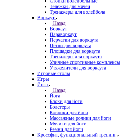
Стойки волейбольные
Тележки для мячей
Тренажеры для волейбола
Воркаут
Назад
Воркаут
Параворкаут
Перчатки для воркаута
Петли для воркаута
Площадки для воркаута
Тренажеры для воркаута
Уличные спортивные комплексы
Утяжелители для воркаута
Игровые столы
Игры
Йога
Назад
Йога
Блоки для йоги
Болстеры
Коврики для йоги
Массажные ролики для йоги
Мячики для йоги
Ремни для йоги
Кроссфит, функциональный тренинг