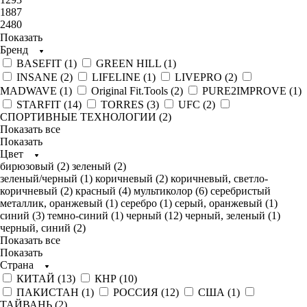
1887
2480
Показать
Бренд
BASEFIT (
1
)
GREEN HILL (
1
)
INSANE (
2
)
LIFELINE (
1
)
LIVEPRO (
2
)
MADWAVE (
1
)
Original Fit.Tools (
2
)
PURE2IMPROVE (
1
)
STARFIT (
14
)
TORRES (
3
)
UFC (
2
)
СПОРТИВНЫЕ ТЕХНОЛОГИИ (
2
)
Показать все
Показать
Цвет
бирюзовый (
2
)
зеленый (
2
)
зеленый/черный (
1
)
коричневый (
2
)
коричневый, светло-
коричневый (
2
)
красный (
4
)
мультиколор (
6
)
серебристый
металлик, оранжевый (
1
)
серебро (
1
)
серый, оранжевый (
1
)
синий (
3
)
темно-синий (
1
)
черный (
12
)
черный, зеленый (
1
)
черный, синий (
2
)
Показать все
Показать
Страна
КИТАЙ (
13
)
КНР (
10
)
ПАКИСТАН (
1
)
РОССИЯ (
12
)
США (
1
)
ТАЙВАНЬ (
2
)