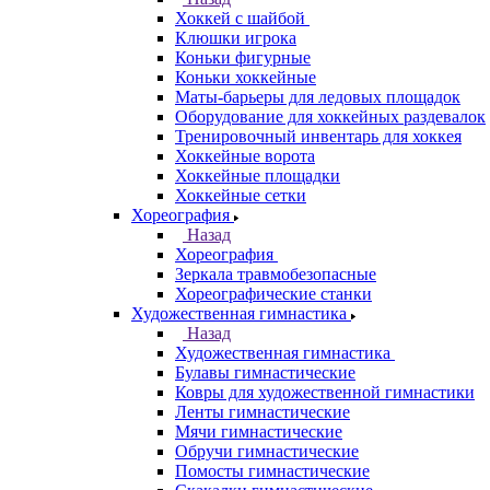
Хоккей с шайбой
Клюшки игрока
Коньки фигурные
Коньки хоккейные
Маты-барьеры для ледовых площадок
Оборудование для хоккейных раздевалок
Тренировочный инвентарь для хоккея
Хоккейные ворота
Хоккейные площадки
Хоккейные сетки
Хореография
Назад
Хореография
Зеркала травмобезопасные
Хореографические станки
Художественная гимнастика
Назад
Художественная гимнастика
Булавы гимнастические
Ковры для художественной гимнастики
Ленты гимнастические
Мячи гимнастические
Обручи гимнастические
Помосты гимнастические