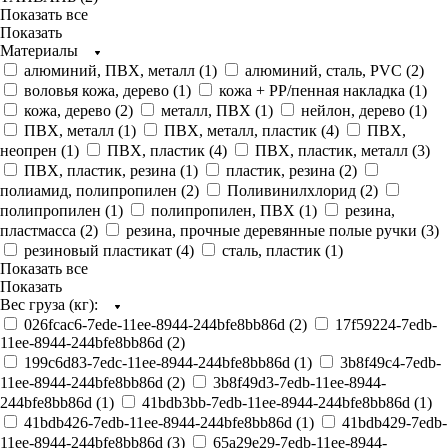
Показать все
Показать
Материалы
алюминий, ПВХ, металл (
1
)
алюминий, сталь, PVC (
2
)
воловья кожа, дерево (
1
)
кожа + PP/пенная накладка (
1
)
кожа, дерево (
2
)
металл, ПВХ (
1
)
нейлон, дерево (
1
)
ПВХ, металл (
1
)
ПВХ, металл, пластик (
4
)
ПВХ,
неопрен (
1
)
ПВХ, пластик (
4
)
ПВХ, пластик, металл (
3
)
ПВХ, пластик, резина (
1
)
пластик, резина (
2
)
полиамид, полипропилен (
2
)
Поливинилхлорид (
2
)
полипропилен (
1
)
полипропилен, ПВХ (
1
)
резина,
пластмасса (
2
)
резина, прочные деревянные полые ручки (
3
)
резиновый пластикат (
4
)
сталь, пластик (
1
)
Показать все
Показать
Вес груза (кг):
026fcac6-7ede-11ee-8944-244bfe8bb86d (
2
)
17f59224-7edb-
11ee-8944-244bfe8bb86d (
2
)
199c6d83-7edc-11ee-8944-244bfe8bb86d (
1
)
3b8f49c4-7edb-
11ee-8944-244bfe8bb86d (
2
)
3b8f49d3-7edb-11ee-8944-
244bfe8bb86d (
1
)
41bdb3bb-7edb-11ee-8944-244bfe8bb86d (
1
)
41bdb426-7edb-11ee-8944-244bfe8bb86d (
1
)
41bdb429-7edb-
11ee-8944-244bfe8bb86d (
3
)
65a29e29-7edb-11ee-8944-