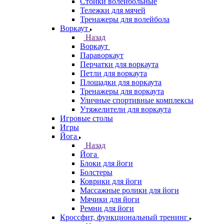
Стойки волейбольные
Тележки для мячей
Тренажеры для волейбола
Воркаут
Назад
Воркаут
Параворкаут
Перчатки для воркаута
Петли для воркаута
Площадки для воркаута
Тренажеры для воркаута
Уличные спортивные комплексы
Утяжелители для воркаута
Игровые столы
Игры
Йога
Назад
Йога
Блоки для йоги
Болстеры
Коврики для йоги
Массажные ролики для йоги
Мячики для йоги
Ремни для йоги
Кроссфит, функциональный тренинг