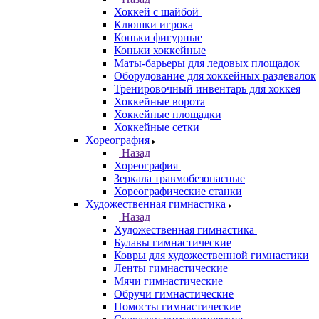
Хоккей с шайбой
Клюшки игрока
Коньки фигурные
Коньки хоккейные
Маты-барьеры для ледовых площадок
Оборудование для хоккейных раздевалок
Тренировочный инвентарь для хоккея
Хоккейные ворота
Хоккейные площадки
Хоккейные сетки
Хореография
Назад
Хореография
Зеркала травмобезопасные
Хореографические станки
Художественная гимнастика
Назад
Художественная гимнастика
Булавы гимнастические
Ковры для художественной гимнастики
Ленты гимнастические
Мячи гимнастические
Обручи гимнастические
Помосты гимнастические