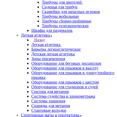
Трибуны для зрителей
Сиденья для трибун
Скамейки для запасных игроков
Трибуны мобильные
Трибуны сборно-разборные
Трибуны телескопические
Шкафы для раздевалок
Легкая атлетика
Назад
Легкая атлетика
Барьеры легкоатлетические
Детская легкая атлетика
Зоны приземления
Оборудование для беговых дисциплин
Оборудование для прыжков в высоту
Оборудование для прыжков в длину/тройного
прыжка
Оборудование для прыжков с шестом
Оборудование для стадионов и судей
Сектора для метания
Система судейства и хронометража
Системы хранения
Снаряды для метания
Стартовые колодки
Спортивные маты и протекторы