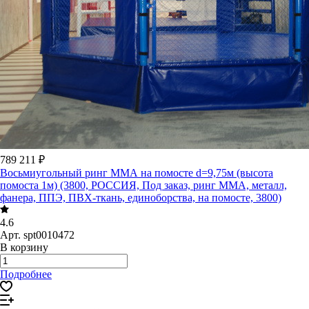
789 211 ₽
Восьмиугольный ринг ММА на помосте d=9,75м (высота
помоста 1м) (3800, РОССИЯ, Под заказ, ринг ММА, металл,
фанера, ППЭ, ПВХ-ткань, единоборства, на помосте, 3800)
4.6
Арт.
spt0010472
В корзину
Подробнее