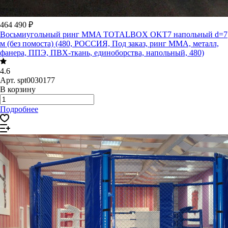
464 490 ₽
Восьмиугольный ринг MMA TOTALBOX OKT7 напольный d=7
м (без помоста) (480, РОССИЯ, Под заказ, ринг ММА, металл,
фанера, ППЭ, ПВХ-ткань, единоборства, напольный, 480)
4.6
Арт.
spt0030177
В корзину
Подробнее