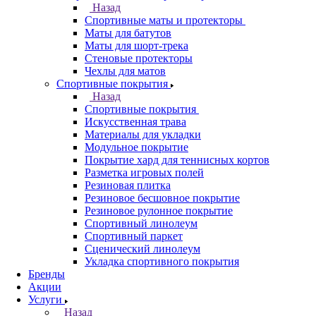
Назад
Спортивные маты и протекторы
Маты для батутов
Маты для шорт-трека
Стеновые протекторы
Чехлы для матов
Спортивные покрытия
Назад
Спортивные покрытия
Искусственная трава
Материалы для укладки
Модульное покрытие
Покрытие хард для теннисных кортов
Разметка игровых полей
Резиновая плитка
Резиновое бесшовное покрытие
Резиновое рулонное покрытие
Спортивный линолеум
Спортивный паркет
Сценический линолеум
Укладка спортивного покрытия
Бренды
Акции
Услуги
Назад