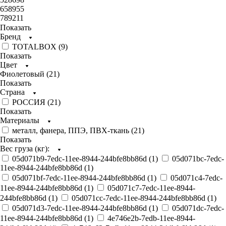
658955
789211
Показать
Бренд
TOTALBOX (
9
)
Показать
Цвет
Фиолетовый (
21
)
Показать
Страна
РОССИЯ (
21
)
Показать
Материалы
металл, фанера, ППЭ, ПВХ-ткань (
21
)
Показать
Вес груза (кг):
05d071b9-7edc-11ee-8944-244bfe8bb86d (
1
)
05d071bc-7edc-
11ee-8944-244bfe8bb86d (
1
)
05d071bf-7edc-11ee-8944-244bfe8bb86d (
1
)
05d071c4-7edc-
11ee-8944-244bfe8bb86d (
1
)
05d071c7-7edc-11ee-8944-
244bfe8bb86d (
1
)
05d071cc-7edc-11ee-8944-244bfe8bb86d (
1
)
05d071d3-7edc-11ee-8944-244bfe8bb86d (
1
)
05d071dc-7edc-
11ee-8944-244bfe8bb86d (
1
)
4e746e2b-7edb-11ee-8944-