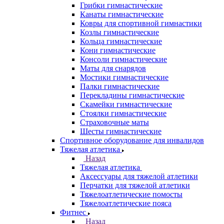
Грибки гимнастические
Канаты гимнастические
Ковры для спортивной гимнастики
Козлы гимнастические
Кольца гимнастические
Кони гимнастические
Консоли гимнастические
Маты для снарядов
Мостики гимнастические
Палки гимнастические
Перекладины гимнастические
Скамейки гимнастические
Стоялки гимнастические
Страховочные маты
Шесты гимнастические
Спортивное оборудование для инвалидов
Тяжелая атлетика
Назад
Тяжелая атлетика
Аксессуары для тяжелой атлетики
Перчатки для тяжелой атлетики
Тяжелоатлетические помосты
Тяжелоатлетические пояса
Фитнес
Назад