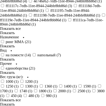
244bfe8bb86d (
4
)
4e746e62-7edb-11ee-8944-244bfe8bb86d (
1
)
ff11117c-7edb-11ee-8944-244bfe8bb86d (
3
)
ff11118d-7edb-
11ee-8944-244bfe8bb86d (
1
)
ff111195-7edb-11ee-8944-
244bfe8bb86d (
1
)
ff111198-7edb-11ee-8944-244bfe8bb86d (
1
)
ff11119e-7edb-11ee-8944-244bfe8bb86d (
1
)
ff1111ca-7edb-11ee-
8944-244bfe8bb86d (
1
)
Показать все
Показать
Назначение
ринг ММА (
21
)
Показать
Вид
на помосте (
14
)
напольный (
7
)
Показать
Прочее
единоборства (
21
)
Показать
Вес груза (кг):
1000 (
1
)
1200 (
1
)
1250 (
1
)
1300 (
1
)
1360 (
1
)
1400 (
1
)
1590 (
1
)
1700 (
1
)
1740 (
1
)
1800 (
1
)
2000 (
1
)
2500 (
1
)
3800
(
1
)
450 (
4
)
480 (
3
)
980 (
1
)
Показать все
Показать