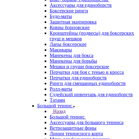
Аксессуары для единоборств
Боксерские ринги
Будо-маты
Защитная экипировка
Ковры борцовские
Кронштейны (подвесы) для боксерских
груш и мешков
Лапы боксерские
Макивары
Манекены для бокса
Манекены для борьбы
Мешки и груши боксерские
Перчатки для боя с тенью и кросса
Перчатки для единоборств
Ринги для смешанных единоборств
Ролл-маты
Судейский инвентарь для единоборств
Татами
Большой теннис
Назад
Большой теннис
Аксессуары для большого тенниса
Ветрозащитные фоны
Линии теннисного корта