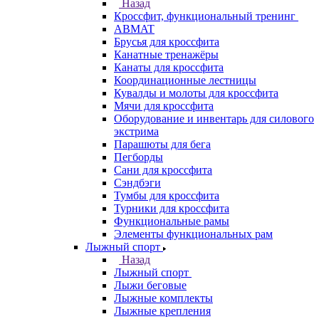
Назад
Кроссфит, функциональный тренинг
ABMAT
Брусья для кроссфита
Канатные тренажёры
Канаты для кроссфита
Координационные лестницы
Кувалды и молоты для кроссфита
Мячи для кроссфита
Оборудование и инвентарь для силового
экстрима
Парашюты для бега
Пегборды
Сани для кроссфита
Сэндбэги
Тумбы для кроссфита
Турники для кроссфита
Функциональные рамы
Элементы функциональных рам
Лыжный спорт
Назад
Лыжный спорт
Лыжи беговые
Лыжные комплекты
Лыжные крепления