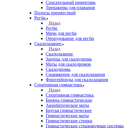
Спасательный инвентарь
Тренажеры для плавания
Полосы препятствий
Регби
Назад
Регби
Мячи для регби
Оборудование для регби
Скалолазание
Назад
Скалолазание
Зацепы для скалодрома
Маты для скалодромов
Скалодромы
Снаряжение для скалолазания
Фингерборды для скалолазания
Спортивная гимнастика
Назад
Спортивная гимнастика
Бревна гимнастические
Акробатические маты
Брусья гимнастические
Гимнастические маты
Гимнастические стенки
Гимнастические страховочные системы