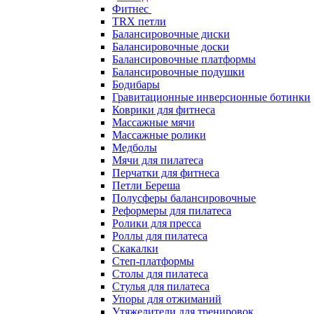
Фитнес
TRX петли
Балансировочные диски
Балансировочные доски
Балансировочные платформы
Балансировочные подушки
Бодибары
Гравитационные инверсионные ботинки
Коврики для фитнеса
Массажные мячи
Массажные ролики
Медболы
Мячи для пилатеса
Перчатки для фитнеса
Петли Береша
Полусферы балансировочные
Реформеры для пилатеса
Ролики для пресса
Роллы для пилатеса
Скакалки
Степ-платформы
Столы для пилатеса
Стулья для пилатеса
Упоры для отжиманий
Утяжелители для тренировок