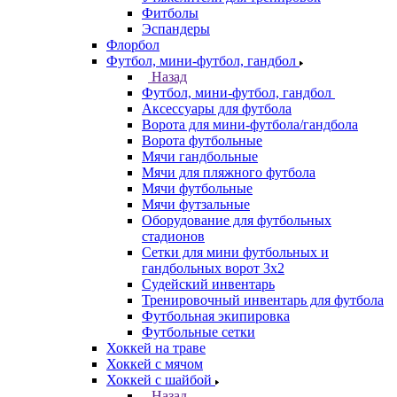
Фитболы
Эспандеры
Флорбол
Футбол, мини-футбол, гандбол
Назад
Футбол, мини-футбол, гандбол
Аксессуары для футбола
Ворота для мини-футбола/гандбола
Ворота футбольные
Мячи гандбольные
Мячи для пляжного футбола
Мячи футбольные
Мячи футзальные
Оборудование для футбольных
стадионов
Сетки для мини футбольных и
гандбольных ворот 3х2
Судейский инвентарь
Тренировочный инвентарь для футбола
Футбольная экипировка
Футбольные сетки
Хоккей на траве
Хоккей с мячом
Хоккей с шайбой
Назад