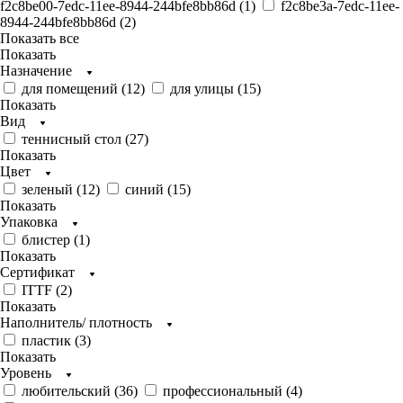
f2c8be00-7edc-11ee-8944-244bfe8bb86d (
1
)
f2c8be3a-7edc-11ee-
8944-244bfe8bb86d (
2
)
Показать все
Показать
Назначение
для помещений (
12
)
для улицы (
15
)
Показать
Вид
теннисный стол (
27
)
Показать
Цвет
зеленый (
12
)
синий (
15
)
Показать
Упаковка
блистер (
1
)
Показать
Сертификат
ITTF (
2
)
Показать
Наполнитель/ плотность
пластик (
3
)
Показать
Уровень
любительский (
36
)
профессиональный (
4
)