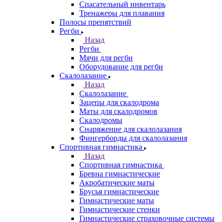
Спасательный инвентарь
Тренажеры для плавания
Полосы препятствий
Регби
Назад
Регби
Мячи для регби
Оборудование для регби
Скалолазание
Назад
Скалолазание
Зацепы для скалодрома
Маты для скалодромов
Скалодромы
Снаряжение для скалолазания
Фингерборды для скалолазания
Спортивная гимнастика
Назад
Спортивная гимнастика
Бревна гимнастические
Акробатические маты
Брусья гимнастические
Гимнастические маты
Гимнастические стенки
Гимнастические страховочные системы