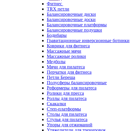
Фитнес
TRX петли
Балансировочные диски
Балансировочные доски
Балансировочные платформы
Балансировочные подушки
Бодибары
Гравитационные инверсионные ботинки
Коврики для фитнеса
Массажные мячи
Массажные ролики
Медболы
Мячи для пилатеса
Перчатки для фитнеса
Петли Береша
Полусферы балансировочные
Реформеры для пилатеса
Ролики для пресса
Роллы для пилатеса
Скакалки
Степ-платформы
Столы для пилатеса
Стулья для пилатеса
Упоры для отжиманий
Утяжелители для тренировок