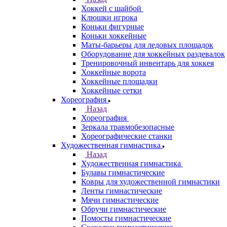
Хоккей с шайбой
Клюшки игрока
Коньки фигурные
Коньки хоккейные
Маты-барьеры для ледовых площадок
Оборудование для хоккейных раздевалок
Тренировочный инвентарь для хоккея
Хоккейные ворота
Хоккейные площадки
Хоккейные сетки
Хореография
Назад
Хореография
Зеркала травмобезопасные
Хореографические станки
Художественная гимнастика
Назад
Художественная гимнастика
Булавы гимнастические
Ковры для художественной гимнастики
Ленты гимнастические
Мячи гимнастические
Обручи гимнастические
Помосты гимнастические