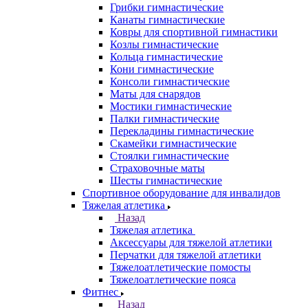
Грибки гимнастические
Канаты гимнастические
Ковры для спортивной гимнастики
Козлы гимнастические
Кольца гимнастические
Кони гимнастические
Консоли гимнастические
Маты для снарядов
Мостики гимнастические
Палки гимнастические
Перекладины гимнастические
Скамейки гимнастические
Стоялки гимнастические
Страховочные маты
Шесты гимнастические
Спортивное оборудование для инвалидов
Тяжелая атлетика
Назад
Тяжелая атлетика
Аксессуары для тяжелой атлетики
Перчатки для тяжелой атлетики
Тяжелоатлетические помосты
Тяжелоатлетические пояса
Фитнес
Назад