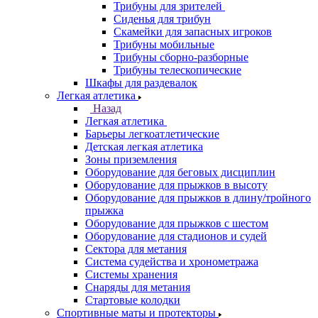
Трибуны для зрителей
Сиденья для трибун
Скамейки для запасных игроков
Трибуны мобильные
Трибуны сборно-разборные
Трибуны телескопические
Шкафы для раздевалок
Легкая атлетика
Назад
Легкая атлетика
Барьеры легкоатлетические
Детская легкая атлетика
Зоны приземления
Оборудование для беговых дисциплин
Оборудование для прыжков в высоту
Оборудование для прыжков в длину/тройного
прыжка
Оборудование для прыжков с шестом
Оборудование для стадионов и судей
Сектора для метания
Система судейства и хронометража
Системы хранения
Снаряды для метания
Стартовые колодки
Спортивные маты и протекторы