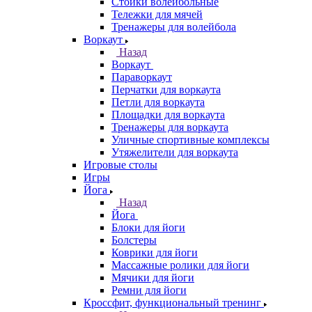
Стойки волейбольные
Тележки для мячей
Тренажеры для волейбола
Воркаут
Назад
Воркаут
Параворкаут
Перчатки для воркаута
Петли для воркаута
Площадки для воркаута
Тренажеры для воркаута
Уличные спортивные комплексы
Утяжелители для воркаута
Игровые столы
Игры
Йога
Назад
Йога
Блоки для йоги
Болстеры
Коврики для йоги
Массажные ролики для йоги
Мячики для йоги
Ремни для йоги
Кроссфит, функциональный тренинг