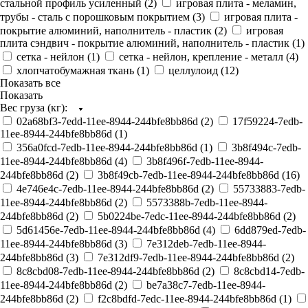
стальной профиль усиленный (
2
)
игровая плита - меламин,
трубы - сталь с порошковым покрытием (
3
)
игровая плита -
покрытие алюминий, наполнитель - пластик (
2
)
игровая
плита сэндвич - покрытие алюминий, наполнитель - пластик (
1
)
сетка - нейлон (
1
)
сетка - нейлон, крепление - металл (
4
)
хлопчатобумажная ткань (
1
)
целлулоид (
12
)
Показать все
Показать
Вес груза (кг):
02a68bf3-7edd-11ee-8944-244bfe8bb86d (
2
)
17f59224-7edb-
11ee-8944-244bfe8bb86d (
1
)
356a0fcd-7edb-11ee-8944-244bfe8bb86d (
1
)
3b8f494c-7edb-
11ee-8944-244bfe8bb86d (
4
)
3b8f496f-7edb-11ee-8944-
244bfe8bb86d (
2
)
3b8f49cb-7edb-11ee-8944-244bfe8bb86d (
16
)
4e746e4c-7edb-11ee-8944-244bfe8bb86d (
2
)
55733883-7edb-
11ee-8944-244bfe8bb86d (
2
)
5573388b-7edb-11ee-8944-
244bfe8bb86d (
2
)
5b0224be-7edc-11ee-8944-244bfe8bb86d (
2
)
5d61456e-7edb-11ee-8944-244bfe8bb86d (
4
)
6dd879ed-7edb-
11ee-8944-244bfe8bb86d (
3
)
7e312deb-7edb-11ee-8944-
244bfe8bb86d (
3
)
7e312df9-7edb-11ee-8944-244bfe8bb86d (
2
)
8c8cbd08-7edb-11ee-8944-244bfe8bb86d (
2
)
8c8cbd14-7edb-
11ee-8944-244bfe8bb86d (
2
)
be7a38c7-7edb-11ee-8944-
244bfe8bb86d (
2
)
f2c8bdfd-7edc-11ee-8944-244bfe8bb86d (
1
)