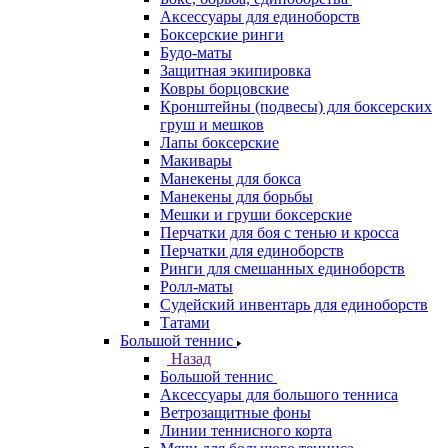
Аксессуары для единоборств
Боксерские ринги
Будо-маты
Защитная экипировка
Ковры борцовские
Кронштейны (подвесы) для боксерских
груш и мешков
Лапы боксерские
Макивары
Манекены для бокса
Манекены для борьбы
Мешки и груши боксерские
Перчатки для боя с тенью и кросса
Перчатки для единоборств
Ринги для смешанных единоборств
Ролл-маты
Судейский инвентарь для единоборств
Татами
Большой теннис
Назад
Большой теннис
Аксессуары для большого тенниса
Ветрозащитные фоны
Линии теннисного корта