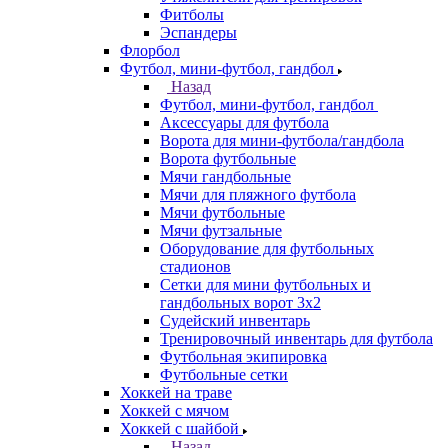
Фитболы
Эспандеры
Флорбол
Футбол, мини-футбол, гандбол
Назад
Футбол, мини-футбол, гандбол
Аксессуары для футбола
Ворота для мини-футбола/гандбола
Ворота футбольные
Мячи гандбольные
Мячи для пляжного футбола
Мячи футбольные
Мячи футзальные
Оборудование для футбольных
стадионов
Сетки для мини футбольных и
гандбольных ворот 3х2
Судейский инвентарь
Тренировочный инвентарь для футбола
Футбольная экипировка
Футбольные сетки
Хоккей на траве
Хоккей с мячом
Хоккей с шайбой
Назад