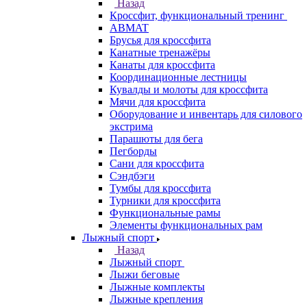
Назад
Кроссфит, функциональный тренинг
ABMAT
Брусья для кроссфита
Канатные тренажёры
Канаты для кроссфита
Координационные лестницы
Кувалды и молоты для кроссфита
Мячи для кроссфита
Оборудование и инвентарь для силового
экстрима
Парашюты для бега
Пегборды
Сани для кроссфита
Сэндбэги
Тумбы для кроссфита
Турники для кроссфита
Функциональные рамы
Элементы функциональных рам
Лыжный спорт
Назад
Лыжный спорт
Лыжи беговые
Лыжные комплекты
Лыжные крепления