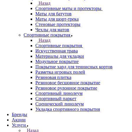
Назад
Спортивные маты и протекторы
Маты для батутов
Маты для шорт-трека
Стеновые протекторы
Чехлы для матов
Спортивные покрытия
Назад
Спортивные покрытия
Искусственная трава
Материалы для укладки
Модульное покрытие
Покрытие хард для теннисных кортов
Разметка игровых полей
Резиновая плитка
Резиновое бесшовное покрытие
Резиновое рулонное покрытие
Спортивный линолеум
Спортивный паркет
Сценический линолеум
Укладка спортивного покрытия
Бренды
Акции
Услуги
Назад