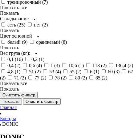
тренировочный (
7
)
Показать все
Показать
Складывание
есть (
25
)
нет (
2
)
Показать
Цвет основной
белый (
9
)
оранжевый (
8
)
Показать
Вес груза (кг):
0,1 (
16
)
0,2 (
1
)
0,4 (
2
)
0,6 (
4
)
1 (
3
)
10,6 (
1
)
118 (
2
)
136,4 (
2
)
4,8 (
1
)
51 (
2
)
53 (
4
)
55 (
2
)
6 (
1
)
60 (
3
)
67
(
2
)
71 (
2
)
77 (
2
)
78 (
2
)
80 (
2
)
85 (
2
)
Показать все
Показать
Очистить фильтр
Показать
Очистить фильтр
Главная
Бренды
DONIC
DONIC