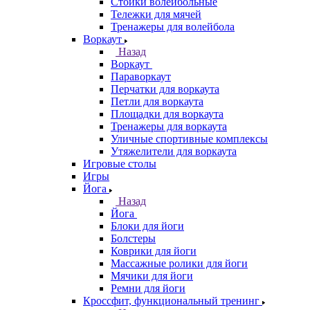
Стойки волейбольные
Тележки для мячей
Тренажеры для волейбола
Воркаут
Назад
Воркаут
Параворкаут
Перчатки для воркаута
Петли для воркаута
Площадки для воркаута
Тренажеры для воркаута
Уличные спортивные комплексы
Утяжелители для воркаута
Игровые столы
Игры
Йога
Назад
Йога
Блоки для йоги
Болстеры
Коврики для йоги
Массажные ролики для йоги
Мячики для йоги
Ремни для йоги
Кроссфит, функциональный тренинг