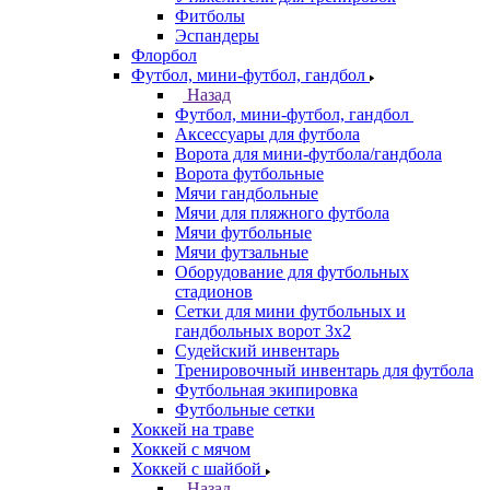
Фитболы
Эспандеры
Флорбол
Футбол, мини-футбол, гандбол
Назад
Футбол, мини-футбол, гандбол
Аксессуары для футбола
Ворота для мини-футбола/гандбола
Ворота футбольные
Мячи гандбольные
Мячи для пляжного футбола
Мячи футбольные
Мячи футзальные
Оборудование для футбольных
стадионов
Сетки для мини футбольных и
гандбольных ворот 3х2
Судейский инвентарь
Тренировочный инвентарь для футбола
Футбольная экипировка
Футбольные сетки
Хоккей на траве
Хоккей с мячом
Хоккей с шайбой
Назад