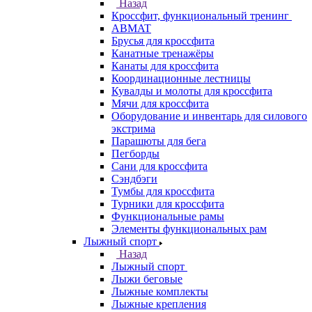
Назад
Кроссфит, функциональный тренинг
ABMAT
Брусья для кроссфита
Канатные тренажёры
Канаты для кроссфита
Координационные лестницы
Кувалды и молоты для кроссфита
Мячи для кроссфита
Оборудование и инвентарь для силового
экстрима
Парашюты для бега
Пегборды
Сани для кроссфита
Сэндбэги
Тумбы для кроссфита
Турники для кроссфита
Функциональные рамы
Элементы функциональных рам
Лыжный спорт
Назад
Лыжный спорт
Лыжи беговые
Лыжные комплекты
Лыжные крепления