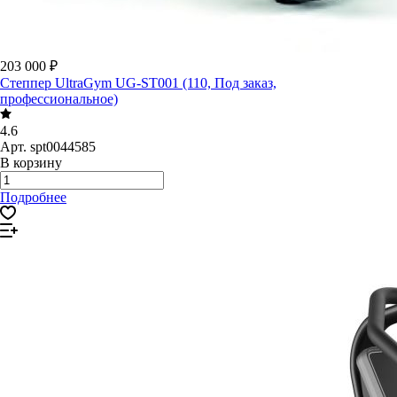
203 000 ₽
Степпер UltraGym UG-ST001 (110, Под заказ,
профессиональное)
4.6
Арт.
spt0044585
В корзину
Подробнее