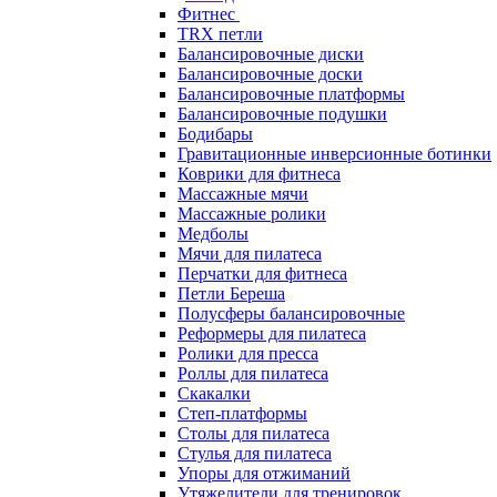
Фитнес
TRX петли
Балансировочные диски
Балансировочные доски
Балансировочные платформы
Балансировочные подушки
Бодибары
Гравитационные инверсионные ботинки
Коврики для фитнеса
Массажные мячи
Массажные ролики
Медболы
Мячи для пилатеса
Перчатки для фитнеса
Петли Береша
Полусферы балансировочные
Реформеры для пилатеса
Ролики для пресса
Роллы для пилатеса
Скакалки
Степ-платформы
Столы для пилатеса
Стулья для пилатеса
Упоры для отжиманий
Утяжелители для тренировок