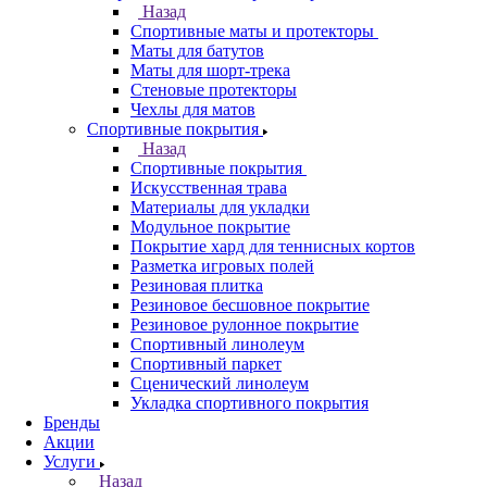
Назад
Спортивные маты и протекторы
Маты для батутов
Маты для шорт-трека
Стеновые протекторы
Чехлы для матов
Спортивные покрытия
Назад
Спортивные покрытия
Искусственная трава
Материалы для укладки
Модульное покрытие
Покрытие хард для теннисных кортов
Разметка игровых полей
Резиновая плитка
Резиновое бесшовное покрытие
Резиновое рулонное покрытие
Спортивный линолеум
Спортивный паркет
Сценический линолеум
Укладка спортивного покрытия
Бренды
Акции
Услуги
Назад