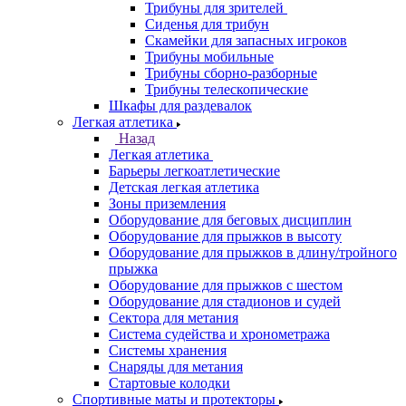
Трибуны для зрителей
Сиденья для трибун
Скамейки для запасных игроков
Трибуны мобильные
Трибуны сборно-разборные
Трибуны телескопические
Шкафы для раздевалок
Легкая атлетика
Назад
Легкая атлетика
Барьеры легкоатлетические
Детская легкая атлетика
Зоны приземления
Оборудование для беговых дисциплин
Оборудование для прыжков в высоту
Оборудование для прыжков в длину/тройного
прыжка
Оборудование для прыжков с шестом
Оборудование для стадионов и судей
Сектора для метания
Система судейства и хронометража
Системы хранения
Снаряды для метания
Стартовые колодки
Спортивные маты и протекторы