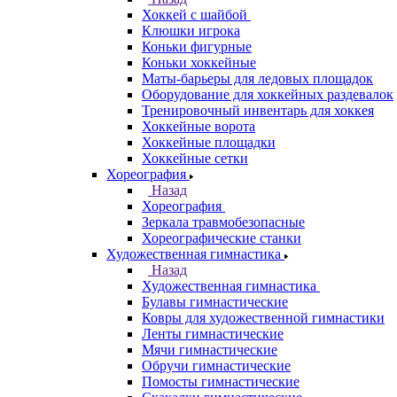
Хоккей с шайбой
Клюшки игрока
Коньки фигурные
Коньки хоккейные
Маты-барьеры для ледовых площадок
Оборудование для хоккейных раздевалок
Тренировочный инвентарь для хоккея
Хоккейные ворота
Хоккейные площадки
Хоккейные сетки
Хореография
Назад
Хореография
Зеркала травмобезопасные
Хореографические станки
Художественная гимнастика
Назад
Художественная гимнастика
Булавы гимнастические
Ковры для художественной гимнастики
Ленты гимнастические
Мячи гимнастические
Обручи гимнастические
Помосты гимнастические