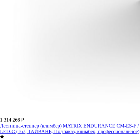
1 314 266 ₽
Лестница-степпер (климбер) MATRIX ENDURANCE CM-ES-F /
LED-C (167, ТАЙВАНЬ, Под заказ, климбер, профессиональное)