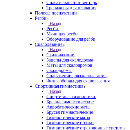
Спасательный инвентарь
Тренажеры для плавания
Полосы препятствий
Регби
Назад
Регби
Мячи для регби
Оборудование для регби
Скалолазание
Назад
Скалолазание
Зацепы для скалодрома
Маты для скалодромов
Скалодромы
Снаряжение для скалолазания
Фингерборды для скалолазания
Спортивная гимнастика
Назад
Спортивная гимнастика
Бревна гимнастические
Акробатические маты
Брусья гимнастические
Гимнастические маты
Гимнастические стенки
Гимнастические страховочные системы