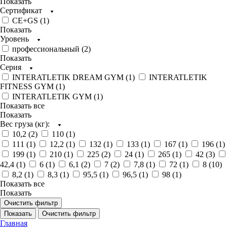
Показать
Сертификат
CE+GS (
1
)
Показать
Уровень
профессиональный (
2
)
Показать
Серия
INTERATLETIK DREAM GYM (
1
)
INTERATLETIK
FITNESS GYM (
1
)
INTERATLETIK GYM (
1
)
Показать все
Показать
Вес груза (кг):
10,2 (
2
)
110 (
1
)
111 (
1
)
12,2 (
1
)
132 (
1
)
133 (
1
)
167 (
1
)
196 (
1
)
199 (
1
)
210 (
1
)
225 (
2
)
24 (
1
)
265 (
1
)
42 (
3
)
42,4 (
1
)
6 (
1
)
6,1 (
2
)
7 (
2
)
7,8 (
1
)
72 (
1
)
8 (
10
)
8,2 (
1
)
8,3 (
1
)
95,5 (
1
)
96,5 (
1
)
98 (
1
)
Показать все
Показать
Очистить фильтр
Показать
Очистить фильтр
Главная