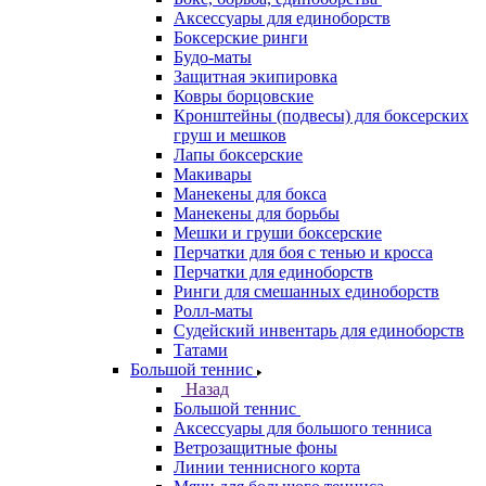
Аксессуары для единоборств
Боксерские ринги
Будо-маты
Защитная экипировка
Ковры борцовские
Кронштейны (подвесы) для боксерских
груш и мешков
Лапы боксерские
Макивары
Манекены для бокса
Манекены для борьбы
Мешки и груши боксерские
Перчатки для боя с тенью и кросса
Перчатки для единоборств
Ринги для смешанных единоборств
Ролл-маты
Судейский инвентарь для единоборств
Татами
Большой теннис
Назад
Большой теннис
Аксессуары для большого тенниса
Ветрозащитные фоны
Линии теннисного корта