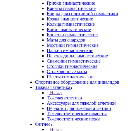
Грибки гимнастические
Канаты гимнастические
Ковры для спортивной гимнастики
Козлы гимнастические
Кольца гимнастические
Кони гимнастические
Консоли гимнастические
Маты для снарядов
Мостики гимнастические
Палки гимнастические
Перекладины гимнастические
Скамейки гимнастические
Стоялки гимнастические
Страховочные маты
Шесты гимнастические
Спортивное оборудование для инвалидов
Тяжелая атлетика
Назад
Тяжелая атлетика
Аксессуары для тяжелой атлетики
Перчатки для тяжелой атлетики
Тяжелоатлетические помосты
Тяжелоатлетические пояса
Фитнес
Назад