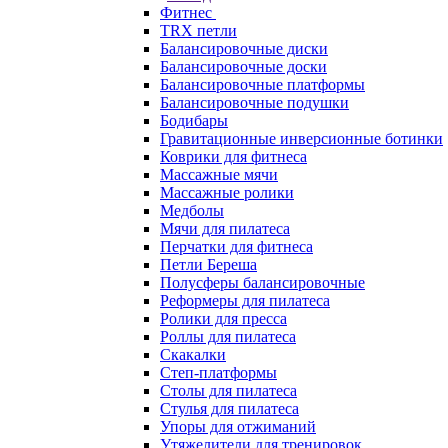
Фитнес
TRX петли
Балансировочные диски
Балансировочные доски
Балансировочные платформы
Балансировочные подушки
Бодибары
Гравитационные инверсионные ботинки
Коврики для фитнеса
Массажные мячи
Массажные ролики
Медболы
Мячи для пилатеса
Перчатки для фитнеса
Петли Береша
Полусферы балансировочные
Реформеры для пилатеса
Ролики для пресса
Роллы для пилатеса
Скакалки
Степ-платформы
Столы для пилатеса
Стулья для пилатеса
Упоры для отжиманий
Утяжелители для тренировок