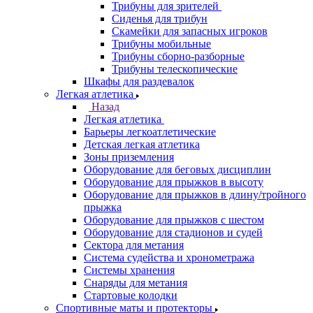
Трибуны для зрителей
Сиденья для трибун
Скамейки для запасных игроков
Трибуны мобильные
Трибуны сборно-разборные
Трибуны телескопические
Шкафы для раздевалок
Легкая атлетика
Назад
Легкая атлетика
Барьеры легкоатлетические
Детская легкая атлетика
Зоны приземления
Оборудование для беговых дисциплин
Оборудование для прыжков в высоту
Оборудование для прыжков в длину/тройного
прыжка
Оборудование для прыжков с шестом
Оборудование для стадионов и судей
Сектора для метания
Система судейства и хронометража
Системы хранения
Снаряды для метания
Стартовые колодки
Спортивные маты и протекторы