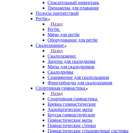
Спасательный инвентарь
Тренажеры для плавания
Полосы препятствий
Регби
Назад
Регби
Мячи для регби
Оборудование для регби
Скалолазание
Назад
Скалолазание
Зацепы для скалодрома
Маты для скалодромов
Скалодромы
Снаряжение для скалолазания
Фингерборды для скалолазания
Спортивная гимнастика
Назад
Спортивная гимнастика
Бревна гимнастические
Акробатические маты
Брусья гимнастические
Гимнастические маты
Гимнастические стенки
Гимнастические страховочные системы