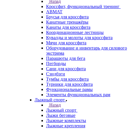
Назад
Кроссфит, функциональный тренинг
ABMAT
Брусья для кроссфита
Канатные тренажёры
Канаты для кроссфита
Координационные лестницы
Кувалды и молоты для кроссфита
Мячи для кроссфита
Оборудование и инвентарь для силового
экстрима
Парашюты для бега
Пегборды
Сани для кроссфита
Сэндбэги
Тумбы для кроссфита
Турники для кроссфита
Функциональные рамы
Элементы функциональных рам
Лыжный спорт
Назад
Лыжный спорт
Лыжи беговые
Лыжные комплекты
Лыжные крепления