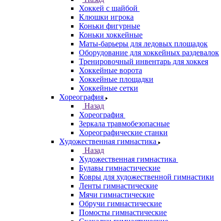
Хоккей с шайбой
Клюшки игрока
Коньки фигурные
Коньки хоккейные
Маты-барьеры для ледовых площадок
Оборудование для хоккейных раздевалок
Тренировочный инвентарь для хоккея
Хоккейные ворота
Хоккейные площадки
Хоккейные сетки
Хореография
Назад
Хореография
Зеркала травмобезопасные
Хореографические станки
Художественная гимнастика
Назад
Художественная гимнастика
Булавы гимнастические
Ковры для художественной гимнастики
Ленты гимнастические
Мячи гимнастические
Обручи гимнастические
Помосты гимнастические