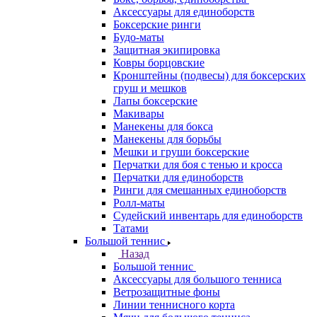
Аксессуары для единоборств
Боксерские ринги
Будо-маты
Защитная экипировка
Ковры борцовские
Кронштейны (подвесы) для боксерских
груш и мешков
Лапы боксерские
Макивары
Манекены для бокса
Манекены для борьбы
Мешки и груши боксерские
Перчатки для боя с тенью и кросса
Перчатки для единоборств
Ринги для смешанных единоборств
Ролл-маты
Судейский инвентарь для единоборств
Татами
Большой теннис
Назад
Большой теннис
Аксессуары для большого тенниса
Ветрозащитные фоны
Линии теннисного корта