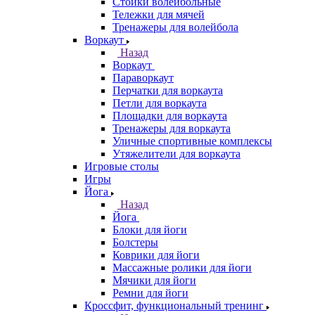
Стойки волейбольные
Тележки для мячей
Тренажеры для волейбола
Воркаут
Назад
Воркаут
Параворкаут
Перчатки для воркаута
Петли для воркаута
Площадки для воркаута
Тренажеры для воркаута
Уличные спортивные комплексы
Утяжелители для воркаута
Игровые столы
Игры
Йога
Назад
Йога
Блоки для йоги
Болстеры
Коврики для йоги
Массажные ролики для йоги
Мячики для йоги
Ремни для йоги
Кроссфит, функциональный тренинг