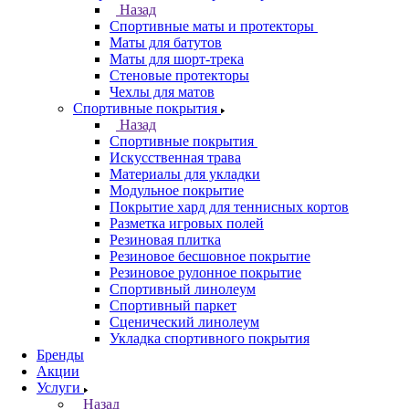
Назад
Спортивные маты и протекторы
Маты для батутов
Маты для шорт-трека
Стеновые протекторы
Чехлы для матов
Спортивные покрытия
Назад
Спортивные покрытия
Искусственная трава
Материалы для укладки
Модульное покрытие
Покрытие хард для теннисных кортов
Разметка игровых полей
Резиновая плитка
Резиновое бесшовное покрытие
Резиновое рулонное покрытие
Спортивный линолеум
Спортивный паркет
Сценический линолеум
Укладка спортивного покрытия
Бренды
Акции
Услуги
Назад