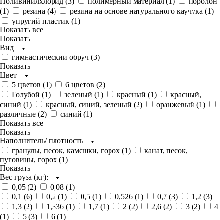
Поливинилхлорид (
3
)
полимерный материал (
1
)
поролон
(
1
)
резина (
4
)
резина на основе натурального каучука (
1
)
упругий пластик (
1
)
Показать все
Показать
Вид
гимнастический обруч (
3
)
Показать
Цвет
5 цветов (
1
)
6 цветов (
2
)
Голубой (
1
)
зеленый (
1
)
красный (
1
)
красный,
синий (
1
)
красный, синий, зеленый (
2
)
оранжевый (
1
)
различные (
2
)
синий (
1
)
Показать все
Показать
Наполнитель/ плотность
гранулы, песок, камешки, горох (
1
)
канат, песок,
пуговицы, горох (
1
)
Показать
Вес груза (кг):
0,05 (
2
)
0,08 (
1
)
0,1 (
6
)
0,2 (
1
)
0,5 (
1
)
0,526 (
1
)
0,7 (
3
)
1,2 (
3
)
1,3 (
2
)
1,336 (
1
)
1,7 (
1
)
2 (
2
)
2,6 (
2
)
3 (
2
)
4
(
1
)
5 (
3
)
6 (
1
)