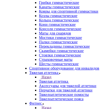
Грибки гимнастические
Канаты гимнастические
Ковры для спортивной гимнастики
Козлы гимнастические
Кольца гимнастические
Кони гимнастические
Консоли гимнастические
Маты для снарядов
Мостики гимнастические
Палки гимнастические
Перекладины гимнастические
Скамейки гимнастические
Стоялки гимнастические
Страховочные маты
Шесты гимнастические
Спортивное оборудование для инвалидов
Тяжелая атлетика
Назад
Тяжелая атлетика
Аксессуары для тяжелой атлетики
Перчатки для тяжелой атлетики
Тяжелоатлетические помосты
Тяжелоатлетические пояса
Фитнес
Назад