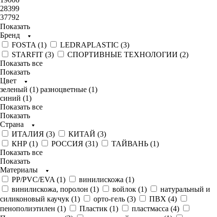
28399
37792
Показать
Бренд
FOSTA (
1
)
LEDRAPLASTIC (
3
)
STARFIT (
3
)
СПОРТИВНЫЕ ТЕХНОЛОГИИ (
2
)
Показать все
Показать
Цвет
зеленый (
1
)
разноцветные (
1
)
синий (
1
)
Показать все
Показать
Страна
ИТАЛИЯ (
3
)
КИТАЙ (
3
)
КНР (
1
)
РОССИЯ (
31
)
ТАЙВАНЬ (
1
)
Показать все
Показать
Материалы
PP/PVC/EVA (
1
)
винилискожа (
1
)
винилискожа, поролон (
1
)
войлок (
1
)
натуральный и
силиконовый каучук (
1
)
орто-гель (
3
)
ПВХ (
4
)
пенополиэтилен (
1
)
Пластик (
1
)
пластмасса (
4
)