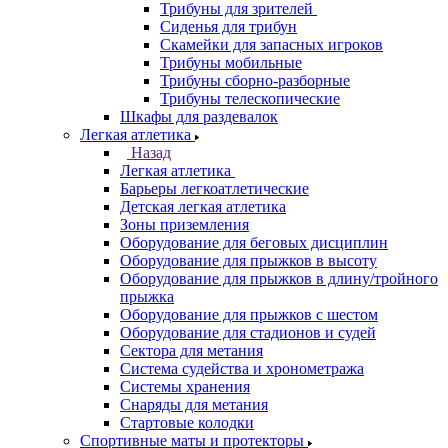
Трибуны для зрителей
Сиденья для трибун
Скамейки для запасных игроков
Трибуны мобильные
Трибуны сборно-разборные
Трибуны телескопические
Шкафы для раздевалок
Легкая атлетика
Назад
Легкая атлетика
Барьеры легкоатлетические
Детская легкая атлетика
Зоны приземления
Оборудование для беговых дисциплин
Оборудование для прыжков в высоту
Оборудование для прыжков в длину/тройного
прыжка
Оборудование для прыжков с шестом
Оборудование для стадионов и судей
Сектора для метания
Система судейства и хронометража
Системы хранения
Снаряды для метания
Стартовые колодки
Спортивные маты и протекторы