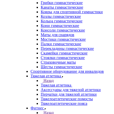
Грибки гимнастические
Канаты гимнастические
Ковры для спортивной гимнастики
Козлы гимнастические
Кольца гимнастические
Кони гимнастические
Консоли гимнастические
Маты для снарядов
Мостики гимнастические
Палки гимнастические
Перекладины гимнастические
Скамейки гимнастические
Стоялки гимнастические
Страховочные маты
Шесты гимнастические
Спортивное оборудование для инвалидов
Тяжелая атлетика
Назад
Тяжелая атлетика
Аксессуары для тяжелой атлетики
Перчатки для тяжелой атлетики
Тяжелоатлетические помосты
Тяжелоатлетические пояса
Фитнес
Назад