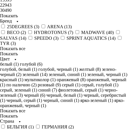
22943
30490
Показать
Бренд
25DEGREES (
3
)
ARENA (
13
)
BECO (
2
)
HYDROTONUS (
7
)
MADWAVE (
40
)
SALVAS (
14
)
SPEEDO (
3
)
SPRINT AQUATICS (
14
)
TYR (
3
)
Показать все
Показать
Цвет
белый (
1
)
голубой (
6
)
голубой, белый (
1
)
голубой, черный (
1
)
желтый (
8
)
зелено-
черный (
2
)
зеленый (
14
)
зеленый, синий (
1
)
зеленый, черный (
1
)
красный (
1
)
мультиколор (
1
)
оранжевый (
8
)
оранжевый, черный
(
1
)
по наличию (
2
)
розовый (
9
)
серый (
1
)
серый, голубой (
1
)
серый, зеленый (
1
)
синий (
7
)
фиолетовый, серый (
1
)
черно-
зеленый (
3
)
черный (
6
)
черный, белый (
1
)
черный, серебристый
(
1
)
черный, серый (
1
)
черный, синий (
1
)
ярко-зеленый (
1
)
ярко-
оранжевый, черный (
1
)
Показать все
Показать
Страна
БЕЛЬГИЯ (
1
)
ГЕРМАНИЯ (
2
)