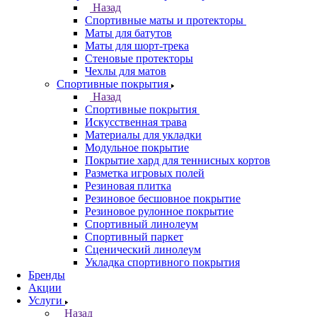
Назад
Спортивные маты и протекторы
Маты для батутов
Маты для шорт-трека
Стеновые протекторы
Чехлы для матов
Спортивные покрытия
Назад
Спортивные покрытия
Искусственная трава
Материалы для укладки
Модульное покрытие
Покрытие хард для теннисных кортов
Разметка игровых полей
Резиновая плитка
Резиновое бесшовное покрытие
Резиновое рулонное покрытие
Спортивный линолеум
Спортивный паркет
Сценический линолеум
Укладка спортивного покрытия
Бренды
Акции
Услуги
Назад