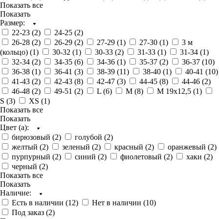
Показать все
Показать
Размер:
22-23 (
2
)
24-25 (
2
)
26-28 (
2
)
26-29 (
2
)
27-29 (
1
)
27-30 (
1
)
3 м
(кольцо) (
1
)
30-32 (
1
)
30-33 (
2
)
31-33 (
1
)
31-34 (
1
)
32-34 (
2
)
34-35 (
6
)
34-36 (
1
)
35-37 (
2
)
36-37 (
10
)
36-38 (
1
)
36-41 (
3
)
38-39 (
11
)
38-40 (
1
)
40-41 (
10
)
41-43 (
2
)
42-43 (
8
)
42-47 (
3
)
44-45 (
8
)
44-46 (
2
)
46-48 (
2
)
49-51 (
2
)
L (
6
)
M (
8
)
M 19х12,5 (
1
)
S (
3
)
XS (
1
)
Показать все
Показать
Цвет (а):
бирюзовый (
2
)
голубой (
2
)
желтый (
2
)
зеленый (
2
)
красный (
2
)
оранжевый (
2
)
пурпурный (
2
)
синий (
2
)
фиолетовый (
2
)
хаки (
2
)
черный (
2
)
Показать все
Показать
Наличие:
Есть в наличии (
12
)
Нет в наличии (
10
)
Под заказ (
2
)