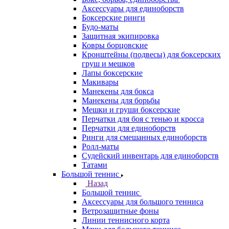
Аксессуары для единоборств
Боксерские ринги
Будо-маты
Защитная экипировка
Ковры борцовские
Кронштейны (подвесы) для боксерских
груш и мешков
Лапы боксерские
Макивары
Манекены для бокса
Манекены для борьбы
Мешки и груши боксерские
Перчатки для боя с тенью и кросса
Перчатки для единоборств
Ринги для смешанных единоборств
Ролл-маты
Судейский инвентарь для единоборств
Татами
Большой теннис
Назад
Большой теннис
Аксессуары для большого тенниса
Ветрозащитные фоны
Линии теннисного корта