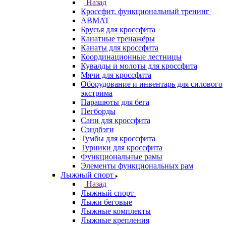
Назад
Кроссфит, функциональный тренинг
ABMAT
Брусья для кроссфита
Канатные тренажёры
Канаты для кроссфита
Координационные лестницы
Кувалды и молоты для кроссфита
Мячи для кроссфита
Оборудование и инвентарь для силового
экстрима
Парашюты для бега
Пегборды
Сани для кроссфита
Сэндбэги
Тумбы для кроссфита
Турники для кроссфита
Функциональные рамы
Элементы функциональных рам
Лыжный спорт
Назад
Лыжный спорт
Лыжи беговые
Лыжные комплекты
Лыжные крепления