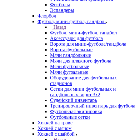
Фитболы
Эспандеры
Флорбол
Футбол, мини-футбол, гандбол
Назад
Футбол, мини-футбол, гандбол
Аксессуары для футбола
Ворота для мини-футбола/гандбола
Ворота футбольные
Мячи гандбольные
Мячи для пляжного футбола
Мячи футбольные
Мячи футзальные
Оборудование для футбольных
стадионов
Сетки для мини футбольных и
гандбольных ворот 3х2
Судейский инвентарь
Тренировочный инвентарь для футбола
Футбольная экипировка
Футбольные сетки
Хоккей на траве
Хоккей с мячом
Хоккей с шайбой
Назад