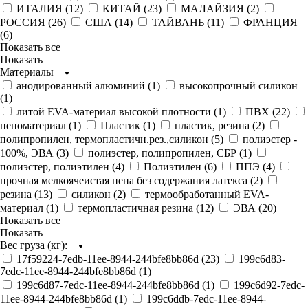
ИТАЛИЯ (
12
)
КИТАЙ (
23
)
МАЛАЙЗИЯ (
2
)
РОССИЯ (
26
)
США (
14
)
ТАЙВАНЬ (
11
)
ФРАНЦИЯ
(
6
)
Показать все
Показать
Материалы
анодированный алюминий (
1
)
высокопрочный силикон
(
1
)
литой EVA-материал высокой плотности (
1
)
ПВХ (
22
)
пеноматериал (
1
)
Пластик (
1
)
пластик, резина (
2
)
полипропилен, термопластичн.рез.,силикон (
5
)
полиэстер -
100%, ЭВА (
3
)
полиэстер, полипропилен, СБР (
1
)
полиэстер, полиэтилен (
4
)
Полиэтилен (
6
)
ППЭ (
4
)
прочная мелкоячеистая пена без содержания латекса (
2
)
резина (
13
)
силикон (
2
)
термообработанный EVA-
материал (
1
)
термопластичная резина (
12
)
ЭВА (
20
)
Показать все
Показать
Вес груза (кг):
17f59224-7edb-11ee-8944-244bfe8bb86d (
23
)
199c6d83-
7edc-11ee-8944-244bfe8bb86d (
1
)
199c6d87-7edc-11ee-8944-244bfe8bb86d (
1
)
199c6d92-7edc-
11ee-8944-244bfe8bb86d (
1
)
199c6ddb-7edc-11ee-8944-