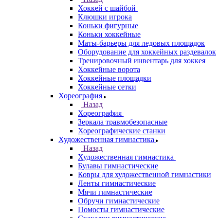
Хоккей с шайбой
Клюшки игрока
Коньки фигурные
Коньки хоккейные
Маты-барьеры для ледовых площадок
Оборудование для хоккейных раздевалок
Тренировочный инвентарь для хоккея
Хоккейные ворота
Хоккейные площадки
Хоккейные сетки
Хореография
Назад
Хореография
Зеркала травмобезопасные
Хореографические станки
Художественная гимнастика
Назад
Художественная гимнастика
Булавы гимнастические
Ковры для художественной гимнастики
Ленты гимнастические
Мячи гимнастические
Обручи гимнастические
Помосты гимнастические