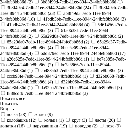
244bfe8bb86d (
2
)
3b8f499d-7edb-11ee-8944-244bfe8bb86d (
1
)
3b8f49c4-7edb-11ee-8944-244bfe8bb86d (
24
)
3b8f49cb-7edb-
11ee-8944-244bfe8bb86d (
23
)
3b8f49d3-7edb-11ee-8944-
244bfe8bb86d (
18
)
41bdb3bb-7edb-11ee-8944-244bfe8bb86d (
3
)
41bdb42e-7edb-11ee-8944-244bfe8bb86d (
4
)
5d61456e-7edb-
11ee-8944-244bfe8bb86d (
3
)
61a0638f-7ede-11ee-8944-
244bfe8bb86d (
2
)
65a29d0a-7edb-11ee-8944-244bfe8bb86d (
2
)
65a29da0-7edb-11ee-8944-244bfe8bb86d (
2
)
65a29e37-7edb-
11ee-8944-244bfe8bb86d (
4
)
6bec5e69-7ede-11ee-8944-
244bfe8bb86d (
4
)
6dd879ed-7edb-11ee-8944-244bfe8bb86d (
17
)
a26c625a-7edd-11ee-8944-244bfe8bb86d (
1
)
be7a385a-7edb-
11ee-8944-244bfe8bb86d (
2
)
be7a3866-7edb-11ee-8944-
244bfe8bb86d (
1
)
c5483ab3-7edb-11ee-8944-244bfe8bb86d (
3
)
cccb93fe-7edb-11ee-8944-244bfe8bb86d (
1
)
d32bb068-7edb-
11ee-8944-244bfe8bb86d (
4
)
d32bb06b-7edb-11ee-8944-
244bfe8bb86d (
1
)
da92ba2f-7edb-11ee-8944-244bfe8bb86d (
3
)
f888cdfb-7edb-11ee-8944-244bfe8bb86d (
3
)
Показать все
Показать
Вид
доска (
28
)
жилет (
9
)
колобашка (
12
)
кольца (
1
)
круг (
3
)
ласты (
26
)
лопатки (
16
)
нарукавники (
19
)
поводок (
2
)
пояс (
9
)