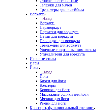
Стойки волейбольные
Тележки для мячей
Тренажеры для волейбола
Воркаут
Назад
Воркаут
Параворкаут
Перчатки для воркаута
Петли для воркаута
Площадки для воркаута
Тренажеры для воркаута
Уличные спортивные комплексы
Утяжелители для воркаута
Игровые столы
Игры
Йога
Назад
Йога
Блоки для йоги
Болстеры
Коврики для йоги
Массажные ролики для йоги
Мячики для йоги
Ремни для йоги
Кроссфит, функциональный тренинг