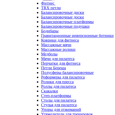
Фитнес
TRX петли
Балансировочные диски
Балансировочные доски
Балансировочные платформы
Балансировочные подушки
Бодибары
Гравитационные инверсионные ботинки
Коврики для фитнеса
Массажные мячи
Массажные ролики
Медболы
Мячи для пилатеса
Перчатки для фитнеса
Петли Береша
Полусферы балансировочные
Реформеры для пилатеса
Ролики для пресса
Роллы для пилатеса
Скакалки
Степ-платформы
Столы для пилатеса
Стулья для пилатеса
Упоры для отжиманий
Утяжелители для тренировок