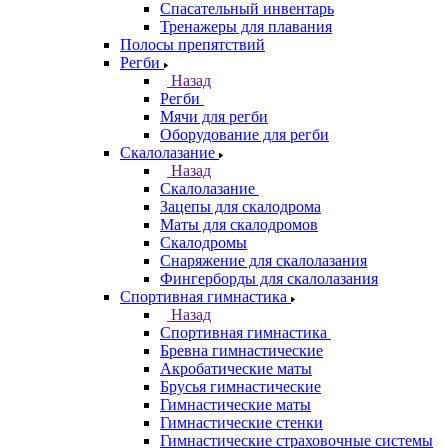
Спасательный инвентарь
Тренажеры для плавания
Полосы препятствий
Регби
Назад
Регби
Мячи для регби
Оборудование для регби
Скалолазание
Назад
Скалолазание
Зацепы для скалодрома
Маты для скалодромов
Скалодромы
Снаряжение для скалолазания
Фингерборды для скалолазания
Спортивная гимнастика
Назад
Спортивная гимнастика
Бревна гимнастические
Акробатические маты
Брусья гимнастические
Гимнастические маты
Гимнастические стенки
Гимнастические страховочные системы