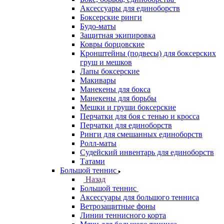
Аксессуары для единоборств
Боксерские ринги
Будо-маты
Защитная экипировка
Ковры борцовские
Кронштейны (подвесы) для боксерских
груш и мешков
Лапы боксерские
Макивары
Манекены для бокса
Манекены для борьбы
Мешки и груши боксерские
Перчатки для боя с тенью и кросса
Перчатки для единоборств
Ринги для смешанных единоборств
Ролл-маты
Судейский инвентарь для единоборств
Татами
Большой теннис
Назад
Большой теннис
Аксессуары для большого тенниса
Ветрозащитные фоны
Линии теннисного корта