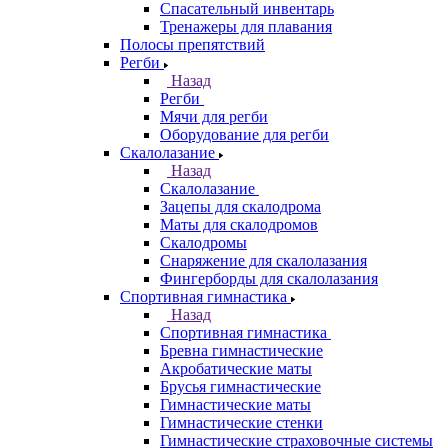
Спасательный инвентарь
Тренажеры для плавания
Полосы препятствий
Регби
Назад
Регби
Мячи для регби
Оборудование для регби
Скалолазание
Назад
Скалолазание
Зацепы для скалодрома
Маты для скалодромов
Скалодромы
Снаряжение для скалолазания
Фингерборды для скалолазания
Спортивная гимнастика
Назад
Спортивная гимнастика
Бревна гимнастические
Акробатические маты
Брусья гимнастические
Гимнастические маты
Гимнастические стенки
Гимнастические страховочные системы