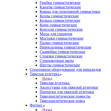
Грибки гимнастические
Канаты гимнастические
Ковры для спортивной гимнастики
Козлы гимнастические
Кольца гимнастические
Кони гимнастические
Консоли гимнастические
Маты для снарядов
Мостики гимнастические
Палки гимнастические
Перекладины гимнастические
Скамейки гимнастические
Стоялки гимнастические
Страховочные маты
Шесты гимнастические
Спортивное оборудование для инвалидов
Тяжелая атлетика
Назад
Тяжелая атлетика
Аксессуары для тяжелой атлетики
Перчатки для тяжелой атлетики
Тяжелоатлетические помосты
Тяжелоатлетические пояса
Фитнес
Назад