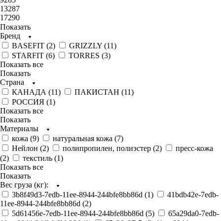
13287
17290
Показать
Бренд
BASEFIT (
2
)
GRIZZLY (
11
)
STARFIT (
6
)
TORRES (
3
)
Показать все
Показать
Страна
КАНАДА (
11
)
ПАКИСТАН (
11
)
РОССИЯ (
1
)
Показать все
Показать
Материалы
кожа (
9
)
натуральная кожа (
7
)
Нейлон (
2
)
полипропилен, полиэстер (
2
)
пресс-кожа
(
2
)
текстиль (
1
)
Показать все
Показать
Вес груза (кг):
3b8f49d3-7edb-11ee-8944-244bfe8bb86d (
1
)
41bdb42e-7edb-
11ee-8944-244bfe8bb86d (
2
)
5d61456e-7edb-11ee-8944-244bfe8bb86d (
5
)
65a29da0-7edb-