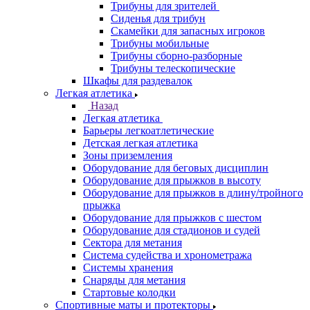
Трибуны для зрителей
Сиденья для трибун
Скамейки для запасных игроков
Трибуны мобильные
Трибуны сборно-разборные
Трибуны телескопические
Шкафы для раздевалок
Легкая атлетика
Назад
Легкая атлетика
Барьеры легкоатлетические
Детская легкая атлетика
Зоны приземления
Оборудование для беговых дисциплин
Оборудование для прыжков в высоту
Оборудование для прыжков в длину/тройного
прыжка
Оборудование для прыжков с шестом
Оборудование для стадионов и судей
Сектора для метания
Система судейства и хронометража
Системы хранения
Снаряды для метания
Стартовые колодки
Спортивные маты и протекторы