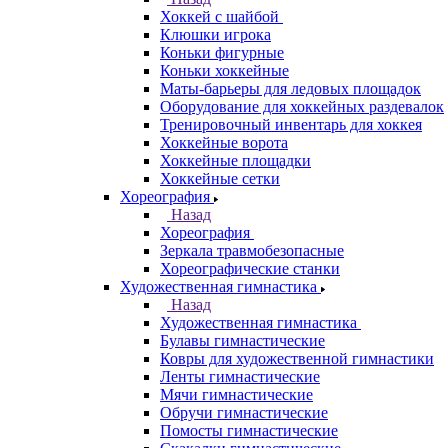
Хоккей с шайбой
Клюшки игрока
Коньки фигурные
Коньки хоккейные
Маты-барьеры для ледовых площадок
Оборудование для хоккейных раздевалок
Тренировочный инвентарь для хоккея
Хоккейные ворота
Хоккейные площадки
Хоккейные сетки
Хореография
Назад
Хореография
Зеркала травмобезопасные
Хореографические станки
Художественная гимнастика
Назад
Художественная гимнастика
Булавы гимнастические
Ковры для художественной гимнастики
Ленты гимнастические
Мячи гимнастические
Обручи гимнастические
Помосты гимнастические