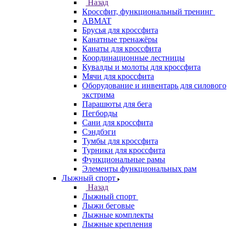
Назад
Кроссфит, функциональный тренинг
ABMAT
Брусья для кроссфита
Канатные тренажёры
Канаты для кроссфита
Координационные лестницы
Кувалды и молоты для кроссфита
Мячи для кроссфита
Оборудование и инвентарь для силового
экстрима
Парашюты для бега
Пегборды
Сани для кроссфита
Сэндбэги
Тумбы для кроссфита
Турники для кроссфита
Функциональные рамы
Элементы функциональных рам
Лыжный спорт
Назад
Лыжный спорт
Лыжи беговые
Лыжные комплекты
Лыжные крепления