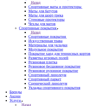
Назад
Спортивные маты и протекторы
Маты для батутов
Маты для шорт-трека
Стеновые протекторы
Чехлы для матов
Спортивные покрытия
Назад
Спортивные покрытия
Искусственная трава
Материалы для укладки
Модульное покрытие
Покрытие хард для теннисных кортов
Разметка игровых полей
Резиновая плитка
Резиновое бесшовное покрытие
Резиновое рулонное покрытие
Спортивный линолеум
Спортивный паркет
Сценический линолеум
Укладка спортивного покрытия
Бренды
Акции
Услуги
Назад