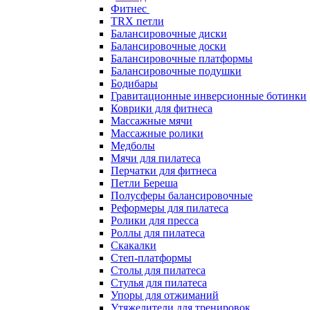
Фитнес
TRX петли
Балансировочные диски
Балансировочные доски
Балансировочные платформы
Балансировочные подушки
Бодибары
Гравитационные инверсионные ботинки
Коврики для фитнеса
Массажные мячи
Массажные ролики
Медболы
Мячи для пилатеса
Перчатки для фитнеса
Петли Береша
Полусферы балансировочные
Реформеры для пилатеса
Ролики для пресса
Роллы для пилатеса
Скакалки
Степ-платформы
Столы для пилатеса
Стулья для пилатеса
Упоры для отжиманий
Утяжелители для тренировок