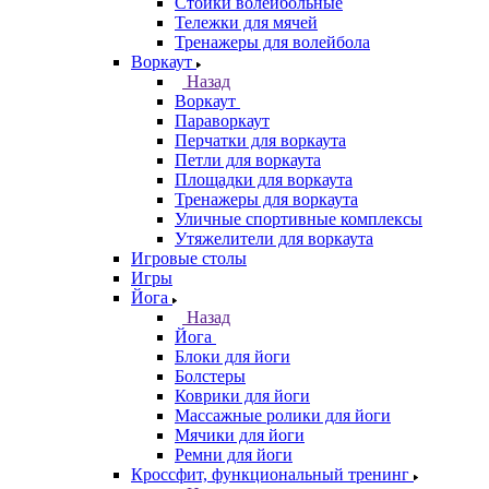
Стойки волейбольные
Тележки для мячей
Тренажеры для волейбола
Воркаут
Назад
Воркаут
Параворкаут
Перчатки для воркаута
Петли для воркаута
Площадки для воркаута
Тренажеры для воркаута
Уличные спортивные комплексы
Утяжелители для воркаута
Игровые столы
Игры
Йога
Назад
Йога
Блоки для йоги
Болстеры
Коврики для йоги
Массажные ролики для йоги
Мячики для йоги
Ремни для йоги
Кроссфит, функциональный тренинг