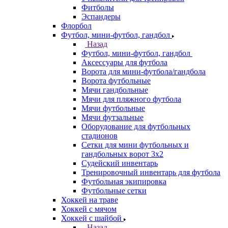
Фитболы
Эспандеры
Флорбол
Футбол, мини-футбол, гандбол
Назад
Футбол, мини-футбол, гандбол
Аксессуары для футбола
Ворота для мини-футбола/гандбола
Ворота футбольные
Мячи гандбольные
Мячи для пляжного футбола
Мячи футбольные
Мячи футзальные
Оборудование для футбольных
стадионов
Сетки для мини футбольных и
гандбольных ворот 3х2
Судейский инвентарь
Тренировочный инвентарь для футбола
Футбольная экипировка
Футбольные сетки
Хоккей на траве
Хоккей с мячом
Хоккей с шайбой
Назад