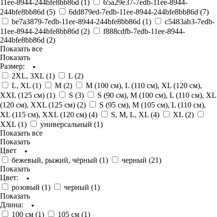
11ee-8944-244bfe8bb86d (
1
)
65a29e37-7edb-11ee-8944-
244bfe8bb86d (
5
)
6dd879ed-7edb-11ee-8944-244bfe8bb86d (
7
)
be7a3879-7edb-11ee-8944-244bfe8bb86d (
1
)
c5483ab3-7edb-
11ee-8944-244bfe8bb86d (
2
)
f888cdfb-7edb-11ee-8944-
244bfe8bb86d (
2
)
Показать все
Показать
Размер:
2XL, 3XL (
1
)
L (
2
)
L, XL (
1
)
M (
2
)
M (100 см), L (110 см), XL (120 см),
XXL (125 см) (
1
)
S (
3
)
S (90 см), M (100 см), L (110 см), XL
(120 см), XXL (125 см) (
2
)
S (95 см), M (105 см), L (110 см),
XL (115 см), XXL (120 см) (
4
)
S, M, L, XL (
4
)
XL (
2
)
XXL (
1
)
универсальный (
1
)
Показать все
Показать
Цвет
бежевый, рыжий, чёрный (
1
)
черный (
21
)
Показать
Цвет:
розовый (
1
)
черный (
1
)
Показать
Длина:
100 см (
1
)
105 см (
1
)