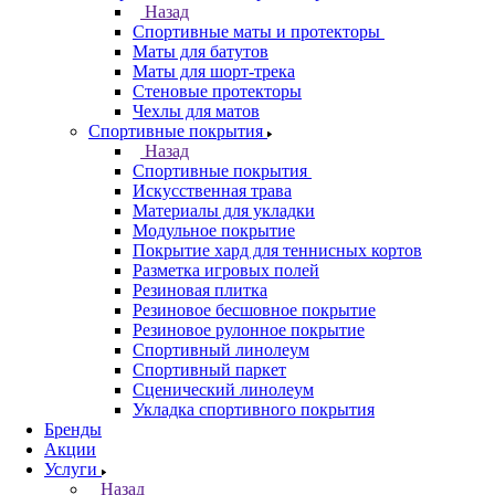
Назад
Спортивные маты и протекторы
Маты для батутов
Маты для шорт-трека
Стеновые протекторы
Чехлы для матов
Спортивные покрытия
Назад
Спортивные покрытия
Искусственная трава
Материалы для укладки
Модульное покрытие
Покрытие хард для теннисных кортов
Разметка игровых полей
Резиновая плитка
Резиновое бесшовное покрытие
Резиновое рулонное покрытие
Спортивный линолеум
Спортивный паркет
Сценический линолеум
Укладка спортивного покрытия
Бренды
Акции
Услуги
Назад