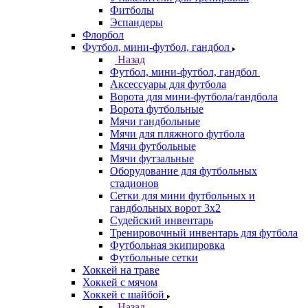
Фитболы
Эспандеры
Флорбол
Футбол, мини-футбол, гандбол
Назад
Футбол, мини-футбол, гандбол
Аксессуары для футбола
Ворота для мини-футбола/гандбола
Ворота футбольные
Мячи гандбольные
Мячи для пляжного футбола
Мячи футбольные
Мячи футзальные
Оборудование для футбольных
стадионов
Сетки для мини футбольных и
гандбольных ворот 3х2
Судейский инвентарь
Тренировочный инвентарь для футбола
Футбольная экипировка
Футбольные сетки
Хоккей на траве
Хоккей с мячом
Хоккей с шайбой
Назад