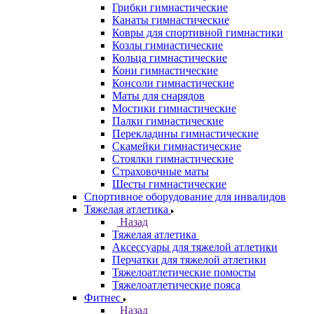
Грибки гимнастические
Канаты гимнастические
Ковры для спортивной гимнастики
Козлы гимнастические
Кольца гимнастические
Кони гимнастические
Консоли гимнастические
Маты для снарядов
Мостики гимнастические
Палки гимнастические
Перекладины гимнастические
Скамейки гимнастические
Стоялки гимнастические
Страховочные маты
Шесты гимнастические
Спортивное оборудование для инвалидов
Тяжелая атлетика
Назад
Тяжелая атлетика
Аксессуары для тяжелой атлетики
Перчатки для тяжелой атлетики
Тяжелоатлетические помосты
Тяжелоатлетические пояса
Фитнес
Назад