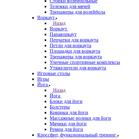
Стойки волейбольные
Тележки для мячей
Тренажеры для волейбола
Воркаут
Назад
Воркаут
Параворкаут
Перчатки для воркаута
Петли для воркаута
Площадки для воркаута
Тренажеры для воркаута
Уличные спортивные комплексы
Утяжелители для воркаута
Игровые столы
Игры
Йога
Назад
Йога
Блоки для йоги
Болстеры
Коврики для йоги
Массажные ролики для йоги
Мячики для йоги
Ремни для йоги
Кроссфит, функциональный тренинг