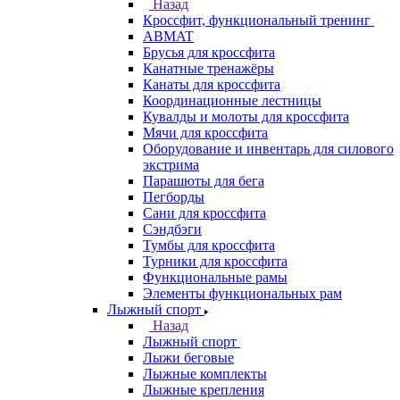
Назад
Кроссфит, функциональный тренинг
ABMAT
Брусья для кроссфита
Канатные тренажёры
Канаты для кроссфита
Координационные лестницы
Кувалды и молоты для кроссфита
Мячи для кроссфита
Оборудование и инвентарь для силового
экстрима
Парашюты для бега
Пегборды
Сани для кроссфита
Сэндбэги
Тумбы для кроссфита
Турники для кроссфита
Функциональные рамы
Элементы функциональных рам
Лыжный спорт
Назад
Лыжный спорт
Лыжи беговые
Лыжные комплекты
Лыжные крепления