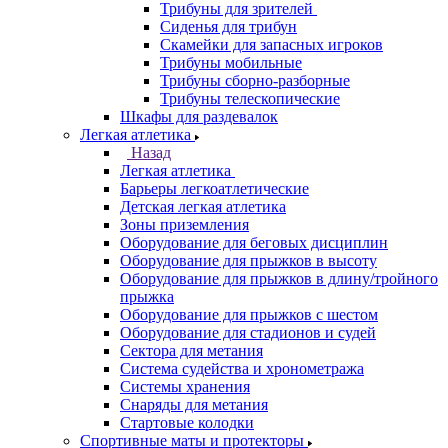
Трибуны для зрителей
Сиденья для трибун
Скамейки для запасных игроков
Трибуны мобильные
Трибуны сборно-разборные
Трибуны телескопические
Шкафы для раздевалок
Легкая атлетика
Назад
Легкая атлетика
Барьеры легкоатлетические
Детская легкая атлетика
Зоны приземления
Оборудование для беговых дисциплин
Оборудование для прыжков в высоту
Оборудование для прыжков в длину/тройного
прыжка
Оборудование для прыжков с шестом
Оборудование для стадионов и судей
Сектора для метания
Система судейства и хронометража
Системы хранения
Снаряды для метания
Стартовые колодки
Спортивные маты и протекторы