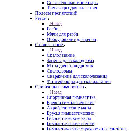
Спасательный инвентарь
Тренажеры для плавания
Полосы препятствий
Регби
Назад
Регби
Мячи для регби
Оборудование для регби
Скалолазание
Назад
Скалолазание
Зацепы для скалодрома
Маты для скалодромов
Скалодромы
Снаряжение для скалолазания
Фингерборды для скалолазания
Спортивная гимнастика
Назад
Спортивная гимнастика
Бревна гимнастические
Акробатические маты
Брусья гимнастические
Гимнастические маты
Гимнастические стенки
Гимнастические страховочные системы