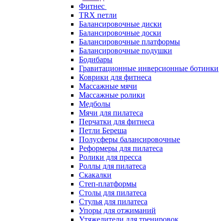
Фитнес
TRX петли
Балансировочные диски
Балансировочные доски
Балансировочные платформы
Балансировочные подушки
Бодибары
Гравитационные инверсионные ботинки
Коврики для фитнеса
Массажные мячи
Массажные ролики
Медболы
Мячи для пилатеса
Перчатки для фитнеса
Петли Береша
Полусферы балансировочные
Реформеры для пилатеса
Ролики для пресса
Роллы для пилатеса
Скакалки
Степ-платформы
Столы для пилатеса
Стулья для пилатеса
Упоры для отжиманий
Утяжелители для тренировок