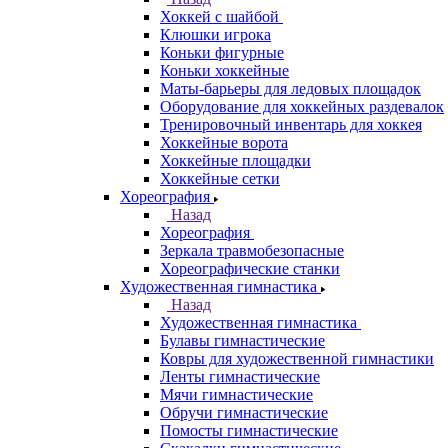
Хоккей с шайбой
Клюшки игрока
Коньки фигурные
Коньки хоккейные
Маты-барьеры для ледовых площадок
Оборудование для хоккейных раздевалок
Тренировочный инвентарь для хоккея
Хоккейные ворота
Хоккейные площадки
Хоккейные сетки
Хореография
Назад
Хореография
Зеркала травмобезопасные
Хореографические станки
Художественная гимнастика
Назад
Художественная гимнастика
Булавы гимнастические
Ковры для художественной гимнастики
Ленты гимнастические
Мячи гимнастические
Обручи гимнастические
Помосты гимнастические