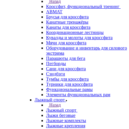
Назад
Кроссфит, функциональный тренинг
ABMAT
Брусья для кроссфита
Канатные тренажёры
Канаты для кроссфита
Координационные лестницы
Кувалды и молоты для кроссфита
Мячи для кроссфита
Оборудование и инвентарь для силового
экстрима
Парашюты для бега
Пегборды
Сани для кроссфита
Сэндбэги
Тумбы для кроссфита
Турники для кроссфита
Функциональные рамы
Элементы функциональных рам
Лыжный спорт
Назад
Лыжный спорт
Лыжи беговые
Лыжные комплекты
Лыжные крепления