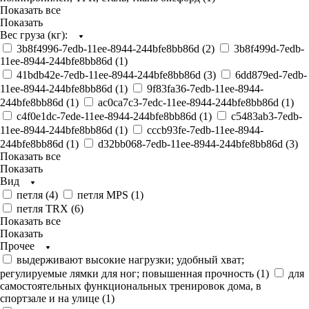
Показать все
Показать
Вес груза (кг):
3b8f4996-7edb-11ee-8944-244bfe8bb86d (
2
)
3b8f499d-7edb-
11ee-8944-244bfe8bb86d (
1
)
41bdb42e-7edb-11ee-8944-244bfe8bb86d (
3
)
6dd879ed-7edb-
11ee-8944-244bfe8bb86d (
1
)
9f83fa36-7edb-11ee-8944-
244bfe8bb86d (
1
)
ac0ca7c3-7edc-11ee-8944-244bfe8bb86d (
1
)
c4f0e1dc-7ede-11ee-8944-244bfe8bb86d (
1
)
c5483ab3-7edb-
11ee-8944-244bfe8bb86d (
1
)
cccb93fe-7edb-11ee-8944-
244bfe8bb86d (
1
)
d32bb068-7edb-11ee-8944-244bfe8bb86d (
3
)
Показать все
Показать
Вид
петля (
4
)
петля MPS (
1
)
петля TRX (
6
)
Показать все
Показать
Прочее
выдерживают высокие нагрузки; удобный хват;
регулируемые лямки для ног; повышенная прочность (
1
)
для
самостоятельных функциональных тренировок дома, в
спортзале и на улице (
1
)