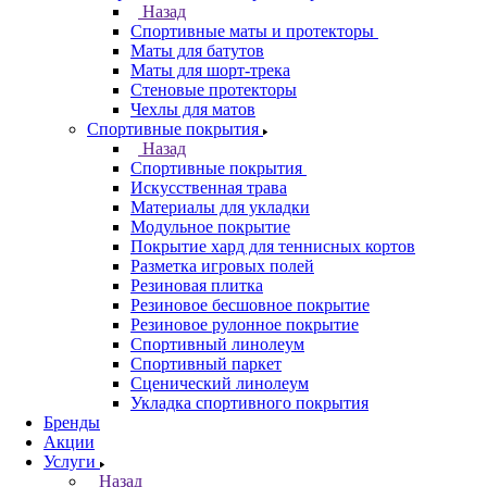
Назад
Спортивные маты и протекторы
Маты для батутов
Маты для шорт-трека
Стеновые протекторы
Чехлы для матов
Спортивные покрытия
Назад
Спортивные покрытия
Искусственная трава
Материалы для укладки
Модульное покрытие
Покрытие хард для теннисных кортов
Разметка игровых полей
Резиновая плитка
Резиновое бесшовное покрытие
Резиновое рулонное покрытие
Спортивный линолеум
Спортивный паркет
Сценический линолеум
Укладка спортивного покрытия
Бренды
Акции
Услуги
Назад