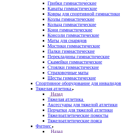
Грибки гимнастические
Канаты гимнастические
Ковры для спортивной гимнастики
Козлы гимнастические
Кольца гимнастические
Кони гимнастические
Консоли гимнастические
Маты для снарядов
Мостики гимнастические
Палки гимнастические
Перекладины гимнастические
Скамейки гимнастические
Стоялки гимнастические
Страховочные маты
Шесты гимнастические
Спортивное оборудование для инвалидов
Тяжелая атлетика
Назад
Тяжелая атлетика
Аксессуары для тяжелой атлетики
Перчатки для тяжелой атлетики
Тяжелоатлетические помосты
Тяжелоатлетические пояса
Фитнес
Назад