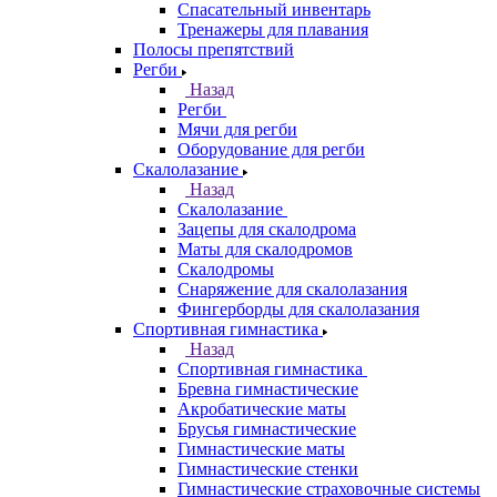
Спасательный инвентарь
Тренажеры для плавания
Полосы препятствий
Регби
Назад
Регби
Мячи для регби
Оборудование для регби
Скалолазание
Назад
Скалолазание
Зацепы для скалодрома
Маты для скалодромов
Скалодромы
Снаряжение для скалолазания
Фингерборды для скалолазания
Спортивная гимнастика
Назад
Спортивная гимнастика
Бревна гимнастические
Акробатические маты
Брусья гимнастические
Гимнастические маты
Гимнастические стенки
Гимнастические страховочные системы