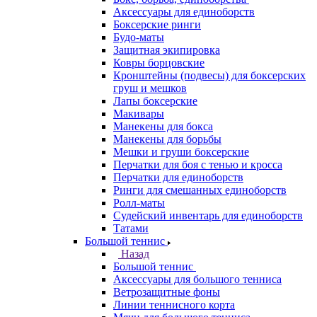
Аксессуары для единоборств
Боксерские ринги
Будо-маты
Защитная экипировка
Ковры борцовские
Кронштейны (подвесы) для боксерских
груш и мешков
Лапы боксерские
Макивары
Манекены для бокса
Манекены для борьбы
Мешки и груши боксерские
Перчатки для боя с тенью и кросса
Перчатки для единоборств
Ринги для смешанных единоборств
Ролл-маты
Судейский инвентарь для единоборств
Татами
Большой теннис
Назад
Большой теннис
Аксессуары для большого тенниса
Ветрозащитные фоны
Линии теннисного корта