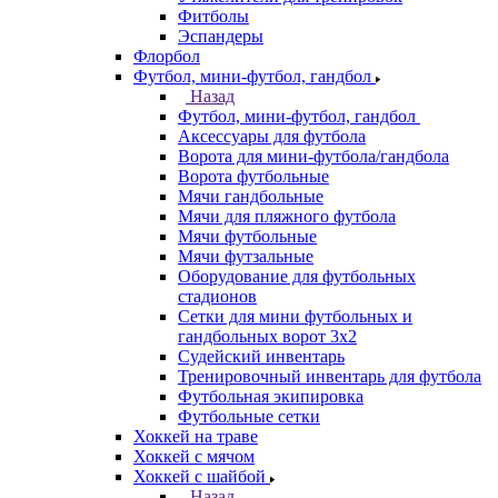
Фитболы
Эспандеры
Флорбол
Футбол, мини-футбол, гандбол
Назад
Футбол, мини-футбол, гандбол
Аксессуары для футбола
Ворота для мини-футбола/гандбола
Ворота футбольные
Мячи гандбольные
Мячи для пляжного футбола
Мячи футбольные
Мячи футзальные
Оборудование для футбольных
стадионов
Сетки для мини футбольных и
гандбольных ворот 3х2
Судейский инвентарь
Тренировочный инвентарь для футбола
Футбольная экипировка
Футбольные сетки
Хоккей на траве
Хоккей с мячом
Хоккей с шайбой
Назад