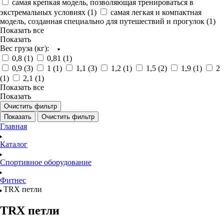
самая крепкая модель, позволяющая тренироваться в
экстремальных условиях (
1
)
самая легкая и компактная
модель, созданная специально для путешествий и прогулок (
1
)
Показать все
Показать
Вес груза (кг):
0,8 (
1
)
0,81 (
1
)
0,9 (
3
)
1 (
1
)
1,1 (
3
)
1,2 (
1
)
1,5 (
2
)
1,9 (
1
)
2
(
1
)
2,1 (
1
)
Показать все
Показать
Очистить фильтр
Показать
Очистить фильтр
Главная
Каталог
Спортивное оборудование
Фитнес
TRX петли
TRX петли