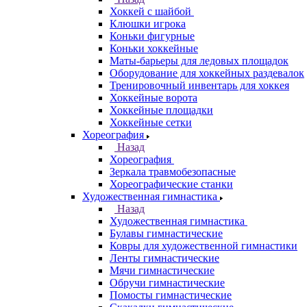
Хоккей с шайбой
Клюшки игрока
Коньки фигурные
Коньки хоккейные
Маты-барьеры для ледовых площадок
Оборудование для хоккейных раздевалок
Тренировочный инвентарь для хоккея
Хоккейные ворота
Хоккейные площадки
Хоккейные сетки
Хореография
Назад
Хореография
Зеркала травмобезопасные
Хореографические станки
Художественная гимнастика
Назад
Художественная гимнастика
Булавы гимнастические
Ковры для художественной гимнастики
Ленты гимнастические
Мячи гимнастические
Обручи гимнастические
Помосты гимнастические