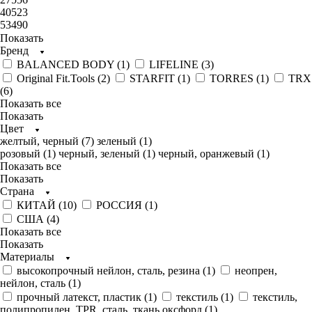
40523
53490
Показать
Бренд
BALANCED BODY (
1
)
LIFELINE (
3
)
Original Fit.Tools (
2
)
STARFIT (
1
)
TORRES (
1
)
TRX
(
6
)
Показать все
Показать
Цвет
желтый, черный (
7
)
зеленый (
1
)
розовый (
1
)
черный, зеленый (
1
)
черный, оранжевый (
1
)
Показать все
Показать
Страна
КИТАЙ (
10
)
РОССИЯ (
1
)
США (
4
)
Показать все
Показать
Материалы
высокопрочный нейлон, сталь, резина (
1
)
неопрен,
нейлон, сталь (
1
)
прочный латекст, пластик (
1
)
текстиль (
1
)
текстиль,
полипропилен, TPR, сталь, ткань оксфорд (
1
)