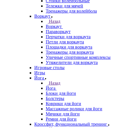
Стойки волейбольные
Тележки для мячей
Тренажеры для волейбола
Воркаут
Назад
Воркаут
Параворкаут
Перчатки для воркаута
Петли для воркаута
Площадки для воркаута
Тренажеры для воркаута
Уличные спортивные комплексы
Утяжелители для воркаута
Игровые столы
Игры
Йога
Назад
Йога
Блоки для йоги
Болстеры
Коврики для йоги
Массажные ролики для йоги
Мячики для йоги
Ремни для йоги
Кроссфит, функциональный тренинг