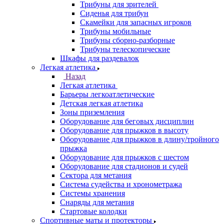
Трибуны для зрителей
Сиденья для трибун
Скамейки для запасных игроков
Трибуны мобильные
Трибуны сборно-разборные
Трибуны телескопические
Шкафы для раздевалок
Легкая атлетика
Назад
Легкая атлетика
Барьеры легкоатлетические
Детская легкая атлетика
Зоны приземления
Оборудование для беговых дисциплин
Оборудование для прыжков в высоту
Оборудование для прыжков в длину/тройного
прыжка
Оборудование для прыжков с шестом
Оборудование для стадионов и судей
Сектора для метания
Система судейства и хронометража
Системы хранения
Снаряды для метания
Стартовые колодки
Спортивные маты и протекторы