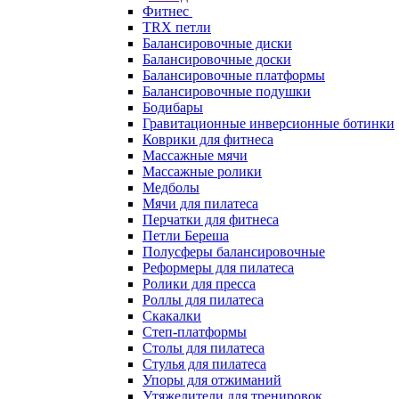
Фитнес
TRX петли
Балансировочные диски
Балансировочные доски
Балансировочные платформы
Балансировочные подушки
Бодибары
Гравитационные инверсионные ботинки
Коврики для фитнеса
Массажные мячи
Массажные ролики
Медболы
Мячи для пилатеса
Перчатки для фитнеса
Петли Береша
Полусферы балансировочные
Реформеры для пилатеса
Ролики для пресса
Роллы для пилатеса
Скакалки
Степ-платформы
Столы для пилатеса
Стулья для пилатеса
Упоры для отжиманий
Утяжелители для тренировок