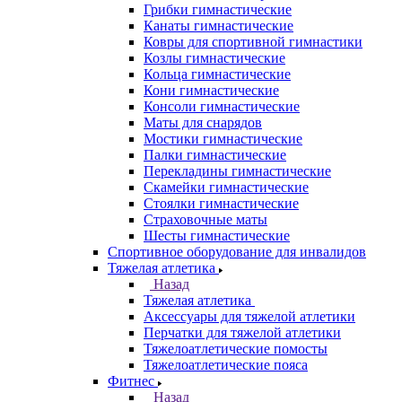
Грибки гимнастические
Канаты гимнастические
Ковры для спортивной гимнастики
Козлы гимнастические
Кольца гимнастические
Кони гимнастические
Консоли гимнастические
Маты для снарядов
Мостики гимнастические
Палки гимнастические
Перекладины гимнастические
Скамейки гимнастические
Стоялки гимнастические
Страховочные маты
Шесты гимнастические
Спортивное оборудование для инвалидов
Тяжелая атлетика
Назад
Тяжелая атлетика
Аксессуары для тяжелой атлетики
Перчатки для тяжелой атлетики
Тяжелоатлетические помосты
Тяжелоатлетические пояса
Фитнес
Назад