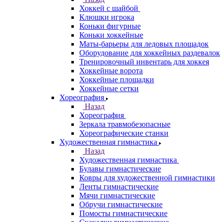
Хоккей с шайбой
Клюшки игрока
Коньки фигурные
Коньки хоккейные
Маты-барьеры для ледовых площадок
Оборудование для хоккейных раздевалок
Тренировочный инвентарь для хоккея
Хоккейные ворота
Хоккейные площадки
Хоккейные сетки
Хореография
Назад
Хореография
Зеркала травмобезопасные
Хореографические станки
Художественная гимнастика
Назад
Художественная гимнастика
Булавы гимнастические
Ковры для художественной гимнастики
Ленты гимнастические
Мячи гимнастические
Обручи гимнастические
Помосты гимнастические