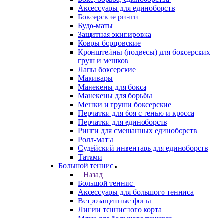
Аксессуары для единоборств
Боксерские ринги
Будо-маты
Защитная экипировка
Ковры борцовские
Кронштейны (подвесы) для боксерских
груш и мешков
Лапы боксерские
Макивары
Манекены для бокса
Манекены для борьбы
Мешки и груши боксерские
Перчатки для боя с тенью и кросса
Перчатки для единоборств
Ринги для смешанных единоборств
Ролл-маты
Судейский инвентарь для единоборств
Татами
Большой теннис
Назад
Большой теннис
Аксессуары для большого тенниса
Ветрозащитные фоны
Линии теннисного корта