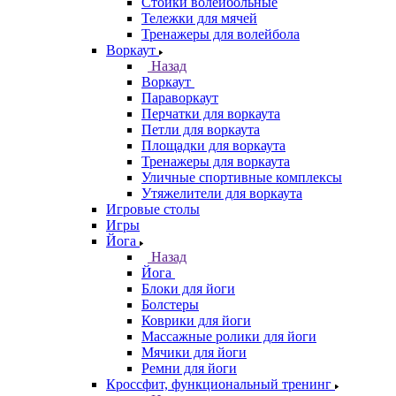
Стойки волейбольные
Тележки для мячей
Тренажеры для волейбола
Воркаут
Назад
Воркаут
Параворкаут
Перчатки для воркаута
Петли для воркаута
Площадки для воркаута
Тренажеры для воркаута
Уличные спортивные комплексы
Утяжелители для воркаута
Игровые столы
Игры
Йога
Назад
Йога
Блоки для йоги
Болстеры
Коврики для йоги
Массажные ролики для йоги
Мячики для йоги
Ремни для йоги
Кроссфит, функциональный тренинг