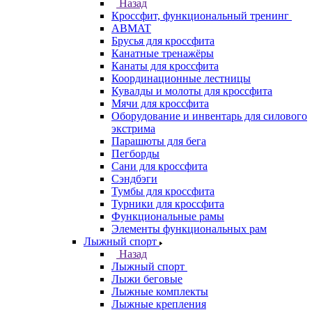
Назад
Кроссфит, функциональный тренинг
ABMAT
Брусья для кроссфита
Канатные тренажёры
Канаты для кроссфита
Координационные лестницы
Кувалды и молоты для кроссфита
Мячи для кроссфита
Оборудование и инвентарь для силового
экстрима
Парашюты для бега
Пегборды
Сани для кроссфита
Сэндбэги
Тумбы для кроссфита
Турники для кроссфита
Функциональные рамы
Элементы функциональных рам
Лыжный спорт
Назад
Лыжный спорт
Лыжи беговые
Лыжные комплекты
Лыжные крепления