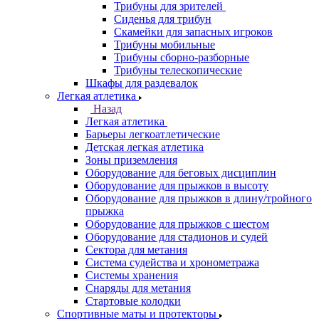
Трибуны для зрителей
Сиденья для трибун
Скамейки для запасных игроков
Трибуны мобильные
Трибуны сборно-разборные
Трибуны телескопические
Шкафы для раздевалок
Легкая атлетика
Назад
Легкая атлетика
Барьеры легкоатлетические
Детская легкая атлетика
Зоны приземления
Оборудование для беговых дисциплин
Оборудование для прыжков в высоту
Оборудование для прыжков в длину/тройного
прыжка
Оборудование для прыжков с шестом
Оборудование для стадионов и судей
Сектора для метания
Система судейства и хронометража
Системы хранения
Снаряды для метания
Стартовые колодки
Спортивные маты и протекторы