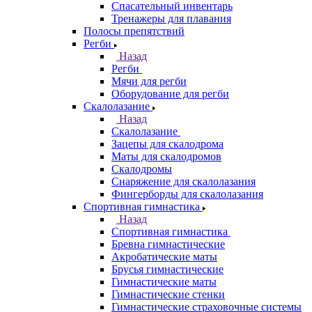
Спасательный инвентарь
Тренажеры для плавания
Полосы препятствий
Регби
Назад
Регби
Мячи для регби
Оборудование для регби
Скалолазание
Назад
Скалолазание
Зацепы для скалодрома
Маты для скалодромов
Скалодромы
Снаряжение для скалолазания
Фингерборды для скалолазания
Спортивная гимнастика
Назад
Спортивная гимнастика
Бревна гимнастические
Акробатические маты
Брусья гимнастические
Гимнастические маты
Гимнастические стенки
Гимнастические страховочные системы