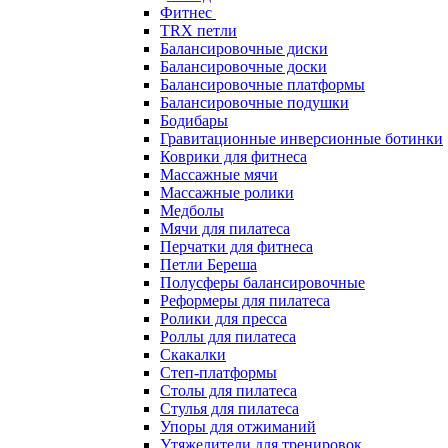
Фитнес
TRX петли
Балансировочные диски
Балансировочные доски
Балансировочные платформы
Балансировочные подушки
Бодибары
Гравитационные инверсионные ботинки
Коврики для фитнеса
Массажные мячи
Массажные ролики
Медболы
Мячи для пилатеса
Перчатки для фитнеса
Петли Береша
Полусферы балансировочные
Реформеры для пилатеса
Ролики для пресса
Роллы для пилатеса
Скакалки
Степ-платформы
Столы для пилатеса
Стулья для пилатеса
Упоры для отжиманий
Утяжелители для тренировок