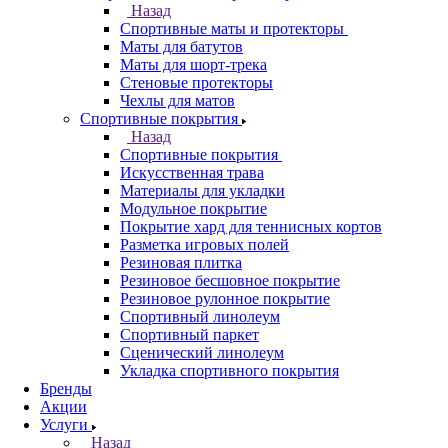
Назад
Спортивные маты и протекторы
Маты для батутов
Маты для шорт-трека
Стеновые протекторы
Чехлы для матов
Спортивные покрытия
Назад
Спортивные покрытия
Искусственная трава
Материалы для укладки
Модульное покрытие
Покрытие хард для теннисных кортов
Разметка игровых полей
Резиновая плитка
Резиновое бесшовное покрытие
Резиновое рулонное покрытие
Спортивный линолеум
Спортивный паркет
Сценический линолеум
Укладка спортивного покрытия
Бренды
Акции
Услуги
Назад