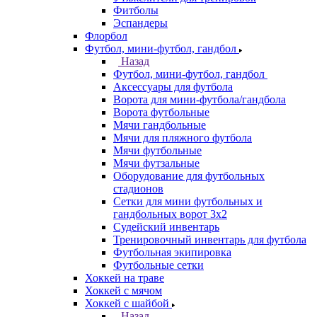
Фитболы
Эспандеры
Флорбол
Футбол, мини-футбол, гандбол
Назад
Футбол, мини-футбол, гандбол
Аксессуары для футбола
Ворота для мини-футбола/гандбола
Ворота футбольные
Мячи гандбольные
Мячи для пляжного футбола
Мячи футбольные
Мячи футзальные
Оборудование для футбольных
стадионов
Сетки для мини футбольных и
гандбольных ворот 3х2
Судейский инвентарь
Тренировочный инвентарь для футбола
Футбольная экипировка
Футбольные сетки
Хоккей на траве
Хоккей с мячом
Хоккей с шайбой
Назад