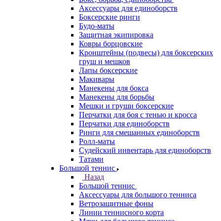
Аксессуары для единоборств
Боксерские ринги
Будо-маты
Защитная экипировка
Ковры борцовские
Кронштейны (подвесы) для боксерских
груш и мешков
Лапы боксерские
Макивары
Манекены для бокса
Манекены для борьбы
Мешки и груши боксерские
Перчатки для боя с тенью и кросса
Перчатки для единоборств
Ринги для смешанных единоборств
Ролл-маты
Судейский инвентарь для единоборств
Татами
Большой теннис
Назад
Большой теннис
Аксессуары для большого тенниса
Ветрозащитные фоны
Линии теннисного корта