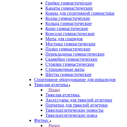
Грибки гимнастические
Канаты гимнастические
Ковры для спортивной гимнастики
Козлы гимнастические
Кольца гимнастические
Кони гимнастические
Консоли гимнастические
Маты для снарядов
Мостики гимнастические
Палки гимнастические
Перекладины гимнастические
Скамейки гимнастические
Стоялки гимнастические
Страховочные маты
Шесты гимнастические
Спортивное оборудование для инвалидов
Тяжелая атлетика
Назад
Тяжелая атлетика
Аксессуары для тяжелой атлетики
Перчатки для тяжелой атлетики
Тяжелоатлетические помосты
Тяжелоатлетические пояса
Фитнес
Назад