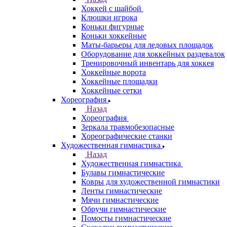
Хоккей с шайбой
Клюшки игрока
Коньки фигурные
Коньки хоккейные
Маты-барьеры для ледовых площадок
Оборудование для хоккейных раздевалок
Тренировочный инвентарь для хоккея
Хоккейные ворота
Хоккейные площадки
Хоккейные сетки
Хореография
Назад
Хореография
Зеркала травмобезопасные
Хореографические станки
Художественная гимнастика
Назад
Художественная гимнастика
Булавы гимнастические
Ковры для художественной гимнастики
Ленты гимнастические
Мячи гимнастические
Обручи гимнастические
Помосты гимнастические