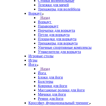
Стойки волейбольные
Тележки для мячей
Тренажеры для волейбола
Воркаут
Назад
Воркаут
Параворкаут
Перчатки для воркаута
Петли для воркаута
Площадки для воркаута
Тренажеры для воркаута
Уличные спортивные комплексы
Утяжелители для воркаута
Игровые столы
Игры
Йога
Назад
Йога
Блоки для йоги
Болстеры
Коврики для йоги
Массажные ролики для йоги
Мячики для йоги
Ремни для йоги
Кроссфит, функциональный тренинг