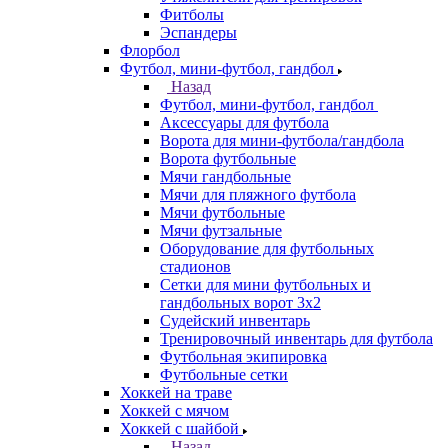
Фитболы
Эспандеры
Флорбол
Футбол, мини-футбол, гандбол
Назад
Футбол, мини-футбол, гандбол
Аксессуары для футбола
Ворота для мини-футбола/гандбола
Ворота футбольные
Мячи гандбольные
Мячи для пляжного футбола
Мячи футбольные
Мячи футзальные
Оборудование для футбольных
стадионов
Сетки для мини футбольных и
гандбольных ворот 3х2
Судейский инвентарь
Тренировочный инвентарь для футбола
Футбольная экипировка
Футбольные сетки
Хоккей на траве
Хоккей с мячом
Хоккей с шайбой
Назад