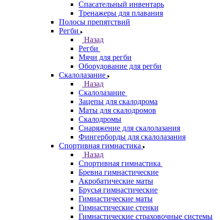
Спасательный инвентарь
Тренажеры для плавания
Полосы препятствий
Регби
Назад
Регби
Мячи для регби
Оборудование для регби
Скалолазание
Назад
Скалолазание
Зацепы для скалодрома
Маты для скалодромов
Скалодромы
Снаряжение для скалолазания
Фингерборды для скалолазания
Спортивная гимнастика
Назад
Спортивная гимнастика
Бревна гимнастические
Акробатические маты
Брусья гимнастические
Гимнастические маты
Гимнастические стенки
Гимнастические страховочные системы