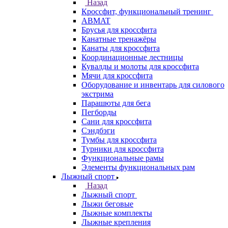
Назад
Кроссфит, функциональный тренинг
ABMAT
Брусья для кроссфита
Канатные тренажёры
Канаты для кроссфита
Координационные лестницы
Кувалды и молоты для кроссфита
Мячи для кроссфита
Оборудование и инвентарь для силового
экстрима
Парашюты для бега
Пегборды
Сани для кроссфита
Сэндбэги
Тумбы для кроссфита
Турники для кроссфита
Функциональные рамы
Элементы функциональных рам
Лыжный спорт
Назад
Лыжный спорт
Лыжи беговые
Лыжные комплекты
Лыжные крепления