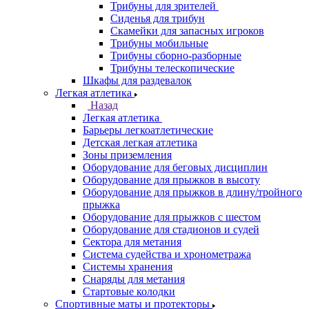
Трибуны для зрителей
Сиденья для трибун
Скамейки для запасных игроков
Трибуны мобильные
Трибуны сборно-разборные
Трибуны телескопические
Шкафы для раздевалок
Легкая атлетика
Назад
Легкая атлетика
Барьеры легкоатлетические
Детская легкая атлетика
Зоны приземления
Оборудование для беговых дисциплин
Оборудование для прыжков в высоту
Оборудование для прыжков в длину/тройного
прыжка
Оборудование для прыжков с шестом
Оборудование для стадионов и судей
Сектора для метания
Система судейства и хронометража
Системы хранения
Снаряды для метания
Стартовые колодки
Спортивные маты и протекторы