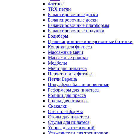
Фитнес
TRX петли
Балансировочные диски
Балансировочные доски
Балансировочные платформы
Балансировочные подушки
Бодибары
Гравитационные инверсионные ботинки
Коврики для фитнеса
Массажные мячи
Массажные ролики
Медболы
Мячи для пилатеса
Перчатки для фитнеса
Петли Береша
Полусферы балансировочные
Реформеры для пилатеса
Ролики для пресса
Роллы для пилатеса
Скакалки
Степ-платформы
Столы для пилатеса
Стулья для пилатеса
Упоры для отжиманий
Утяжелители для тренировок