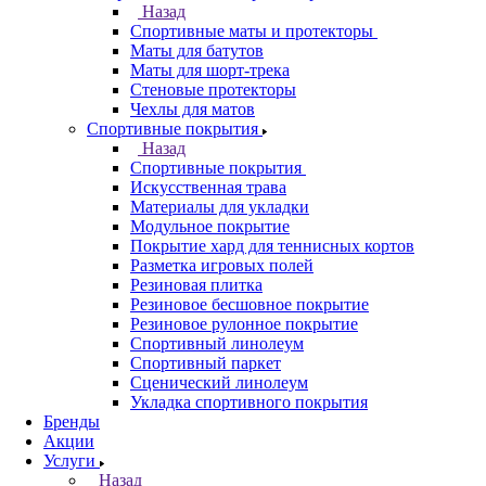
Назад
Спортивные маты и протекторы
Маты для батутов
Маты для шорт-трека
Стеновые протекторы
Чехлы для матов
Спортивные покрытия
Назад
Спортивные покрытия
Искусственная трава
Материалы для укладки
Модульное покрытие
Покрытие хард для теннисных кортов
Разметка игровых полей
Резиновая плитка
Резиновое бесшовное покрытие
Резиновое рулонное покрытие
Спортивный линолеум
Спортивный паркет
Сценический линолеум
Укладка спортивного покрытия
Бренды
Акции
Услуги
Назад