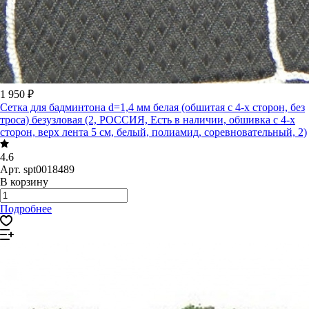
1 950 ₽
Сетка для бадминтона d=1,4 мм белая (обшитая с 4-х сторон, без
троса) безузловая (2, РОССИЯ, Есть в наличии, обшивка с 4-х
сторон, верх лента 5 см, белый, полиамид, соревновательный, 2)
4.6
Арт.
spt0018489
В корзину
Подробнее