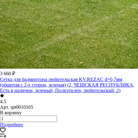
3 660 ₽
Сетка для бадминтона любительская KV.REZAC d=0,7мм
(обшитая с 2-х сторон, зеленая) (2, ЧЕШСКАЯ РЕСПУБЛИКА,
Есть в наличии, зеленый, Полиэтилен, любительский, 2)
4.5
Арт.
spt0010165
В корзину
Подробнее