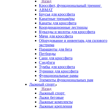
Назад
Кроссфит, функциональный тренинг
ABMAT
Брусья для кроссфита
Канатные тренажёры
Канаты для кроссфита
Координационные лестницы
Кувалды и молоты для кроссфита
Мячи для кроссфита
Оборудование и инвентарь для силового
экстрима
Парашюты для бега
Пегборды
Сани для кроссфита
Сэндбэги
Тумбы для кроссфита
Турники для кроссфита
Функциональные рамы
Элементы функциональных рам
Лыжный спорт
Назад
Лыжный спорт
Лыжи беговые
Лыжные комплекты
Лыжные крепления