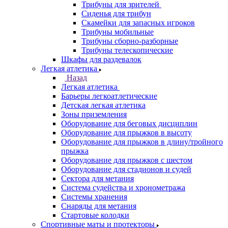
Трибуны для зрителей
Сиденья для трибун
Скамейки для запасных игроков
Трибуны мобильные
Трибуны сборно-разборные
Трибуны телескопические
Шкафы для раздевалок
Легкая атлетика
Назад
Легкая атлетика
Барьеры легкоатлетические
Детская легкая атлетика
Зоны приземления
Оборудование для беговых дисциплин
Оборудование для прыжков в высоту
Оборудование для прыжков в длину/тройного
прыжка
Оборудование для прыжков с шестом
Оборудование для стадионов и судей
Сектора для метания
Система судейства и хронометража
Системы хранения
Снаряды для метания
Стартовые колодки
Спортивные маты и протекторы