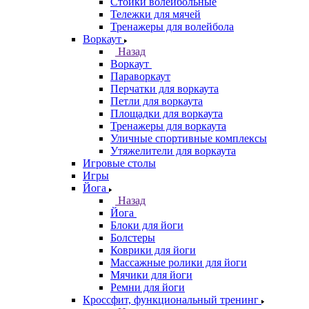
Стойки волейбольные
Тележки для мячей
Тренажеры для волейбола
Воркаут
Назад
Воркаут
Параворкаут
Перчатки для воркаута
Петли для воркаута
Площадки для воркаута
Тренажеры для воркаута
Уличные спортивные комплексы
Утяжелители для воркаута
Игровые столы
Игры
Йога
Назад
Йога
Блоки для йоги
Болстеры
Коврики для йоги
Массажные ролики для йоги
Мячики для йоги
Ремни для йоги
Кроссфит, функциональный тренинг