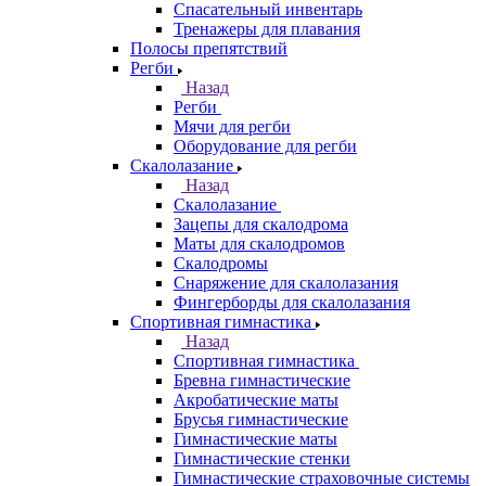
Спасательный инвентарь
Тренажеры для плавания
Полосы препятствий
Регби
Назад
Регби
Мячи для регби
Оборудование для регби
Скалолазание
Назад
Скалолазание
Зацепы для скалодрома
Маты для скалодромов
Скалодромы
Снаряжение для скалолазания
Фингерборды для скалолазания
Спортивная гимнастика
Назад
Спортивная гимнастика
Бревна гимнастические
Акробатические маты
Брусья гимнастические
Гимнастические маты
Гимнастические стенки
Гимнастические страховочные системы