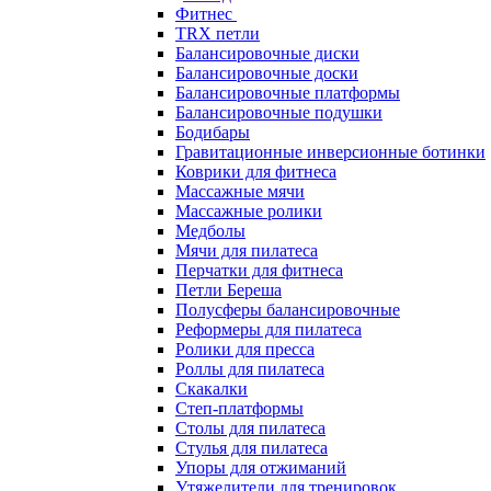
Фитнес
TRX петли
Балансировочные диски
Балансировочные доски
Балансировочные платформы
Балансировочные подушки
Бодибары
Гравитационные инверсионные ботинки
Коврики для фитнеса
Массажные мячи
Массажные ролики
Медболы
Мячи для пилатеса
Перчатки для фитнеса
Петли Береша
Полусферы балансировочные
Реформеры для пилатеса
Ролики для пресса
Роллы для пилатеса
Скакалки
Степ-платформы
Столы для пилатеса
Стулья для пилатеса
Упоры для отжиманий
Утяжелители для тренировок