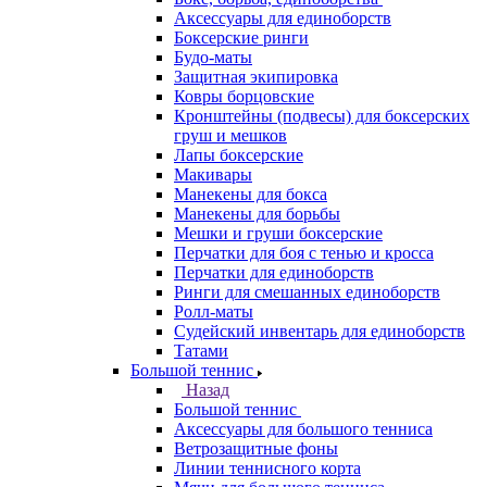
Аксессуары для единоборств
Боксерские ринги
Будо-маты
Защитная экипировка
Ковры борцовские
Кронштейны (подвесы) для боксерских
груш и мешков
Лапы боксерские
Макивары
Манекены для бокса
Манекены для борьбы
Мешки и груши боксерские
Перчатки для боя с тенью и кросса
Перчатки для единоборств
Ринги для смешанных единоборств
Ролл-маты
Судейский инвентарь для единоборств
Татами
Большой теннис
Назад
Большой теннис
Аксессуары для большого тенниса
Ветрозащитные фоны
Линии теннисного корта