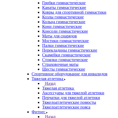
Грибки гимнастические
Канаты гимнастические
Ковры для спортивной гимнастики
Козлы гимнастические
Кольца гимнастические
Кони гимнастические
Консоли гимнастические
Маты для снарядов
Мостики гимнастические
Палки гимнастические
Перекладины гимнастические
Скамейки гимнастические
Стоялки гимнастические
Страховочные маты
Шесты гимнастические
Спортивное оборудование для инвалидов
Тяжелая атлетика
Назад
Тяжелая атлетика
Аксессуары для тяжелой атлетики
Перчатки для тяжелой атлетики
Тяжелоатлетические помосты
Тяжелоатлетические пояса
Фитнес
Назад