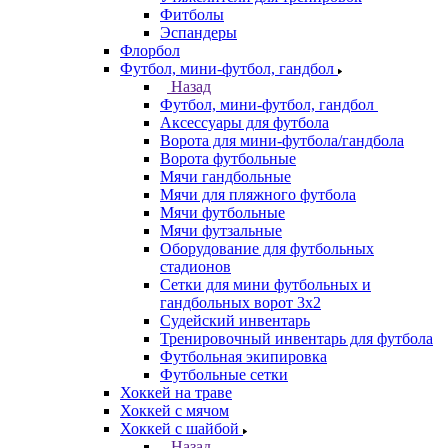
Фитболы
Эспандеры
Флорбол
Футбол, мини-футбол, гандбол
Назад
Футбол, мини-футбол, гандбол
Аксессуары для футбола
Ворота для мини-футбола/гандбола
Ворота футбольные
Мячи гандбольные
Мячи для пляжного футбола
Мячи футбольные
Мячи футзальные
Оборудование для футбольных
стадионов
Сетки для мини футбольных и
гандбольных ворот 3х2
Судейский инвентарь
Тренировочный инвентарь для футбола
Футбольная экипировка
Футбольные сетки
Хоккей на траве
Хоккей с мячом
Хоккей с шайбой
Назад