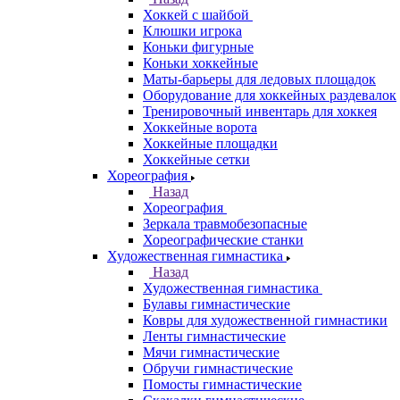
Хоккей с шайбой
Клюшки игрока
Коньки фигурные
Коньки хоккейные
Маты-барьеры для ледовых площадок
Оборудование для хоккейных раздевалок
Тренировочный инвентарь для хоккея
Хоккейные ворота
Хоккейные площадки
Хоккейные сетки
Хореография
Назад
Хореография
Зеркала травмобезопасные
Хореографические станки
Художественная гимнастика
Назад
Художественная гимнастика
Булавы гимнастические
Ковры для художественной гимнастики
Ленты гимнастические
Мячи гимнастические
Обручи гимнастические
Помосты гимнастические