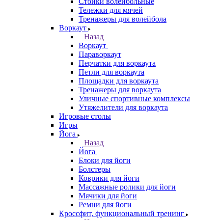
Стойки волейбольные
Тележки для мячей
Тренажеры для волейбола
Воркаут
Назад
Воркаут
Параворкаут
Перчатки для воркаута
Петли для воркаута
Площадки для воркаута
Тренажеры для воркаута
Уличные спортивные комплексы
Утяжелители для воркаута
Игровые столы
Игры
Йога
Назад
Йога
Блоки для йоги
Болстеры
Коврики для йоги
Массажные ролики для йоги
Мячики для йоги
Ремни для йоги
Кроссфит, функциональный тренинг