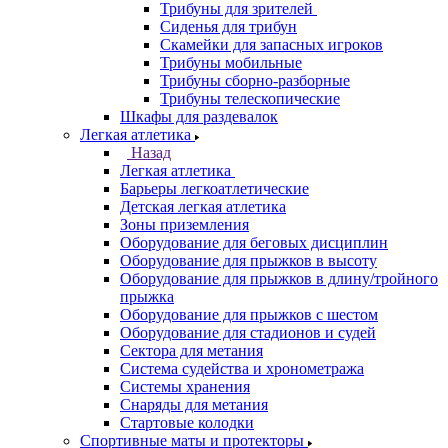
Трибуны для зрителей
Сиденья для трибун
Скамейки для запасных игроков
Трибуны мобильные
Трибуны сборно-разборные
Трибуны телескопические
Шкафы для раздевалок
Легкая атлетика
Назад
Легкая атлетика
Барьеры легкоатлетические
Детская легкая атлетика
Зоны приземления
Оборудование для беговых дисциплин
Оборудование для прыжков в высоту
Оборудование для прыжков в длину/тройного
прыжка
Оборудование для прыжков с шестом
Оборудование для стадионов и судей
Сектора для метания
Система судейства и хронометража
Системы хранения
Снаряды для метания
Стартовые колодки
Спортивные маты и протекторы