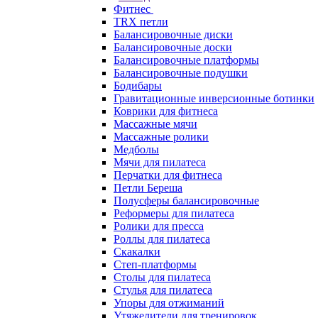
Фитнес
TRX петли
Балансировочные диски
Балансировочные доски
Балансировочные платформы
Балансировочные подушки
Бодибары
Гравитационные инверсионные ботинки
Коврики для фитнеса
Массажные мячи
Массажные ролики
Медболы
Мячи для пилатеса
Перчатки для фитнеса
Петли Береша
Полусферы балансировочные
Реформеры для пилатеса
Ролики для пресса
Роллы для пилатеса
Скакалки
Степ-платформы
Столы для пилатеса
Стулья для пилатеса
Упоры для отжиманий
Утяжелители для тренировок