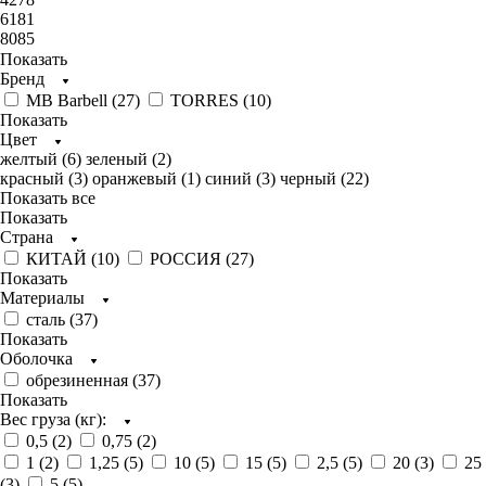
6181
8085
Показать
Бренд
MB Barbell (
27
)
TORRES (
10
)
Показать
Цвет
желтый (
6
)
зеленый (
2
)
красный (
3
)
оранжевый (
1
)
синий (
3
)
черный (
22
)
Показать все
Показать
Страна
КИТАЙ (
10
)
РОССИЯ (
27
)
Показать
Материалы
сталь (
37
)
Показать
Оболочка
обрезиненная (
37
)
Показать
Вес груза (кг):
0,5 (
2
)
0,75 (
2
)
1 (
2
)
1,25 (
5
)
10 (
5
)
15 (
5
)
2,5 (
5
)
20 (
3
)
25
(
3
)
5 (
5
)