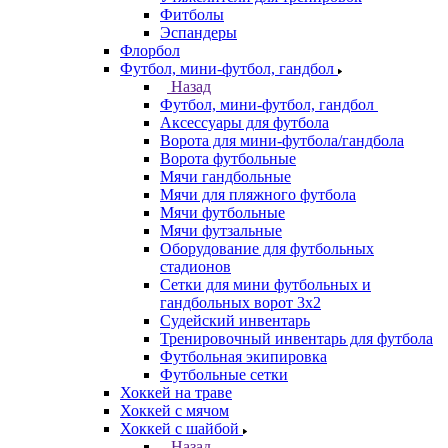
Фитболы
Эспандеры
Флорбол
Футбол, мини-футбол, гандбол
Назад
Футбол, мини-футбол, гандбол
Аксессуары для футбола
Ворота для мини-футбола/гандбола
Ворота футбольные
Мячи гандбольные
Мячи для пляжного футбола
Мячи футбольные
Мячи футзальные
Оборудование для футбольных
стадионов
Сетки для мини футбольных и
гандбольных ворот 3х2
Судейский инвентарь
Тренировочный инвентарь для футбола
Футбольная экипировка
Футбольные сетки
Хоккей на траве
Хоккей с мячом
Хоккей с шайбой
Назад