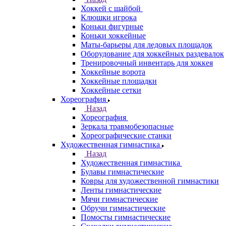
Хоккей с шайбой
Клюшки игрока
Коньки фигурные
Коньки хоккейные
Маты-барьеры для ледовых площадок
Оборудование для хоккейных раздевалок
Тренировочный инвентарь для хоккея
Хоккейные ворота
Хоккейные площадки
Хоккейные сетки
Хореография
Назад
Хореография
Зеркала травмобезопасные
Хореографические станки
Художественная гимнастика
Назад
Художественная гимнастика
Булавы гимнастические
Ковры для художественной гимнастики
Ленты гимнастические
Мячи гимнастические
Обручи гимнастические
Помосты гимнастические