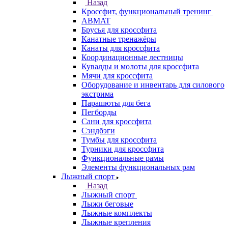
Назад
Кроссфит, функциональный тренинг
ABMAT
Брусья для кроссфита
Канатные тренажёры
Канаты для кроссфита
Координационные лестницы
Кувалды и молоты для кроссфита
Мячи для кроссфита
Оборудование и инвентарь для силового
экстрима
Парашюты для бега
Пегборды
Сани для кроссфита
Сэндбэги
Тумбы для кроссфита
Турники для кроссфита
Функциональные рамы
Элементы функциональных рам
Лыжный спорт
Назад
Лыжный спорт
Лыжи беговые
Лыжные комплекты
Лыжные крепления