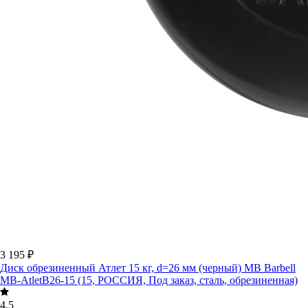
3 195 ₽
Диск обрезиненный Атлет 15 кг, d=26 мм (черный) MB Barbell
MB-AtletB26-15 (15, РОССИЯ, Под заказ, сталь, обрезиненная)
4.5