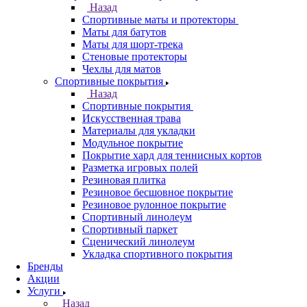
Назад
Спортивные маты и протекторы
Маты для батутов
Маты для шорт-трека
Стеновые протекторы
Чехлы для матов
Спортивные покрытия
Назад
Спортивные покрытия
Искусственная трава
Материалы для укладки
Модульное покрытие
Покрытие хард для теннисных кортов
Разметка игровых полей
Резиновая плитка
Резиновое бесшовное покрытие
Резиновое рулонное покрытие
Спортивный линолеум
Спортивный паркет
Сценический линолеум
Укладка спортивного покрытия
Бренды
Акции
Услуги
Назад