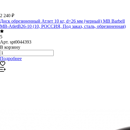
2 240 ₽
Диск обрезиненный Атлет 10 кг, d=26 мм (черный) MB Barbell
MB-AtletB26-10 (10, РОССИЯ, Под заказ, сталь, обрезиненная)
5
Арт.
spt0044393
В корзину
Подробнее