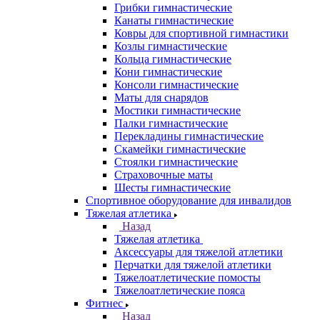
Грибки гимнастические
Канаты гимнастические
Ковры для спортивной гимнастики
Козлы гимнастические
Кольца гимнастические
Кони гимнастические
Консоли гимнастические
Маты для снарядов
Мостики гимнастические
Палки гимнастические
Перекладины гимнастические
Скамейки гимнастические
Стоялки гимнастические
Страховочные маты
Шесты гимнастические
Спортивное оборудование для инвалидов
Тяжелая атлетика
Назад
Тяжелая атлетика
Аксессуары для тяжелой атлетики
Перчатки для тяжелой атлетики
Тяжелоатлетические помосты
Тяжелоатлетические пояса
Фитнес
Назад