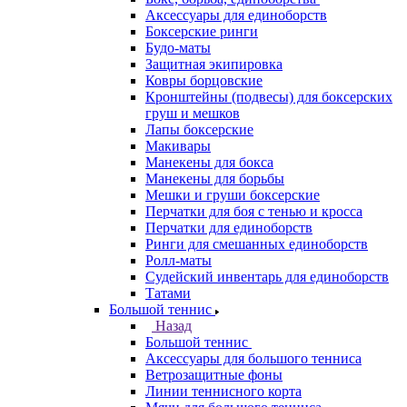
Аксессуары для единоборств
Боксерские ринги
Будо-маты
Защитная экипировка
Ковры борцовские
Кронштейны (подвесы) для боксерских
груш и мешков
Лапы боксерские
Макивары
Манекены для бокса
Манекены для борьбы
Мешки и груши боксерские
Перчатки для боя с тенью и кросса
Перчатки для единоборств
Ринги для смешанных единоборств
Ролл-маты
Судейский инвентарь для единоборств
Татами
Большой теннис
Назад
Большой теннис
Аксессуары для большого тенниса
Ветрозащитные фоны
Линии теннисного корта