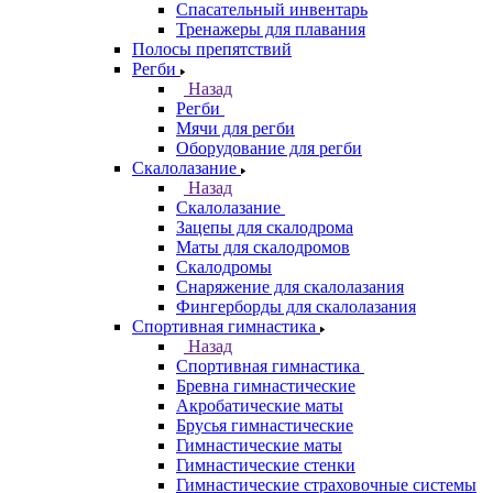
Спасательный инвентарь
Тренажеры для плавания
Полосы препятствий
Регби
Назад
Регби
Мячи для регби
Оборудование для регби
Скалолазание
Назад
Скалолазание
Зацепы для скалодрома
Маты для скалодромов
Скалодромы
Снаряжение для скалолазания
Фингерборды для скалолазания
Спортивная гимнастика
Назад
Спортивная гимнастика
Бревна гимнастические
Акробатические маты
Брусья гимнастические
Гимнастические маты
Гимнастические стенки
Гимнастические страховочные системы