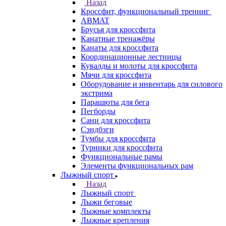
Назад
Кроссфит, функциональный тренинг
ABMAT
Брусья для кроссфита
Канатные тренажёры
Канаты для кроссфита
Координационные лестницы
Кувалды и молоты для кроссфита
Мячи для кроссфита
Оборудование и инвентарь для силового
экстрима
Парашюты для бега
Пегборды
Сани для кроссфита
Сэндбэги
Тумбы для кроссфита
Турники для кроссфита
Функциональные рамы
Элементы функциональных рам
Лыжный спорт
Назад
Лыжный спорт
Лыжи беговые
Лыжные комплекты
Лыжные крепления