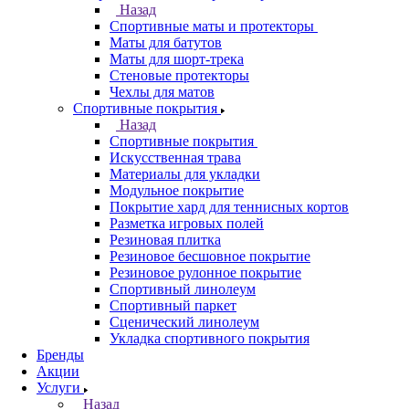
Назад
Спортивные маты и протекторы
Маты для батутов
Маты для шорт-трека
Стеновые протекторы
Чехлы для матов
Спортивные покрытия
Назад
Спортивные покрытия
Искусственная трава
Материалы для укладки
Модульное покрытие
Покрытие хард для теннисных кортов
Разметка игровых полей
Резиновая плитка
Резиновое бесшовное покрытие
Резиновое рулонное покрытие
Спортивный линолеум
Спортивный паркет
Сценический линолеум
Укладка спортивного покрытия
Бренды
Акции
Услуги
Назад