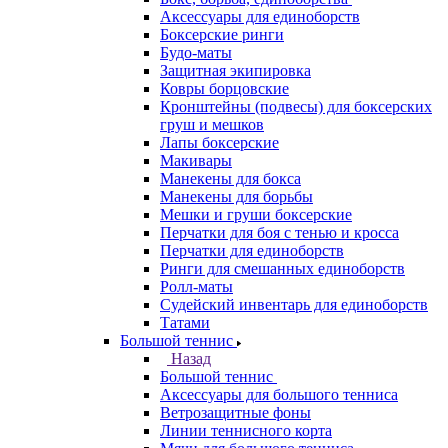
Аксессуары для единоборств
Боксерские ринги
Будо-маты
Защитная экипировка
Ковры борцовские
Кронштейны (подвесы) для боксерских
груш и мешков
Лапы боксерские
Макивары
Манекены для бокса
Манекены для борьбы
Мешки и груши боксерские
Перчатки для боя с тенью и кросса
Перчатки для единоборств
Ринги для смешанных единоборств
Ролл-маты
Судейский инвентарь для единоборств
Татами
Большой теннис
Назад
Большой теннис
Аксессуары для большого тенниса
Ветрозащитные фоны
Линии теннисного корта