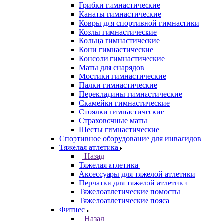
Грибки гимнастические
Канаты гимнастические
Ковры для спортивной гимнастики
Козлы гимнастические
Кольца гимнастические
Кони гимнастические
Консоли гимнастические
Маты для снарядов
Мостики гимнастические
Палки гимнастические
Перекладины гимнастические
Скамейки гимнастические
Стоялки гимнастические
Страховочные маты
Шесты гимнастические
Спортивное оборудование для инвалидов
Тяжелая атлетика
Назад
Тяжелая атлетика
Аксессуары для тяжелой атлетики
Перчатки для тяжелой атлетики
Тяжелоатлетические помосты
Тяжелоатлетические пояса
Фитнес
Назад