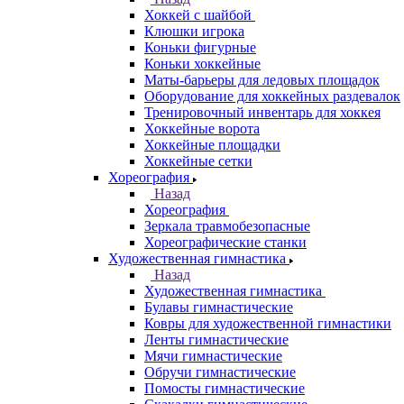
Хоккей с шайбой
Клюшки игрока
Коньки фигурные
Коньки хоккейные
Маты-барьеры для ледовых площадок
Оборудование для хоккейных раздевалок
Тренировочный инвентарь для хоккея
Хоккейные ворота
Хоккейные площадки
Хоккейные сетки
Хореография
Назад
Хореография
Зеркала травмобезопасные
Хореографические станки
Художественная гимнастика
Назад
Художественная гимнастика
Булавы гимнастические
Ковры для художественной гимнастики
Ленты гимнастические
Мячи гимнастические
Обручи гимнастические
Помосты гимнастические