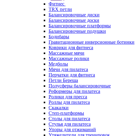
Фитнес
TRX петли
Балансировочные диски
Балансировочные доски
Балансировочные платформы
Балансировочные подушки
Бодибары
Гравитационные инверсионные ботинки
Коврики для фитнеса
Массажные мячи
Массажные ролики
Медболы
Мячи для пилатеса
Перчатки для фитнеса
Петли Береша
Полусферы балансировочные
Реформеры для пилатеса
Ролики для пресса
Роллы для пилатеса
Скакалки
Степ-платформы
Столы для пилатеса
Стулья для пилатеса
Упоры для отжиманий
Утяжелители для тренировок