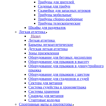
Трибуны для зрителей
Сиденья для трибун
Скамейки для запасных игроков
Трибуны мобильные
Трибуны сборно-разборные
Трибуны телескопические
Шкафы для раздевалок
Легкая атлетика
Назад
Легкая атлетика
Барьеры легкоатлетические
Детская легкая атлетика
Зоны приземления
Оборудование для беговых дисциплин
Оборудование для прыжков в высоту
Оборудование для прыжков в длину/тройного
прыжка
Оборудование для прыжков с шестом
Оборудование для стадионов и судей
Сектора для метания
Система судейства и хронометража
Системы хранения
Снаряды для метания
Стартовые колодки
Спортивные маты и протекторы