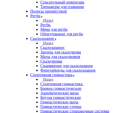
Спасательный инвентарь
Тренажеры для плавания
Полосы препятствий
Регби
Назад
Регби
Мячи для регби
Оборудование для регби
Скалолазание
Назад
Скалолазание
Зацепы для скалодрома
Маты для скалодромов
Скалодромы
Снаряжение для скалолазания
Фингерборды для скалолазания
Спортивная гимнастика
Назад
Спортивная гимнастика
Бревна гимнастические
Акробатические маты
Брусья гимнастические
Гимнастические маты
Гимнастические стенки
Гимнастические страховочные системы