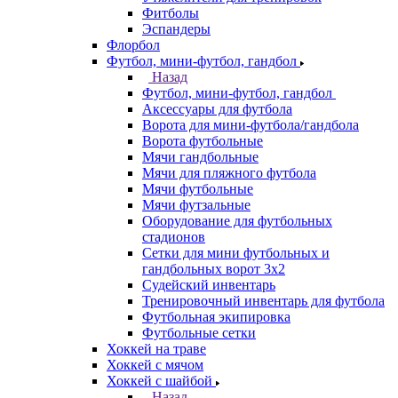
Фитболы
Эспандеры
Флорбол
Футбол, мини-футбол, гандбол
Назад
Футбол, мини-футбол, гандбол
Аксессуары для футбола
Ворота для мини-футбола/гандбола
Ворота футбольные
Мячи гандбольные
Мячи для пляжного футбола
Мячи футбольные
Мячи футзальные
Оборудование для футбольных
стадионов
Сетки для мини футбольных и
гандбольных ворот 3х2
Судейский инвентарь
Тренировочный инвентарь для футбола
Футбольная экипировка
Футбольные сетки
Хоккей на траве
Хоккей с мячом
Хоккей с шайбой
Назад