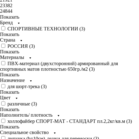
23382
24844
Показать
Бренд
СПОРТИВНЫЕ ТЕХНОЛОГИИ (
3
)
Показать
Страна
РОССИЯ (
3
)
Показать
Материалы
ПВХ-материал (двухсторонний) армированный для
спортивных матов плотностью 650гр./м2 (
3
)
Показать
Назначение
для шорт-трека (
3
)
Показать
Цвет
различные (
3
)
Показать
Наполнитель/ плотность
холлофайбер СПОРТ-МАТ - СТАНДАРТ пл.2,2кг/кв.м (
3
)
Показать
Специальное свойство
липучка (b=10см), ручки для переноски (
3
)