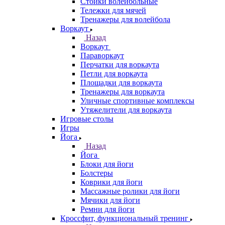
Стойки волейбольные
Тележки для мячей
Тренажеры для волейбола
Воркаут
Назад
Воркаут
Параворкаут
Перчатки для воркаута
Петли для воркаута
Площадки для воркаута
Тренажеры для воркаута
Уличные спортивные комплексы
Утяжелители для воркаута
Игровые столы
Игры
Йога
Назад
Йога
Блоки для йоги
Болстеры
Коврики для йоги
Массажные ролики для йоги
Мячики для йоги
Ремни для йоги
Кроссфит, функциональный тренинг