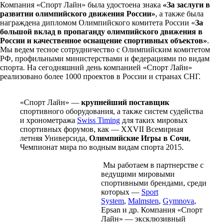
Компания «Спорт Лайн» была удостоена знака
«За заслуги в
развитии олимпийского движения России»
, а также была
награждена дипломом Олимпийского комитета России «
За
большой вклад в пропаганду олимпийского движения в
России и качественное оснащение спортивных объектов»
.
Мы ведем тесное сотрудничество с Олимпийским комитетом
РФ, профильными министерствами и федерациями по видам
спорта. На сегодняшний день компанией «Спорт Лайн»
реализовано более 1000 проектов в России и странах СНГ.
«Спорт Лайн» —
крупнейший поставщик
спортивного оборудования, а также систем судейства
и хронометража
Swiss Timing
для таких мировых
спортивных форумов, как — XXVII Всемирная
летняя Универсида,
Олимпийские Игры в Сочи
,
Чемпионат мира по водным видам спорта 2015.
Мы работаем в партнерстве с
ведущими мировыми
спортивными брендами, среди
которых —
Sport
System
,
Malmsten
,
Gymnova
,
Epsan и др. Компания «Спорт
Лайн» — эксклюзивный