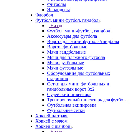
Фитболы
Эспандеры
Флорбол
Футбол, мини-футбол, гандбол
Назад
Футбол, мини-футбол, гандбол
Аксессуары для футбола
Ворота для мини-футбола/гандбола
Ворота футбольные
Мячи гандбольные
Мячи для пляжного футбола
Мячи футбольные
Мячи футзальные
Оборудование для футбольных
стадионов
Сетки для мини футбольных и
гандбольных ворот 3х2
Судейский инвентарь
Тренировочный инвентарь для футбола
Футбольная экипировка
Футбольные сетки
Хоккей на траве
Хоккей с мячом
Хоккей с шайбой
Назад