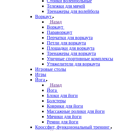
Стойки волейбольные
Тележки для мячей
Тренажеры для волейбола
Воркаут
Назад
Воркаут
Параворкаут
Перчатки для воркаута
Петли для воркаута
Площадки для воркаута
Тренажеры для воркаута
Уличные спортивные комплексы
Утяжелители для воркаута
Игровые столы
Игры
Йога
Назад
Йога
Блоки для йоги
Болстеры
Коврики для йоги
Массажные ролики для йоги
Мячики для йоги
Ремни для йоги
Кроссфит, функциональный тренинг