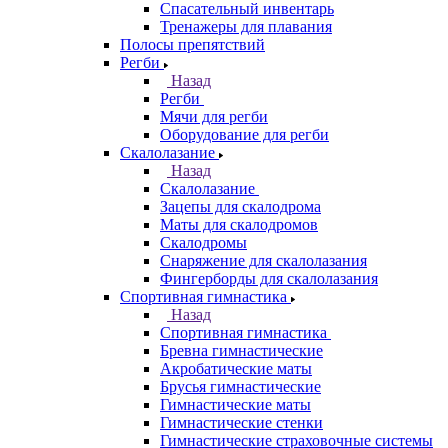
Спасательный инвентарь
Тренажеры для плавания
Полосы препятствий
Регби
Назад
Регби
Мячи для регби
Оборудование для регби
Скалолазание
Назад
Скалолазание
Зацепы для скалодрома
Маты для скалодромов
Скалодромы
Снаряжение для скалолазания
Фингерборды для скалолазания
Спортивная гимнастика
Назад
Спортивная гимнастика
Бревна гимнастические
Акробатические маты
Брусья гимнастические
Гимнастические маты
Гимнастические стенки
Гимнастические страховочные системы