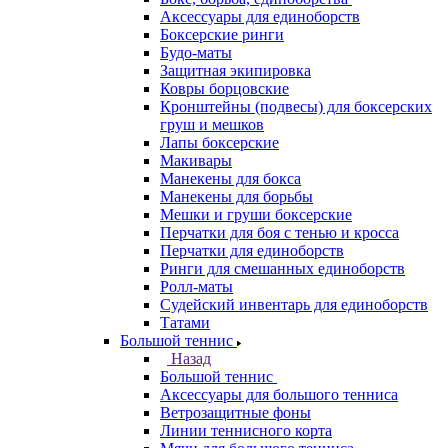
Аксессуары для единоборств
Боксерские ринги
Будо-маты
Защитная экипировка
Ковры борцовские
Кронштейны (подвесы) для боксерских
груш и мешков
Лапы боксерские
Макивары
Манекены для бокса
Манекены для борьбы
Мешки и груши боксерские
Перчатки для боя с тенью и кросса
Перчатки для единоборств
Ринги для смешанных единоборств
Ролл-маты
Судейский инвентарь для единоборств
Татами
Большой теннис
Назад
Большой теннис
Аксессуары для большого тенниса
Ветрозащитные фоны
Линии теннисного корта