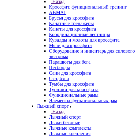
Назад
Кроссфит, функциональный тренинг
ABMAT
Брусья для кроссфита
Канатные тренажёры
Канаты для кроссфита
Координационные лестницы
Кувалды и молоты для кроссфита
Мячи для кроссфита
Оборудование и инвентарь для силового
экстрима
Парашюты для бега
Пегборды
Сани для кроссфита
Сэндбэги
Тумбы для кроссфита
Турники для кроссфита
Функциональные рамы
Элементы функциональных рам
Лыжный спорт
Назад
Лыжный спорт
Лыжи беговые
Лыжные комплекты
Лыжные крепления