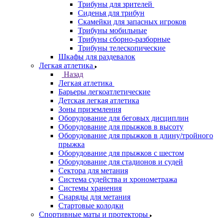
Трибуны для зрителей
Сиденья для трибун
Скамейки для запасных игроков
Трибуны мобильные
Трибуны сборно-разборные
Трибуны телескопические
Шкафы для раздевалок
Легкая атлетика
Назад
Легкая атлетика
Барьеры легкоатлетические
Детская легкая атлетика
Зоны приземления
Оборудование для беговых дисциплин
Оборудование для прыжков в высоту
Оборудование для прыжков в длину/тройного
прыжка
Оборудование для прыжков с шестом
Оборудование для стадионов и судей
Сектора для метания
Система судейства и хронометража
Системы хранения
Снаряды для метания
Стартовые колодки
Спортивные маты и протекторы