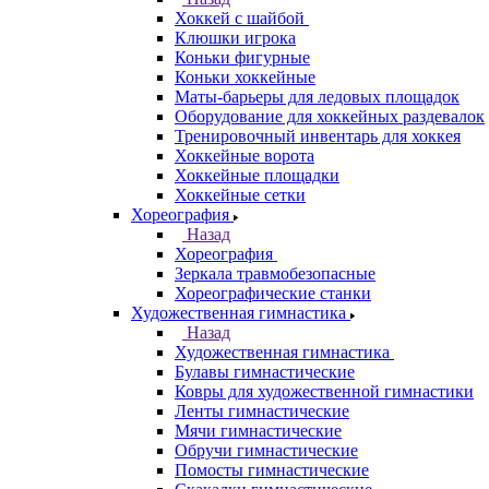
Хоккей с шайбой
Клюшки игрока
Коньки фигурные
Коньки хоккейные
Маты-барьеры для ледовых площадок
Оборудование для хоккейных раздевалок
Тренировочный инвентарь для хоккея
Хоккейные ворота
Хоккейные площадки
Хоккейные сетки
Хореография
Назад
Хореография
Зеркала травмобезопасные
Хореографические станки
Художественная гимнастика
Назад
Художественная гимнастика
Булавы гимнастические
Ковры для художественной гимнастики
Ленты гимнастические
Мячи гимнастические
Обручи гимнастические
Помосты гимнастические