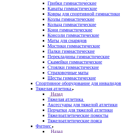
Грибки гимнастические
Канаты гимнастические
Ковры для спортивной гимнастики
Козлы гимнастические
Кольца гимнастические
Кони гимнастические
Консоли гимнастические
Маты для снарядов
Мостики гимнастические
Палки гимнастические
Перекладины гимнастические
Скамейки гимнастические
Стоялки гимнастические
Страховочные маты
Шесты гимнастические
Спортивное оборудование для инвалидов
Тяжелая атлетика
Назад
Тяжелая атлетика
Аксессуары для тяжелой атлетики
Перчатки для тяжелой атлетики
Тяжелоатлетические помосты
Тяжелоатлетические пояса
Фитнес
Назад