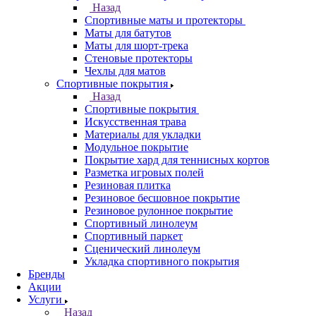
Назад
Спортивные маты и протекторы
Маты для батутов
Маты для шорт-трека
Стеновые протекторы
Чехлы для матов
Спортивные покрытия
Назад
Спортивные покрытия
Искусственная трава
Материалы для укладки
Модульное покрытие
Покрытие хард для теннисных кортов
Разметка игровых полей
Резиновая плитка
Резиновое бесшовное покрытие
Резиновое рулонное покрытие
Спортивный линолеум
Спортивный паркет
Сценический линолеум
Укладка спортивного покрытия
Бренды
Акции
Услуги
Назад