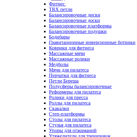
Фитнес
TRX петли
Балансировочные диски
Балансировочные доски
Балансировочные платформы
Балансировочные подушки
Бодибары
Гравитационные инверсионные ботинки
Коврики для фитнеса
Массажные мячи
Массажные ролики
Медболы
Мячи для пилатеса
Перчатки для фитнеса
Петли Береша
Полусферы балансировочные
Реформеры для пилатеса
Ролики для пресса
Роллы для пилатеса
Скакалки
Степ-платформы
Столы для пилатеса
Стулья для пилатеса
Упоры для отжиманий
Утяжелители для тренировок