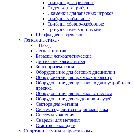
Трибуны для зрителей
Сиденья для трибун
Скамейки для запасных игроков
Трибуны мобильные
Трибуны сборно-разборные
Трибуны телескопические
Шкафы для раздевалок
Легкая атлетика
Назад
Легкая атлетика
Барьеры легкоатлетические
Детская легкая атлетика
Зоны приземления
Оборудование для беговых дисциплин
Оборудование для прыжков в высоту
Оборудование для прыжков в длину/тройного
прыжка
Оборудование для прыжков с шестом
Оборудование для стадионов и судей
Сектора для метания
Система судейства и хронометража
Системы хранения
Снаряды для метания
Стартовые колодки
Спортивные маты и протекторы