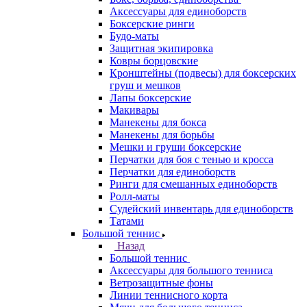
Аксессуары для единоборств
Боксерские ринги
Будо-маты
Защитная экипировка
Ковры борцовские
Кронштейны (подвесы) для боксерских
груш и мешков
Лапы боксерские
Макивары
Манекены для бокса
Манекены для борьбы
Мешки и груши боксерские
Перчатки для боя с тенью и кросса
Перчатки для единоборств
Ринги для смешанных единоборств
Ролл-маты
Судейский инвентарь для единоборств
Татами
Большой теннис
Назад
Большой теннис
Аксессуары для большого тенниса
Ветрозащитные фоны
Линии теннисного корта