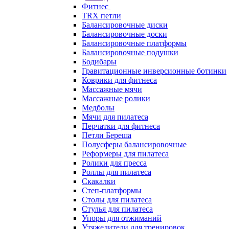
Фитнес
TRX петли
Балансировочные диски
Балансировочные доски
Балансировочные платформы
Балансировочные подушки
Бодибары
Гравитационные инверсионные ботинки
Коврики для фитнеса
Массажные мячи
Массажные ролики
Медболы
Мячи для пилатеса
Перчатки для фитнеса
Петли Береша
Полусферы балансировочные
Реформеры для пилатеса
Ролики для пресса
Роллы для пилатеса
Скакалки
Степ-платформы
Столы для пилатеса
Стулья для пилатеса
Упоры для отжиманий
Утяжелители для тренировок