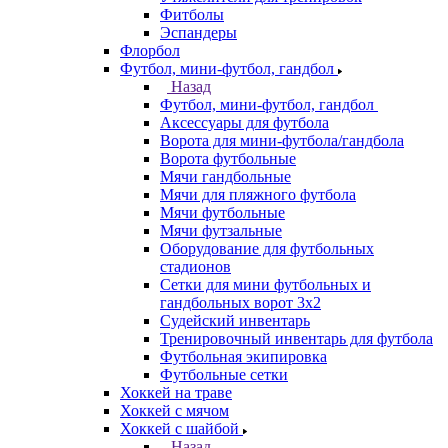
Фитболы
Эспандеры
Флорбол
Футбол, мини-футбол, гандбол
Назад
Футбол, мини-футбол, гандбол
Аксессуары для футбола
Ворота для мини-футбола/гандбола
Ворота футбольные
Мячи гандбольные
Мячи для пляжного футбола
Мячи футбольные
Мячи футзальные
Оборудование для футбольных
стадионов
Сетки для мини футбольных и
гандбольных ворот 3х2
Судейский инвентарь
Тренировочный инвентарь для футбола
Футбольная экипировка
Футбольные сетки
Хоккей на траве
Хоккей с мячом
Хоккей с шайбой
Назад