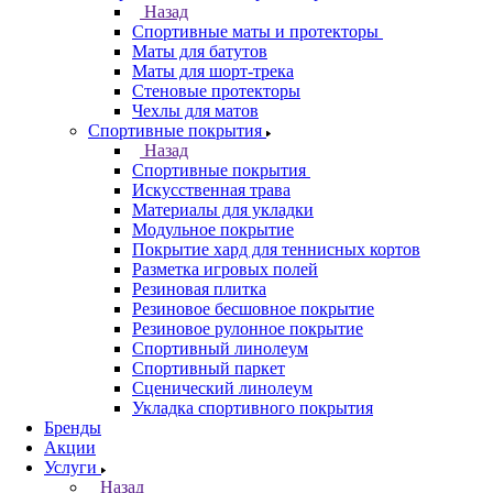
Назад
Спортивные маты и протекторы
Маты для батутов
Маты для шорт-трека
Стеновые протекторы
Чехлы для матов
Спортивные покрытия
Назад
Спортивные покрытия
Искусственная трава
Материалы для укладки
Модульное покрытие
Покрытие хард для теннисных кортов
Разметка игровых полей
Резиновая плитка
Резиновое бесшовное покрытие
Резиновое рулонное покрытие
Спортивный линолеум
Спортивный паркет
Сценический линолеум
Укладка спортивного покрытия
Бренды
Акции
Услуги
Назад