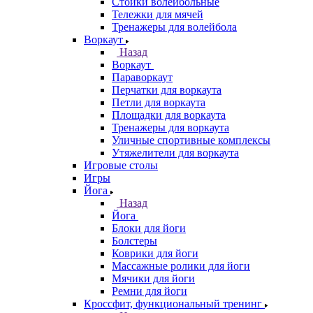
Стойки волейбольные
Тележки для мячей
Тренажеры для волейбола
Воркаут
Назад
Воркаут
Параворкаут
Перчатки для воркаута
Петли для воркаута
Площадки для воркаута
Тренажеры для воркаута
Уличные спортивные комплексы
Утяжелители для воркаута
Игровые столы
Игры
Йога
Назад
Йога
Блоки для йоги
Болстеры
Коврики для йоги
Массажные ролики для йоги
Мячики для йоги
Ремни для йоги
Кроссфит, функциональный тренинг