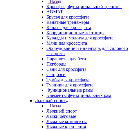
Назад
Кроссфит, функциональный тренинг
ABMAT
Брусья для кроссфита
Канатные тренажёры
Канаты для кроссфита
Координационные лестницы
Кувалды и молоты для кроссфита
Мячи для кроссфита
Оборудование и инвентарь для силового
экстрима
Парашюты для бега
Пегборды
Сани для кроссфита
Сэндбэги
Тумбы для кроссфита
Турники для кроссфита
Функциональные рамы
Элементы функциональных рам
Лыжный спорт
Назад
Лыжный спорт
Лыжи беговые
Лыжные комплекты
Лыжные крепления