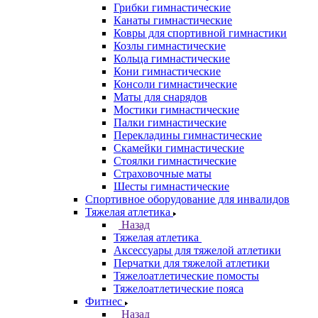
Грибки гимнастические
Канаты гимнастические
Ковры для спортивной гимнастики
Козлы гимнастические
Кольца гимнастические
Кони гимнастические
Консоли гимнастические
Маты для снарядов
Мостики гимнастические
Палки гимнастические
Перекладины гимнастические
Скамейки гимнастические
Стоялки гимнастические
Страховочные маты
Шесты гимнастические
Спортивное оборудование для инвалидов
Тяжелая атлетика
Назад
Тяжелая атлетика
Аксессуары для тяжелой атлетики
Перчатки для тяжелой атлетики
Тяжелоатлетические помосты
Тяжелоатлетические пояса
Фитнес
Назад