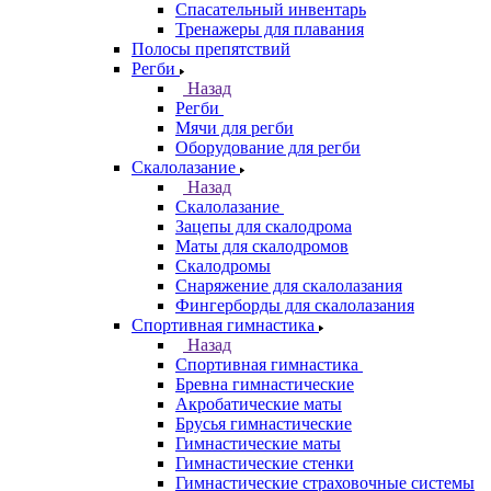
Спасательный инвентарь
Тренажеры для плавания
Полосы препятствий
Регби
Назад
Регби
Мячи для регби
Оборудование для регби
Скалолазание
Назад
Скалолазание
Зацепы для скалодрома
Маты для скалодромов
Скалодромы
Снаряжение для скалолазания
Фингерборды для скалолазания
Спортивная гимнастика
Назад
Спортивная гимнастика
Бревна гимнастические
Акробатические маты
Брусья гимнастические
Гимнастические маты
Гимнастические стенки
Гимнастические страховочные системы