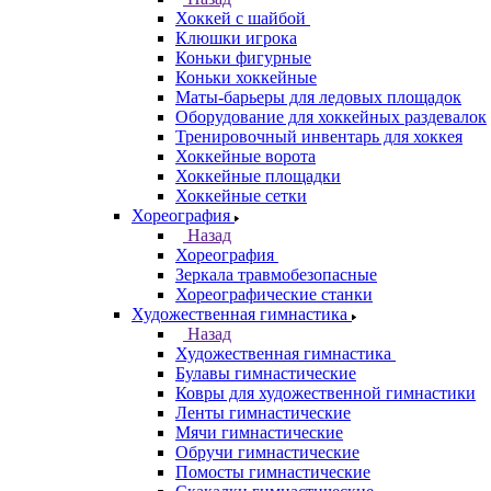
Хоккей с шайбой
Клюшки игрока
Коньки фигурные
Коньки хоккейные
Маты-барьеры для ледовых площадок
Оборудование для хоккейных раздевалок
Тренировочный инвентарь для хоккея
Хоккейные ворота
Хоккейные площадки
Хоккейные сетки
Хореография
Назад
Хореография
Зеркала травмобезопасные
Хореографические станки
Художественная гимнастика
Назад
Художественная гимнастика
Булавы гимнастические
Ковры для художественной гимнастики
Ленты гимнастические
Мячи гимнастические
Обручи гимнастические
Помосты гимнастические