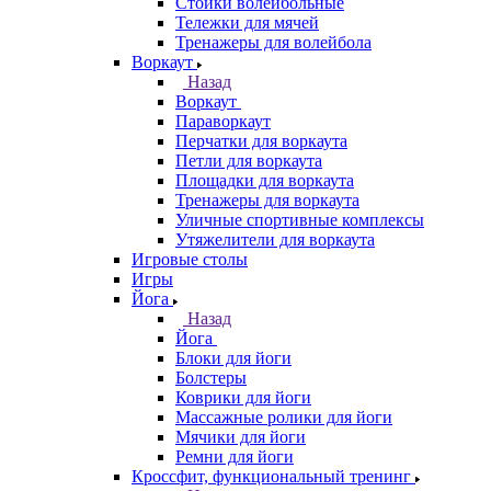
Стойки волейбольные
Тележки для мячей
Тренажеры для волейбола
Воркаут
Назад
Воркаут
Параворкаут
Перчатки для воркаута
Петли для воркаута
Площадки для воркаута
Тренажеры для воркаута
Уличные спортивные комплексы
Утяжелители для воркаута
Игровые столы
Игры
Йога
Назад
Йога
Блоки для йоги
Болстеры
Коврики для йоги
Массажные ролики для йоги
Мячики для йоги
Ремни для йоги
Кроссфит, функциональный тренинг