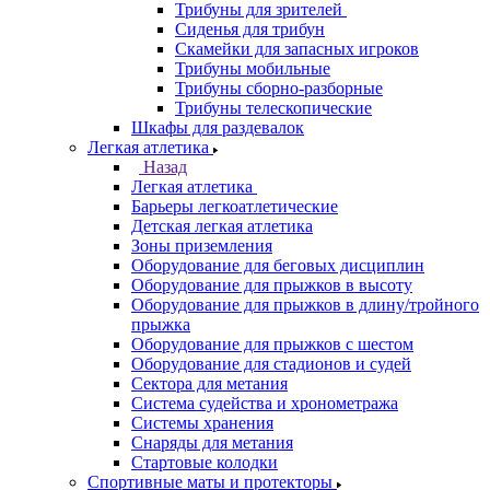
Трибуны для зрителей
Сиденья для трибун
Скамейки для запасных игроков
Трибуны мобильные
Трибуны сборно-разборные
Трибуны телескопические
Шкафы для раздевалок
Легкая атлетика
Назад
Легкая атлетика
Барьеры легкоатлетические
Детская легкая атлетика
Зоны приземления
Оборудование для беговых дисциплин
Оборудование для прыжков в высоту
Оборудование для прыжков в длину/тройного
прыжка
Оборудование для прыжков с шестом
Оборудование для стадионов и судей
Сектора для метания
Система судейства и хронометража
Системы хранения
Снаряды для метания
Стартовые колодки
Спортивные маты и протекторы