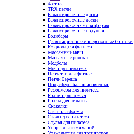
Фитнес
TRX петли
Балансировочные диски
Балансировочные доски
Балансировочные платформы
Балансировочные подушки
Бодибары
Гравитационные инверсионные ботинки
Коврики для фитнеса
Массажные мячи
Массажные ролики
Медболы
Мячи для пилатеса
Перчатки для фитнеса
Петли Береша
Полусферы балансировочные
Реформеры для пилатеса
Ролики для пресса
Роллы для пилатеса
Скакалки
Степ-платформы
Столы для пилатеса
Стулья для пилатеса
Упоры для отжиманий
Утяжелители для тренировок