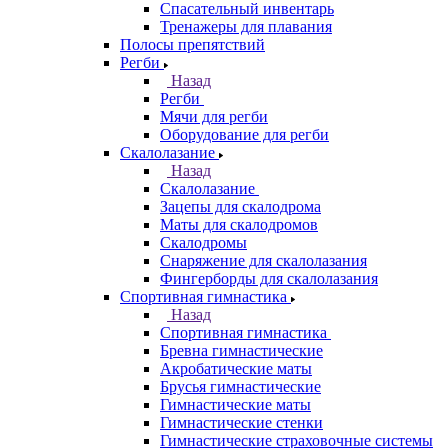
Спасательный инвентарь
Тренажеры для плавания
Полосы препятствий
Регби
Назад
Регби
Мячи для регби
Оборудование для регби
Скалолазание
Назад
Скалолазание
Зацепы для скалодрома
Маты для скалодромов
Скалодромы
Снаряжение для скалолазания
Фингерборды для скалолазания
Спортивная гимнастика
Назад
Спортивная гимнастика
Бревна гимнастические
Акробатические маты
Брусья гимнастические
Гимнастические маты
Гимнастические стенки
Гимнастические страховочные системы