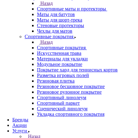
Назад
Спортивные маты и протекторы
Маты для батутов
Маты для шорт-трека
Стеновые протекторы
Чехлы для матов
Спортивные покрытия
Назад
Спортивные покрытия
Искусственная трава
Материалы для укладки
Модульное покрытие
Покрытие хард для теннисных кортов
Разметка игровых полей
Резиновая плитка
Резиновое бесшовное покрытие
Резиновое рулонное покрытие
Спортивный линолеум
Спортивный паркет
Сценический линолеум
Укладка спортивного покрытия
Бренды
Акции
Услуги
Назад