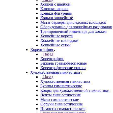
Хоккей с шайбой
Клюшки игрока
Коньки фигурные
Коньки хоккейные
Маты-барьеры для ледовых площадок
Оборудование для хоккейных раздевалок
Тренировочный инвентарь для хоккея
Хоккейные ворота
Хоккейные площадки
Хоккейные сетки
Хореография
Назад
Хореография
Зеркала травмобезопасные
Хореографические станки
Художественная гимнастика
Назад
Художественная гимнастика
Булавы гимнастические
Ковры для художественной гимнастики
Ленты гимнастические
Мячи гимнастические
Обручи гимнастические
Помосты гимнастические