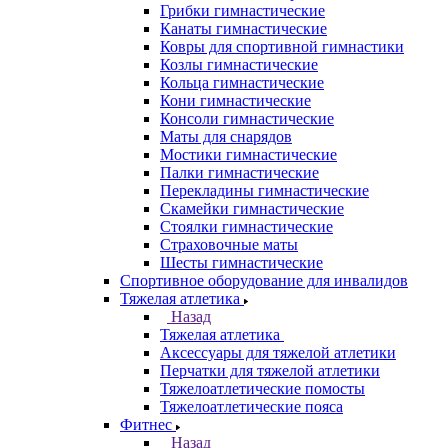
Грибки гимнастические
Канаты гимнастические
Ковры для спортивной гимнастики
Козлы гимнастические
Кольца гимнастические
Кони гимнастические
Консоли гимнастические
Маты для снарядов
Мостики гимнастические
Палки гимнастические
Перекладины гимнастические
Скамейки гимнастические
Стоялки гимнастические
Страховочные маты
Шесты гимнастические
Спортивное оборудование для инвалидов
Тяжелая атлетика
Назад
Тяжелая атлетика
Аксессуары для тяжелой атлетики
Перчатки для тяжелой атлетики
Тяжелоатлетические помосты
Тяжелоатлетические пояса
Фитнес
Назад