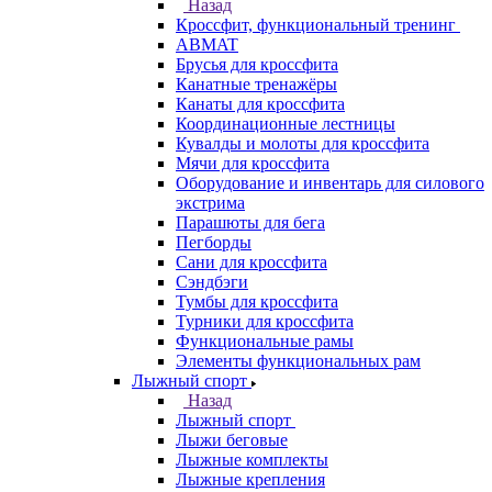
Назад
Кроссфит, функциональный тренинг
ABMAT
Брусья для кроссфита
Канатные тренажёры
Канаты для кроссфита
Координационные лестницы
Кувалды и молоты для кроссфита
Мячи для кроссфита
Оборудование и инвентарь для силового
экстрима
Парашюты для бега
Пегборды
Сани для кроссфита
Сэндбэги
Тумбы для кроссфита
Турники для кроссфита
Функциональные рамы
Элементы функциональных рам
Лыжный спорт
Назад
Лыжный спорт
Лыжи беговые
Лыжные комплекты
Лыжные крепления