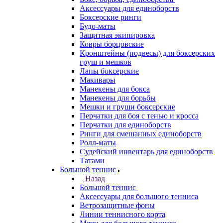
Аксессуары для единоборств
Боксерские ринги
Будо-маты
Защитная экипировка
Ковры борцовские
Кронштейны (подвесы) для боксерских
груш и мешков
Лапы боксерские
Макивары
Манекены для бокса
Манекены для борьбы
Мешки и груши боксерские
Перчатки для боя с тенью и кросса
Перчатки для единоборств
Ринги для смешанных единоборств
Ролл-маты
Судейский инвентарь для единоборств
Татами
Большой теннис
Назад
Большой теннис
Аксессуары для большого тенниса
Ветрозащитные фоны
Линии теннисного корта