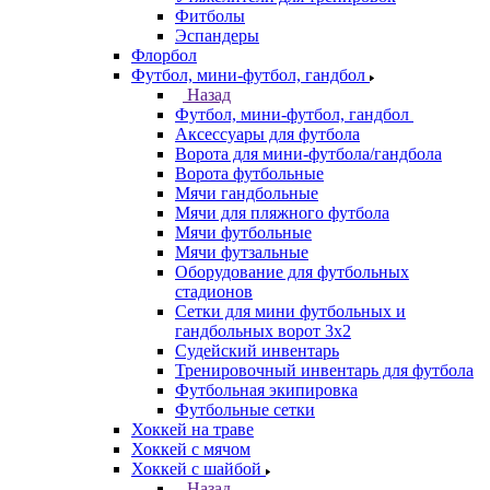
Фитболы
Эспандеры
Флорбол
Футбол, мини-футбол, гандбол
Назад
Футбол, мини-футбол, гандбол
Аксессуары для футбола
Ворота для мини-футбола/гандбола
Ворота футбольные
Мячи гандбольные
Мячи для пляжного футбола
Мячи футбольные
Мячи футзальные
Оборудование для футбольных
стадионов
Сетки для мини футбольных и
гандбольных ворот 3х2
Судейский инвентарь
Тренировочный инвентарь для футбола
Футбольная экипировка
Футбольные сетки
Хоккей на траве
Хоккей с мячом
Хоккей с шайбой
Назад