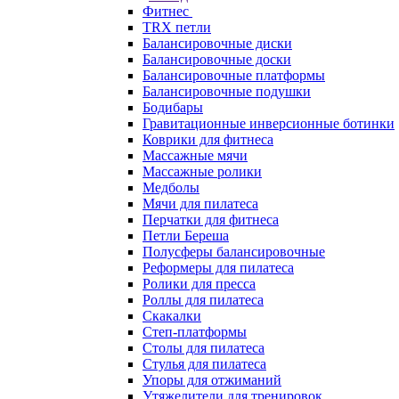
Фитнес
TRX петли
Балансировочные диски
Балансировочные доски
Балансировочные платформы
Балансировочные подушки
Бодибары
Гравитационные инверсионные ботинки
Коврики для фитнеса
Массажные мячи
Массажные ролики
Медболы
Мячи для пилатеса
Перчатки для фитнеса
Петли Береша
Полусферы балансировочные
Реформеры для пилатеса
Ролики для пресса
Роллы для пилатеса
Скакалки
Степ-платформы
Столы для пилатеса
Стулья для пилатеса
Упоры для отжиманий
Утяжелители для тренировок