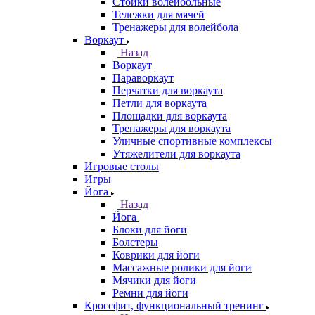
Стойки волейбольные
Тележки для мячей
Тренажеры для волейбола
Воркаут
Назад
Воркаут
Параворкаут
Перчатки для воркаута
Петли для воркаута
Площадки для воркаута
Тренажеры для воркаута
Уличные спортивные комплексы
Утяжелители для воркаута
Игровые столы
Игры
Йога
Назад
Йога
Блоки для йоги
Болстеры
Коврики для йоги
Массажные ролики для йоги
Мячики для йоги
Ремни для йоги
Кроссфит, функциональный тренинг