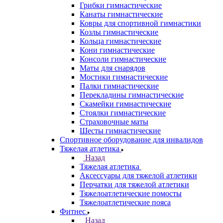
Грибки гимнастические
Канаты гимнастические
Ковры для спортивной гимнастики
Козлы гимнастические
Кольца гимнастические
Кони гимнастические
Консоли гимнастические
Маты для снарядов
Мостики гимнастические
Палки гимнастические
Перекладины гимнастические
Скамейки гимнастические
Стоялки гимнастические
Страховочные маты
Шесты гимнастические
Спортивное оборудование для инвалидов
Тяжелая атлетика
Назад
Тяжелая атлетика
Аксессуары для тяжелой атлетики
Перчатки для тяжелой атлетики
Тяжелоатлетические помосты
Тяжелоатлетические пояса
Фитнес
Назад