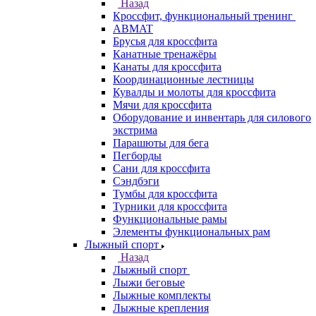
Назад
Кроссфит, функциональный тренинг
ABMAT
Брусья для кроссфита
Канатные тренажёры
Канаты для кроссфита
Координационные лестницы
Кувалды и молоты для кроссфита
Мячи для кроссфита
Оборудование и инвентарь для силового
экстрима
Парашюты для бега
Пегборды
Сани для кроссфита
Сэндбэги
Тумбы для кроссфита
Турники для кроссфита
Функциональные рамы
Элементы функциональных рам
Лыжный спорт
Назад
Лыжный спорт
Лыжи беговые
Лыжные комплекты
Лыжные крепления