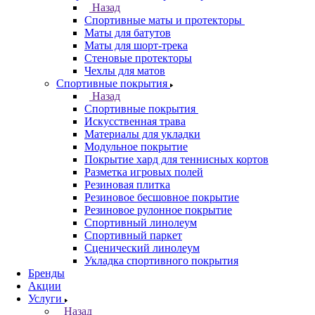
Назад
Спортивные маты и протекторы
Маты для батутов
Маты для шорт-трека
Стеновые протекторы
Чехлы для матов
Спортивные покрытия
Назад
Спортивные покрытия
Искусственная трава
Материалы для укладки
Модульное покрытие
Покрытие хард для теннисных кортов
Разметка игровых полей
Резиновая плитка
Резиновое бесшовное покрытие
Резиновое рулонное покрытие
Спортивный линолеум
Спортивный паркет
Сценический линолеум
Укладка спортивного покрытия
Бренды
Акции
Услуги
Назад