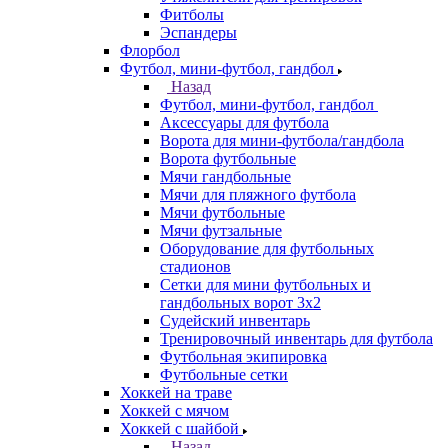
Фитболы
Эспандеры
Флорбол
Футбол, мини-футбол, гандбол
Назад
Футбол, мини-футбол, гандбол
Аксессуары для футбола
Ворота для мини-футбола/гандбола
Ворота футбольные
Мячи гандбольные
Мячи для пляжного футбола
Мячи футбольные
Мячи футзальные
Оборудование для футбольных
стадионов
Сетки для мини футбольных и
гандбольных ворот 3х2
Судейский инвентарь
Тренировочный инвентарь для футбола
Футбольная экипировка
Футбольные сетки
Хоккей на траве
Хоккей с мячом
Хоккей с шайбой
Назад