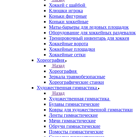
Хоккей с шайбой
Клюшки игрока
Коньки фигурные
Коньки хоккейные
Маты-барьеры для ледовых площадок
Оборудование для хоккейных раздевалок
Тренировочный инвентарь для хоккея
Хоккейные ворота
Хоккейные площадки
Хоккейные сетки
Хореография
Назад
Хореография
Зеркала травмобезопасные
Хореографические станки
Художественная гимнастика
Назад
Художественная гимнастика
Булавы гимнастические
Ковры для художественной гимнастики
Ленты гимнастические
Мячи гимнастические
Обручи гимнастические
Помосты гимнастические