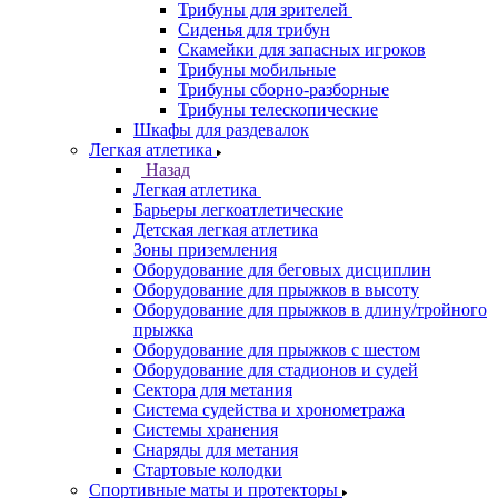
Трибуны для зрителей
Сиденья для трибун
Скамейки для запасных игроков
Трибуны мобильные
Трибуны сборно-разборные
Трибуны телескопические
Шкафы для раздевалок
Легкая атлетика
Назад
Легкая атлетика
Барьеры легкоатлетические
Детская легкая атлетика
Зоны приземления
Оборудование для беговых дисциплин
Оборудование для прыжков в высоту
Оборудование для прыжков в длину/тройного
прыжка
Оборудование для прыжков с шестом
Оборудование для стадионов и судей
Сектора для метания
Система судейства и хронометража
Системы хранения
Снаряды для метания
Стартовые колодки
Спортивные маты и протекторы