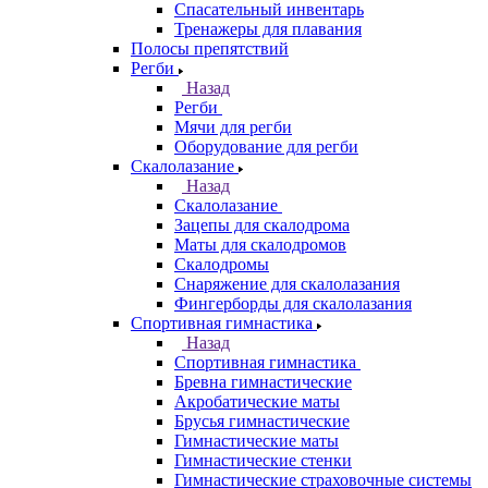
Спасательный инвентарь
Тренажеры для плавания
Полосы препятствий
Регби
Назад
Регби
Мячи для регби
Оборудование для регби
Скалолазание
Назад
Скалолазание
Зацепы для скалодрома
Маты для скалодромов
Скалодромы
Снаряжение для скалолазания
Фингерборды для скалолазания
Спортивная гимнастика
Назад
Спортивная гимнастика
Бревна гимнастические
Акробатические маты
Брусья гимнастические
Гимнастические маты
Гимнастические стенки
Гимнастические страховочные системы