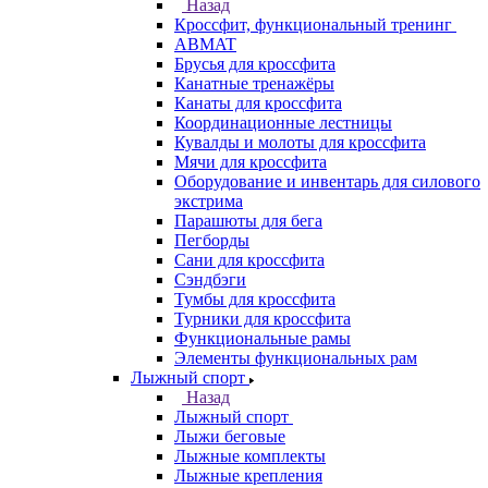
Назад
Кроссфит, функциональный тренинг
ABMAT
Брусья для кроссфита
Канатные тренажёры
Канаты для кроссфита
Координационные лестницы
Кувалды и молоты для кроссфита
Мячи для кроссфита
Оборудование и инвентарь для силового
экстрима
Парашюты для бега
Пегборды
Сани для кроссфита
Сэндбэги
Тумбы для кроссфита
Турники для кроссфита
Функциональные рамы
Элементы функциональных рам
Лыжный спорт
Назад
Лыжный спорт
Лыжи беговые
Лыжные комплекты
Лыжные крепления