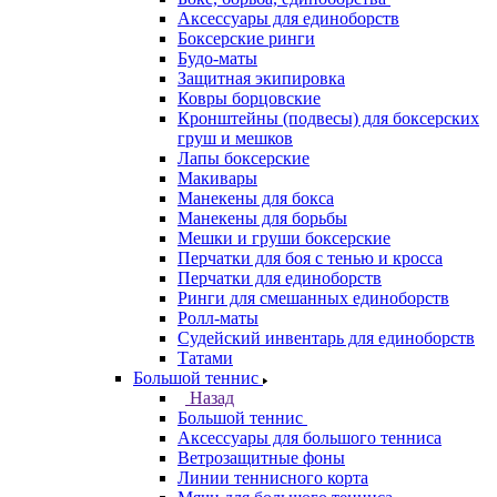
Аксессуары для единоборств
Боксерские ринги
Будо-маты
Защитная экипировка
Ковры борцовские
Кронштейны (подвесы) для боксерских
груш и мешков
Лапы боксерские
Макивары
Манекены для бокса
Манекены для борьбы
Мешки и груши боксерские
Перчатки для боя с тенью и кросса
Перчатки для единоборств
Ринги для смешанных единоборств
Ролл-маты
Судейский инвентарь для единоборств
Татами
Большой теннис
Назад
Большой теннис
Аксессуары для большого тенниса
Ветрозащитные фоны
Линии теннисного корта