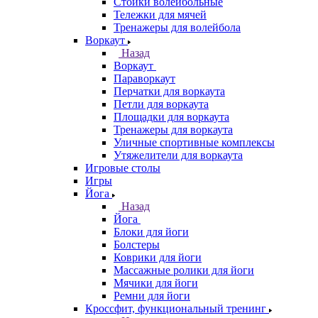
Стойки волейбольные
Тележки для мячей
Тренажеры для волейбола
Воркаут
Назад
Воркаут
Параворкаут
Перчатки для воркаута
Петли для воркаута
Площадки для воркаута
Тренажеры для воркаута
Уличные спортивные комплексы
Утяжелители для воркаута
Игровые столы
Игры
Йога
Назад
Йога
Блоки для йоги
Болстеры
Коврики для йоги
Массажные ролики для йоги
Мячики для йоги
Ремни для йоги
Кроссфит, функциональный тренинг