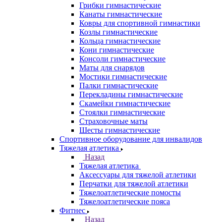
Грибки гимнастические
Канаты гимнастические
Ковры для спортивной гимнастики
Козлы гимнастические
Кольца гимнастические
Кони гимнастические
Консоли гимнастические
Маты для снарядов
Мостики гимнастические
Палки гимнастические
Перекладины гимнастические
Скамейки гимнастические
Стоялки гимнастические
Страховочные маты
Шесты гимнастические
Спортивное оборудование для инвалидов
Тяжелая атлетика
Назад
Тяжелая атлетика
Аксессуары для тяжелой атлетики
Перчатки для тяжелой атлетики
Тяжелоатлетические помосты
Тяжелоатлетические пояса
Фитнес
Назад