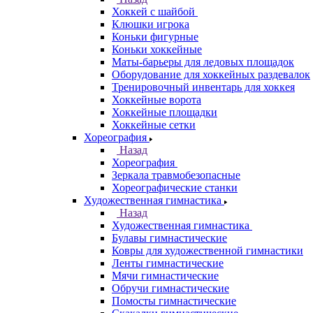
Хоккей с шайбой
Клюшки игрока
Коньки фигурные
Коньки хоккейные
Маты-барьеры для ледовых площадок
Оборудование для хоккейных раздевалок
Тренировочный инвентарь для хоккея
Хоккейные ворота
Хоккейные площадки
Хоккейные сетки
Хореография
Назад
Хореография
Зеркала травмобезопасные
Хореографические станки
Художественная гимнастика
Назад
Художественная гимнастика
Булавы гимнастические
Ковры для художественной гимнастики
Ленты гимнастические
Мячи гимнастические
Обручи гимнастические
Помосты гимнастические