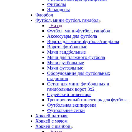
Фитболы
Эспандеры
Флорбол
Футбол, мини-футбол, гандбол
Назад
Футбол, мини-футбол, гандбол
Аксессуары для футбола
Ворота для мини-футбола/гандбола
Ворота футбольные
Мячи гандбольные
Мячи для пляжного футбола
Мячи футбольные
Мячи футзальные
Оборудование для футбольных
стадионов
Сетки для мини футбольных и
гандбольных ворот 3х2
Судейский инвентарь
Тренировочный инвентарь для футбола
Футбольная экипировка
Футбольные сетки
Хоккей на траве
Хоккей с мячом
Хоккей с шайбой
Назад