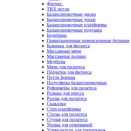
Фитнес
TRX петли
Балансировочные диски
Балансировочные доски
Балансировочные платформы
Балансировочные подушки
Бодибары
Гравитационные инверсионные ботинки
Коврики для фитнеса
Массажные мячи
Массажные ролики
Медболы
Мячи для пилатеса
Перчатки для фитнеса
Петли Береша
Полусферы балансировочные
Реформеры для пилатеса
Ролики для пресса
Роллы для пилатеса
Скакалки
Степ-платформы
Столы для пилатеса
Стулья для пилатеса
Упоры для отжиманий
Утяжелители для тренировок