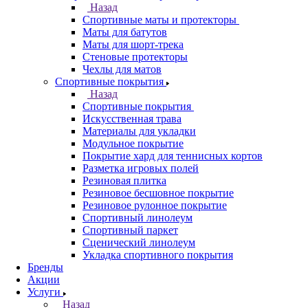
Назад
Спортивные маты и протекторы
Маты для батутов
Маты для шорт-трека
Стеновые протекторы
Чехлы для матов
Спортивные покрытия
Назад
Спортивные покрытия
Искусственная трава
Материалы для укладки
Модульное покрытие
Покрытие хард для теннисных кортов
Разметка игровых полей
Резиновая плитка
Резиновое бесшовное покрытие
Резиновое рулонное покрытие
Спортивный линолеум
Спортивный паркет
Сценический линолеум
Укладка спортивного покрытия
Бренды
Акции
Услуги
Назад