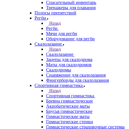
Спасательный инвентарь
Тренажеры для плавания
Полосы препятствий
Регби
Назад
Регби
Мячи для регби
Оборудование для регби
Скалолазание
Назад
Скалолазание
Зацепы для скалодрома
Маты для скалодромов
Скалодромы
Снаряжение для скалолазания
Фингерборды для скалолазания
Спортивная гимнастика
Назад
Спортивная гимнастика
Бревна гимнастические
Акробатические маты
Брусья гимнастические
Гимнастические маты
Гимнастические стенки
Гимнастические страховочные системы