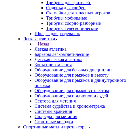
Трибуны для зрителей
Сиденья для трибун
Скамейки для запасных игроков
Трибуны мобильные
Трибуны сборно-разборные
Трибуны телескопические
Шкафы для раздевалок
Легкая атлетика
Назад
Легкая атлетика
Барьеры легкоатлетические
Детская легкая атлетика
Зоны приземления
Оборудование для беговых дисциплин
Оборудование для прыжков в высоту
Оборудование для прыжков в длину/тройного
прыжка
Оборудование для прыжков с шестом
Оборудование для стадионов и судей
Сектора для метания
Система судейства и хронометража
Системы хранения
Снаряды для метания
Стартовые колодки
Спортивные маты и протекторы