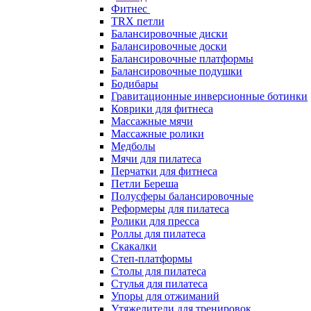
Фитнес
TRX петли
Балансировочные диски
Балансировочные доски
Балансировочные платформы
Балансировочные подушки
Бодибары
Гравитационные инверсионные ботинки
Коврики для фитнеса
Массажные мячи
Массажные ролики
Медболы
Мячи для пилатеса
Перчатки для фитнеса
Петли Береша
Полусферы балансировочные
Реформеры для пилатеса
Ролики для пресса
Роллы для пилатеса
Скакалки
Степ-платформы
Столы для пилатеса
Стулья для пилатеса
Упоры для отжиманий
Утяжелители для тренировок