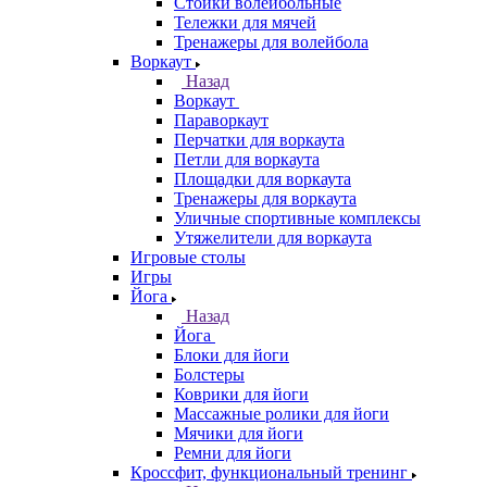
Стойки волейбольные
Тележки для мячей
Тренажеры для волейбола
Воркаут
Назад
Воркаут
Параворкаут
Перчатки для воркаута
Петли для воркаута
Площадки для воркаута
Тренажеры для воркаута
Уличные спортивные комплексы
Утяжелители для воркаута
Игровые столы
Игры
Йога
Назад
Йога
Блоки для йоги
Болстеры
Коврики для йоги
Массажные ролики для йоги
Мячики для йоги
Ремни для йоги
Кроссфит, функциональный тренинг