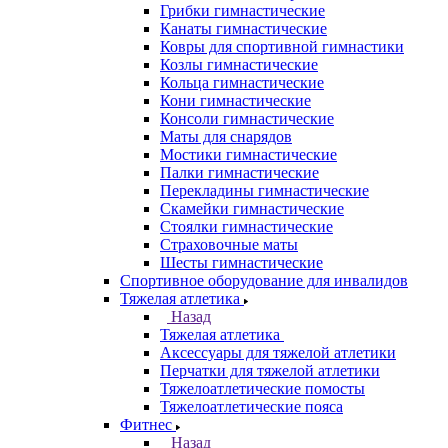
Грибки гимнастические
Канаты гимнастические
Ковры для спортивной гимнастики
Козлы гимнастические
Кольца гимнастические
Кони гимнастические
Консоли гимнастические
Маты для снарядов
Мостики гимнастические
Палки гимнастические
Перекладины гимнастические
Скамейки гимнастические
Стоялки гимнастические
Страховочные маты
Шесты гимнастические
Спортивное оборудование для инвалидов
Тяжелая атлетика
Назад
Тяжелая атлетика
Аксессуары для тяжелой атлетики
Перчатки для тяжелой атлетики
Тяжелоатлетические помосты
Тяжелоатлетические пояса
Фитнес
Назад