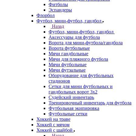
Фитболы
Эспандеры
Флорбол
Футбол, мини-футбол, гандбол
Назад
Футбол, мини-футбол, гандбол
Аксессуары для футбола
Ворота для мини-футбола/гандбола
Ворота футбольные
Мячи гандбольные
Мячи для пляжного футбола
Мячи футбольные
Мячи футзальные
Оборудование для футбольных
стадионов
Сетки для мини футбольных и
гандбольных ворот 3х2
Судейский инвентарь
Тренировочный инвентарь для футбола
Футбольная экипировка
Футбольные сетки
Хоккей на траве
Хоккей с мячом
Хоккей с шайбой
Назад