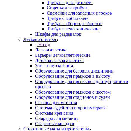
Трибуны для зрителей
Сиденья для трибун
Скамейки для запасных игроков
Трибуны мобильные
Трибуны сборно-разборные
Трибуны телескопические
Шкафы для раздевалок
Легкая атлетика
Назад
Легкая атлетика
Барьеры легкоатлетические
Детская легкая атлетика
Зоны приземления
Оборудование для беговых дисциплин
Оборудование для прыжков в высоту
Оборудование для прыжков в длину/тройного
прыжка
Оборудование для прыжков с шестом
Оборудование для стадионов и судей
Сектора для метания
Система судейства и хронометража
Системы хранения
Снаряды для метания
Стартовые колодки
Спортивные маты и протекторы