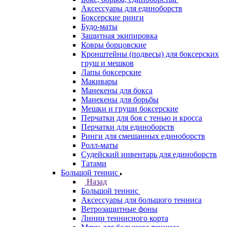
Аксессуары для единоборств
Боксерские ринги
Будо-маты
Защитная экипировка
Ковры борцовские
Кронштейны (подвесы) для боксерских
груш и мешков
Лапы боксерские
Макивары
Манекены для бокса
Манекены для борьбы
Мешки и груши боксерские
Перчатки для боя с тенью и кросса
Перчатки для единоборств
Ринги для смешанных единоборств
Ролл-маты
Судейский инвентарь для единоборств
Татами
Большой теннис
Назад
Большой теннис
Аксессуары для большого тенниса
Ветрозащитные фоны
Линии теннисного корта