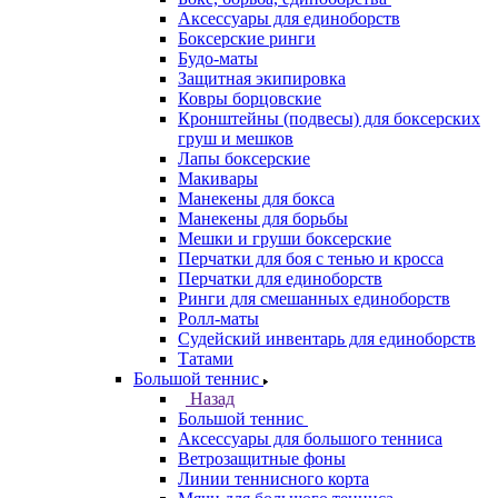
Аксессуары для единоборств
Боксерские ринги
Будо-маты
Защитная экипировка
Ковры борцовские
Кронштейны (подвесы) для боксерских
груш и мешков
Лапы боксерские
Макивары
Манекены для бокса
Манекены для борьбы
Мешки и груши боксерские
Перчатки для боя с тенью и кросса
Перчатки для единоборств
Ринги для смешанных единоборств
Ролл-маты
Судейский инвентарь для единоборств
Татами
Большой теннис
Назад
Большой теннис
Аксессуары для большого тенниса
Ветрозащитные фоны
Линии теннисного корта