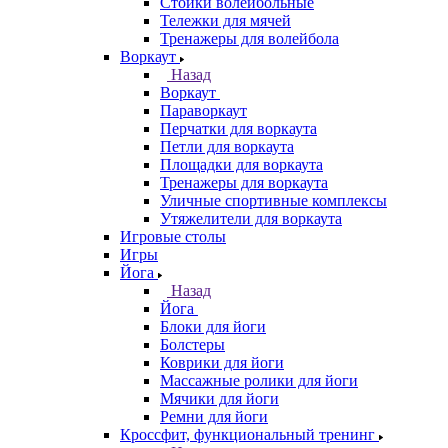
Стойки волейбольные
Тележки для мячей
Тренажеры для волейбола
Воркаут
Назад
Воркаут
Параворкаут
Перчатки для воркаута
Петли для воркаута
Площадки для воркаута
Тренажеры для воркаута
Уличные спортивные комплексы
Утяжелители для воркаута
Игровые столы
Игры
Йога
Назад
Йога
Блоки для йоги
Болстеры
Коврики для йоги
Массажные ролики для йоги
Мячики для йоги
Ремни для йоги
Кроссфит, функциональный тренинг