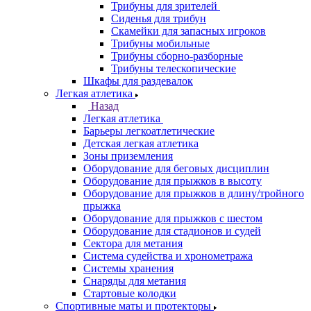
Трибуны для зрителей
Сиденья для трибун
Скамейки для запасных игроков
Трибуны мобильные
Трибуны сборно-разборные
Трибуны телескопические
Шкафы для раздевалок
Легкая атлетика
Назад
Легкая атлетика
Барьеры легкоатлетические
Детская легкая атлетика
Зоны приземления
Оборудование для беговых дисциплин
Оборудование для прыжков в высоту
Оборудование для прыжков в длину/тройного
прыжка
Оборудование для прыжков с шестом
Оборудование для стадионов и судей
Сектора для метания
Система судейства и хронометража
Системы хранения
Снаряды для метания
Стартовые колодки
Спортивные маты и протекторы