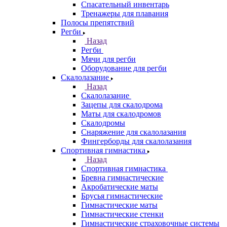
Спасательный инвентарь
Тренажеры для плавания
Полосы препятствий
Регби
Назад
Регби
Мячи для регби
Оборудование для регби
Скалолазание
Назад
Скалолазание
Зацепы для скалодрома
Маты для скалодромов
Скалодромы
Снаряжение для скалолазания
Фингерборды для скалолазания
Спортивная гимнастика
Назад
Спортивная гимнастика
Бревна гимнастические
Акробатические маты
Брусья гимнастические
Гимнастические маты
Гимнастические стенки
Гимнастические страховочные системы