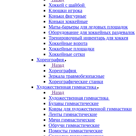
Хоккей с шайбой
Клюшки игрока
Коньки фигурные
Коньки хоккейные
Маты-барьеры для ледовых площадок
Оборудование для хоккейных раздевалок
Тренировочный инвентарь для хоккея
Хоккейные ворота
Хоккейные площадки
Хоккейные сетки
Хореография
Назад
Хореография
Зеркала травмобезопасные
Хореографические станки
Художественная гимнастика
Назад
Художественная гимнастика
Булавы гимнастические
Ковры для художественной гимнастики
Ленты гимнастические
Мячи гимнастические
Обручи гимнастические
Помосты гимнастические