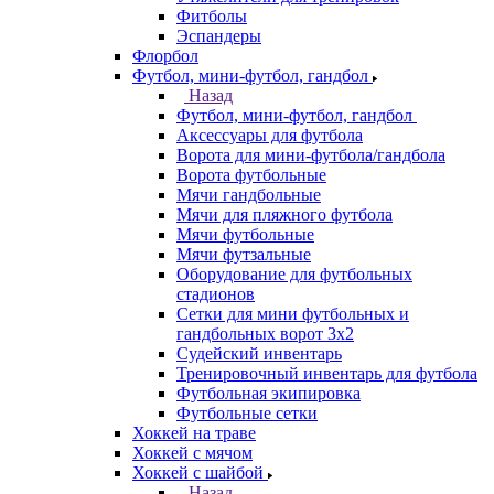
Фитболы
Эспандеры
Флорбол
Футбол, мини-футбол, гандбол
Назад
Футбол, мини-футбол, гандбол
Аксессуары для футбола
Ворота для мини-футбола/гандбола
Ворота футбольные
Мячи гандбольные
Мячи для пляжного футбола
Мячи футбольные
Мячи футзальные
Оборудование для футбольных
стадионов
Сетки для мини футбольных и
гандбольных ворот 3х2
Судейский инвентарь
Тренировочный инвентарь для футбола
Футбольная экипировка
Футбольные сетки
Хоккей на траве
Хоккей с мячом
Хоккей с шайбой
Назад