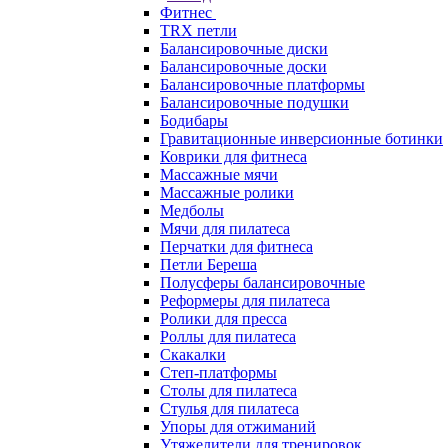
Фитнес
TRX петли
Балансировочные диски
Балансировочные доски
Балансировочные платформы
Балансировочные подушки
Бодибары
Гравитационные инверсионные ботинки
Коврики для фитнеса
Массажные мячи
Массажные ролики
Медболы
Мячи для пилатеса
Перчатки для фитнеса
Петли Береша
Полусферы балансировочные
Реформеры для пилатеса
Ролики для пресса
Роллы для пилатеса
Скакалки
Степ-платформы
Столы для пилатеса
Стулья для пилатеса
Упоры для отжиманий
Утяжелители для тренировок