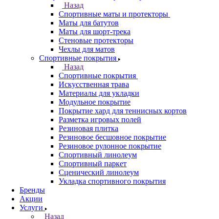
Назад
Спортивные маты и протекторы
Маты для батутов
Маты для шорт-трека
Стеновые протекторы
Чехлы для матов
Спортивные покрытия
Назад
Спортивные покрытия
Искусственная трава
Материалы для укладки
Модульное покрытие
Покрытие хард для теннисных кортов
Разметка игровых полей
Резиновая плитка
Резиновое бесшовное покрытие
Резиновое рулонное покрытие
Спортивный линолеум
Спортивный паркет
Сценический линолеум
Укладка спортивного покрытия
Бренды
Акции
Услуги
Назад