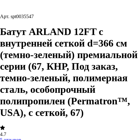
Арт.
spt0035547
Батут ARLAND 12FT с
внутренней сеткой d=366 см
(темно-зеленый) премиальной
серии (67, КНР, Под заказ,
темно-зеленый, полимерная
сталь, особопрочный
полипропилен (Permatron™,
USA), с сеткой, 67)
4.7
5 отзывов