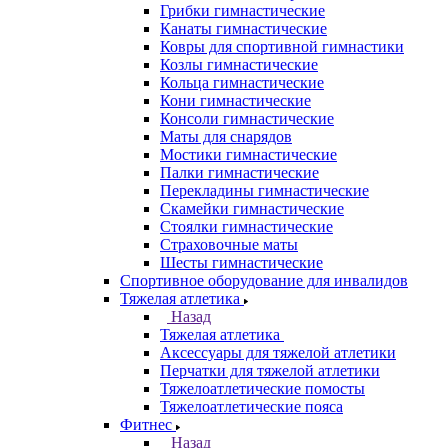
Грибки гимнастические
Канаты гимнастические
Ковры для спортивной гимнастики
Козлы гимнастические
Кольца гимнастические
Кони гимнастические
Консоли гимнастические
Маты для снарядов
Мостики гимнастические
Палки гимнастические
Перекладины гимнастические
Скамейки гимнастические
Стоялки гимнастические
Страховочные маты
Шесты гимнастические
Спортивное оборудование для инвалидов
Тяжелая атлетика
Назад
Тяжелая атлетика
Аксессуары для тяжелой атлетики
Перчатки для тяжелой атлетики
Тяжелоатлетические помосты
Тяжелоатлетические пояса
Фитнес
Назад