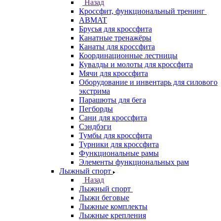
Назад
Кроссфит, функциональный тренинг
ABMAT
Брусья для кроссфита
Канатные тренажёры
Канаты для кроссфита
Координационные лестницы
Кувалды и молоты для кроссфита
Мячи для кроссфита
Оборудование и инвентарь для силового
экстрима
Парашюты для бега
Пегборды
Сани для кроссфита
Сэндбэги
Тумбы для кроссфита
Турники для кроссфита
Функциональные рамы
Элементы функциональных рам
Лыжный спорт
Назад
Лыжный спорт
Лыжи беговые
Лыжные комплекты
Лыжные крепления