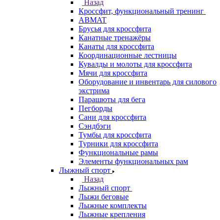
Назад
Кроссфит, функциональный тренинг
ABMAT
Брусья для кроссфита
Канатные тренажёры
Канаты для кроссфита
Координационные лестницы
Кувалды и молоты для кроссфита
Мячи для кроссфита
Оборудование и инвентарь для силового
экстрима
Парашюты для бега
Пегборды
Сани для кроссфита
Сэндбэги
Тумбы для кроссфита
Турники для кроссфита
Функциональные рамы
Элементы функциональных рам
Лыжный спорт
Назад
Лыжный спорт
Лыжи беговые
Лыжные комплекты
Лыжные крепления