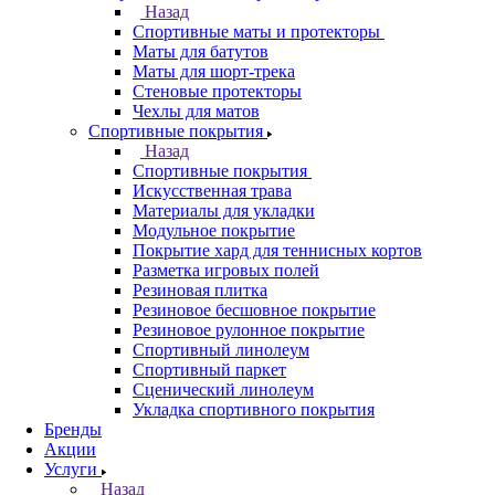
Назад
Спортивные маты и протекторы
Маты для батутов
Маты для шорт-трека
Стеновые протекторы
Чехлы для матов
Спортивные покрытия
Назад
Спортивные покрытия
Искусственная трава
Материалы для укладки
Модульное покрытие
Покрытие хард для теннисных кортов
Разметка игровых полей
Резиновая плитка
Резиновое бесшовное покрытие
Резиновое рулонное покрытие
Спортивный линолеум
Спортивный паркет
Сценический линолеум
Укладка спортивного покрытия
Бренды
Акции
Услуги
Назад