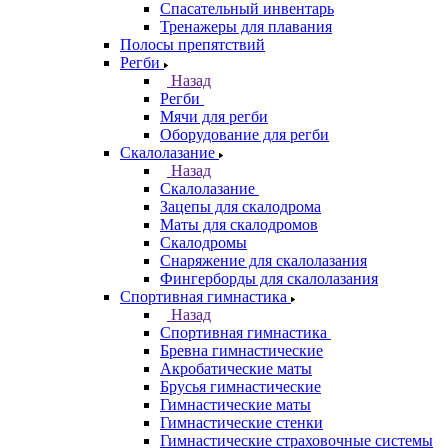
Спасательный инвентарь
Тренажеры для плавания
Полосы препятствий
Регби
Назад
Регби
Мячи для регби
Оборудование для регби
Скалолазание
Назад
Скалолазание
Зацепы для скалодрома
Маты для скалодромов
Скалодромы
Снаряжение для скалолазания
Фингерборды для скалолазания
Спортивная гимнастика
Назад
Спортивная гимнастика
Бревна гимнастические
Акробатические маты
Брусья гимнастические
Гимнастические маты
Гимнастические стенки
Гимнастические страховочные системы