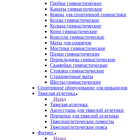
Грибки гимнастические
Канаты гимнастические
Ковры для спортивной гимнастики
Козлы гимнастические
Кольца гимнастические
Кони гимнастические
Консоли гимнастические
Маты для снарядов
Мостики гимнастические
Палки гимнастические
Перекладины гимнастические
Скамейки гимнастические
Стоялки гимнастические
Страховочные маты
Шесты гимнастические
Спортивное оборудование для инвалидов
Тяжелая атлетика
Назад
Тяжелая атлетика
Аксессуары для тяжелой атлетики
Перчатки для тяжелой атлетики
Тяжелоатлетические помосты
Тяжелоатлетические пояса
Фитнес
Назад