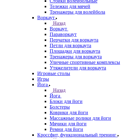
Стойки волейбольные
Тележки для мячей
Тренажеры для волейбола
Воркаут
Назад
Воркаут
Параворкаут
Перчатки для воркаута
Петли для воркаута
Площадки для воркаута
Тренажеры для воркаута
Уличные спортивные комплексы
Утяжелители для воркаута
Игровые столы
Игры
Йога
Назад
Йога
Блоки для йоги
Болстеры
Коврики для йоги
Массажные ролики для йоги
Мячики для йоги
Ремни для йоги
Кроссфит, функциональный тренинг