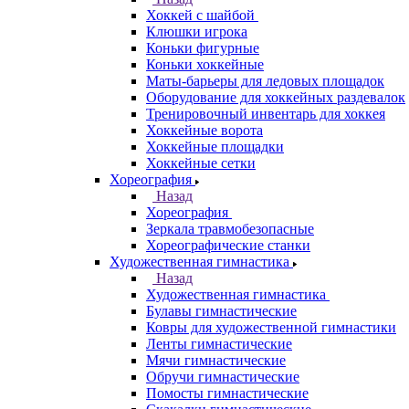
Хоккей с шайбой
Клюшки игрока
Коньки фигурные
Коньки хоккейные
Маты-барьеры для ледовых площадок
Оборудование для хоккейных раздевалок
Тренировочный инвентарь для хоккея
Хоккейные ворота
Хоккейные площадки
Хоккейные сетки
Хореография
Назад
Хореография
Зеркала травмобезопасные
Хореографические станки
Художественная гимнастика
Назад
Художественная гимнастика
Булавы гимнастические
Ковры для художественной гимнастики
Ленты гимнастические
Мячи гимнастические
Обручи гимнастические
Помосты гимнастические