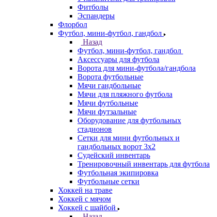
Фитболы
Эспандеры
Флорбол
Футбол, мини-футбол, гандбол
Назад
Футбол, мини-футбол, гандбол
Аксессуары для футбола
Ворота для мини-футбола/гандбола
Ворота футбольные
Мячи гандбольные
Мячи для пляжного футбола
Мячи футбольные
Мячи футзальные
Оборудование для футбольных
стадионов
Сетки для мини футбольных и
гандбольных ворот 3х2
Судейский инвентарь
Тренировочный инвентарь для футбола
Футбольная экипировка
Футбольные сетки
Хоккей на траве
Хоккей с мячом
Хоккей с шайбой
Назад