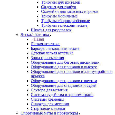
Трибуны для зрителей
Сиденья для трибун
Скамейки для запасных игроков
Трибуны мобильные
Трибуны сборно-разборные
Трибуны телескопические
Шкафы для раздевалок
Легкая атлетика
Назад
Легкая атлетика
Барьеры легкоатлетические
Детская легкая атлетика
Зоны приземления
Оборудование для беговых дисциплин
Оборудование для прыжков в высоту
Оборудование для прыжков в длину/тройного
прыжка
Оборудование для прыжков с шестом
Оборудование для стадионов и судей
Сектора для метания
Система судейства и хронометража
Системы хранения
Снаряды для метания
Стартовые колодки
Спортивные маты и протекторы