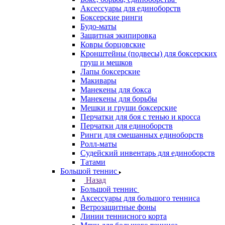
Аксессуары для единоборств
Боксерские ринги
Будо-маты
Защитная экипировка
Ковры борцовские
Кронштейны (подвесы) для боксерских
груш и мешков
Лапы боксерские
Макивары
Манекены для бокса
Манекены для борьбы
Мешки и груши боксерские
Перчатки для боя с тенью и кросса
Перчатки для единоборств
Ринги для смешанных единоборств
Ролл-маты
Судейский инвентарь для единоборств
Татами
Большой теннис
Назад
Большой теннис
Аксессуары для большого тенниса
Ветрозащитные фоны
Линии теннисного корта