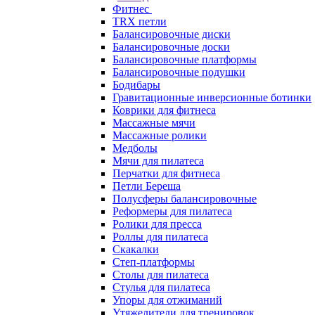
Фитнес
TRX петли
Балансировочные диски
Балансировочные доски
Балансировочные платформы
Балансировочные подушки
Бодибары
Гравитационные инверсионные ботинки
Коврики для фитнеса
Массажные мячи
Массажные ролики
Медболы
Мячи для пилатеса
Перчатки для фитнеса
Петли Береша
Полусферы балансировочные
Реформеры для пилатеса
Ролики для пресса
Роллы для пилатеса
Скакалки
Степ-платформы
Столы для пилатеса
Стулья для пилатеса
Упоры для отжиманий
Утяжелители для тренировок