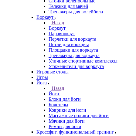
Стойки волейбольные
Тележки для мячей
Тренажеры для волейбола
Воркаут
Назад
Воркаут
Параворкаут
Перчатки для воркаута
Петли для воркаута
Площадки для воркаута
Тренажеры для воркаута
Уличные спортивные комплексы
Утяжелители для воркаута
Игровые столы
Игры
Йога
Назад
Йога
Блоки для йоги
Болстеры
Коврики для йоги
Массажные ролики для йоги
Мячики для йоги
Ремни для йоги
Кроссфит, функциональный тренинг