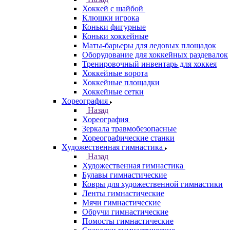
Хоккей с шайбой
Клюшки игрока
Коньки фигурные
Коньки хоккейные
Маты-барьеры для ледовых площадок
Оборудование для хоккейных раздевалок
Тренировочный инвентарь для хоккея
Хоккейные ворота
Хоккейные площадки
Хоккейные сетки
Хореография
Назад
Хореография
Зеркала травмобезопасные
Хореографические станки
Художественная гимнастика
Назад
Художественная гимнастика
Булавы гимнастические
Ковры для художественной гимнастики
Ленты гимнастические
Мячи гимнастические
Обручи гимнастические
Помосты гимнастические