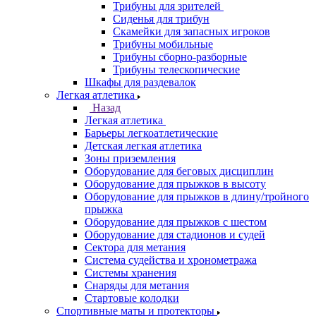
Трибуны для зрителей
Сиденья для трибун
Скамейки для запасных игроков
Трибуны мобильные
Трибуны сборно-разборные
Трибуны телескопические
Шкафы для раздевалок
Легкая атлетика
Назад
Легкая атлетика
Барьеры легкоатлетические
Детская легкая атлетика
Зоны приземления
Оборудование для беговых дисциплин
Оборудование для прыжков в высоту
Оборудование для прыжков в длину/тройного
прыжка
Оборудование для прыжков с шестом
Оборудование для стадионов и судей
Сектора для метания
Система судейства и хронометража
Системы хранения
Снаряды для метания
Стартовые колодки
Спортивные маты и протекторы