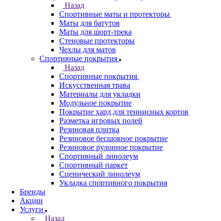
Назад
Спортивные маты и протекторы
Маты для батутов
Маты для шорт-трека
Стеновые протекторы
Чехлы для матов
Спортивные покрытия
Назад
Спортивные покрытия
Искусственная трава
Материалы для укладки
Модульное покрытие
Покрытие хард для теннисных кортов
Разметка игровых полей
Резиновая плитка
Резиновое бесшовное покрытие
Резиновое рулонное покрытие
Спортивный линолеум
Спортивный паркет
Сценический линолеум
Укладка спортивного покрытия
Бренды
Акции
Услуги
Назад