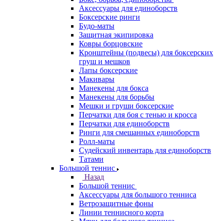
Аксессуары для единоборств
Боксерские ринги
Будо-маты
Защитная экипировка
Ковры борцовские
Кронштейны (подвесы) для боксерских
груш и мешков
Лапы боксерские
Макивары
Манекены для бокса
Манекены для борьбы
Мешки и груши боксерские
Перчатки для боя с тенью и кросса
Перчатки для единоборств
Ринги для смешанных единоборств
Ролл-маты
Судейский инвентарь для единоборств
Татами
Большой теннис
Назад
Большой теннис
Аксессуары для большого тенниса
Ветрозащитные фоны
Линии теннисного корта