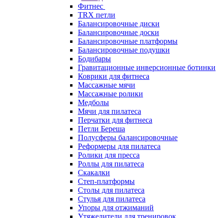
Фитнес
TRX петли
Балансировочные диски
Балансировочные доски
Балансировочные платформы
Балансировочные подушки
Бодибары
Гравитационные инверсионные ботинки
Коврики для фитнеса
Массажные мячи
Массажные ролики
Медболы
Мячи для пилатеса
Перчатки для фитнеса
Петли Береша
Полусферы балансировочные
Реформеры для пилатеса
Ролики для пресса
Роллы для пилатеса
Скакалки
Степ-платформы
Столы для пилатеса
Стулья для пилатеса
Упоры для отжиманий
Утяжелители для тренировок