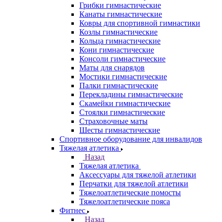
Грибки гимнастические
Канаты гимнастические
Ковры для спортивной гимнастики
Козлы гимнастические
Кольца гимнастические
Кони гимнастические
Консоли гимнастические
Маты для снарядов
Мостики гимнастические
Палки гимнастические
Перекладины гимнастические
Скамейки гимнастические
Стоялки гимнастические
Страховочные маты
Шесты гимнастические
Спортивное оборудование для инвалидов
Тяжелая атлетика
Назад
Тяжелая атлетика
Аксессуары для тяжелой атлетики
Перчатки для тяжелой атлетики
Тяжелоатлетические помосты
Тяжелоатлетические пояса
Фитнес
Назад