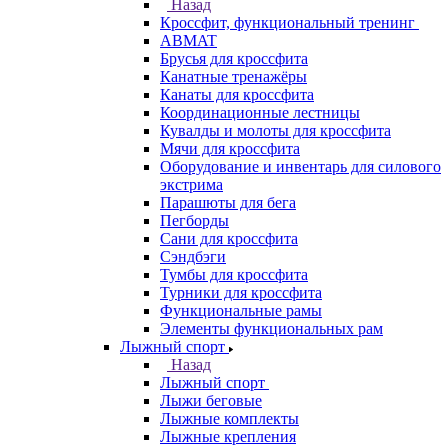
Назад
Кроссфит, функциональный тренинг
ABMAT
Брусья для кроссфита
Канатные тренажёры
Канаты для кроссфита
Координационные лестницы
Кувалды и молоты для кроссфита
Мячи для кроссфита
Оборудование и инвентарь для силового
экстрима
Парашюты для бега
Пегборды
Сани для кроссфита
Сэндбэги
Тумбы для кроссфита
Турники для кроссфита
Функциональные рамы
Элементы функциональных рам
Лыжный спорт
Назад
Лыжный спорт
Лыжи беговые
Лыжные комплекты
Лыжные крепления