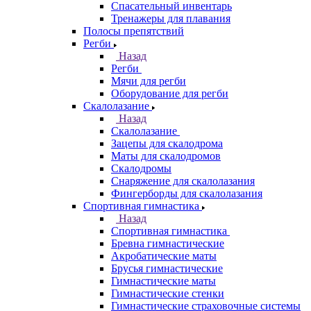
Спасательный инвентарь
Тренажеры для плавания
Полосы препятствий
Регби
Назад
Регби
Мячи для регби
Оборудование для регби
Скалолазание
Назад
Скалолазание
Зацепы для скалодрома
Маты для скалодромов
Скалодромы
Снаряжение для скалолазания
Фингерборды для скалолазания
Спортивная гимнастика
Назад
Спортивная гимнастика
Бревна гимнастические
Акробатические маты
Брусья гимнастические
Гимнастические маты
Гимнастические стенки
Гимнастические страховочные системы