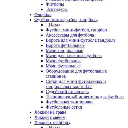
Фитболы
Эспандеры
Флорбол
Футбол, мини-футбол, гандбол
Назад
Футбол, мини-футбол, гандбол
Аксессуары для футбола
Ворота для мини-футбола/гандбола
Ворота футбольные
Мячи гандбольные
Мячи для пляжного футбола
Мячи футбольные
Мячи футзальные
Оборудование для футбольных
стадионов
Сетки для мини футбольных и
гандбольных ворот 3х2
Судейский инвентарь
Тренировочный инвентарь для футбола
Футбольная экипировка
Футбольные сетки
Хоккей на траве
Хоккей с мячом
Хоккей с шайбой
Назад