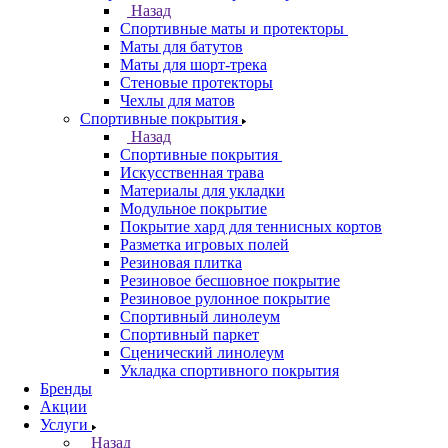
Назад
Спортивные маты и протекторы
Маты для батутов
Маты для шорт-трека
Стеновые протекторы
Чехлы для матов
Спортивные покрытия
Назад
Спортивные покрытия
Искусственная трава
Материалы для укладки
Модульное покрытие
Покрытие хард для теннисных кортов
Разметка игровых полей
Резиновая плитка
Резиновое бесшовное покрытие
Резиновое рулонное покрытие
Спортивный линолеум
Спортивный паркет
Сценический линолеум
Укладка спортивного покрытия
Бренды
Акции
Услуги
Назад