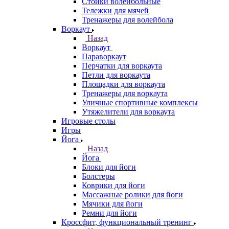
Стойки волейбольные
Тележки для мячей
Тренажеры для волейбола
Воркаут
Назад
Воркаут
Параворкаут
Перчатки для воркаута
Петли для воркаута
Площадки для воркаута
Тренажеры для воркаута
Уличные спортивные комплексы
Утяжелители для воркаута
Игровые столы
Игры
Йога
Назад
Йога
Блоки для йоги
Болстеры
Коврики для йоги
Массажные ролики для йоги
Мячики для йоги
Ремни для йоги
Кроссфит, функциональный тренинг