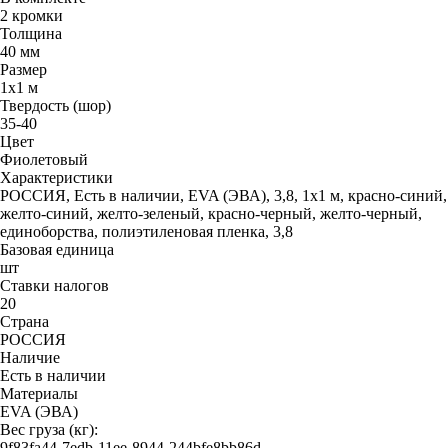
2 кромки
Толщина
40 мм
Размер
1х1 м
Твердость (шор)
35-40
Цвет
Фиолетовый
Характеристики
РОССИЯ, Есть в наличии, EVA (ЭВА), 3,8, 1х1 м, красно-синий,
желто-синий, желто-зеленый, красно-черный, желто-черный,
единоборства, полиэтиленовая пленка, 3,8
Базовая единица
шт
Ставки налогов
20
Страна
РОССИЯ
Наличие
Есть в наличии
Материалы
EVA (ЭВА)
Вес груза (кг):
9f83fa44-7edb-11ee-8944-244bfe8bb86d