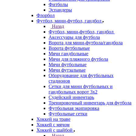
Фитболы
Эспандеры
Флорбол
Футбол, мини-футбол, гандбол
Назад
Футбол, мини-футбол, гандбол
Аксессуары для футбола
Ворота для мини-футбола/гандбола
Ворота футбольные
Мячи гандбольные
Мячи для пляжного футбола
Мячи футбольные
Мячи футзальные
Оборудование для футбольных
стадионов
Сетки для мини футбольных и
гандбольных ворот 3х2
Судейский инвентарь
Тренировочный инвентарь для футбола
Футбольная экипировка
Футбольные сетки
Хоккей на траве
Хоккей с мячом
Хоккей с шайбой
Назад