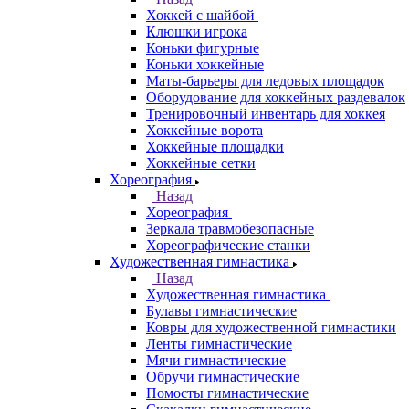
Хоккей с шайбой
Клюшки игрока
Коньки фигурные
Коньки хоккейные
Маты-барьеры для ледовых площадок
Оборудование для хоккейных раздевалок
Тренировочный инвентарь для хоккея
Хоккейные ворота
Хоккейные площадки
Хоккейные сетки
Хореография
Назад
Хореография
Зеркала травмобезопасные
Хореографические станки
Художественная гимнастика
Назад
Художественная гимнастика
Булавы гимнастические
Ковры для художественной гимнастики
Ленты гимнастические
Мячи гимнастические
Обручи гимнастические
Помосты гимнастические