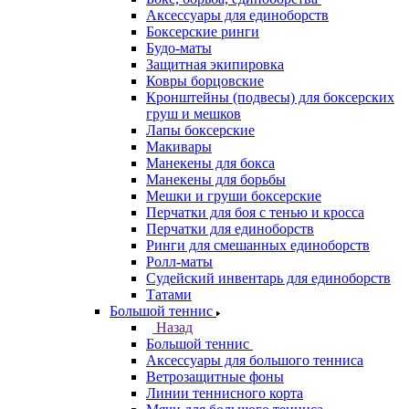
Аксессуары для единоборств
Боксерские ринги
Будо-маты
Защитная экипировка
Ковры борцовские
Кронштейны (подвесы) для боксерских
груш и мешков
Лапы боксерские
Макивары
Манекены для бокса
Манекены для борьбы
Мешки и груши боксерские
Перчатки для боя с тенью и кросса
Перчатки для единоборств
Ринги для смешанных единоборств
Ролл-маты
Судейский инвентарь для единоборств
Татами
Большой теннис
Назад
Большой теннис
Аксессуары для большого тенниса
Ветрозащитные фоны
Линии теннисного корта