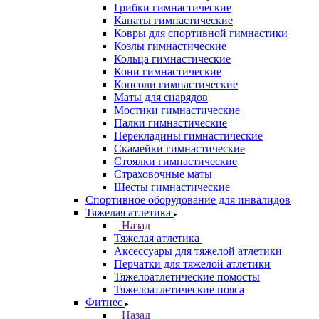
Грибки гимнастические
Канаты гимнастические
Ковры для спортивной гимнастики
Козлы гимнастические
Кольца гимнастические
Кони гимнастические
Консоли гимнастические
Маты для снарядов
Мостики гимнастические
Палки гимнастические
Перекладины гимнастические
Скамейки гимнастические
Стоялки гимнастические
Страховочные маты
Шесты гимнастические
Спортивное оборудование для инвалидов
Тяжелая атлетика
Назад
Тяжелая атлетика
Аксессуары для тяжелой атлетики
Перчатки для тяжелой атлетики
Тяжелоатлетические помосты
Тяжелоатлетические пояса
Фитнес
Назад