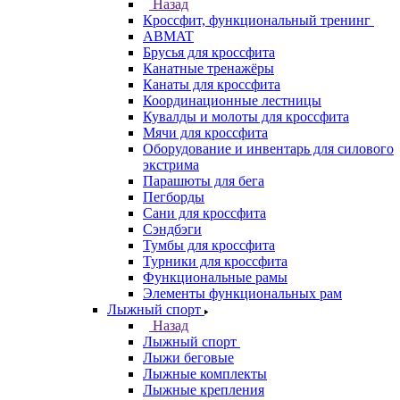
Назад
Кроссфит, функциональный тренинг
ABMAT
Брусья для кроссфита
Канатные тренажёры
Канаты для кроссфита
Координационные лестницы
Кувалды и молоты для кроссфита
Мячи для кроссфита
Оборудование и инвентарь для силового
экстрима
Парашюты для бега
Пегборды
Сани для кроссфита
Сэндбэги
Тумбы для кроссфита
Турники для кроссфита
Функциональные рамы
Элементы функциональных рам
Лыжный спорт
Назад
Лыжный спорт
Лыжи беговые
Лыжные комплекты
Лыжные крепления