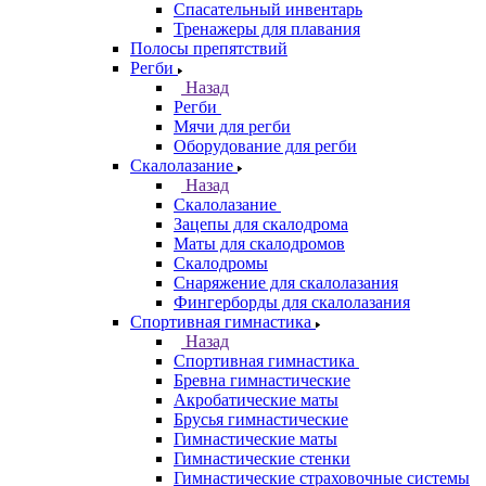
Спасательный инвентарь
Тренажеры для плавания
Полосы препятствий
Регби
Назад
Регби
Мячи для регби
Оборудование для регби
Скалолазание
Назад
Скалолазание
Зацепы для скалодрома
Маты для скалодромов
Скалодромы
Снаряжение для скалолазания
Фингерборды для скалолазания
Спортивная гимнастика
Назад
Спортивная гимнастика
Бревна гимнастические
Акробатические маты
Брусья гимнастические
Гимнастические маты
Гимнастические стенки
Гимнастические страховочные системы