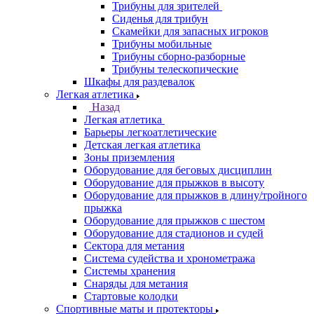
Трибуны для зрителей
Сиденья для трибун
Скамейки для запасных игроков
Трибуны мобильные
Трибуны сборно-разборные
Трибуны телескопические
Шкафы для раздевалок
Легкая атлетика
Назад
Легкая атлетика
Барьеры легкоатлетические
Детская легкая атлетика
Зоны приземления
Оборудование для беговых дисциплин
Оборудование для прыжков в высоту
Оборудование для прыжков в длину/тройного
прыжка
Оборудование для прыжков с шестом
Оборудование для стадионов и судей
Сектора для метания
Система судейства и хронометража
Системы хранения
Снаряды для метания
Стартовые колодки
Спортивные маты и протекторы