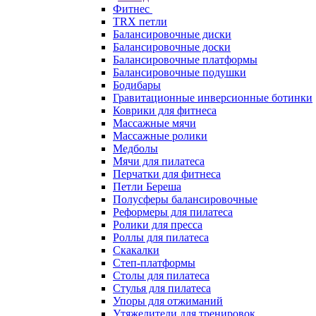
Фитнес
TRX петли
Балансировочные диски
Балансировочные доски
Балансировочные платформы
Балансировочные подушки
Бодибары
Гравитационные инверсионные ботинки
Коврики для фитнеса
Массажные мячи
Массажные ролики
Медболы
Мячи для пилатеса
Перчатки для фитнеса
Петли Береша
Полусферы балансировочные
Реформеры для пилатеса
Ролики для пресса
Роллы для пилатеса
Скакалки
Степ-платформы
Столы для пилатеса
Стулья для пилатеса
Упоры для отжиманий
Утяжелители для тренировок