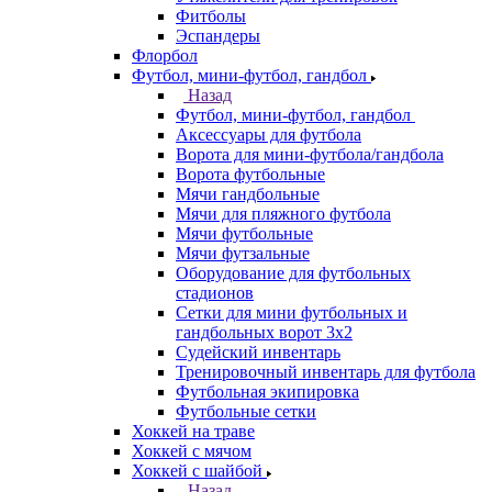
Фитболы
Эспандеры
Флорбол
Футбол, мини-футбол, гандбол
Назад
Футбол, мини-футбол, гандбол
Аксессуары для футбола
Ворота для мини-футбола/гандбола
Ворота футбольные
Мячи гандбольные
Мячи для пляжного футбола
Мячи футбольные
Мячи футзальные
Оборудование для футбольных
стадионов
Сетки для мини футбольных и
гандбольных ворот 3х2
Судейский инвентарь
Тренировочный инвентарь для футбола
Футбольная экипировка
Футбольные сетки
Хоккей на траве
Хоккей с мячом
Хоккей с шайбой
Назад