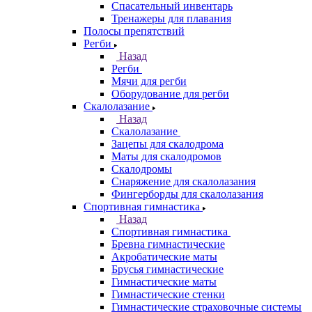
Спасательный инвентарь
Тренажеры для плавания
Полосы препятствий
Регби
Назад
Регби
Мячи для регби
Оборудование для регби
Скалолазание
Назад
Скалолазание
Зацепы для скалодрома
Маты для скалодромов
Скалодромы
Снаряжение для скалолазания
Фингерборды для скалолазания
Спортивная гимнастика
Назад
Спортивная гимнастика
Бревна гимнастические
Акробатические маты
Брусья гимнастические
Гимнастические маты
Гимнастические стенки
Гимнастические страховочные системы