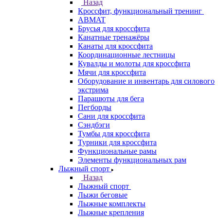
Назад
Кроссфит, функциональный тренинг
ABMAT
Брусья для кроссфита
Канатные тренажёры
Канаты для кроссфита
Координационные лестницы
Кувалды и молоты для кроссфита
Мячи для кроссфита
Оборудование и инвентарь для силового
экстрима
Парашюты для бега
Пегборды
Сани для кроссфита
Сэндбэги
Тумбы для кроссфита
Турники для кроссфита
Функциональные рамы
Элементы функциональных рам
Лыжный спорт
Назад
Лыжный спорт
Лыжи беговые
Лыжные комплекты
Лыжные крепления