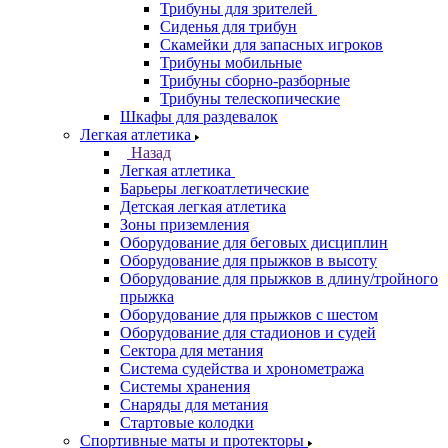
Трибуны для зрителей
Сиденья для трибун
Скамейки для запасных игроков
Трибуны мобильные
Трибуны сборно-разборные
Трибуны телескопические
Шкафы для раздевалок
Легкая атлетика
Назад
Легкая атлетика
Барьеры легкоатлетические
Детская легкая атлетика
Зоны приземления
Оборудование для беговых дисциплин
Оборудование для прыжков в высоту
Оборудование для прыжков в длину/тройного
прыжка
Оборудование для прыжков с шестом
Оборудование для стадионов и судей
Сектора для метания
Система судейства и хронометража
Системы хранения
Снаряды для метания
Стартовые колодки
Спортивные маты и протекторы