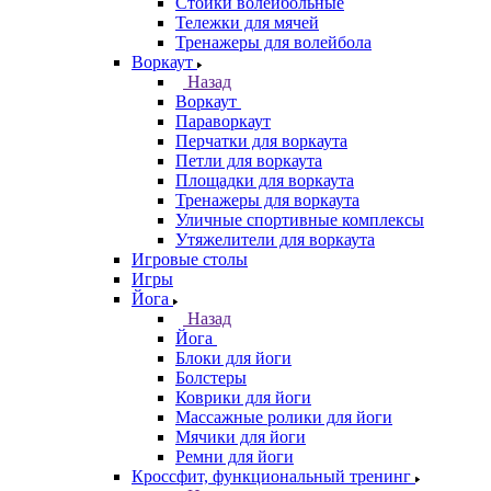
Стойки волейбольные
Тележки для мячей
Тренажеры для волейбола
Воркаут
Назад
Воркаут
Параворкаут
Перчатки для воркаута
Петли для воркаута
Площадки для воркаута
Тренажеры для воркаута
Уличные спортивные комплексы
Утяжелители для воркаута
Игровые столы
Игры
Йога
Назад
Йога
Блоки для йоги
Болстеры
Коврики для йоги
Массажные ролики для йоги
Мячики для йоги
Ремни для йоги
Кроссфит, функциональный тренинг