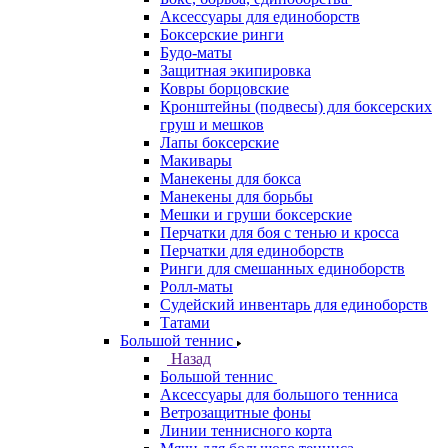
Аксессуары для единоборств
Боксерские ринги
Будо-маты
Защитная экипировка
Ковры борцовские
Кронштейны (подвесы) для боксерских
груш и мешков
Лапы боксерские
Макивары
Манекены для бокса
Манекены для борьбы
Мешки и груши боксерские
Перчатки для боя с тенью и кросса
Перчатки для единоборств
Ринги для смешанных единоборств
Ролл-маты
Судейский инвентарь для единоборств
Татами
Большой теннис
Назад
Большой теннис
Аксессуары для большого тенниса
Ветрозащитные фоны
Линии теннисного корта