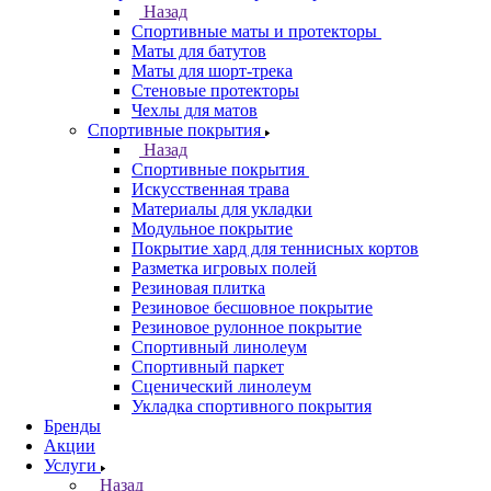
Назад
Спортивные маты и протекторы
Маты для батутов
Маты для шорт-трека
Стеновые протекторы
Чехлы для матов
Спортивные покрытия
Назад
Спортивные покрытия
Искусственная трава
Материалы для укладки
Модульное покрытие
Покрытие хард для теннисных кортов
Разметка игровых полей
Резиновая плитка
Резиновое бесшовное покрытие
Резиновое рулонное покрытие
Спортивный линолеум
Спортивный паркет
Сценический линолеум
Укладка спортивного покрытия
Бренды
Акции
Услуги
Назад