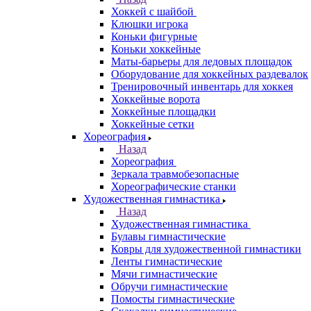
Хоккей с шайбой
Клюшки игрока
Коньки фигурные
Коньки хоккейные
Маты-барьеры для ледовых площадок
Оборудование для хоккейных раздевалок
Тренировочный инвентарь для хоккея
Хоккейные ворота
Хоккейные площадки
Хоккейные сетки
Хореография
Назад
Хореография
Зеркала травмобезопасные
Хореографические станки
Художественная гимнастика
Назад
Художественная гимнастика
Булавы гимнастические
Ковры для художественной гимнастики
Ленты гимнастические
Мячи гимнастические
Обручи гимнастические
Помосты гимнастические