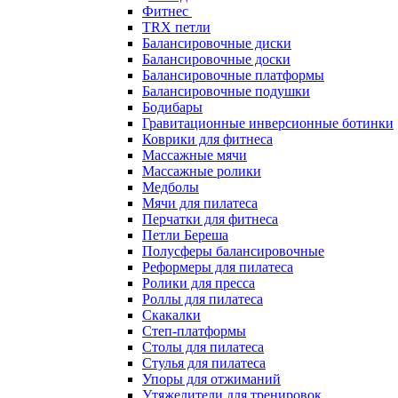
Фитнес
TRX петли
Балансировочные диски
Балансировочные доски
Балансировочные платформы
Балансировочные подушки
Бодибары
Гравитационные инверсионные ботинки
Коврики для фитнеса
Массажные мячи
Массажные ролики
Медболы
Мячи для пилатеса
Перчатки для фитнеса
Петли Береша
Полусферы балансировочные
Реформеры для пилатеса
Ролики для пресса
Роллы для пилатеса
Скакалки
Степ-платформы
Столы для пилатеса
Стулья для пилатеса
Упоры для отжиманий
Утяжелители для тренировок