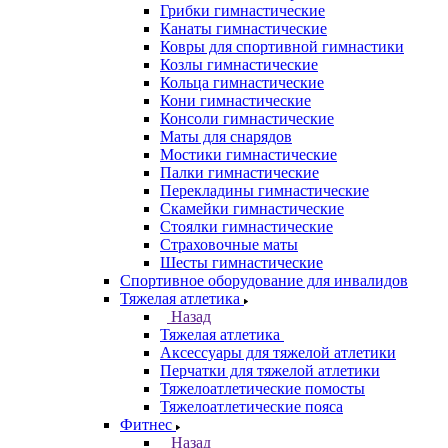
Грибки гимнастические
Канаты гимнастические
Ковры для спортивной гимнастики
Козлы гимнастические
Кольца гимнастические
Кони гимнастические
Консоли гимнастические
Маты для снарядов
Мостики гимнастические
Палки гимнастические
Перекладины гимнастические
Скамейки гимнастические
Стоялки гимнастические
Страховочные маты
Шесты гимнастические
Спортивное оборудование для инвалидов
Тяжелая атлетика
Назад
Тяжелая атлетика
Аксессуары для тяжелой атлетики
Перчатки для тяжелой атлетики
Тяжелоатлетические помосты
Тяжелоатлетические пояса
Фитнес
Назад