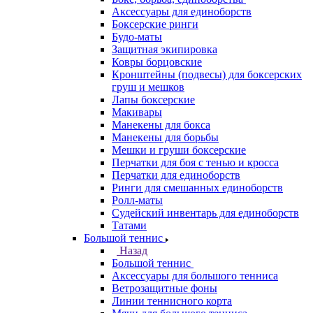
Аксессуары для единоборств
Боксерские ринги
Будо-маты
Защитная экипировка
Ковры борцовские
Кронштейны (подвесы) для боксерских
груш и мешков
Лапы боксерские
Макивары
Манекены для бокса
Манекены для борьбы
Мешки и груши боксерские
Перчатки для боя с тенью и кросса
Перчатки для единоборств
Ринги для смешанных единоборств
Ролл-маты
Судейский инвентарь для единоборств
Татами
Большой теннис
Назад
Большой теннис
Аксессуары для большого тенниса
Ветрозащитные фоны
Линии теннисного корта