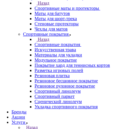
Назад
Спортивные маты и протекторы
Маты для батутов
Маты для шорт-трека
Стеновые протекторы
Чехлы для матов
Спортивные покрытия
Назад
Спортивные покрытия
Искусственная трава
Материалы для укладки
Модульное покрытие
Покрытие хард для теннисных кортов
Разметка игровых полей
Резиновая плитка
Резиновое бесшовное покрытие
Резиновое рулонное покрытие
Спортивный линолеум
Спортивный паркет
Сценический линолеум
Укладка спортивного покрытия
Бренды
Акции
Услуги
Назад