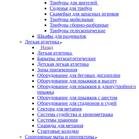
Трибуны для зрителей
Сиденья для трибун
Скамейки для запасных игроков
Трибуны мобильные
Трибуны сборно-разборные
Трибуны телескопические
Шкафы для раздевалок
Легкая атлетика
Назад
Легкая атлетика
Барьеры легкоатлетические
Детская легкая атлетика
Зоны приземления
Оборудование для беговых дисциплин
Оборудование для прыжков в высоту
Оборудование для прыжков в длину/тройного
прыжка
Оборудование для прыжков с шестом
Оборудование для стадионов и судей
Сектора для метания
Система судейства и хронометража
Системы хранения
Снаряды для метания
Стартовые колодки
Спортивные маты и протекторы