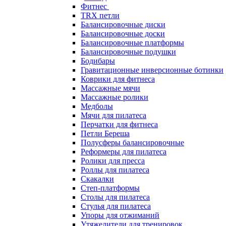
Фитнес
TRX петли
Балансировочные диски
Балансировочные доски
Балансировочные платформы
Балансировочные подушки
Бодибары
Гравитационные инверсионные ботинки
Коврики для фитнеса
Массажные мячи
Массажные ролики
Медболы
Мячи для пилатеса
Перчатки для фитнеса
Петли Береша
Полусферы балансировочные
Реформеры для пилатеса
Ролики для пресса
Роллы для пилатеса
Скакалки
Степ-платформы
Столы для пилатеса
Стулья для пилатеса
Упоры для отжиманий
Утяжелители для тренировок