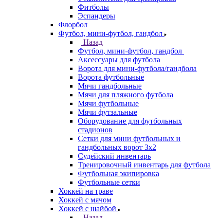
Фитболы
Эспандеры
Флорбол
Футбол, мини-футбол, гандбол
Назад
Футбол, мини-футбол, гандбол
Аксессуары для футбола
Ворота для мини-футбола/гандбола
Ворота футбольные
Мячи гандбольные
Мячи для пляжного футбола
Мячи футбольные
Мячи футзальные
Оборудование для футбольных
стадионов
Сетки для мини футбольных и
гандбольных ворот 3х2
Судейский инвентарь
Тренировочный инвентарь для футбола
Футбольная экипировка
Футбольные сетки
Хоккей на траве
Хоккей с мячом
Хоккей с шайбой
Назад