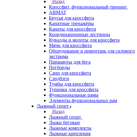
Назад
Кроссфит, функциональный тренинг
ABMAT
Брусья для кроссфита
Канатные тренажёры
Канаты для кроссфита
Координационные лестницы
Кувалды и молоты для кроссфита
Мячи для кроссфита
Оборудование и инвентарь для силового
экстрима
Парашюты для бега
Пегборды
Сани для кроссфита
Сэндбэги
Тумбы для кроссфита
Турники для кроссфита
Функциональные рамы
Элементы функциональных рам
Лыжный спорт
Назад
Лыжный спорт
Лыжи беговые
Лыжные комплекты
Лыжные крепления