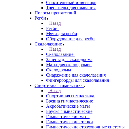
Спасательный инвентарь
Тренажеры для плавания
Полосы препятствий
Регби
Назад
Регби
Мячи для регби
Оборудование для регби
Скалолазание
Назад
Скалолазание
Зацепы для скалодрома
Маты для скалодромов
Скалодромы
Снаряжение для скалолазания
Фингерборды для скалолазания
Спортивная гимнастика
Назад
Спортивная гимнастика
Бревна гимнастические
Акробатические маты
Брусья гимнастические
Гимнастические маты
Гимнастические стенки
Гимнастические страховочные системы