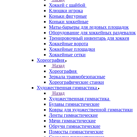
Хоккей с шайбой
Клюшки игрока
Коньки фигурные
Коньки хоккейные
Маты-барьеры для ледовых площадок
Оборудование для хоккейных раздевалок
Тренировочный инвентарь для хоккея
Хоккейные ворота
Хоккейные площадки
Хоккейные сетки
Хореография
Назад
Хореография
Зеркала травмобезопасные
Хореографические станки
Художественная гимнастика
Назад
Художественная гимнастика
Булавы гимнастические
Ковры для художественной гимнастики
Ленты гимнастические
Мячи гимнастические
Обручи гимнастические
Помосты гимнастические