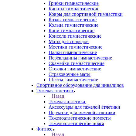
Грибки гимнастические
Канаты гимнастические
Ковры для спортивной гимнастики
Козлы гимнастические
Кольца гимнастические
Кони гимнастические
Консоли гимнастические
Маты для снарядов
Мостики гимнастические
Палки гимнастические
Перекладины гимнастические
Скамейки гимнастические
Стоялки гимнастические
Страховочные маты
Шесты гимнастические
Спортивное оборудование для инвалидов
Тяжелая атлетика
Назад
Тяжелая атлетика
Аксессуары для тяжелой атлетики
Перчатки для тяжелой атлетики
Тяжелоатлетические помосты
Тяжелоатлетические пояса
Фитнес
Назад