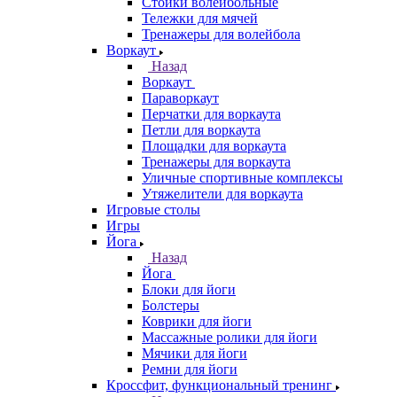
Стойки волейбольные
Тележки для мячей
Тренажеры для волейбола
Воркаут
Назад
Воркаут
Параворкаут
Перчатки для воркаута
Петли для воркаута
Площадки для воркаута
Тренажеры для воркаута
Уличные спортивные комплексы
Утяжелители для воркаута
Игровые столы
Игры
Йога
Назад
Йога
Блоки для йоги
Болстеры
Коврики для йоги
Массажные ролики для йоги
Мячики для йоги
Ремни для йоги
Кроссфит, функциональный тренинг