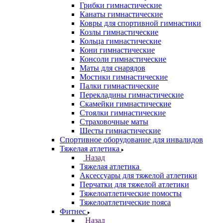
Грибки гимнастические
Канаты гимнастические
Ковры для спортивной гимнастики
Козлы гимнастические
Кольца гимнастические
Кони гимнастические
Консоли гимнастические
Маты для снарядов
Мостики гимнастические
Палки гимнастические
Перекладины гимнастические
Скамейки гимнастические
Стоялки гимнастические
Страховочные маты
Шесты гимнастические
Спортивное оборудование для инвалидов
Тяжелая атлетика
Назад
Тяжелая атлетика
Аксессуары для тяжелой атлетики
Перчатки для тяжелой атлетики
Тяжелоатлетические помосты
Тяжелоатлетические пояса
Фитнес
Назад