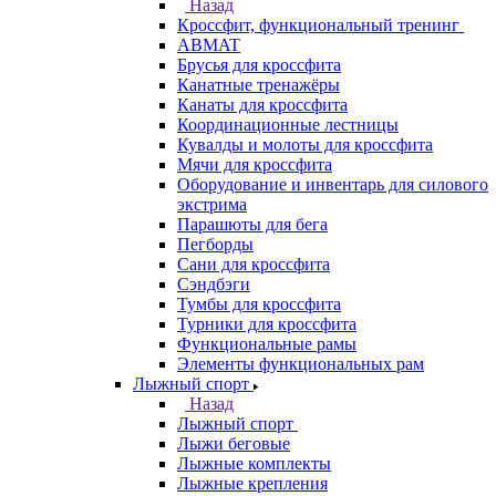
Назад
Кроссфит, функциональный тренинг
ABMAT
Брусья для кроссфита
Канатные тренажёры
Канаты для кроссфита
Координационные лестницы
Кувалды и молоты для кроссфита
Мячи для кроссфита
Оборудование и инвентарь для силового
экстрима
Парашюты для бега
Пегборды
Сани для кроссфита
Сэндбэги
Тумбы для кроссфита
Турники для кроссфита
Функциональные рамы
Элементы функциональных рам
Лыжный спорт
Назад
Лыжный спорт
Лыжи беговые
Лыжные комплекты
Лыжные крепления