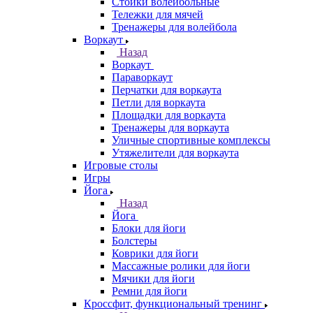
Стойки волейбольные
Тележки для мячей
Тренажеры для волейбола
Воркаут
Назад
Воркаут
Параворкаут
Перчатки для воркаута
Петли для воркаута
Площадки для воркаута
Тренажеры для воркаута
Уличные спортивные комплексы
Утяжелители для воркаута
Игровые столы
Игры
Йога
Назад
Йога
Блоки для йоги
Болстеры
Коврики для йоги
Массажные ролики для йоги
Мячики для йоги
Ремни для йоги
Кроссфит, функциональный тренинг