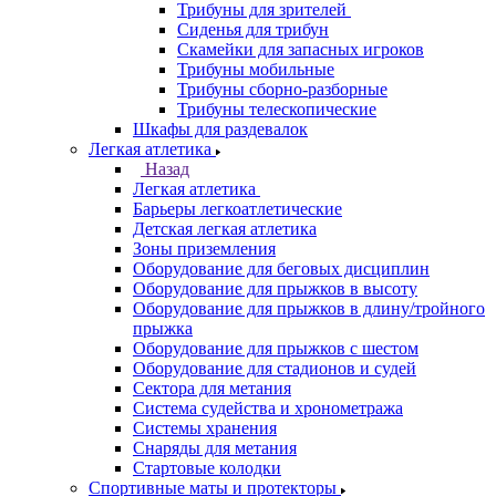
Трибуны для зрителей
Сиденья для трибун
Скамейки для запасных игроков
Трибуны мобильные
Трибуны сборно-разборные
Трибуны телескопические
Шкафы для раздевалок
Легкая атлетика
Назад
Легкая атлетика
Барьеры легкоатлетические
Детская легкая атлетика
Зоны приземления
Оборудование для беговых дисциплин
Оборудование для прыжков в высоту
Оборудование для прыжков в длину/тройного
прыжка
Оборудование для прыжков с шестом
Оборудование для стадионов и судей
Сектора для метания
Система судейства и хронометража
Системы хранения
Снаряды для метания
Стартовые колодки
Спортивные маты и протекторы