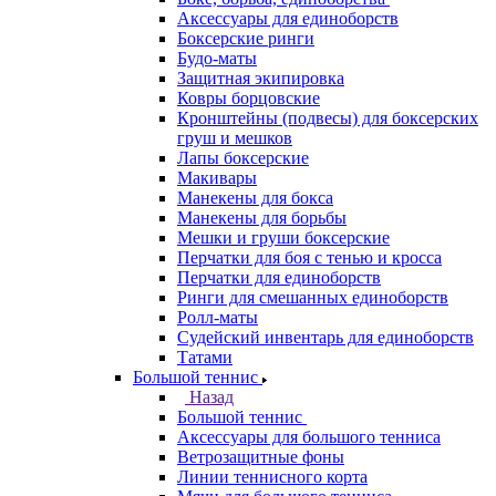
Аксессуары для единоборств
Боксерские ринги
Будо-маты
Защитная экипировка
Ковры борцовские
Кронштейны (подвесы) для боксерских
груш и мешков
Лапы боксерские
Макивары
Манекены для бокса
Манекены для борьбы
Мешки и груши боксерские
Перчатки для боя с тенью и кросса
Перчатки для единоборств
Ринги для смешанных единоборств
Ролл-маты
Судейский инвентарь для единоборств
Татами
Большой теннис
Назад
Большой теннис
Аксессуары для большого тенниса
Ветрозащитные фоны
Линии теннисного корта