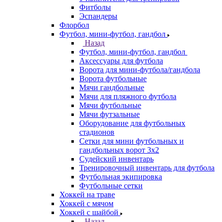
Фитболы
Эспандеры
Флорбол
Футбол, мини-футбол, гандбол
Назад
Футбол, мини-футбол, гандбол
Аксессуары для футбола
Ворота для мини-футбола/гандбола
Ворота футбольные
Мячи гандбольные
Мячи для пляжного футбола
Мячи футбольные
Мячи футзальные
Оборудование для футбольных
стадионов
Сетки для мини футбольных и
гандбольных ворот 3х2
Судейский инвентарь
Тренировочный инвентарь для футбола
Футбольная экипировка
Футбольные сетки
Хоккей на траве
Хоккей с мячом
Хоккей с шайбой
Назад