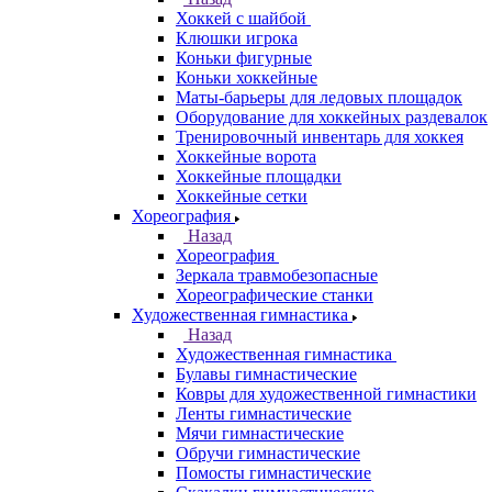
Хоккей с шайбой
Клюшки игрока
Коньки фигурные
Коньки хоккейные
Маты-барьеры для ледовых площадок
Оборудование для хоккейных раздевалок
Тренировочный инвентарь для хоккея
Хоккейные ворота
Хоккейные площадки
Хоккейные сетки
Хореография
Назад
Хореография
Зеркала травмобезопасные
Хореографические станки
Художественная гимнастика
Назад
Художественная гимнастика
Булавы гимнастические
Ковры для художественной гимнастики
Ленты гимнастические
Мячи гимнастические
Обручи гимнастические
Помосты гимнастические