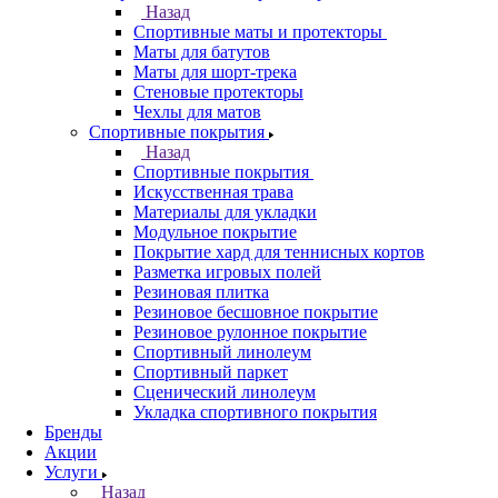
Назад
Спортивные маты и протекторы
Маты для батутов
Маты для шорт-трека
Стеновые протекторы
Чехлы для матов
Спортивные покрытия
Назад
Спортивные покрытия
Искусственная трава
Материалы для укладки
Модульное покрытие
Покрытие хард для теннисных кортов
Разметка игровых полей
Резиновая плитка
Резиновое бесшовное покрытие
Резиновое рулонное покрытие
Спортивный линолеум
Спортивный паркет
Сценический линолеум
Укладка спортивного покрытия
Бренды
Акции
Услуги
Назад