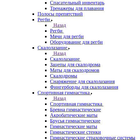
Спасательный инвентарь
Тренажеры для плавания
Полосы препятствий
Регби
Назад
Регби
Мячи для регби
Оборудование для регби
Скалолазание
Назад
Скалолазание
Зацепы для скалодрома
Маты для скалодромов
Скалодромы
Снаряжение для скалолазания
Фингерборды для скалолазания
Спортивная гимнастика
Назад
Спортивная гимнастика
Бревна гимнастические
Акробатические маты
Брусья гимнастические
Гимнастические маты
Гимнастические стенки
Гимнастические страховочные системы