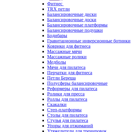
Фитнес
TRX петли
Балансировочные диски
Балансировочные доски
Балансировочные платформы
Балансировочные подушки
Бодибары
Гравитационные инверсионные ботинки
Коврики для фитнеса
Массажные мячи
Массажные ролики
Медболы
Мячи для пилатеса
Перчатки для фитнеса
Петли Береша
Полусферы балансировочные
Реформеры для пилатеса
Ролики для пресса
Роллы для пилатеса
Скакалки
Степ-платформы
Столы для пилатеса
Стулья для пилатеса
Упоры для отжиманий
Утяжелители для тренировок