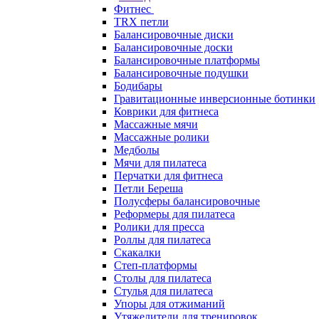
Фитнес
TRX петли
Балансировочные диски
Балансировочные доски
Балансировочные платформы
Балансировочные подушки
Бодибары
Гравитационные инверсионные ботинки
Коврики для фитнеса
Массажные мячи
Массажные ролики
Медболы
Мячи для пилатеса
Перчатки для фитнеса
Петли Береша
Полусферы балансировочные
Реформеры для пилатеса
Ролики для пресса
Роллы для пилатеса
Скакалки
Степ-платформы
Столы для пилатеса
Стулья для пилатеса
Упоры для отжиманий
Утяжелители для тренировок