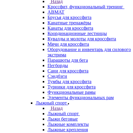
Назад
Кроссфит, функциональный тренинг
ABMAT
Брусья для кроссфита
Канатные тренажёры
Канаты для кроссфита
Координационные лестницы
Кувалды и молоты для кроссфита
Мячи для кроссфита
Оборудование и инвентарь для силового
экстрима
Парашюты для бега
Пегборды
Сани для кроссфита
Сэндбэги
Тумбы для кроссфита
Турники для кроссфита
Функциональные рамы
Элементы функциональных рам
Лыжный спорт
Назад
Лыжный спорт
Лыжи беговые
Лыжные комплекты
Лыжные крепления