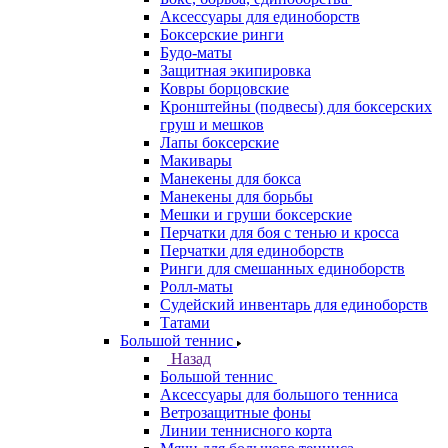
Аксессуары для единоборств
Боксерские ринги
Будо-маты
Защитная экипировка
Ковры борцовские
Кронштейны (подвесы) для боксерских
груш и мешков
Лапы боксерские
Макивары
Манекены для бокса
Манекены для борьбы
Мешки и груши боксерские
Перчатки для боя с тенью и кросса
Перчатки для единоборств
Ринги для смешанных единоборств
Ролл-маты
Судейский инвентарь для единоборств
Татами
Большой теннис
Назад
Большой теннис
Аксессуары для большого тенниса
Ветрозащитные фоны
Линии теннисного корта