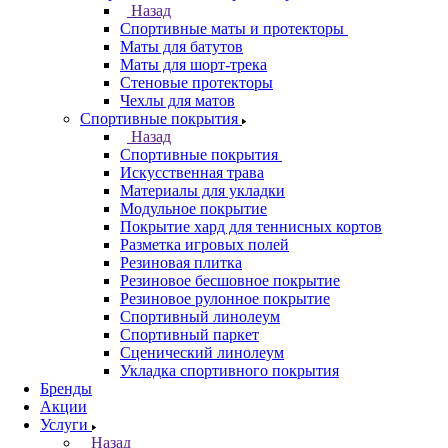
Назад
Спортивные маты и протекторы
Маты для батутов
Маты для шорт-трека
Стеновые протекторы
Чехлы для матов
Спортивные покрытия
Назад
Спортивные покрытия
Искусственная трава
Материалы для укладки
Модульное покрытие
Покрытие хард для теннисных кортов
Разметка игровых полей
Резиновая плитка
Резиновое бесшовное покрытие
Резиновое рулонное покрытие
Спортивный линолеум
Спортивный паркет
Сценический линолеум
Укладка спортивного покрытия
Бренды
Акции
Услуги
Назад