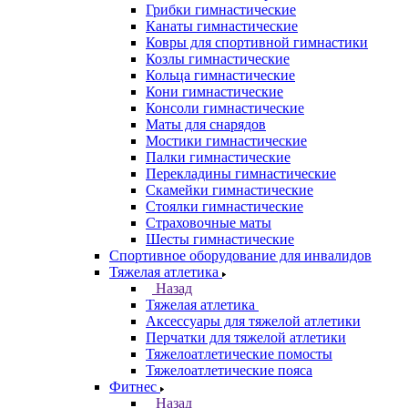
Грибки гимнастические
Канаты гимнастические
Ковры для спортивной гимнастики
Козлы гимнастические
Кольца гимнастические
Кони гимнастические
Консоли гимнастические
Маты для снарядов
Мостики гимнастические
Палки гимнастические
Перекладины гимнастические
Скамейки гимнастические
Стоялки гимнастические
Страховочные маты
Шесты гимнастические
Спортивное оборудование для инвалидов
Тяжелая атлетика
Назад
Тяжелая атлетика
Аксессуары для тяжелой атлетики
Перчатки для тяжелой атлетики
Тяжелоатлетические помосты
Тяжелоатлетические пояса
Фитнес
Назад