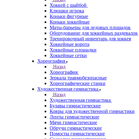
Хоккей с шайбой
Клюшки игрока
Коньки фигурные
Коньки хоккейные
Маты-барьеры для ледовых площадок
Оборудование для хоккейных раздевалок
Тренировочный инвентарь для хоккея
Хоккейные ворота
Хоккейные площадки
Хоккейные сетки
Хореография
Назад
Хореография
Зеркала травмобезопасные
Хореографические станки
Художественная гимнастика
Назад
Художественная гимнастика
Булавы гимнастические
Ковры для художественной гимнастики
Ленты гимнастические
Мячи гимнастические
Обручи гимнастические
Помосты гимнастические