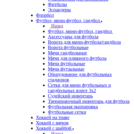
Фитболы
Эспандеры
Флорбол
Футбол, мини-футбол, гандбол
Назад
Футбол, мини-футбол, гандбол
Аксессуары для футбола
Ворота для мини-футбола/гандбола
Ворота футбольные
Мячи гандбольные
Мячи для пляжного футбола
Мячи футбольные
Мячи футзальные
Оборудование для футбольных
стадионов
Сетки для мини футбольных и
гандбольных ворот 3х2
Судейский инвентарь
Тренировочный инвентарь для футбола
Футбольная экипировка
Футбольные сетки
Хоккей на траве
Хоккей с мячом
Хоккей с шайбой
Назад