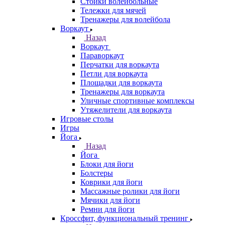
Стойки волейбольные
Тележки для мячей
Тренажеры для волейбола
Воркаут
Назад
Воркаут
Параворкаут
Перчатки для воркаута
Петли для воркаута
Площадки для воркаута
Тренажеры для воркаута
Уличные спортивные комплексы
Утяжелители для воркаута
Игровые столы
Игры
Йога
Назад
Йога
Блоки для йоги
Болстеры
Коврики для йоги
Массажные ролики для йоги
Мячики для йоги
Ремни для йоги
Кроссфит, функциональный тренинг