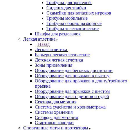
Трибуны для зрителей
Сиденья для трибун
Скамейки для запасных игроков
Трибуны мобильные
Трибуны сборно-разборные
Трибуны телескопические
Шкафы для раздевалок
Легкая атлетика
Назад
Легкая атлетика
Барьеры легкоатлетические
Детская легкая атлетика
Зоны приземления
Оборудование для беговых дисциплин
Оборудование для прыжков в высоту
Оборудование для прыжков в длину/тройного
прыжка
Оборудование для прыжков с шестом
Оборудование для стадионов и судей
Сектора для метания
Система судейства и хронометража
Системы хранения
Снаряды для метания
Стартовые колодки
Спортивные маты и протекторы