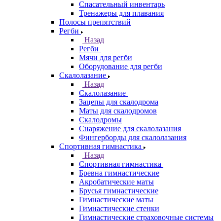
Спасательный инвентарь
Тренажеры для плавания
Полосы препятствий
Регби
Назад
Регби
Мячи для регби
Оборудование для регби
Скалолазание
Назад
Скалолазание
Зацепы для скалодрома
Маты для скалодромов
Скалодромы
Снаряжение для скалолазания
Фингерборды для скалолазания
Спортивная гимнастика
Назад
Спортивная гимнастика
Бревна гимнастические
Акробатические маты
Брусья гимнастические
Гимнастические маты
Гимнастические стенки
Гимнастические страховочные системы