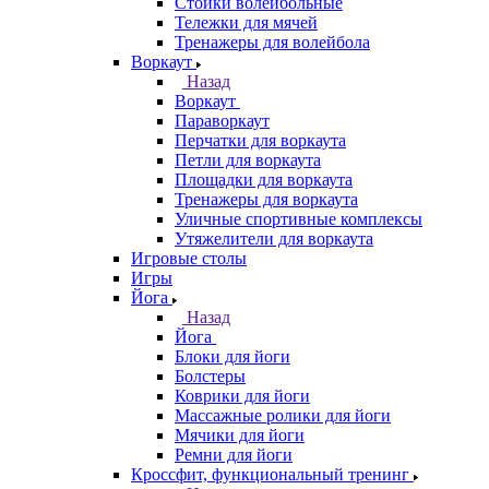
Стойки волейбольные
Тележки для мячей
Тренажеры для волейбола
Воркаут
Назад
Воркаут
Параворкаут
Перчатки для воркаута
Петли для воркаута
Площадки для воркаута
Тренажеры для воркаута
Уличные спортивные комплексы
Утяжелители для воркаута
Игровые столы
Игры
Йога
Назад
Йога
Блоки для йоги
Болстеры
Коврики для йоги
Массажные ролики для йоги
Мячики для йоги
Ремни для йоги
Кроссфит, функциональный тренинг