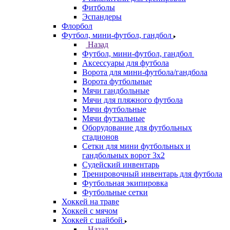
Фитболы
Эспандеры
Флорбол
Футбол, мини-футбол, гандбол
Назад
Футбол, мини-футбол, гандбол
Аксессуары для футбола
Ворота для мини-футбола/гандбола
Ворота футбольные
Мячи гандбольные
Мячи для пляжного футбола
Мячи футбольные
Мячи футзальные
Оборудование для футбольных
стадионов
Сетки для мини футбольных и
гандбольных ворот 3х2
Судейский инвентарь
Тренировочный инвентарь для футбола
Футбольная экипировка
Футбольные сетки
Хоккей на траве
Хоккей с мячом
Хоккей с шайбой
Назад