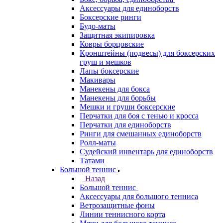
Аксессуары для единоборств
Боксерские ринги
Будо-маты
Защитная экипировка
Ковры борцовские
Кронштейны (подвесы) для боксерских
груш и мешков
Лапы боксерские
Макивары
Манекены для бокса
Манекены для борьбы
Мешки и груши боксерские
Перчатки для боя с тенью и кросса
Перчатки для единоборств
Ринги для смешанных единоборств
Ролл-маты
Судейский инвентарь для единоборств
Татами
Большой теннис
Назад
Большой теннис
Аксессуары для большого тенниса
Ветрозащитные фоны
Линии теннисного корта