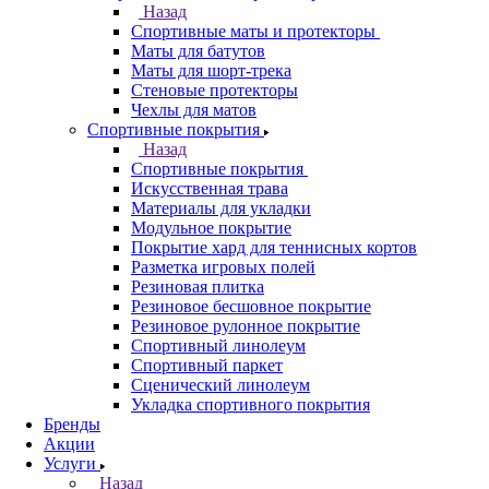
Назад
Спортивные маты и протекторы
Маты для батутов
Маты для шорт-трека
Стеновые протекторы
Чехлы для матов
Спортивные покрытия
Назад
Спортивные покрытия
Искусственная трава
Материалы для укладки
Модульное покрытие
Покрытие хард для теннисных кортов
Разметка игровых полей
Резиновая плитка
Резиновое бесшовное покрытие
Резиновое рулонное покрытие
Спортивный линолеум
Спортивный паркет
Сценический линолеум
Укладка спортивного покрытия
Бренды
Акции
Услуги
Назад