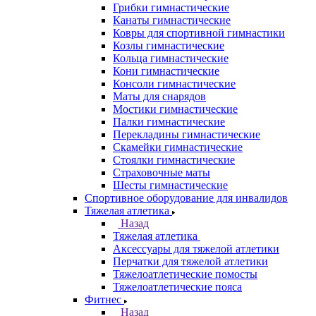
Грибки гимнастические
Канаты гимнастические
Ковры для спортивной гимнастики
Козлы гимнастические
Кольца гимнастические
Кони гимнастические
Консоли гимнастические
Маты для снарядов
Мостики гимнастические
Палки гимнастические
Перекладины гимнастические
Скамейки гимнастические
Стоялки гимнастические
Страховочные маты
Шесты гимнастические
Спортивное оборудование для инвалидов
Тяжелая атлетика
Назад
Тяжелая атлетика
Аксессуары для тяжелой атлетики
Перчатки для тяжелой атлетики
Тяжелоатлетические помосты
Тяжелоатлетические пояса
Фитнес
Назад