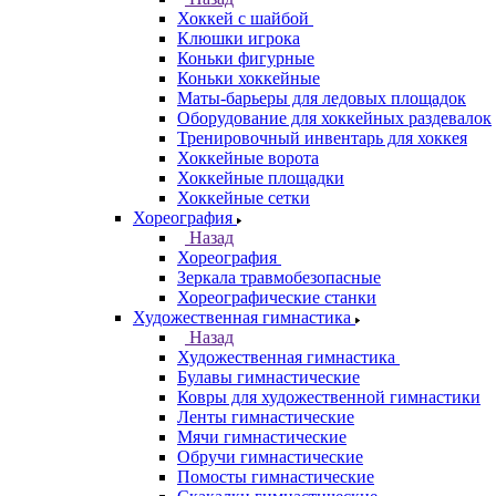
Хоккей с шайбой
Клюшки игрока
Коньки фигурные
Коньки хоккейные
Маты-барьеры для ледовых площадок
Оборудование для хоккейных раздевалок
Тренировочный инвентарь для хоккея
Хоккейные ворота
Хоккейные площадки
Хоккейные сетки
Хореография
Назад
Хореография
Зеркала травмобезопасные
Хореографические станки
Художественная гимнастика
Назад
Художественная гимнастика
Булавы гимнастические
Ковры для художественной гимнастики
Ленты гимнастические
Мячи гимнастические
Обручи гимнастические
Помосты гимнастические