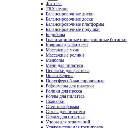
Фитнес
TRX петли
Балансировочные диски
Балансировочные доски
Балансировочные платформы
Балансировочные подушки
Бодибары
Гравитационные инверсионные ботинки
Коврики для фитнеса
Массажные мячи
Массажные ролики
Медболы
Мячи для пилатеса
Перчатки для фитнеса
Петли Береша
Полусферы балансировочные
Реформеры для пилатеса
Ролики для пресса
Роллы для пилатеса
Скакалки
Степ-платформы
Столы для пилатеса
Стулья для пилатеса
Упоры для отжиманий
Утяжелители для тренировок