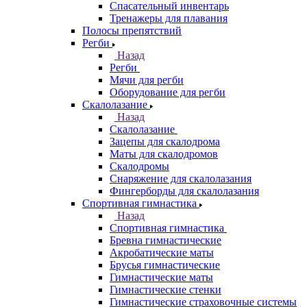
Спасательный инвентарь
Тренажеры для плавания
Полосы препятствий
Регби
Назад
Регби
Мячи для регби
Оборудование для регби
Скалолазание
Назад
Скалолазание
Зацепы для скалодрома
Маты для скалодромов
Скалодромы
Снаряжение для скалолазания
Фингерборды для скалолазания
Спортивная гимнастика
Назад
Спортивная гимнастика
Бревна гимнастические
Акробатические маты
Брусья гимнастические
Гимнастические маты
Гимнастические стенки
Гимнастические страховочные системы