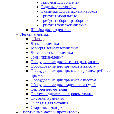
Трибуны для зрителей
Сиденья для трибун
Скамейки для запасных игроков
Трибуны мобильные
Трибуны сборно-разборные
Трибуны телескопические
Шкафы для раздевалок
Легкая атлетика
Назад
Легкая атлетика
Барьеры легкоатлетические
Детская легкая атлетика
Зоны приземления
Оборудование для беговых дисциплин
Оборудование для прыжков в высоту
Оборудование для прыжков в длину/тройного
прыжка
Оборудование для прыжков с шестом
Оборудование для стадионов и судей
Сектора для метания
Система судейства и хронометража
Системы хранения
Снаряды для метания
Стартовые колодки
Спортивные маты и протекторы