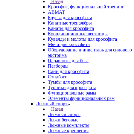
Назад
Кроссфит, функциональный тренинг
ABMAT
Брусья для кроссфита
Канатные тренажёры
Канаты для кроссфита
Координационные лестницы
Кувалды и молоты для кроссфита
Мячи для кроссфита
Оборудование и инвентарь для силового
экстрима
Парашюты для бега
Пегборды
Сани для кроссфита
Сэндбэги
Тумбы для кроссфита
Турники для кроссфита
Функциональные рамы
Элементы функциональных рам
Лыжный спорт
Назад
Лыжный спорт
Лыжи беговые
Лыжные комплекты
Лыжные крепления