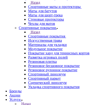
Назад
Спортивные маты и протекторы
Маты для батутов
Маты для шорт-трека
Стеновые протекторы
Чехлы для матов
Спортивные покрытия
Назад
Спортивные покрытия
Искусственная трава
Материалы для укладки
Модульное покрытие
Покрытие хард для теннисных кортов
Разметка игровых полей
Резиновая плитка
Резиновое бесшовное покрытие
Резиновое рулонное покрытие
Спортивный линолеум
Спортивный паркет
Сценический линолеум
Укладка спортивного покрытия
Бренды
Акции
Услуги
Назад