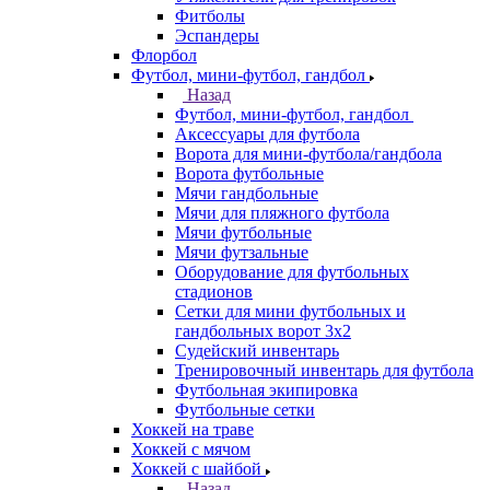
Фитболы
Эспандеры
Флорбол
Футбол, мини-футбол, гандбол
Назад
Футбол, мини-футбол, гандбол
Аксессуары для футбола
Ворота для мини-футбола/гандбола
Ворота футбольные
Мячи гандбольные
Мячи для пляжного футбола
Мячи футбольные
Мячи футзальные
Оборудование для футбольных
стадионов
Сетки для мини футбольных и
гандбольных ворот 3х2
Судейский инвентарь
Тренировочный инвентарь для футбола
Футбольная экипировка
Футбольные сетки
Хоккей на траве
Хоккей с мячом
Хоккей с шайбой
Назад