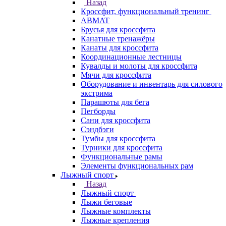
Назад
Кроссфит, функциональный тренинг
ABMAT
Брусья для кроссфита
Канатные тренажёры
Канаты для кроссфита
Координационные лестницы
Кувалды и молоты для кроссфита
Мячи для кроссфита
Оборудование и инвентарь для силового
экстрима
Парашюты для бега
Пегборды
Сани для кроссфита
Сэндбэги
Тумбы для кроссфита
Турники для кроссфита
Функциональные рамы
Элементы функциональных рам
Лыжный спорт
Назад
Лыжный спорт
Лыжи беговые
Лыжные комплекты
Лыжные крепления