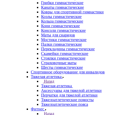
Грибки гимнастические
Канаты гимнастические
Ковры для спортивной гимнастики
Козлы гимнастические
Кольца гимнастические
Кони гимнастические
Консоли гимнастические
Маты для снарядов
Мостики гимнастические
Палки гимнастические
Перекладины гимнастические
Скамейки гимнастические
Стоялки гимнастические
Страховочные маты
Шесты гимнастические
Спортивное оборудование для инвалидов
Тяжелая атлетика
Назад
Тяжелая атлетика
Аксессуары для тяжелой атлетики
Перчатки для тяжелой атлетики
Тяжелоатлетические помосты
Тяжелоатлетические пояса
Фитнес
Назад