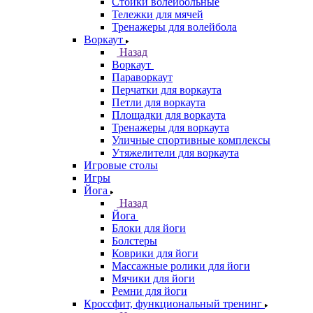
Стойки волейбольные
Тележки для мячей
Тренажеры для волейбола
Воркаут
Назад
Воркаут
Параворкаут
Перчатки для воркаута
Петли для воркаута
Площадки для воркаута
Тренажеры для воркаута
Уличные спортивные комплексы
Утяжелители для воркаута
Игровые столы
Игры
Йога
Назад
Йога
Блоки для йоги
Болстеры
Коврики для йоги
Массажные ролики для йоги
Мячики для йоги
Ремни для йоги
Кроссфит, функциональный тренинг