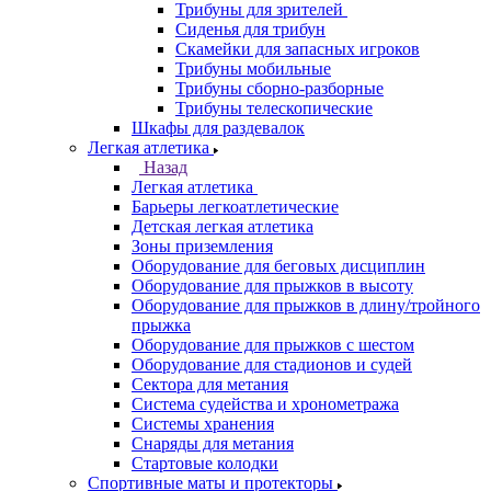
Трибуны для зрителей
Сиденья для трибун
Скамейки для запасных игроков
Трибуны мобильные
Трибуны сборно-разборные
Трибуны телескопические
Шкафы для раздевалок
Легкая атлетика
Назад
Легкая атлетика
Барьеры легкоатлетические
Детская легкая атлетика
Зоны приземления
Оборудование для беговых дисциплин
Оборудование для прыжков в высоту
Оборудование для прыжков в длину/тройного
прыжка
Оборудование для прыжков с шестом
Оборудование для стадионов и судей
Сектора для метания
Система судейства и хронометража
Системы хранения
Снаряды для метания
Стартовые колодки
Спортивные маты и протекторы