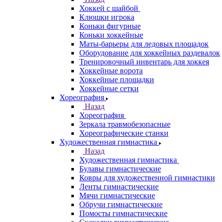
Хоккей с шайбой
Клюшки игрока
Коньки фигурные
Коньки хоккейные
Маты-барьеры для ледовых площадок
Оборудование для хоккейных раздевалок
Тренировочный инвентарь для хоккея
Хоккейные ворота
Хоккейные площадки
Хоккейные сетки
Хореография
Назад
Хореография
Зеркала травмобезопасные
Хореографические станки
Художественная гимнастика
Назад
Художественная гимнастика
Булавы гимнастические
Ковры для художественной гимнастики
Ленты гимнастические
Мячи гимнастические
Обручи гимнастические
Помосты гимнастические