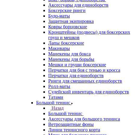
Аксессуары для единоборств
Боксерские ринги
Будо-маты
Защитная экипировка
Ковры борцовские
Кронштейны (подвесы) для боксерских
груш и мешков
Лапы боксерские
Макивары
Манекены для бокса
Манекены для борьбы
Мешки и груши боксерские
Перчатки для боя с тенью и кросса
Перчатки для единоборств
Ринги для смешанных единоборств
Ролл-маты
Судейский инвентарь для единоборств
Татами
Большой теннис
Назад
Большой теннис
Аксессуары для большого тенниса
Ветрозащитные фоны
Линии теннисного корта