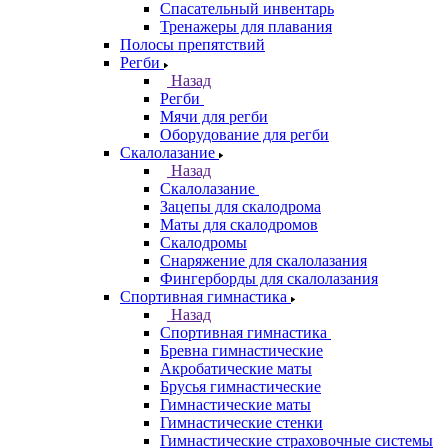
Спасательный инвентарь
Тренажеры для плавания
Полосы препятствий
Регби
Назад
Регби
Мячи для регби
Оборудование для регби
Скалолазание
Назад
Скалолазание
Зацепы для скалодрома
Маты для скалодромов
Скалодромы
Снаряжение для скалолазания
Фингерборды для скалолазания
Спортивная гимнастика
Назад
Спортивная гимнастика
Бревна гимнастические
Акробатические маты
Брусья гимнастические
Гимнастические маты
Гимнастические стенки
Гимнастические страховочные системы