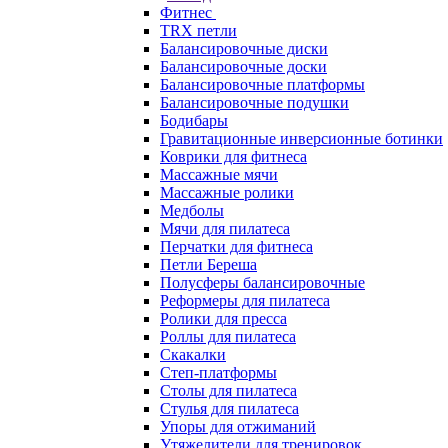
Фитнес
TRX петли
Балансировочные диски
Балансировочные доски
Балансировочные платформы
Балансировочные подушки
Бодибары
Гравитационные инверсионные ботинки
Коврики для фитнеса
Массажные мячи
Массажные ролики
Медболы
Мячи для пилатеса
Перчатки для фитнеса
Петли Береша
Полусферы балансировочные
Реформеры для пилатеса
Ролики для пресса
Роллы для пилатеса
Скакалки
Степ-платформы
Столы для пилатеса
Стулья для пилатеса
Упоры для отжиманий
Утяжелители для тренировок