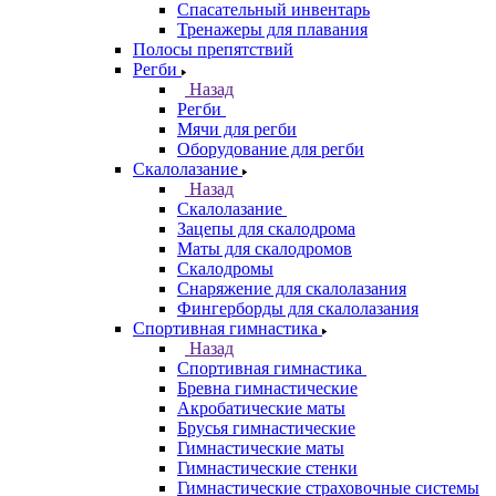
Спасательный инвентарь
Тренажеры для плавания
Полосы препятствий
Регби
Назад
Регби
Мячи для регби
Оборудование для регби
Скалолазание
Назад
Скалолазание
Зацепы для скалодрома
Маты для скалодромов
Скалодромы
Снаряжение для скалолазания
Фингерборды для скалолазания
Спортивная гимнастика
Назад
Спортивная гимнастика
Бревна гимнастические
Акробатические маты
Брусья гимнастические
Гимнастические маты
Гимнастические стенки
Гимнастические страховочные системы