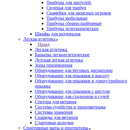
Трибуны для зрителей
Сиденья для трибун
Скамейки для запасных игроков
Трибуны мобильные
Трибуны сборно-разборные
Трибуны телескопические
Шкафы для раздевалок
Легкая атлетика
Назад
Легкая атлетика
Барьеры легкоатлетические
Детская легкая атлетика
Зоны приземления
Оборудование для беговых дисциплин
Оборудование для прыжков в высоту
Оборудование для прыжков в длину/тройного
прыжка
Оборудование для прыжков с шестом
Оборудование для стадионов и судей
Сектора для метания
Система судейства и хронометража
Системы хранения
Снаряды для метания
Стартовые колодки
Спортивные маты и протекторы