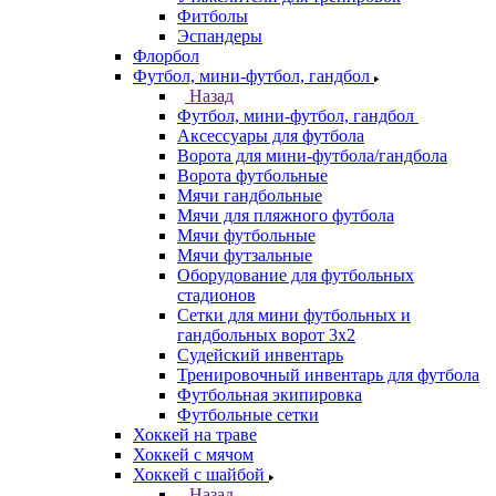
Фитболы
Эспандеры
Флорбол
Футбол, мини-футбол, гандбол
Назад
Футбол, мини-футбол, гандбол
Аксессуары для футбола
Ворота для мини-футбола/гандбола
Ворота футбольные
Мячи гандбольные
Мячи для пляжного футбола
Мячи футбольные
Мячи футзальные
Оборудование для футбольных
стадионов
Сетки для мини футбольных и
гандбольных ворот 3х2
Судейский инвентарь
Тренировочный инвентарь для футбола
Футбольная экипировка
Футбольные сетки
Хоккей на траве
Хоккей с мячом
Хоккей с шайбой
Назад