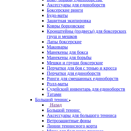
Аксессуары для единоборств
Боксерские ринги
Будо-маты
Защитная экипировка
Ковры борцовские
Кронштейны (подвесы) для боксерских
груш и мешков
Лапы боксерские
Макивары
Манекены для бокса
Манекены для борьбы
Мешки и груши боксерские
Перчатки для боя с тенью и кросса
Перчатки для единоборств
Ринги для смешанных единоборств
Ролл-маты
Судейский инвентарь для единоборств
Татами
Большой теннис
Назад
Большой теннис
Аксессуары для большого тенниса
Ветрозащитные фоны
Линии теннисного корта