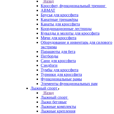
Назад
Кроссфит, функциональный тренинг
ABMAT
Брусья для кроссфита
Канатные тренажёры
Канаты для кроссфита
Координационные лестницы
Кувалды и молоты для кроссфита
Мячи для кроссфита
Оборудование и инвентарь для силового
экстрима
Парашюты для бега
Пегборды
Сани для кроссфита
Сэндбэги
Тумбы для кроссфита
Турники для кроссфита
Функциональные рамы
Элементы функциональных рам
Лыжный спорт
Назад
Лыжный спорт
Лыжи беговые
Лыжные комплекты
Лыжные крепления