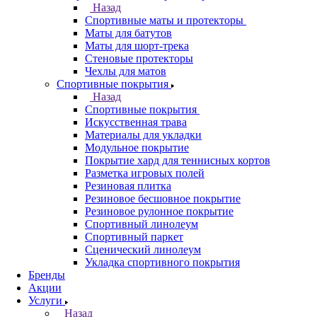
Назад
Спортивные маты и протекторы
Маты для батутов
Маты для шорт-трека
Стеновые протекторы
Чехлы для матов
Спортивные покрытия
Назад
Спортивные покрытия
Искусственная трава
Материалы для укладки
Модульное покрытие
Покрытие хард для теннисных кортов
Разметка игровых полей
Резиновая плитка
Резиновое бесшовное покрытие
Резиновое рулонное покрытие
Спортивный линолеум
Спортивный паркет
Сценический линолеум
Укладка спортивного покрытия
Бренды
Акции
Услуги
Назад