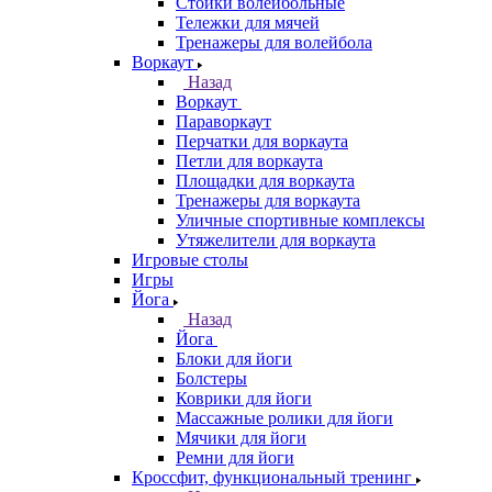
Стойки волейбольные
Тележки для мячей
Тренажеры для волейбола
Воркаут
Назад
Воркаут
Параворкаут
Перчатки для воркаута
Петли для воркаута
Площадки для воркаута
Тренажеры для воркаута
Уличные спортивные комплексы
Утяжелители для воркаута
Игровые столы
Игры
Йога
Назад
Йога
Блоки для йоги
Болстеры
Коврики для йоги
Массажные ролики для йоги
Мячики для йоги
Ремни для йоги
Кроссфит, функциональный тренинг