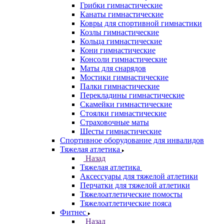
Грибки гимнастические
Канаты гимнастические
Ковры для спортивной гимнастики
Козлы гимнастические
Кольца гимнастические
Кони гимнастические
Консоли гимнастические
Маты для снарядов
Мостики гимнастические
Палки гимнастические
Перекладины гимнастические
Скамейки гимнастические
Стоялки гимнастические
Страховочные маты
Шесты гимнастические
Спортивное оборудование для инвалидов
Тяжелая атлетика
Назад
Тяжелая атлетика
Аксессуары для тяжелой атлетики
Перчатки для тяжелой атлетики
Тяжелоатлетические помосты
Тяжелоатлетические пояса
Фитнес
Назад