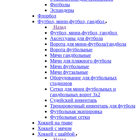
Фитболы
Эспандеры
Флорбол
Футбол, мини-футбол, гандбол
Назад
Футбол, мини-футбол, гандбол
Аксессуары для футбола
Ворота для мини-футбола/гандбола
Ворота футбольные
Мячи гандбольные
Мячи для пляжного футбола
Мячи футбольные
Мячи футзальные
Оборудование для футбольных
стадионов
Сетки для мини футбольных и
гандбольных ворот 3х2
Судейский инвентарь
Тренировочный инвентарь для футбола
Футбольная экипировка
Футбольные сетки
Хоккей на траве
Хоккей с мячом
Хоккей с шайбой
Назад