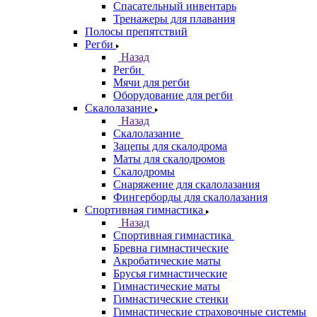
Спасательный инвентарь
Тренажеры для плавания
Полосы препятствий
Регби
Назад
Регби
Мячи для регби
Оборудование для регби
Скалолазание
Назад
Скалолазание
Зацепы для скалодрома
Маты для скалодромов
Скалодромы
Снаряжение для скалолазания
Фингерборды для скалолазания
Спортивная гимнастика
Назад
Спортивная гимнастика
Бревна гимнастические
Акробатические маты
Брусья гимнастические
Гимнастические маты
Гимнастические стенки
Гимнастические страховочные системы