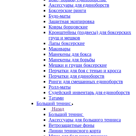
Аксессуары для единоборств
Боксерские ринги
Будо-маты
Защитная экипировка
Ковры борцовские
Кронштейны (подвесы) для боксерских
груш и мешков
Лапы боксерские
Макивары
Манекены для бокса
Манекены для борьбы
Мешки и груши боксерские
Перчатки для боя с тенью и кросса
Перчатки для единоборств
Ринги для смешанных единоборств
Ролл-маты
Судейский инвентарь для единоборств
Татами
Большой теннис
Назад
Большой теннис
Аксессуары для большого тенниса
Ветрозащитные фоны
Линии теннисного корта