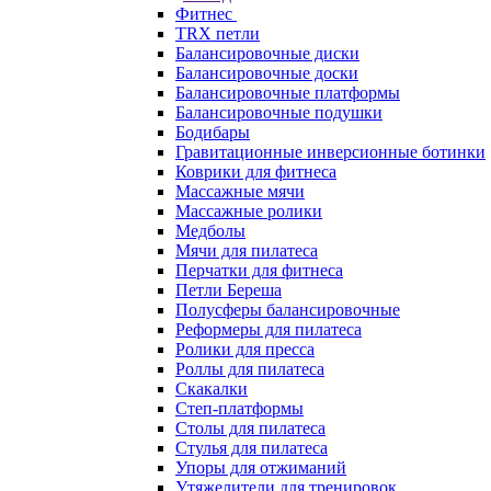
Фитнес
TRX петли
Балансировочные диски
Балансировочные доски
Балансировочные платформы
Балансировочные подушки
Бодибары
Гравитационные инверсионные ботинки
Коврики для фитнеса
Массажные мячи
Массажные ролики
Медболы
Мячи для пилатеса
Перчатки для фитнеса
Петли Береша
Полусферы балансировочные
Реформеры для пилатеса
Ролики для пресса
Роллы для пилатеса
Скакалки
Степ-платформы
Столы для пилатеса
Стулья для пилатеса
Упоры для отжиманий
Утяжелители для тренировок