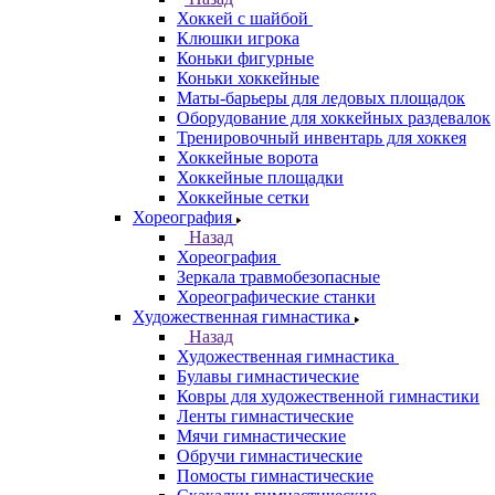
Хоккей с шайбой
Клюшки игрока
Коньки фигурные
Коньки хоккейные
Маты-барьеры для ледовых площадок
Оборудование для хоккейных раздевалок
Тренировочный инвентарь для хоккея
Хоккейные ворота
Хоккейные площадки
Хоккейные сетки
Хореография
Назад
Хореография
Зеркала травмобезопасные
Хореографические станки
Художественная гимнастика
Назад
Художественная гимнастика
Булавы гимнастические
Ковры для художественной гимнастики
Ленты гимнастические
Мячи гимнастические
Обручи гимнастические
Помосты гимнастические