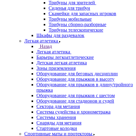
Трибуны для зрителей
Сиденья для трибун
Скамейки для запасных игроков
Трибуны мобильные
Трибуны сборно-разборные
Трибуны телескопические
Шкафы для раздевалок
Легкая атлетика
Назад
Легкая атлетика
Барьеры легкоатлетические
Детская легкая атлетика
Зоны приземления
Оборудование для беговых дисциплин
Оборудование для прыжков в высоту
Оборудование для прыжков в длину/тройного
прыжка
Оборудование для прыжков с шестом
Оборудование для стадионов и судей
Сектора для метания
Система судейства и хронометража
Системы хранения
Снаряды для метания
Стартовые колодки
Спортивные маты и протекторы