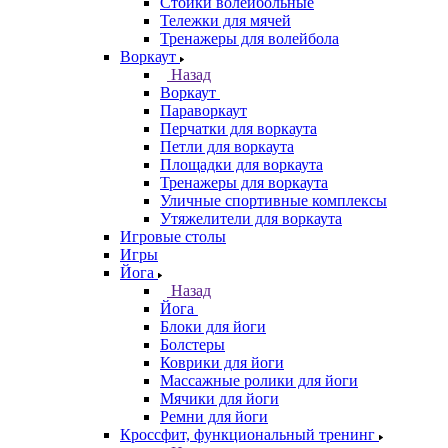
Стойки волейбольные
Тележки для мячей
Тренажеры для волейбола
Воркаут
Назад
Воркаут
Параворкаут
Перчатки для воркаута
Петли для воркаута
Площадки для воркаута
Тренажеры для воркаута
Уличные спортивные комплексы
Утяжелители для воркаута
Игровые столы
Игры
Йога
Назад
Йога
Блоки для йоги
Болстеры
Коврики для йоги
Массажные ролики для йоги
Мячики для йоги
Ремни для йоги
Кроссфит, функциональный тренинг