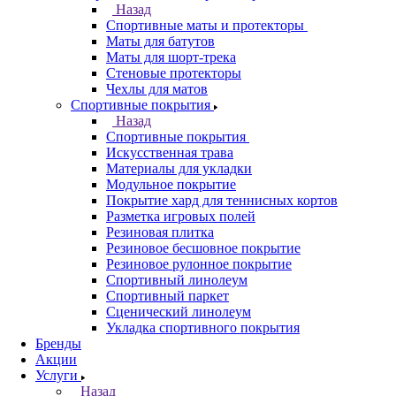
Назад
Спортивные маты и протекторы
Маты для батутов
Маты для шорт-трека
Стеновые протекторы
Чехлы для матов
Спортивные покрытия
Назад
Спортивные покрытия
Искусственная трава
Материалы для укладки
Модульное покрытие
Покрытие хард для теннисных кортов
Разметка игровых полей
Резиновая плитка
Резиновое бесшовное покрытие
Резиновое рулонное покрытие
Спортивный линолеум
Спортивный паркет
Сценический линолеум
Укладка спортивного покрытия
Бренды
Акции
Услуги
Назад