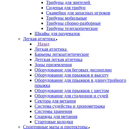
Трибуны для зрителей
Сиденья для трибун
Скамейки для запасных игроков
Трибуны мобильные
Трибуны сборно-разборные
Трибуны телескопические
Шкафы для раздевалок
Легкая атлетика
Назад
Легкая атлетика
Барьеры легкоатлетические
Детская легкая атлетика
Зоны приземления
Оборудование для беговых дисциплин
Оборудование для прыжков в высоту
Оборудование для прыжков в длину/тройного
прыжка
Оборудование для прыжков с шестом
Оборудование для стадионов и судей
Сектора для метания
Система судейства и хронометража
Системы хранения
Снаряды для метания
Стартовые колодки
Спортивные маты и протекторы