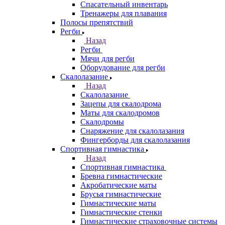
Спасательный инвентарь
Тренажеры для плавания
Полосы препятствий
Регби
Назад
Регби
Мячи для регби
Оборудование для регби
Скалолазание
Назад
Скалолазание
Зацепы для скалодрома
Маты для скалодромов
Скалодромы
Снаряжение для скалолазания
Фингерборды для скалолазания
Спортивная гимнастика
Назад
Спортивная гимнастика
Бревна гимнастические
Акробатические маты
Брусья гимнастические
Гимнастические маты
Гимнастические стенки
Гимнастические страховочные системы