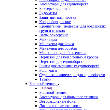
Аксессуары для единоборств
Боксерские ринги
Будо-маты
Защитная экипировка
Ковры борцовские
Кронштейны (подвесы) для боксерских
груш и мешков
Лапы боксерские
Макивары
Манекены для бокса
Манекены для борьбы
Мешки и груши боксерские
Перчатки для боя с тенью и кросса
Перчатки для единоборств
Ринги для смешанных единоборств
Ролл-маты
Судейский инвентарь для единоборств
Татами
Большой теннис
Назад
Большой теннис
Аксессуары для большого тенниса
Ветрозащитные фоны
Линии теннисного корта