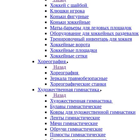
Хоккей с шайбой
Клюшки игрока
Коньки фигурные
Коньки хоккейные
Маты-барьеры для ледовых площадок
Оборудование для хоккейных раздевалок
Тренировочный инвентарь для хоккея
Хоккейные ворота
Хоккейные площадки
Хоккейные сетки
Хореография
Назад
Хореография
Зеркала травмобезопасные
Хореографические станки
Художественная гимнастика
Назад
Художественная гимнастика
Булавы гимнастические
Ковры для художественной гимнастики
Ленты гимнастические
Мячи гимнастические
Обручи гимнастические
Помосты гимнастические