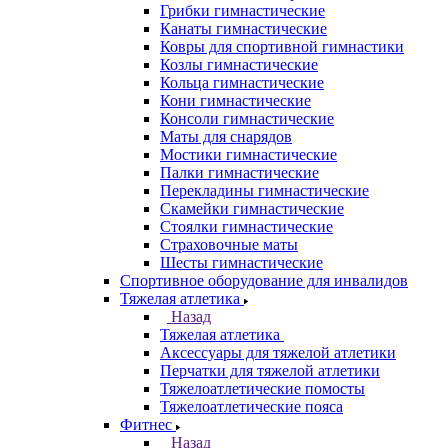
Грибки гимнастические
Канаты гимнастические
Ковры для спортивной гимнастики
Козлы гимнастические
Кольца гимнастические
Кони гимнастические
Консоли гимнастические
Маты для снарядов
Мостики гимнастические
Палки гимнастические
Перекладины гимнастические
Скамейки гимнастические
Стоялки гимнастические
Страховочные маты
Шесты гимнастические
Спортивное оборудование для инвалидов
Тяжелая атлетика
Назад
Тяжелая атлетика
Аксессуары для тяжелой атлетики
Перчатки для тяжелой атлетики
Тяжелоатлетические помосты
Тяжелоатлетические пояса
Фитнес
Назад