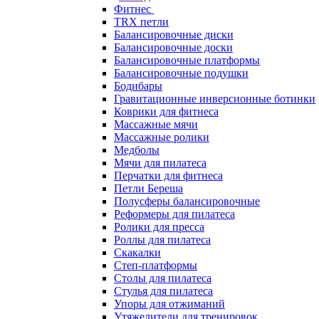
Фитнес
TRX петли
Балансировочные диски
Балансировочные доски
Балансировочные платформы
Балансировочные подушки
Бодибары
Гравитационные инверсионные ботинки
Коврики для фитнеса
Массажные мячи
Массажные ролики
Медболы
Мячи для пилатеса
Перчатки для фитнеса
Петли Береша
Полусферы балансировочные
Реформеры для пилатеса
Ролики для пресса
Роллы для пилатеса
Скакалки
Степ-платформы
Столы для пилатеса
Стулья для пилатеса
Упоры для отжиманий
Утяжелители для тренировок