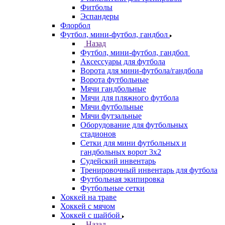
Фитболы
Эспандеры
Флорбол
Футбол, мини-футбол, гандбол
Назад
Футбол, мини-футбол, гандбол
Аксессуары для футбола
Ворота для мини-футбола/гандбола
Ворота футбольные
Мячи гандбольные
Мячи для пляжного футбола
Мячи футбольные
Мячи футзальные
Оборудование для футбольных
стадионов
Сетки для мини футбольных и
гандбольных ворот 3х2
Судейский инвентарь
Тренировочный инвентарь для футбола
Футбольная экипировка
Футбольные сетки
Хоккей на траве
Хоккей с мячом
Хоккей с шайбой
Назад