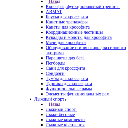
Назад
Кроссфит, функциональный тренинг
ABMAT
Брусья для кроссфита
Канатные тренажёры
Канаты для кроссфита
Координационные лестницы
Кувалды и молоты для кроссфита
Мячи для кроссфита
Оборудование и инвентарь для силового
экстрима
Парашюты для бега
Пегборды
Сани для кроссфита
Сэндбэги
Тумбы для кроссфита
Турники для кроссфита
Функциональные рамы
Элементы функциональных рам
Лыжный спорт
Назад
Лыжный спорт
Лыжи беговые
Лыжные комплекты
Лыжные крепления