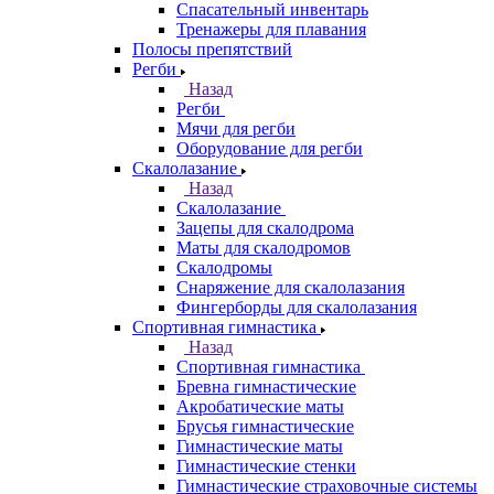
Спасательный инвентарь
Тренажеры для плавания
Полосы препятствий
Регби
Назад
Регби
Мячи для регби
Оборудование для регби
Скалолазание
Назад
Скалолазание
Зацепы для скалодрома
Маты для скалодромов
Скалодромы
Снаряжение для скалолазания
Фингерборды для скалолазания
Спортивная гимнастика
Назад
Спортивная гимнастика
Бревна гимнастические
Акробатические маты
Брусья гимнастические
Гимнастические маты
Гимнастические стенки
Гимнастические страховочные системы