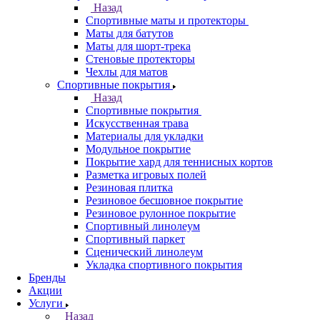
Назад
Спортивные маты и протекторы
Маты для батутов
Маты для шорт-трека
Стеновые протекторы
Чехлы для матов
Спортивные покрытия
Назад
Спортивные покрытия
Искусственная трава
Материалы для укладки
Модульное покрытие
Покрытие хард для теннисных кортов
Разметка игровых полей
Резиновая плитка
Резиновое бесшовное покрытие
Резиновое рулонное покрытие
Спортивный линолеум
Спортивный паркет
Сценический линолеум
Укладка спортивного покрытия
Бренды
Акции
Услуги
Назад