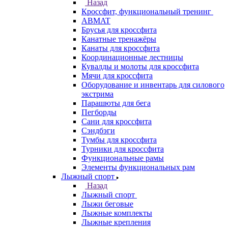
Назад
Кроссфит, функциональный тренинг
ABMAT
Брусья для кроссфита
Канатные тренажёры
Канаты для кроссфита
Координационные лестницы
Кувалды и молоты для кроссфита
Мячи для кроссфита
Оборудование и инвентарь для силового
экстрима
Парашюты для бега
Пегборды
Сани для кроссфита
Сэндбэги
Тумбы для кроссфита
Турники для кроссфита
Функциональные рамы
Элементы функциональных рам
Лыжный спорт
Назад
Лыжный спорт
Лыжи беговые
Лыжные комплекты
Лыжные крепления