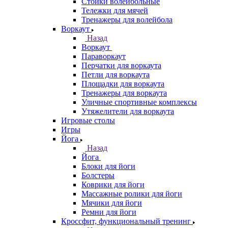
Стойки волейбольные
Тележки для мячей
Тренажеры для волейбола
Воркаут
Назад
Воркаут
Параворкаут
Перчатки для воркаута
Петли для воркаута
Площадки для воркаута
Тренажеры для воркаута
Уличные спортивные комплексы
Утяжелители для воркаута
Игровые столы
Игры
Йога
Назад
Йога
Блоки для йоги
Болстеры
Коврики для йоги
Массажные ролики для йоги
Мячики для йоги
Ремни для йоги
Кроссфит, функциональный тренинг