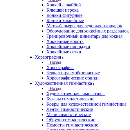
Хоккей с шайбой
Клюшки игрока
Коньки фигурные
Коньки хоккейные
Маты-барьеры для ледовых площадок
Оборудование для хоккейных раздевалок
Тренировочный инвентарь для хоккея
Хоккейные ворота
Хоккейные площадки
Хоккейные сетки
Хореография
Назад
Хореография
Зеркала травмобезопасные
Хореографические станки
Художественная гимнастика
Назад
Художественная гимнастика
Булавы гимнастические
Ковры для художественной гимнастики
Ленты гимнастические
Мячи гимнастические
Обручи гимнастические
Помосты гимнастические