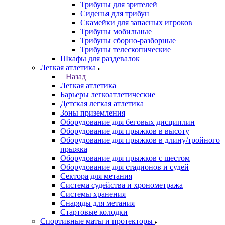
Трибуны для зрителей
Сиденья для трибун
Скамейки для запасных игроков
Трибуны мобильные
Трибуны сборно-разборные
Трибуны телескопические
Шкафы для раздевалок
Легкая атлетика
Назад
Легкая атлетика
Барьеры легкоатлетические
Детская легкая атлетика
Зоны приземления
Оборудование для беговых дисциплин
Оборудование для прыжков в высоту
Оборудование для прыжков в длину/тройного
прыжка
Оборудование для прыжков с шестом
Оборудование для стадионов и судей
Сектора для метания
Система судейства и хронометража
Системы хранения
Снаряды для метания
Стартовые колодки
Спортивные маты и протекторы