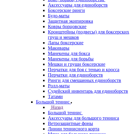
Аксессуары для единоборств
Боксерские ринги
Будо-маты
Защитная экипировка
Ковры борцовские
Кронштейны (подвесы) для боксерских
груш и мешков
Лапы боксерские
Макивары
Манекены для бокса
Манекены для борьбы
Мешки и груши боксерские
Перчатки для боя с тенью и кросса
Перчатки для единоборств
Ринги для смешанных единоборств
Ролл-маты
Судейский инвентарь для единоборств
Татами
Большой теннис
Назад
Большой теннис
Аксессуары для большого тенниса
Ветрозащитные фоны
Линии теннисного корта