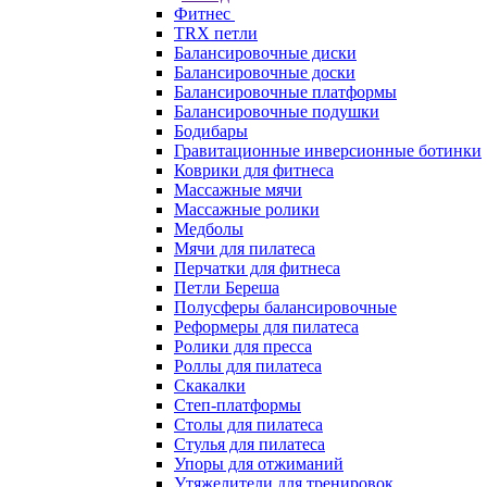
Фитнес
TRX петли
Балансировочные диски
Балансировочные доски
Балансировочные платформы
Балансировочные подушки
Бодибары
Гравитационные инверсионные ботинки
Коврики для фитнеса
Массажные мячи
Массажные ролики
Медболы
Мячи для пилатеса
Перчатки для фитнеса
Петли Береша
Полусферы балансировочные
Реформеры для пилатеса
Ролики для пресса
Роллы для пилатеса
Скакалки
Степ-платформы
Столы для пилатеса
Стулья для пилатеса
Упоры для отжиманий
Утяжелители для тренировок