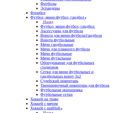
Фитболы
Эспандеры
Флорбол
Футбол, мини-футбол, гандбол
Назад
Футбол, мини-футбол, гандбол
Аксессуары для футбола
Ворота для мини-футбола/гандбола
Ворота футбольные
Мячи гандбольные
Мячи для пляжного футбола
Мячи футбольные
Мячи футзальные
Оборудование для футбольных
стадионов
Сетки для мини футбольных и
гандбольных ворот 3х2
Судейский инвентарь
Тренировочный инвентарь для футбола
Футбольная экипировка
Футбольные сетки
Хоккей на траве
Хоккей с мячом
Хоккей с шайбой
Назад