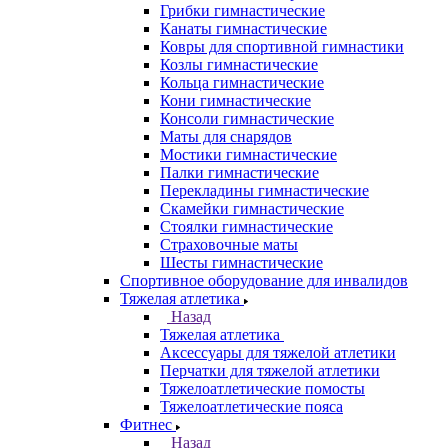
Грибки гимнастические
Канаты гимнастические
Ковры для спортивной гимнастики
Козлы гимнастические
Кольца гимнастические
Кони гимнастические
Консоли гимнастические
Маты для снарядов
Мостики гимнастические
Палки гимнастические
Перекладины гимнастические
Скамейки гимнастические
Стоялки гимнастические
Страховочные маты
Шесты гимнастические
Спортивное оборудование для инвалидов
Тяжелая атлетика
Назад
Тяжелая атлетика
Аксессуары для тяжелой атлетики
Перчатки для тяжелой атлетики
Тяжелоатлетические помосты
Тяжелоатлетические пояса
Фитнес
Назад