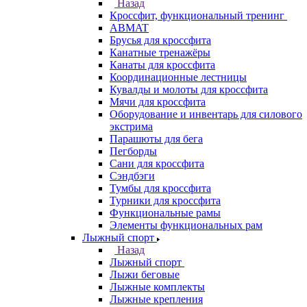
Назад
Кроссфит, функциональный тренинг
ABMAT
Брусья для кроссфита
Канатные тренажёры
Канаты для кроссфита
Координационные лестницы
Кувалды и молоты для кроссфита
Мячи для кроссфита
Оборудование и инвентарь для силового
экстрима
Парашюты для бега
Пегборды
Сани для кроссфита
Сэндбэги
Тумбы для кроссфита
Турники для кроссфита
Функциональные рамы
Элементы функциональных рам
Лыжный спорт
Назад
Лыжный спорт
Лыжи беговые
Лыжные комплекты
Лыжные крепления