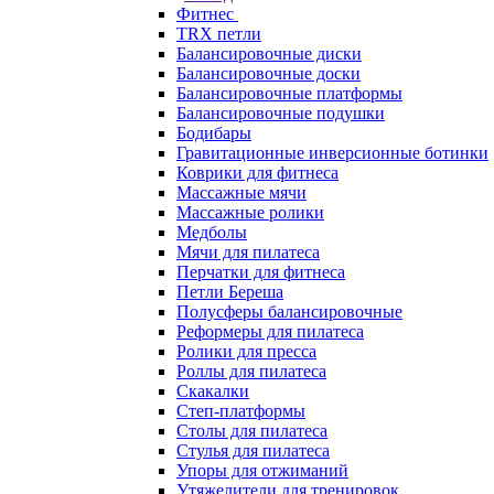
Фитнес
TRX петли
Балансировочные диски
Балансировочные доски
Балансировочные платформы
Балансировочные подушки
Бодибары
Гравитационные инверсионные ботинки
Коврики для фитнеса
Массажные мячи
Массажные ролики
Медболы
Мячи для пилатеса
Перчатки для фитнеса
Петли Береша
Полусферы балансировочные
Реформеры для пилатеса
Ролики для пресса
Роллы для пилатеса
Скакалки
Степ-платформы
Столы для пилатеса
Стулья для пилатеса
Упоры для отжиманий
Утяжелители для тренировок