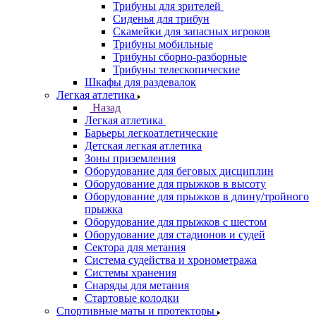
Трибуны для зрителей
Сиденья для трибун
Скамейки для запасных игроков
Трибуны мобильные
Трибуны сборно-разборные
Трибуны телескопические
Шкафы для раздевалок
Легкая атлетика
Назад
Легкая атлетика
Барьеры легкоатлетические
Детская легкая атлетика
Зоны приземления
Оборудование для беговых дисциплин
Оборудование для прыжков в высоту
Оборудование для прыжков в длину/тройного
прыжка
Оборудование для прыжков с шестом
Оборудование для стадионов и судей
Сектора для метания
Система судейства и хронометража
Системы хранения
Снаряды для метания
Стартовые колодки
Спортивные маты и протекторы