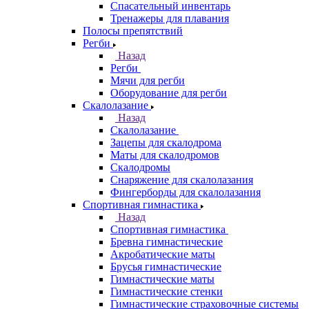
Спасательный инвентарь
Тренажеры для плавания
Полосы препятствий
Регби
Назад
Регби
Мячи для регби
Оборудование для регби
Скалолазание
Назад
Скалолазание
Зацепы для скалодрома
Маты для скалодромов
Скалодромы
Снаряжение для скалолазания
Фингерборды для скалолазания
Спортивная гимнастика
Назад
Спортивная гимнастика
Бревна гимнастические
Акробатические маты
Брусья гимнастические
Гимнастические маты
Гимнастические стенки
Гимнастические страховочные системы