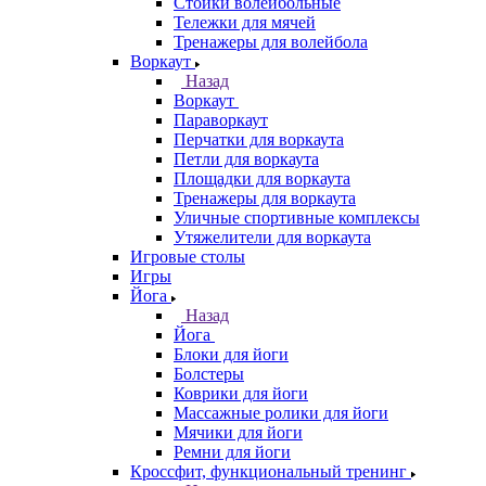
Стойки волейбольные
Тележки для мячей
Тренажеры для волейбола
Воркаут
Назад
Воркаут
Параворкаут
Перчатки для воркаута
Петли для воркаута
Площадки для воркаута
Тренажеры для воркаута
Уличные спортивные комплексы
Утяжелители для воркаута
Игровые столы
Игры
Йога
Назад
Йога
Блоки для йоги
Болстеры
Коврики для йоги
Массажные ролики для йоги
Мячики для йоги
Ремни для йоги
Кроссфит, функциональный тренинг