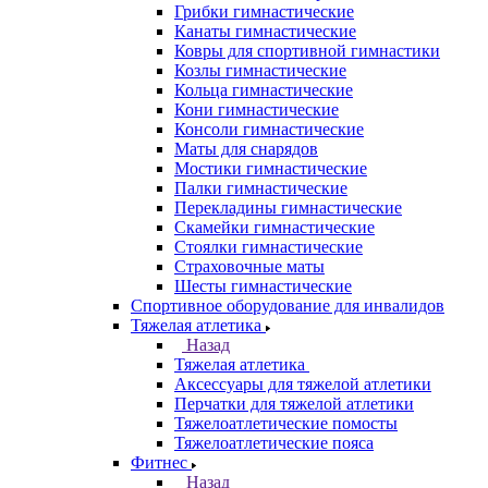
Грибки гимнастические
Канаты гимнастические
Ковры для спортивной гимнастики
Козлы гимнастические
Кольца гимнастические
Кони гимнастические
Консоли гимнастические
Маты для снарядов
Мостики гимнастические
Палки гимнастические
Перекладины гимнастические
Скамейки гимнастические
Стоялки гимнастические
Страховочные маты
Шесты гимнастические
Спортивное оборудование для инвалидов
Тяжелая атлетика
Назад
Тяжелая атлетика
Аксессуары для тяжелой атлетики
Перчатки для тяжелой атлетики
Тяжелоатлетические помосты
Тяжелоатлетические пояса
Фитнес
Назад