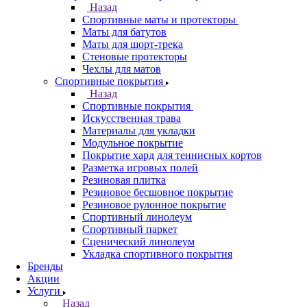
Назад
Спортивные маты и протекторы
Маты для батутов
Маты для шорт-трека
Стеновые протекторы
Чехлы для матов
Спортивные покрытия
Назад
Спортивные покрытия
Искусственная трава
Материалы для укладки
Модульное покрытие
Покрытие хард для теннисных кортов
Разметка игровых полей
Резиновая плитка
Резиновое бесшовное покрытие
Резиновое рулонное покрытие
Спортивный линолеум
Спортивный паркет
Сценический линолеум
Укладка спортивного покрытия
Бренды
Акции
Услуги
Назад