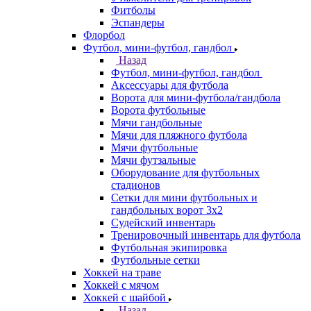
Фитболы
Эспандеры
Флорбол
Футбол, мини-футбол, гандбол
Назад
Футбол, мини-футбол, гандбол
Аксессуары для футбола
Ворота для мини-футбола/гандбола
Ворота футбольные
Мячи гандбольные
Мячи для пляжного футбола
Мячи футбольные
Мячи футзальные
Оборудование для футбольных
стадионов
Сетки для мини футбольных и
гандбольных ворот 3х2
Судейский инвентарь
Тренировочный инвентарь для футбола
Футбольная экипировка
Футбольные сетки
Хоккей на траве
Хоккей с мячом
Хоккей с шайбой
Назад