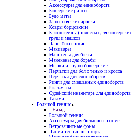
Аксессуары для единоборств
Боксерские ринги
Будо-маты
Защитная экипировка
Ковры борцовские
Кронштейны (подвесы) для боксерских
груш и мешков
Лапы боксерские
Макивары
Манекены для бокса
Манекены для борьбы
Мешки и груши боксерские
Перчатки для боя с тенью и кросса
Перчатки для единоборств
Ринги для смешанных единоборств
Ролл-маты
Судейский инвентарь для единоборств
Татами
Большой теннис
Назад
Большой теннис
Аксессуары для большого тенниса
Ветрозащитные фоны
Линии теннисного корта