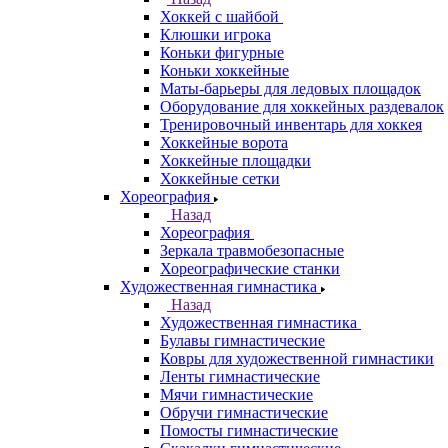
Хоккей с шайбой
Клюшки игрока
Коньки фигурные
Коньки хоккейные
Маты-барьеры для ледовых площадок
Оборудование для хоккейных раздевалок
Тренировочный инвентарь для хоккея
Хоккейные ворота
Хоккейные площадки
Хоккейные сетки
Хореография
Назад
Хореография
Зеркала травмобезопасные
Хореографические станки
Художественная гимнастика
Назад
Художественная гимнастика
Булавы гимнастические
Ковры для художественной гимнастики
Ленты гимнастические
Мячи гимнастические
Обручи гимнастические
Помосты гимнастические