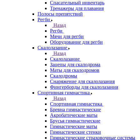
Спасательный инвентарь
Тренажеры для плавания
Полосы препятствий
Регби
Назад
Регби
Мячи для регби
Оборудование для регби
Скалолазание
Назад
Скалолазание
Зацепы для скалодрома
Маты для скалодромов
Скалодромы
Снаряжение для скалолазания
Фингерборды для скалолазания
Спортивная гимнастика
Назад
Спортивная гимнастика
Бревна гимнастические
Акробатические маты
Брусья гимнастические
Гимнастические маты
Гимнастические стенки
Гимнастические страховочные системы