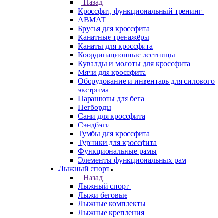
Назад
Кроссфит, функциональный тренинг
ABMAT
Брусья для кроссфита
Канатные тренажёры
Канаты для кроссфита
Координационные лестницы
Кувалды и молоты для кроссфита
Мячи для кроссфита
Оборудование и инвентарь для силового
экстрима
Парашюты для бега
Пегборды
Сани для кроссфита
Сэндбэги
Тумбы для кроссфита
Турники для кроссфита
Функциональные рамы
Элементы функциональных рам
Лыжный спорт
Назад
Лыжный спорт
Лыжи беговые
Лыжные комплекты
Лыжные крепления