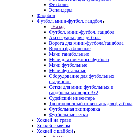
Фитболы
Эспандеры
Флорбол
Футбол, мини-футбол, гандбол
Назад
Футбол, мини-футбол, гандбол
Аксессуары для футбола
Ворота для мини-футбола/гандбола
Ворота футбольные
Мячи гандбольные
Мячи для пляжного футбола
Мячи футбольные
Мячи футзальные
Оборудование для футбольных
стадионов
Сетки для мини футбольных и
гандбольных ворот 3х2
Судейский инвентарь
Тренировочный инвентарь для футбола
Футбольная экипировка
Футбольные сетки
Хоккей на траве
Хоккей с мячом
Хоккей с шайбой
Назад