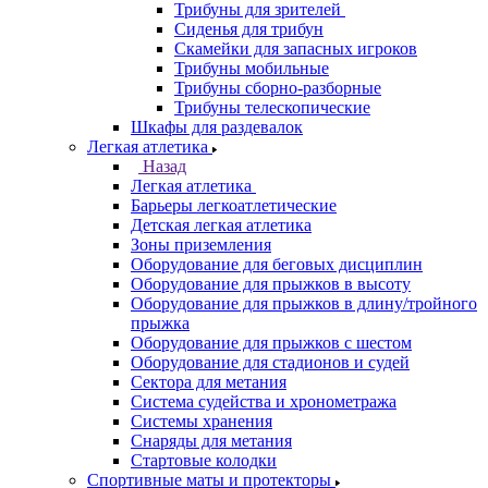
Трибуны для зрителей
Сиденья для трибун
Скамейки для запасных игроков
Трибуны мобильные
Трибуны сборно-разборные
Трибуны телескопические
Шкафы для раздевалок
Легкая атлетика
Назад
Легкая атлетика
Барьеры легкоатлетические
Детская легкая атлетика
Зоны приземления
Оборудование для беговых дисциплин
Оборудование для прыжков в высоту
Оборудование для прыжков в длину/тройного
прыжка
Оборудование для прыжков с шестом
Оборудование для стадионов и судей
Сектора для метания
Система судейства и хронометража
Системы хранения
Снаряды для метания
Стартовые колодки
Спортивные маты и протекторы