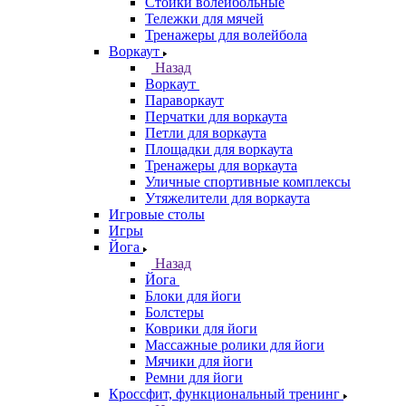
Стойки волейбольные
Тележки для мячей
Тренажеры для волейбола
Воркаут
Назад
Воркаут
Параворкаут
Перчатки для воркаута
Петли для воркаута
Площадки для воркаута
Тренажеры для воркаута
Уличные спортивные комплексы
Утяжелители для воркаута
Игровые столы
Игры
Йога
Назад
Йога
Блоки для йоги
Болстеры
Коврики для йоги
Массажные ролики для йоги
Мячики для йоги
Ремни для йоги
Кроссфит, функциональный тренинг