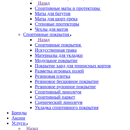
Назад
Спортивные маты и протекторы
Маты для батутов
Маты для шорт-трека
Стеновые протекторы
Чехлы для матов
Спортивные покрытия
Назад
Спортивные покрытия
Искусственная трава
Материалы для укладки
Модульное покрытие
Покрытие хард для теннисных кортов
Разметка игровых полей
Резиновая плитка
Резиновое бесшовное покрытие
Резиновое рулонное покрытие
Спортивный линолеум
Спортивный паркет
Сценический линолеум
Укладка спортивного покрытия
Бренды
Акции
Услуги
Назад