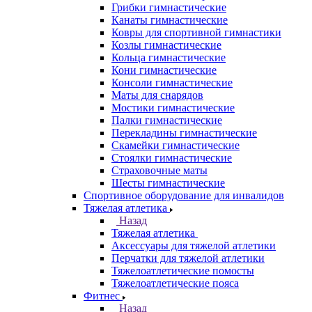
Грибки гимнастические
Канаты гимнастические
Ковры для спортивной гимнастики
Козлы гимнастические
Кольца гимнастические
Кони гимнастические
Консоли гимнастические
Маты для снарядов
Мостики гимнастические
Палки гимнастические
Перекладины гимнастические
Скамейки гимнастические
Стоялки гимнастические
Страховочные маты
Шесты гимнастические
Спортивное оборудование для инвалидов
Тяжелая атлетика
Назад
Тяжелая атлетика
Аксессуары для тяжелой атлетики
Перчатки для тяжелой атлетики
Тяжелоатлетические помосты
Тяжелоатлетические пояса
Фитнес
Назад