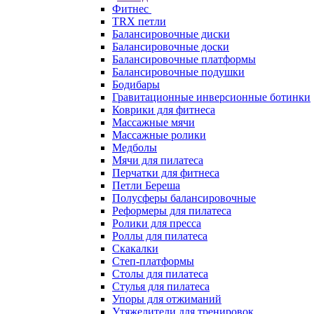
Фитнес
TRX петли
Балансировочные диски
Балансировочные доски
Балансировочные платформы
Балансировочные подушки
Бодибары
Гравитационные инверсионные ботинки
Коврики для фитнеса
Массажные мячи
Массажные ролики
Медболы
Мячи для пилатеса
Перчатки для фитнеса
Петли Береша
Полусферы балансировочные
Реформеры для пилатеса
Ролики для пресса
Роллы для пилатеса
Скакалки
Степ-платформы
Столы для пилатеса
Стулья для пилатеса
Упоры для отжиманий
Утяжелители для тренировок