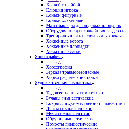
Хоккей с шайбой
Клюшки игрока
Коньки фигурные
Коньки хоккейные
Маты-барьеры для ледовых площадок
Оборудование для хоккейных раздевалок
Тренировочный инвентарь для хоккея
Хоккейные ворота
Хоккейные площадки
Хоккейные сетки
Хореография
Назад
Хореография
Зеркала травмобезопасные
Хореографические станки
Художественная гимнастика
Назад
Художественная гимнастика
Булавы гимнастические
Ковры для художественной гимнастики
Ленты гимнастические
Мячи гимнастические
Обручи гимнастические
Помосты гимнастические