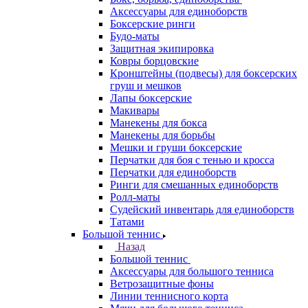
Аксессуары для единоборств
Боксерские ринги
Будо-маты
Защитная экипировка
Ковры борцовские
Кронштейны (подвесы) для боксерских
груш и мешков
Лапы боксерские
Макивары
Манекены для бокса
Манекены для борьбы
Мешки и груши боксерские
Перчатки для боя с тенью и кросса
Перчатки для единоборств
Ринги для смешанных единоборств
Ролл-маты
Судейский инвентарь для единоборств
Татами
Большой теннис
Назад
Большой теннис
Аксессуары для большого тенниса
Ветрозащитные фоны
Линии теннисного корта